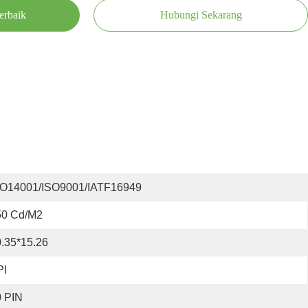
erbaik
Hubungi Sekarang
SO14001/ISO9001/IATF16949
50 Cd/m2
.35*15.26
PI
0 PIN