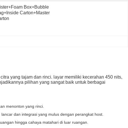
ister+foam Box+bubble 
g+inside Carton+master 
rton
tra yang tajam dan rinci. layar memiliki kecerahan 450 nits,
njadikannya pilihan yang sangat baik untuk berbagai
an menonton yang rinci.
g lancar dan integrasi yang mulus dengan perangkat host.
ruangan hingga cahaya matahari di luar ruangan.