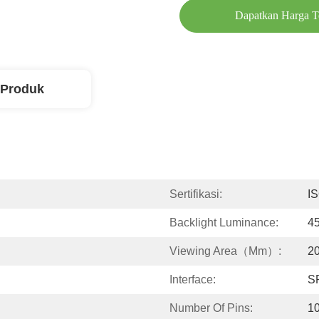
Dapatkan Harga T
 Produk
Sertifikasi:
I
Backlight Luminance:
4
Viewing Area（mm）:
20
Interface:
S
Number Of Pins:
1