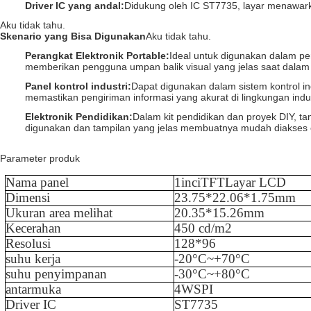
Driver IC yang andal:
Didukung oleh IC ST7735, layar menawarka
Aku tidak tahu.
Skenario yang Bisa Digunakan
Aku tidak tahu.
Perangkat Elektronik Portable
:
Ideal untuk digunakan dalam pe
memberikan pengguna umpan balik visual yang jelas saat dalam 
Panel kontrol industri
:
Dapat digunakan dalam sistem kontrol ind
memastikan pengiriman informasi yang akurat di lingkungan indus
Elektronik Pendidikan
:
Dalam kit pendidikan dan proyek DIY, t
digunakan dan tampilan yang jelas membuatnya mudah diakses 
Parameter produk
Nama panel
1
inci
TFT
Layar LCD
Dimensi
23.75
*
22.06
*
1.75
mm
Ukuran area melihat
20.35
*1
5.26
mm
Kecerahan
450
cd/m2
Resolusi
128
*
96
suhu kerja
-
20
°C~+
70
°C
suhu penyimpanan
-
3
0°C
~
+
80
°C
antarmuka
4WSPI
Driver IC
ST7735