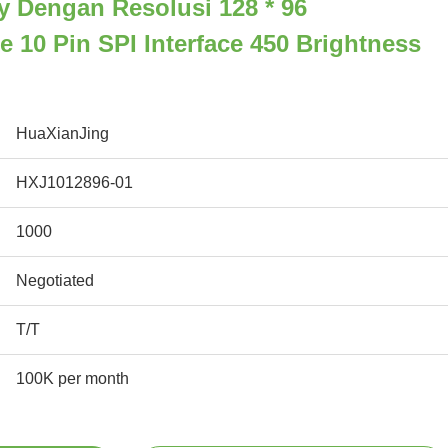
ay Dengan Resolusi 128 * 96
10 Pin SPI Interface 450 Brightness
HuaXianJing
HXJ1012896-01
1000
Negotiated
T/T
100K per month