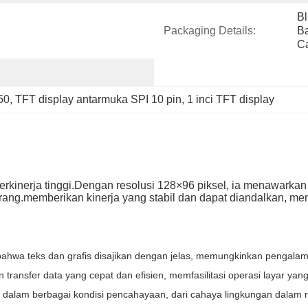
Bl
Packaging Details:
Ba
Ca
50
, 
TFT display antarmuka SPI 10 pin
, 
1 inci TFT display
rkinerja tinggi.Dengan resolusi 128×96 piksel, ia menawarkan ci
erang.memberikan kinerja yang stabil dan dapat diandalkan, me
ahwa teks dan grafis disajikan dengan jelas, memungkinkan pengalam
ransfer data yang cepat dan efisien, memfasilitasi operasi layar yan
at dalam berbagai kondisi pencahayaan, dari cahaya lingkungan dalam 