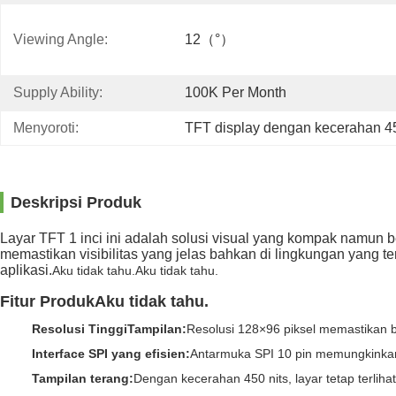
Viewing Angle:
12（°）
Supply Ability:
100K Per Month
Menyoroti:
TFT display dengan kecerahan 4
Deskripsi Produk
Layar TFT 1 inci ini adalah solusi visual yang kompak namun be
memastikan visibilitas yang jelas bahkan di lingkungan yang t
aplikasi.
Aku tidak tahu.
Aku tidak tahu.
Fitur Produk
Aku tidak tahu.
Resolusi Tinggi
Tampilan:
Resolusi 128×96 piksel memastikan b
Interface SPI yang efisien:
Antarmuka SPI 10 pin memungkinkan t
Tampilan terang:
Dengan kecerahan 450 nits, layar tetap terlih