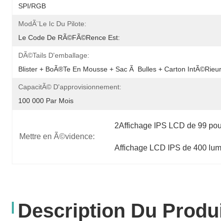
SPI/RGB
ModÃ¨le Ic Du Pilote:
Le Code De RÃ©fÃ©rence Est:
DÃ©tails D'emballage:
Blister + BoÃ®te En Mousse + Sac Ã  Bulles + Carton IntÃ©rieur
CapacitÃ© D'approvisionnement:
100 000 Par Mois
2Affichage IPS LCD de 99 po
Mettre en Ã©vidence:
Affichage LCD IPS de 400 lu
Description Du Produ