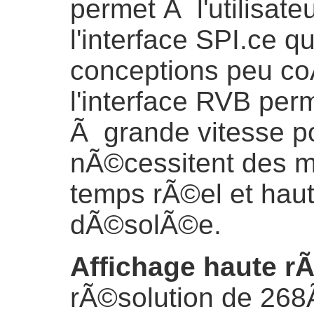
permet Ã l'utilisat
l'interface SPI.ce q
conceptions peu co
l'interface RVB per
Ã grande vitesse po
nÃ©cessitent des mi
temps rÃ©el et haut
dÃ©solÃ©e.
Affichage haute r
rÃ©solution de 268Ã