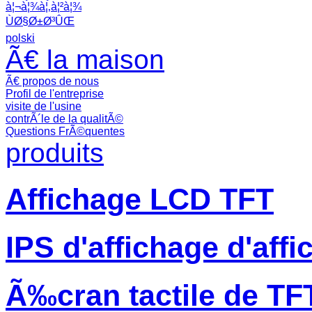
à¦¬à¦¾à¦‚à¦²à¦¾
ÙØ§Ø±Ø³ÛŒ
polski
Ã€ la maison
Ã€ propos de nous
Profil de l'entreprise
visite de l'usine
contrÃ´le de la qualitÃ©
Questions FrÃ©quentes
produits
Affichage LCD TFT
IPS d'affichage d'aff
Ã‰cran tactile de TF