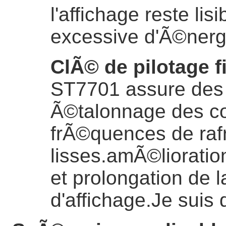
l'affichage reste li
excessive d'Ã©nerg
ClÃ© de pilotage f
ST7701 assure des 
Ã©talonnage des co
frÃ©quences de ra
lisses.amÃ©liorati
et prolongation de 
d'affichage.
Je suis