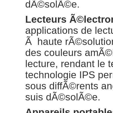
dÃ©solÃ©e.
Lecteurs Ã©lectro
applications de lec
Ã haute rÃ©solution
des couleurs amÃ©l
lecture, rendant le t
technologie IPS perm
sous diffÃ©rents an
suis dÃ©solÃ©e.
Appareils portable