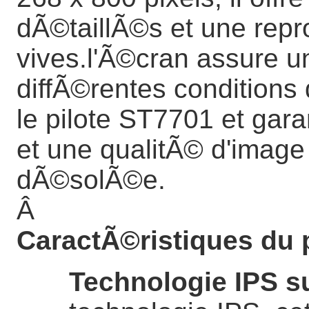
dÃ©taillÃ©s et une repr
vives.l'Ã©cran assure un
diffÃ©rentes conditions 
le pilote ST7701 et gara
et une qualitÃ© d'image
dÃ©solÃ©e.
Â
CaractÃ©ristiques du 
Technologie IPS s