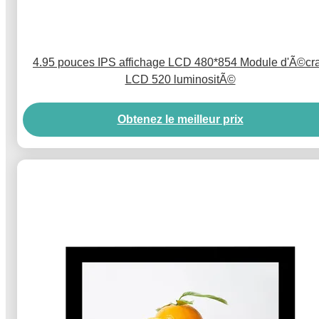
4.95 pouces IPS affichage LCD 480*854 Module d'Ã©cr
LCD 520 luminositÃ©
Obtenez le meilleur prix