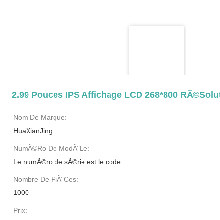
2.99 Pouces IPS Affichage LCD 268*800 RÃ©solut
Nom De Marque:
HuaXianJing
NumÃ©ro De ModÃ¨le:
Le numÃ©ro de sÃ©rie est le code:
Nombre De PiÃ¨ces:
1000
Prix: