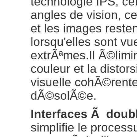
technologie IPS, ce
angles de vision, ce
et les images reste
lorsqu'elles sont v
extrÃªmes.Il Ã©lim
couleur et la distor
visuelle cohÃ©rente 
dÃ©solÃ©e.
Interfaces Ã dou
simplifie le proces