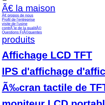
Ã€ la maison
Ã€ propos de nous
Profil de l'entreprise
visite de l'usine
contrÃ´le de la qualitÃ©
Questions FrÃ©quentes
produits
Affichage LCD TFT
IPS d'affichage d'aff
Ã‰cran tactile de TF
moniteur LCD portab