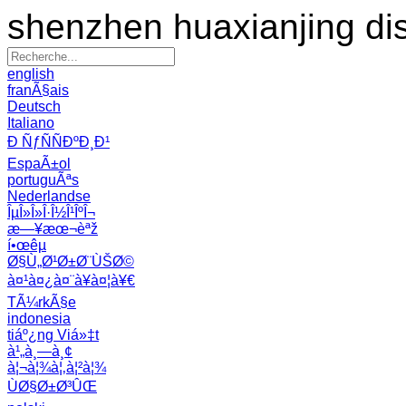
shenzhen huaxianjing di
english
franÃ§ais
Deutsch
Italiano
Ð ÑƒÑÑÐºÐ¸Ð¹
EspaÃ±ol
portuguÃªs
Nederlandse
ÎµÎ»Î»Î·Î½Î¹ÎºÎ¬
æ—¥æœ¬èªž
í•œêµ­
Ø§Ù„Ø¹Ø±Ø¨ÙŠØ©
à¤¹à¤¿à¤¨à¥à¤¦à¥€
TÃ¼rkÃ§e
indonesia
tiáº¿ng Viá»‡t
à¹„à¸—à¸¢
à¦¬à¦¾à¦‚à¦²à¦¾
ÙØ§Ø±Ø³ÛŒ