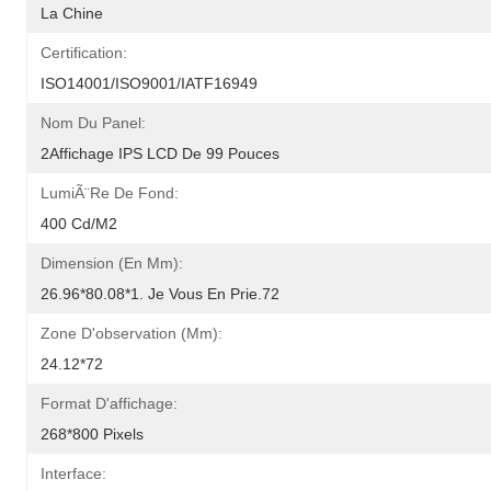
La Chine
Certification:
ISO14001/ISO9001/IATF16949
Nom Du Panel:
2Affichage IPS LCD De 99 Pouces
LumiÃ¨re De Fond:
400 Cd/m2
Dimension (en Mm):
26.96*80.08*1. Je Vous En Prie.72
Zone D'observation (mm):
24.12*72
Format D'affichage:
268*800 Pixels
Interface: