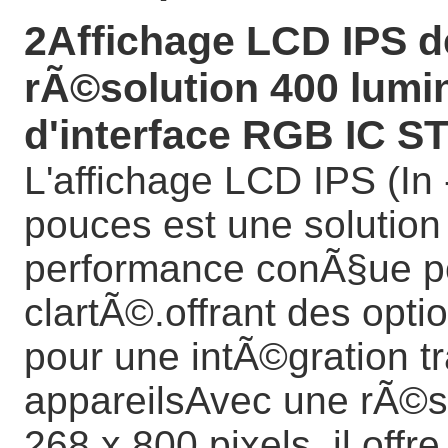
2Affichage LCD IPS d
rÃ©solution 400 lumin
d'interface RGB IC S
L'affichage LCD IPS (In 
pouces est une solution
performance conÃ§ue pou
clartÃ©.offrant des opti
pour une intÃ©gration t
appareilsAvec une rÃ©s
268 x 800 pixels, il offr