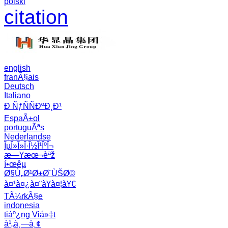
polski
citation
english
franÃ§ais
Deutsch
Italiano
Ð ÑƒÑÑÐºÐ¸Ð¹
EspaÃ±ol
portuguÃªs
Nederlandse
ÎµÎ»Î»Î·Î½Î¹ÎºÎ¬
æ—¥æœ¬èªž
í•œêµ­
Ø§Ù„Ø¹Ø±Ø¨ÙŠØ©
à¤¹à¤¿à¤¨à¥à¤¦à¥€
TÃ¼rkÃ§e
indonesia
tiáº¿ng Viá»‡t
à¹„à¸—à¸¢