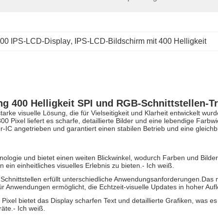
00 IPS-LCD-Display
, 
IPS-LCD-Bildschirm mit 400 Helligkeit
ng 400 Helligkeit SPI und RGB-Schnittstellen-T
arke visuelle Lösung, die für Vielseitigkeit und Klarheit entwickelt wurd
 Pixel liefert es scharfe, detaillierte Bilder und eine lebendige Farb
-IC angetrieben und garantiert einen stabilen Betrieb und eine gleichbl
nologie und bietet einen weiten Blickwinkel, wodurch Farben und Bilde
in einheitliches visuelles Erlebnis zu bieten.
- Ich weiß.
Schnittstellen erfüllt unterschiedliche Anwendungsanforderungen.Das m
ür Anwendungen ermöglicht, die Echtzeit-visuelle Updates in hoher Auf
Pixel bietet das Display scharfen Text und detaillierte Grafiken, was e
räte.
- Ich weiß.