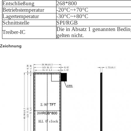
Entschließung
268*800
Betriebstemperatur
-
20
°C~+
70
°C
Lagertemperatur
-
3
0°C~+
80
°C
Schnittstelle
SPI/RGB
Die in Absatz 1 genannten Bedi
Treiber-IC
gelten nicht.
Zeichnung