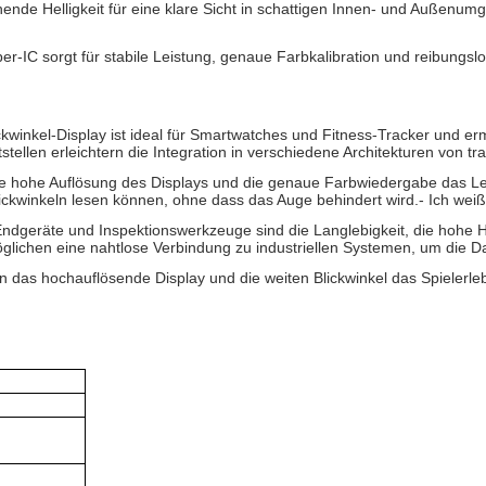
ichende Helligkeit für eine klare Sicht in schattigen Innen- und Auße
er-IC sorgt für stabile Leistung, genaue Farbkalibration und reibung
kwinkel-Display ist ideal für Smartwatches und Fitness-Tracker und er
stellen erleichtern die Integration in verschiedene Architekturen von t
ie hohe Auflösung des Displays und die genaue Farbwiedergabe das Le
lickwinkeln lesen können, ohne dass das Auge behindert wird.
- Ich weiß
Endgeräte und Inspektionswerkzeuge sind die Langlebigkeit, die hohe He
lichen eine nahtlose Verbindung zu industriellen Systemen, um die Da
as hochauflösende Display und die weiten Blickwinkel das Spielerlebn