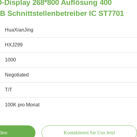
D-Display 268*800 Auflösung 400
GB Schnittstellenbetreiber IC ST7701
HuaXianJing
HXJ299
1000
Negotiated
T/T
100K pro Monat
lten
Kontaktieren Sie Uns Jetzt