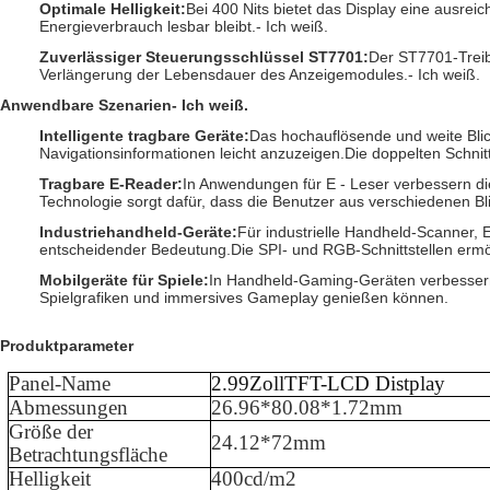
Optimale Helligkeit
:
Bei 400 Nits bietet das Display eine ausre
Energieverbrauch lesbar bleibt.
- Ich weiß.
Zuverlässiger Steuerungsschlüssel ST7701
:
Der ST7701-Treib
Verlängerung der Lebensdauer des Anzeigemodules.
- Ich weiß.
Anwendbare Szenarien
- Ich weiß.
Intelligente tragbare Geräte
:
Das hochauflösende und weite Blic
Navigationsinformationen leicht anzuzeigen.Die doppelten Schnitt
Tragbare E-Reader
:
In Anwendungen für E - Leser verbessern d
Technologie sorgt dafür, dass die Benutzer aus verschiedenen B
Industriehandheld-Geräte
:
Für industrielle Handheld-Scanner, 
entscheidender Bedeutung.Die SPI- und RGB-Schnittstellen ermög
Mobilgeräte für Spiele
:
In Handheld-Gaming-Geräten verbessern d
Spielgrafiken und immersives Gameplay genießen können.
Produktparameter
Panel-Name
2.99
Zoll
TFT-LCD D
istplay
Abmessungen
26.96*80.08*1.72mm
Größe der
24.12*72mm
Betrachtungsfläche
Helligkeit
40
0cd/m2