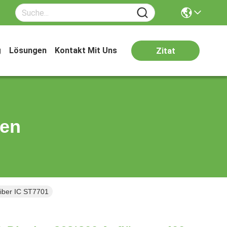
g
Lösungen
Kontakt Mit Uns
Zitat
ten
eiber IC ST7701