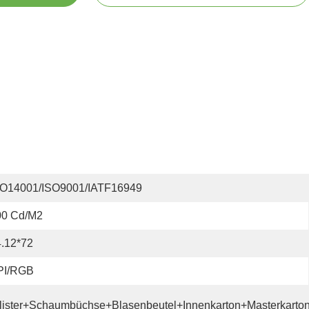
SO14001/ISO9001/IATF16949
00 Cd/m2
.12*72
PI/RGB
lister+Schaumbüchse+Blasenbeutel+Innenkarton+Masterkarto