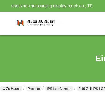
shenzhen huaxianjing display touch co.,LTD
Ei
Zu Hause
Produits
IPS Lcd-Anzeige
2.99-Zoll-IPS-LCD