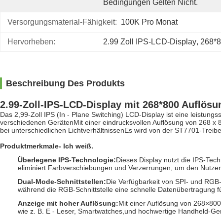
Bedingungen Gelten Nicht.
Versorgungsmaterial-Fähigkeit:
100K Pro Monat
Hervorheben:
2.99 Zoll IPS-LCD-Display
, 
268*8
Beschreibung Des Produkts
2.99-Zoll-IPS-LCD-Display mit 268*800 Auflösu
Das 2,99-Zoll IPS (In - Plane Switching) LCD-Display ist eine leistungsst
verschiedenen GerätenMit einer eindrucksvollen Auflösung von 268 x 800
bei unterschiedlichen LichtverhältnissenEs wird von der ST7701-Treiber
Produktmerkmale
- Ich weiß.
Überlegene IPS-Technologie
:
Dieses Display nutzt die IPS-Tech
eliminiert Farbverschiebungen und Verzerrungen, um den Nutzern e
Dual-Mode-Schnittstellen
:
Die Verfügbarkeit von SPI- und RGB-
während die RGB-Schnittstelle eine schnelle Datenübertragung f
Anzeige mit hoher Auflösung
:
Mit einer Auflösung von 268×800 
wie z. B. E - Leser, Smartwatches,und hochwertige Handheld-Ge