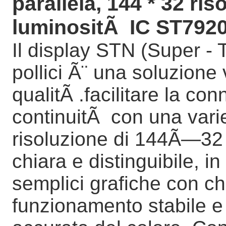
parallela, 144 * 32 ris
luminositÃ IC ST792
Il display STN (Super - 
pollici Ã¨ una soluzione v
qualitÃ .facilitare la c
continuitÃ con una varie
risoluzione di 144Ã—32 p
chiara e distinguibile, i
semplici grafiche con c
funzionamento stabile 