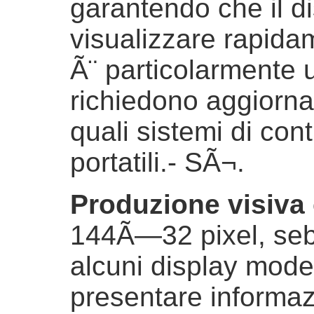
garantendo che il d
visualizzare rapida
Ã¨ particolarmente u
richiedono aggiorna
quali sistemi di contr
portatili.
- SÃ¬.
Produzione visiva 
144Ã—32 pixel, seb
alcuni display moder
presentare informaz