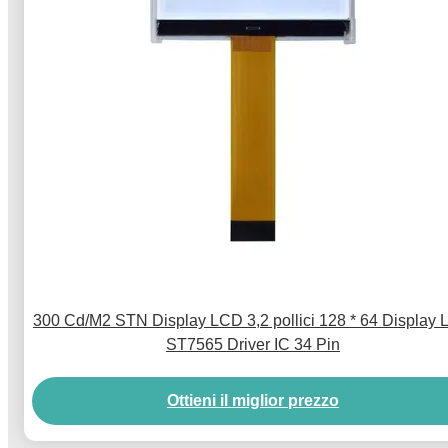
300 Cd/M2 STN Display LCD 3,2 pollici 128 * 64 Display
ST7565 Driver IC 34 Pin
Ottieni il miglior prezzo