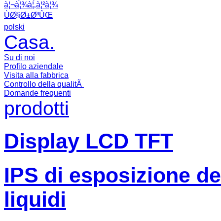
à¦¬à¦¾à¦‚à¦²à¦¾
ÙØ§Ø±Ø³ÛŒ
polski
Casa.
Su di noi
Profilo aziendale
Visita alla fabbrica
Controllo della qualitÃ
Domande frequenti
prodotti
Display LCD TFT
IPS di esposizione dell
liquidi