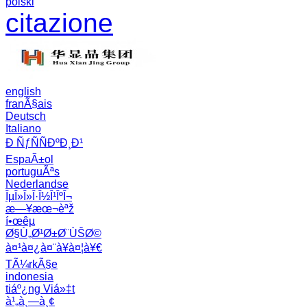
polski
citazione
english
franÃ§ais
Deutsch
Italiano
Ð ÑƒÑÑÐºÐ¸Ð¹
EspaÃ±ol
portuguÃªs
Nederlandse
ÎµÎ»Î»Î·Î½Î¹ÎºÎ¬
æ—¥æœ¬èªž
í•œêµ­
Ø§Ù„Ø¹Ø±Ø¨ÙŠØ©
à¤¹à¤¿à¤¨à¥à¤¦à¥€
TÃ¼rkÃ§e
indonesia
tiáº¿ng Viá»‡t
à¹„à¸—à¸¢