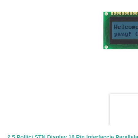
2.5 Pollici STN Display 18 Pin Interfaccia Parall