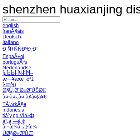
shenzhen huaxianjing di
english
franÃ§ais
Deutsch
Italiano
Ð ÑƒÑÑÐºÐ¸Ð¹
EspaÃ±ol
portuguÃªs
Nederlandse
ÎµÎ»Î»Î·Î½Î¹ÎºÎ¬
æ—¥æœ¬èªž
í•œêµ­
Ø§Ù„Ø¹Ø±Ø¨ÙŠØ©
à¤¹à¤¿à¤¨à¥à¤¦à¥€
TÃ¼rkÃ§e
indonesia
tiáº¿ng Viá»‡t
à¹„à¸—à¸¢
à¦¬à¦¾à¦‚à¦²à¦¾
ÙØ§Ø±Ø³ÛŒ