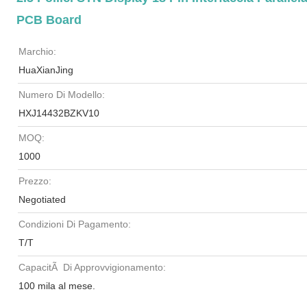
PCB Board
Marchio:
HuaXianJing
Numero Di Modello:
HXJ14432BZKV10
MOQ:
1000
Prezzo:
Negotiated
Condizioni Di Pagamento:
T/T
CapacitÃ Di Approvvigionamento:
100 mila al mese.