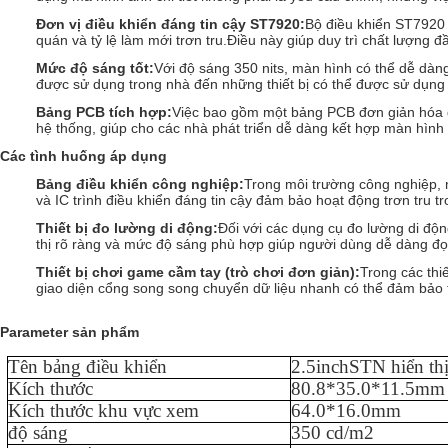
Đơn vị điều khiển đáng tin cậy ST7920
:
Bộ điều khiển ST7920 
quán và tỷ lệ làm mới trơn tru.Điều này giúp duy trì chất lượng đầ
Mức độ sáng tốt
:
Với độ sáng 350 nits, màn hình có thể dễ dàng
được sử dụng trong nhà đến những thiết bị có thể được sử dụng t
Bảng PCB tích hợp
:
Việc bao gồm một bảng PCB đơn giản hóa qu
hệ thống, giúp cho các nhà phát triển dễ dàng kết hợp màn hìn
Các tình huống áp dụng
Bảng điều khiển công nghiệp
:
Trong môi trường công nghiệp, 
và IC trình điều khiển đáng tin cậy đảm bảo hoạt động trơn tru t
Thiết bị đo lường di động
:
Đối với các dụng cụ đo lường di độ
thị rõ ràng và mức độ sáng phù hợp giúp người dùng dễ dàng đọc
Thiết bị chơi game cầm tay (trò chơi đơn giản)
:
Trong các thi
giao diện cổng song song chuyển dữ liệu nhanh có thể đảm bảo tr
Parameter sản phẩm
Tên bảng điều khiển
2.5
inch
STN
hiển th
Kích thước
80.8*35.0*11.5mm
Kích thước khu vực xem
64.0*16.0mm
độ sáng
35
0 cd/m2