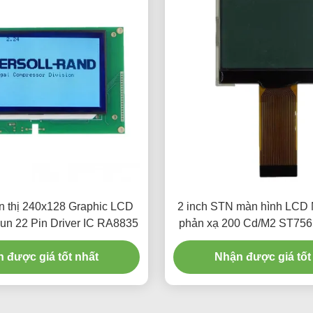
ển thị 240x128 Graphic LCD
2 inch STN màn hình LCD
đun 22 Pin Driver IC RA8835
phản xạ 200 Cd/M2 ST7565
 được giá tốt nhất
Nhận được giá tốt