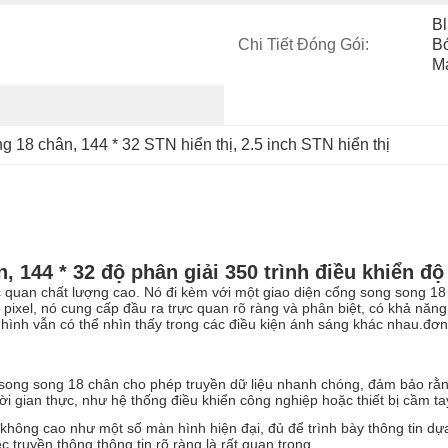
Bl
Chi Tiết Đóng Gói:
Bó
Ma
ng 18 chân
, 
144 * 32 STN hiển thị
, 
2.5 inch STN hiển thị
n, 144 * 32 độ phân giải 350 trình điều khiển 
ực quan chất lượng cao. Nó đi kèm với một giao diện cổng song song 1
32 pixel, nó cung cấp đầu ra trực quan rõ ràng và phân biệt, có khả nă
hình vẫn có thể nhìn thấy trong các điều kiện ánh sáng khác nhau.đơn 
song song 18 chân cho phép truyền dữ liệu nhanh chóng, đảm bảo rằng
hời gian thực, như hệ thống điều khiển công nghiệp hoặc thiết bị cầm ta
 không cao như một số màn hình hiện đại, đủ để trình bày thông tin d
 truyền thông thông tin rõ ràng là rất quan trọng.