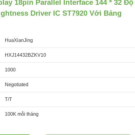
lay 18pin Parallel Interface 144 * 32 Độ
ightness Driver IC ST7920 Với Bảng
HuaXianJing
HXJ14432BZKV10
1000
Negotiated
T/T
100K mỗi tháng