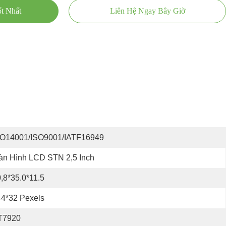
t Nhất
Liên Hệ Ngay Bây Giờ
SO14001/ISO9001/IATF16949
àn Hình LCD STN 2,5 Inch
,8*35.0*11.5
4*32 Pexels
T7920