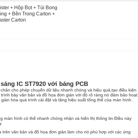
ister + Hộp Bọt + Túi Bong 
ng + Bên Trong Carton + 
ster Carton
độ sáng IC ST7920 với bảng PCB
8 chân cho phép chuyển dữ liệu nhanh chóng và hiệu quả,tạo điều kiện
ng trình bày văn bản và đồ họa đơn giản với độ rõ ràng.nó đảm bảo hoạt
giản hóa quá trình cài đặt và tăng hiệu suất tổng thể của màn hình.
 màn hình có thể nhanh chóng nhận và hiển thị thông tin.Điều này
y.
ựa trên văn bản và đồ họa đơn giản.làm cho nó phù hợp với các ứng