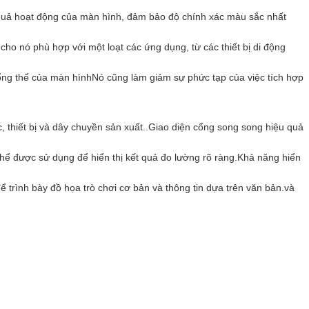
u quả hoạt động của màn hình, đảm bảo độ chính xác màu sắc nhất
cho nó phù hợp với một loạt các ứng dụng, từ các thiết bị di động
tổng thể của màn hìnhNó cũng làm giảm sự phức tạp của việc tích hợp
 thiết bị và dây chuyền sản xuất..Giao diện cổng song song hiệu quả
thể được sử dụng để hiển thị kết quả đo lường rõ ràng.Khả năng hiển
 trình bày đồ họa trò chơi cơ bản và thông tin dựa trên văn bản.và