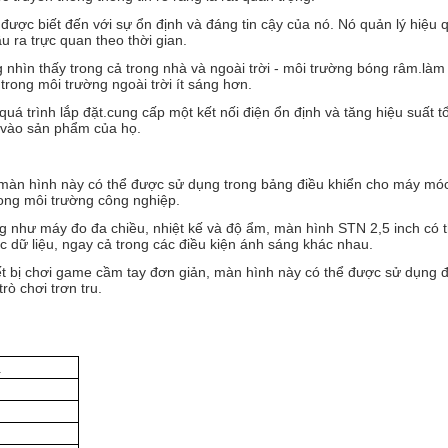
được biết đến với sự ổn định và đáng tin cậy của nó. Nó quản lý hiệ
u ra trực quan theo thời gian.
 nhìn thấy trong cả trong nhà và ngoài trời - môi trường bóng râm.làm 
rong môi trường ngoài trời ít sáng hơn.
á trình lắp đặt.cung cấp một kết nối điện ổn định và tăng hiệu suất 
h vào sản phẩm của họ.
màn hình này có thể được sử dụng trong bảng điều khiển cho máy móc,
rong môi trường công nghiệp.
ng như máy đo đa chiều, nhiệt kế và độ ẩm, màn hình STN 2,5 inch có 
 dữ liệu, ngay cả trong các điều kiện ánh sáng khác nhau.
ết bị chơi game cầm tay đơn giản, màn hình này có thể được sử dụng để
ò chơi trơn tru.
ị