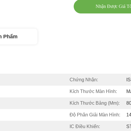
Nhận Được Giá Tố
n Phẩm
Chứng Nhận:
I
Kích Thước Màn Hình:
M
Kích Thước Bảng (mm):
80
Độ Phân Giải Màn Hình:
14
IC Điều Khiển:
S