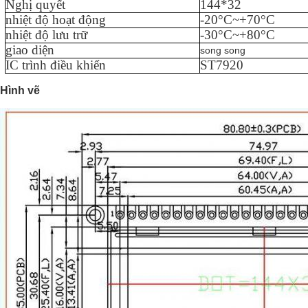
Nghị quyết
144
*
32
nhiệt độ hoạt động
-
20
°C~+
70
°C
nhiệt độ lưu trữ
-
3
0°C~+
80
°C
giao diện
song song
IC trình điều khiển
ST7920
Hình vẽ