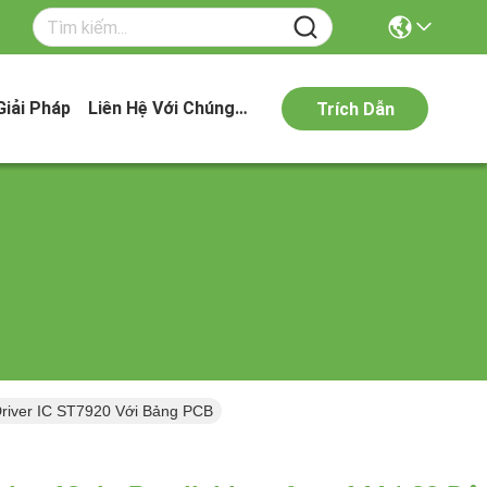
Giải Pháp
Liên Hệ Với Chúng Tôi
Trích Dẫn
 Driver IC ST7920 Với Bảng PCB