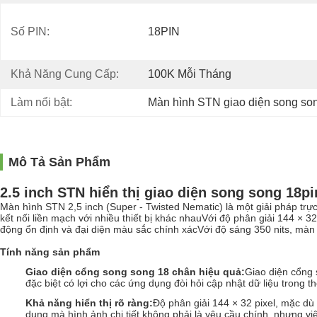
Số PIN:
18PIN
Khả Năng Cung Cấp:
100K Mỗi Tháng
Làm nổi bật:
Màn hình STN giao diện song so
Mô Tả Sản Phẩm
2.5 inch STN hiển thị giao diện song song 18pi
Màn hình STN 2,5 inch (Super - Twisted Nematic) là một giải pháp tr
kết nối liền mạch với nhiều thiết bị khác nhauVới độ phân giải 144 × 
động ổn định và đại diện màu sắc chính xácVới độ sáng 350 nits, màn 
Tính năng sản phẩm
Giao diện cổng song song 18 chân hiệu quả
:
Giao diện cổng 
đặc biệt có lợi cho các ứng dụng đòi hỏi cập nhật dữ liệu trong t
Khả năng hiển thị rõ ràng
:
Độ phân giải 144 × 32 pixel, mặc dù
dụng mà hình ảnh chi tiết không phải là yêu cầu chính, nhưng việc