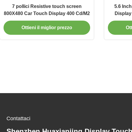
7 pollici Resistive touch screen
5.6 Inc
800X480 Car Touch Display 400 Cd/M2
Display
Ottieni il miglior prezzo
Ott
Contattaci
Shenzhen Huaxianjing Display Touc