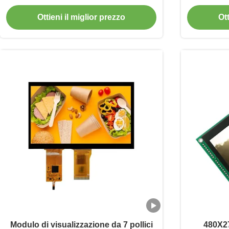
Interfaccia LVDS
Ottieni il miglior prezzo
Ott
Modulo di visualizzazione da 7 pollici
480X27