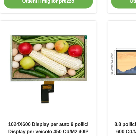
Ottieni il miglior prezzo
Ott
1024X600 Display per auto 9 pollici
8.8 polli
Display per veicolo 450 Cd/M2 40IP
600 Cd/