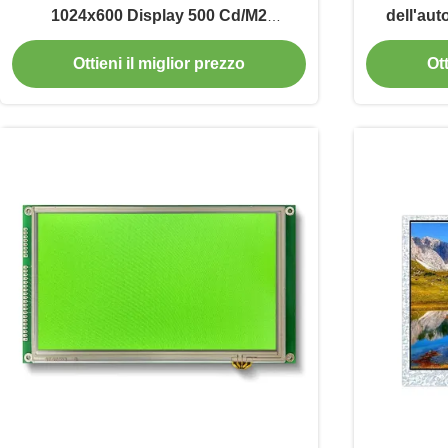
1024x600 Display 500 Cd/M2
dell'aut
Interfaccia RGB
Ottieni il miglior prezzo
Ott