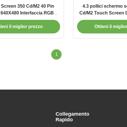
h Screen 350 Cd/M2 40 Pin
4.3 pollici schermo 
 640X480 Interfaccia RGB
Cd/M2 Touch Screen 
ILI9341 Driver IC
800X48
ieni il miglior prezzo
Ottieni il migli
1
Collegamento
Rapido
h