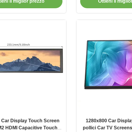
ieni il miglior prezzo
Ottieni il migli
ci Car Display Touch Screen
1280x800 Car Displa
M2 HDMI Capacitive Touch
pollici Car TV Screens