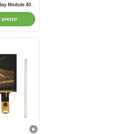
lay Module 400
or prezzo