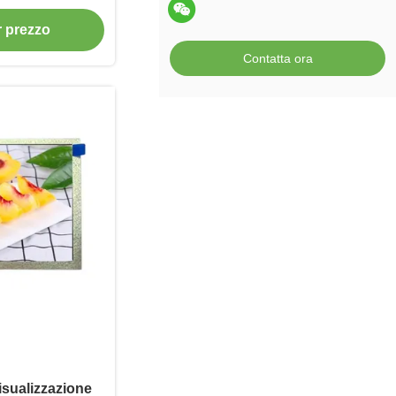
ngle
or prezzo
Contatta ora
visualizzazione