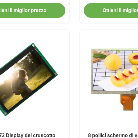
Screen 480X1920
Viewing A
ieni il miglior prezzo
Ottieni il migli
2 Display del cruscotto
8 pollici schermo di 