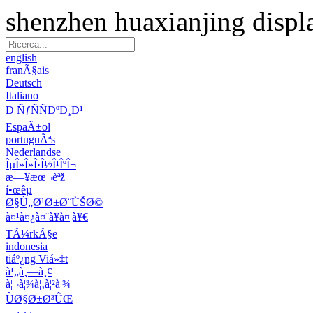
shenzhen huaxianjing displ
english
franÃ§ais
Deutsch
Italiano
Ð ÑƒÑÑÐºÐ¸Ð¹
EspaÃ±ol
portuguÃªs
Nederlandse
ÎµÎ»Î»Î·Î½Î¹ÎºÎ¬
æ—¥æœ¬èªž
í•œêµ­
Ø§Ù„Ø¹Ø±Ø¨ÙŠØ©
à¤¹à¤¿à¤¨à¥à¤¦à¥€
TÃ¼rkÃ§e
indonesia
tiáº¿ng Viá»‡t
à¹„à¸—à¸¢
à¦¬à¦¾à¦‚à¦²à¦¾
ÙØ§Ø±Ø³ÛŒ