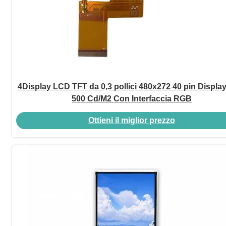
4Display LCD TFT da 0,3 pollici 480x272 40 pin Displ
500 Cd/M2 Con Interfaccia RGB
Ottieni il miglior prezzo