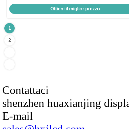
Ottieni il miglior prezzo
1
2
Contattaci
shenzhen huaxianjing displ
E-mail
sales@hxjlcd.com