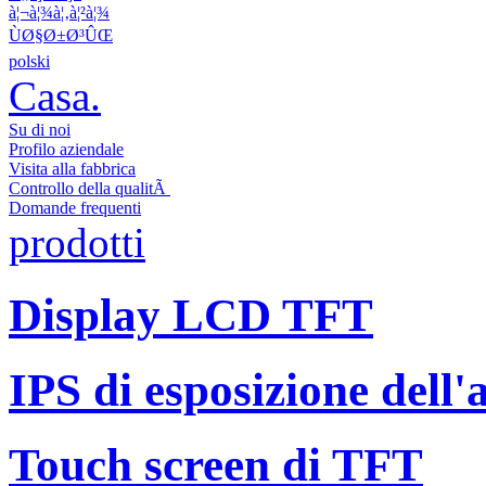
à¦¬à¦¾à¦‚à¦²à¦¾
ÙØ§Ø±Ø³ÛŒ
polski
Casa.
Su di noi
Profilo aziendale
Visita alla fabbrica
Controllo della qualitÃ
Domande frequenti
prodotti
Display LCD TFT
IPS di esposizione dell'af
Touch screen di TFT