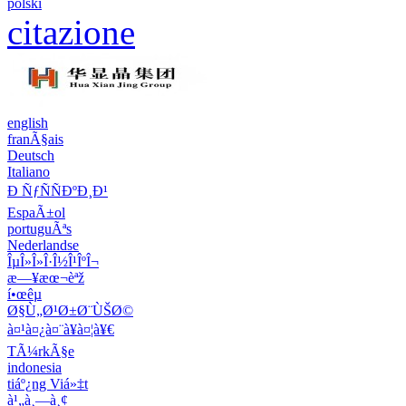
polski
citazione
english
franÃ§ais
Deutsch
Italiano
Ð ÑƒÑÑÐºÐ¸Ð¹
EspaÃ±ol
portuguÃªs
Nederlandse
ÎµÎ»Î»Î·Î½Î¹ÎºÎ¬
æ—¥æœ¬èªž
í•œêµ­
Ø§Ù„Ø¹Ø±Ø¨ÙŠØ©
à¤¹à¤¿à¤¨à¥à¤¦à¥€
TÃ¼rkÃ§e
indonesia
tiáº¿ng Viá»‡t
à¹„à¸—à¸¢