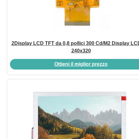
2Display LCD TFT da 0,8 pollici 300 Cd/M2 Display LC
240x320
Ottieni il miglior prezzo