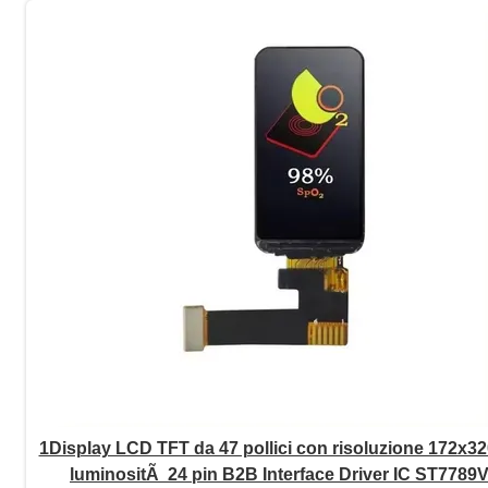
1Display LCD TFT da 47 pollici con risoluzione 172x32
luminositÃ 24 pin B2B Interface Driver IC ST7789