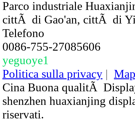
Parco industriale Huaxianji
cittÃ di Gao'an, cittÃ di Y
Telefono
0086-755-27085606
yeguoye1
Politica sulla privacy
|
Mapp
Cina Buona qualitÃ Displa
shenzhen huaxianjing display
riservati.