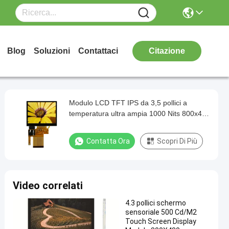
Blog
Soluzioni
Contattaci
Citazione
Modulo LCD TFT IPS da 3,5 pollici a
temperatura ultra ampia 1000 Nits 800x480
pixel per dispositivi industriali automobilistici
Contatta Ora
Scopri Di Più
Video correlati
4.3 pollici schermo
sensoriale 500 Cd/M2
Touch Screen Display