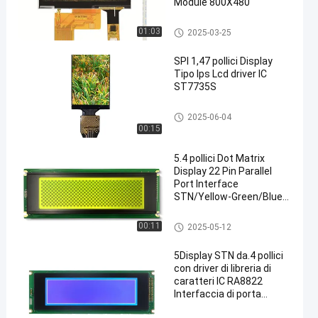
Module 800X480
schermo di visualizzazione d
01:03
2025-03-25
ell'automobile
SPI 1,47 pollici Display
Tipo Ips Lcd driver IC
ST7735S
IPS di esposizione dell'affissio
2025-06-04
ne a cristalli liquidi
00:15
5.4 pollici Dot Matrix
Display 22 Pin Parallel
Port Interface
STN/Yellow-Green/Blue
Mode Tre modalità di
visualizzazione Driver IC
Esposizione LCD di STN
00:11
2025-05-12
LC7981 Risoluzione:
240*64 Brightness 350
5Display STN da.4 pollici
Con PCB Board
con driver di libreria di
caratteri IC RA8822
Interfaccia di porta
parallela a 36 pin