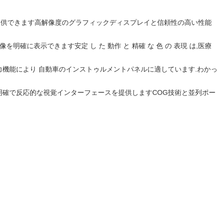
を提供できます高解像度のグラフィックディスプレイと信頼性の高い性能
に表示できます安定 し た 動作 と 精確 な 色 の 表現 は,医療
力機能により 自動車のインストゥルメントパネルに適しています.
わかっ
 明確で反応的な視覚インターフェースを提供しますCOG技術と並列ポー