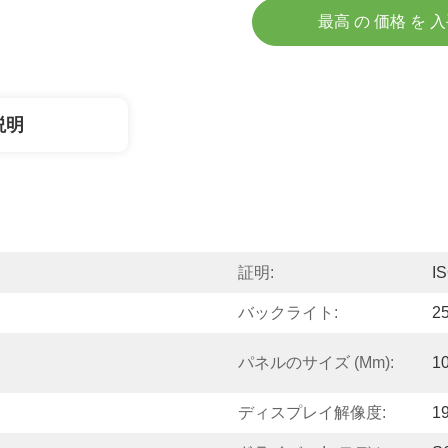
最高 の 価格 を 
説明
証明:
I
バックライト:
2
パネルのサイズ (mm):
1
ディスプレイ解像度:
1