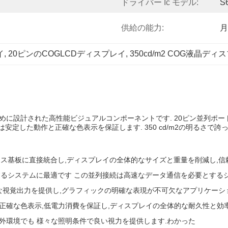
ドライバー Ic モデル:
S
供給の能力:
月
イ
, 
20ピンのCOGLCDディスプレイ
, 
350cd/m2 COG液晶ディ
のために設計された高性能ビジュアルコンポーネントです. 20ピン並列ポー
イは安定した動作と正確な色表示を保証します. 350 cd/m2の明るさで
をガラス基板に直接統合し,ディスプレイの全体的なサイズと重量を削減し,信
るシステムに最適です この並列接続は高速なデータ通信を必要とする
細な視覚出力を提供し,グラフィックの明確な表現が不可欠なアプリケーシ
動作,正確な色表示,低電力消費を保証し,ディスプレイの全体的な耐久性と効
 半屋外環境でも 様々な照明条件で良い視力を提供します.
わかった