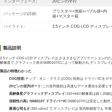
インターフェース:
20ピンの平行
ブリスター+泡箱+バブル袋+内
パッケージの詳細:
箱+マスター箱
ハイライト:
3.5インチ COG LCD ディスプレ
製品説明
3.5インチ COG LCD ディスプレイは,さまざまなアプリケーション
解像度で,グラフィック表示S6B0107ICによって駆動され,ディスプレ
製品の特徴
わかった
COG技術
:
チップ・オン・グラス (COG) 技術は,ドライバIC
20ピンの並列ポート
:
この並列接続は高速なデータ通信を必要とす
高解像度グラフィックディスプレイ
:
192×64の解像度は鋭く詳
信頼性の高いS6B0107 ドライバーIC
:
S6B0107ICは安定した
最適な明るさ
:
350 cd/m2 で,ディスプレイは 室内制御室でも