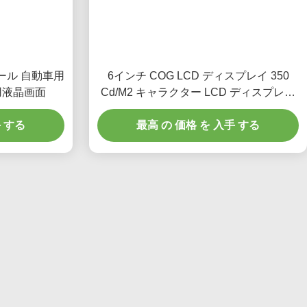
ュール 自動車用
6インチ COG LCD ディスプレイ 350
用液晶画面
Cd/M2 キャラクター LCD ディスプレイ
40x4 ドライバー IC AIP31066
手 する
最高 の 価格 を 入手 する