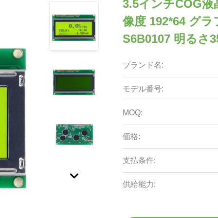
3.5インチCOG
像度 192*64
S6B0107 明るさ35
ブランド名:
モデル番号:
MOQ:
価格:
支払条件:
供給能力: