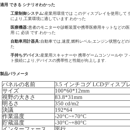
適用 できる シナリオ
わかった
工業制御システム
:
産業用環境では このディスプレイを使用して
により,工業環境に適しています.
わかった
医療機器
:
患者のモニターや診断装置や携帯医療用キットなどの医療機器
用 に 必須 です.
わかった
自動車用計器具
:
自動車では,速度,燃料レベル,エンジン状態など
た
手持ちデバイス
:
産業用スキャナーや 携帯ゲームコンソールや フ
ト接続により,デバイスの携帯性と性能が向上します.
製品パラメータ
パネルの名前
3.5
インチ
コグ
LCDディスプ
サイズ
100
*
60
*
12
mm
視野の大きさ
83.8
*
31
mm
明るさ
350
cd/m2
決議
192
*
64
作業温度
-
20
°C~+
70
°C
貯蔵温度
-
3
0°C
~
+
80
°C
インターフェース
平行