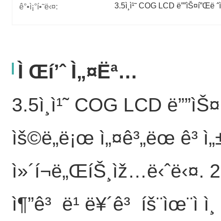
3.5ì¸ì¹˜ COG LCD ë””ìŠ¤í”Œë ˆì
ê°•ì¡°í•˜ë‹¤:
Ì Œí’ˆ Ì„¤ëª…
3.5ì¸ì¹˜ COG LCD ë””ìŠ¤í
ìš©ë„ë¡œ ì„¤ê³„ëœ ê³ 
ì»´í¬ë„ŒíŠ¸ìž…ë‹ˆë‹¤. 20
ì¶”ê³ ë¹ ë¥´ê³ íš¨ìœ¨ì ì¸ ë