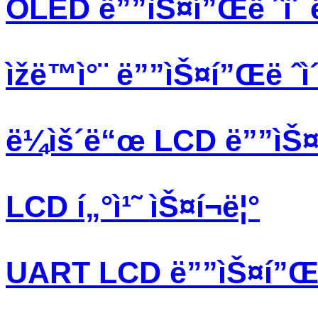
OLED ë””ìŠ¤í”Œë ˆì´ 
ìžë™ì°¨ ë””ìŠ¤í”Œë ˆì
ë¼ìš´ë“œ LCD ë””ìŠ¤í
LCD í„°ì¹˜ ìŠ¤í¬ë¦°
UART LCD ë””ìŠ¤í”Œë 