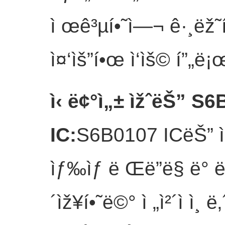
ì œê³µí•˜ì—¬ ê·¸ëž˜í
ì¤‘ìš”í•œ ì‘ìš© í”„ë¡
ì‹ ë¢°ì„± ìžˆëŠ” S6
IC
:
S6B0107 ICëŠ” ì•ˆì
ìƒ‰ìƒ ë Œë”ë§ ë° 
´ìž¥í•˜ë©° ì „ì²´ì ì