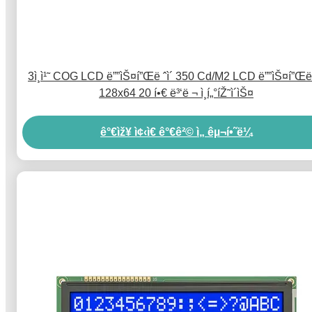
3ì¸ì¹˜ COG LCD ë””ìŠ¤í”Œë ˆì´ 350 Cd/M2 LCD ë””ìŠ¤í”Œë ˆ
128x64 20 í•€ ë³‘ë ¬ ì¸í„°íŽ˜ì´ìŠ¤
ê°€ìž¥ ì¢‹ì€ ê°€ê²© ì„ êµ¬í•˜ë¼