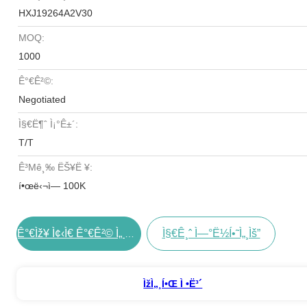
HXJ19264A2V30
MOQ:
1000
Ê°€ê²©:
Negotiated
Ì§€ë¶ˆ Ì¡°ê±´:
T/T
Ê³µê¸‰ ËŠ¥ë ¥:
í•œë‹¬ì— 100K
Ì§€ê¸ˆ Ì—°ë½í•˜ì„¸ìš”
Ê°€ìž¥ Ì¢‹ì€ Ê°€ê²© Ì„ Êµ¬í•˜ë¼
Ìžì„¸í•œ Ì •ë³´