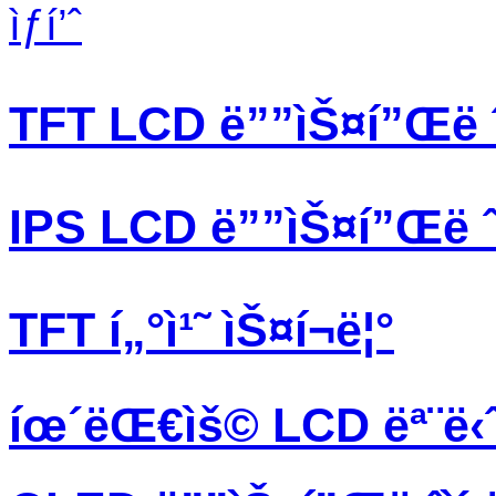
ìƒí’ˆ
TFT LCD ë””ìŠ¤í”Œë ˆì
IPS LCD ë””ìŠ¤í”Œë ˆì
TFT í„°ì¹˜ ìŠ¤í¬ë¦°
íœ´ëŒ€ìš© LCD ëª¨ë‹ˆ