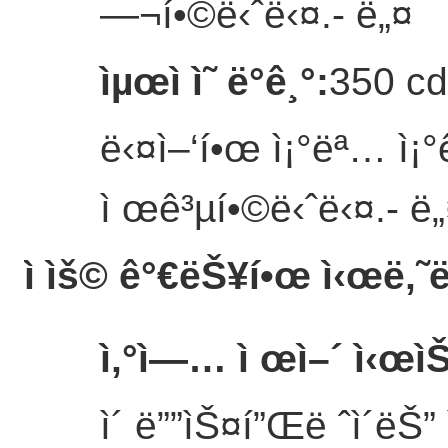
—¬í•©ë‹ˆë‹¤.
- ë„¤
ìµœì ì˜ ë°ê¸°
:
350 cd/
ë‹¤ì–‘í•œ ì¡°ëª… ì¡
ì œê³µí•©ë‹ˆë‹¤.
- ë
ì ìš© ê°€ëŠ¥í•œ ì‹œë‚˜ë
ì‚°ì—… ì œì–´ ì‹œ
ì´ ë””ìŠ¤í”Œë ˆì´ëŠ” 