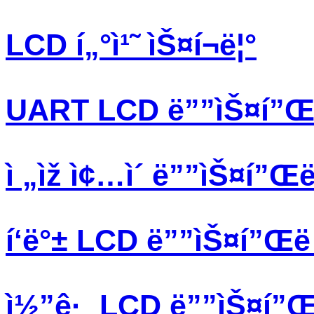
LCD í„°ì¹˜ ìŠ¤í¬ë¦°
UART LCD ë””ìŠ¤í”Œë 
ì „ìž ì¢…ì´ ë””ìŠ¤í”Œë 
í‘ë°± LCD ë””ìŠ¤í”Œë ˆ
ì½”ê·¸ LCD ë””ìŠ¤í”Œë 