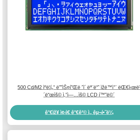
500 Cd/M2 ìºë¦­í„° ë””ìŠ¤í”Œë ˆì´ ëª¨ë“ˆ ìžë™ì°¨ ëŒ€ì‹œë
´ë“œìš© ì‚°ì—…ìš© LCD í™”ë©´
ê°€ìž¥ ì¢‹ì€ ê°€ê²© ì„ êµ¬í•˜ë¼