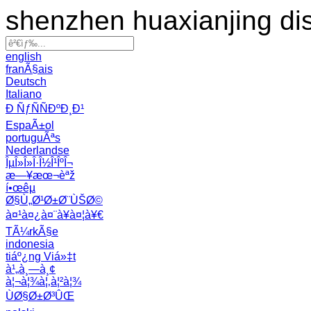
shenzhen huaxianjing di
english
franÃ§ais
Deutsch
Italiano
Ð ÑƒÑÑÐºÐ¸Ð¹
EspaÃ±ol
portuguÃªs
Nederlandse
ÎµÎ»Î»Î·Î½Î¹ÎºÎ¬
æ—¥æœ¬èªž
í•œêµ­
Ø§Ù„Ø¹Ø±Ø¨ÙŠØ©
à¤¹à¤¿à¤¨à¥à¤¦à¥€
TÃ¼rkÃ§e
indonesia
tiáº¿ng Viá»‡t
à¹„à¸—à¸¢
à¦¬à¦¾à¦‚à¦²à¦¾
ÙØ§Ø±Ø³ÛŒ