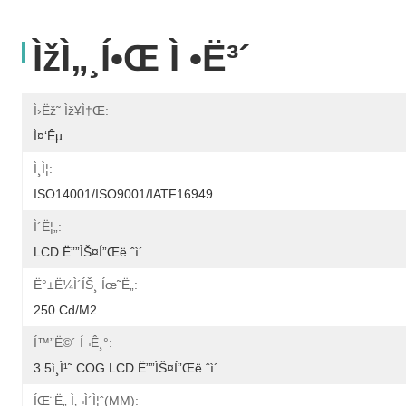
Ìžì„¸í•œ Ì •ë³´
Ì›ëž˜ Ìž¥ì†Œ:
Ì¤‘êµ­
Ì¸ì¦:
ISO14001/ISO9001/IATF16949
Ì´ë¦„:
LCD Ë””ìŠ¤í”Œë ˆì´
Ë°±ë¼ì´íŠ¸ Íœ˜ë„:
250 Cd/m2
Í™”ë©´ Í¬ê¸°:
3.5ì¸ì¹˜ COG LCD Ë””ìŠ¤í”Œë ˆì´
ÍŒ¨ë„ Ì‚¬ì´ì¦ˆ(MM):