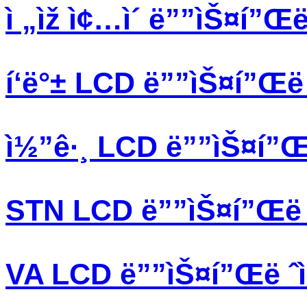
ì „ìž ì¢…ì´ ë””ìŠ¤í”Œë 
í‘ë°± LCD ë””ìŠ¤í”Œë ˆ
ì½”ê·¸ LCD ë””ìŠ¤í”Œë 
STN LCD ë””ìŠ¤í”Œë ˆ
VA LCD ë””ìŠ¤í”Œë ˆì