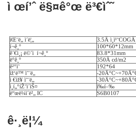
ì œí’ˆ ë§¤ê°œ ë³€ìˆ˜
íŒ¨ë„ ì´ë¦„
3.5
Â
ì¸ì¹˜
COG
í¬ê¸°
100
*
60
*
12
mm
ê´€ì¸¡ ë©´ì  í¬ê¸°
83.8
*
31
mm
ë°ê¸°
350
Â
cd/m2
ê²°ì˜
192
*
64
ìž‘ë™ ì˜¨ë„
-
20
Â°C~+
70
Â°
ì €ìž¥ ì˜¨ë„
-
3
0Â°C
~
+
80
Â°
ì¸í„°íŽ˜ì´ìŠ¤
í‰í–‰
ë“œë¼ì´ë²„ IC
S6B0107
ê·¸ë¦¼