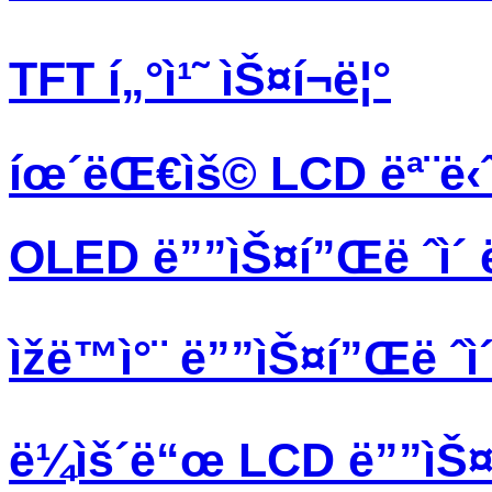
TFT í„°ì¹˜ ìŠ¤í¬ë¦°
íœ´ëŒ€ìš© LCD ëª¨ë‹ˆ
OLED ë””ìŠ¤í”Œë ˆì´ 
ìžë™ì°¨ ë””ìŠ¤í”Œë ˆì
ë¼ìš´ë“œ LCD ë””ìŠ¤í