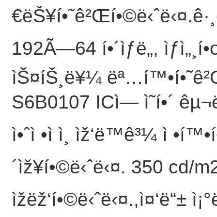
€ëŠ¥í•˜ê²Œí•©ë‹ˆë‹¤.ê·¸ë
192Ã—64 í•´ìƒë„, ìƒì„¸í•
ìŠ¤íŠ¸ë¥¼ ëª…í™•í•˜ê²Œ 
S6B0107 ICì— ì˜í•´ êµ¬
ì•ˆì •ì ì¸ ìž‘ë™ê³¼ ì •í™
´ìž¥í•©ë‹ˆë‹¤. 350 cd/m2
ìžëž‘í•©ë‹ˆë‹¤.,ì¤‘ë“± ì