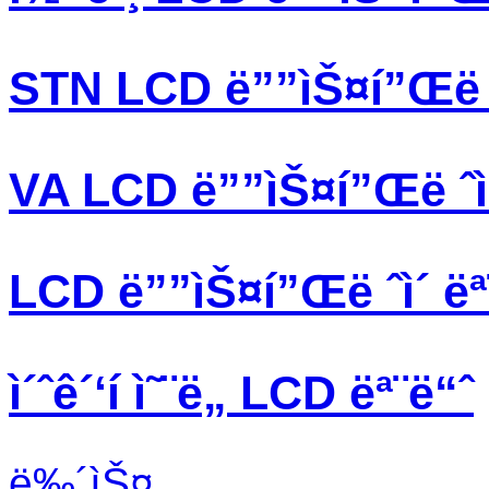
STN LCD ë””ìŠ¤í”Œë ˆ
VA LCD ë””ìŠ¤í”Œë ˆì
LCD ë””ìŠ¤í”Œë ˆì´ ëª
ì´ˆê´‘í­ ì˜¨ë„ LCD ëª¨ë“ˆ
ë‰´ìŠ¤