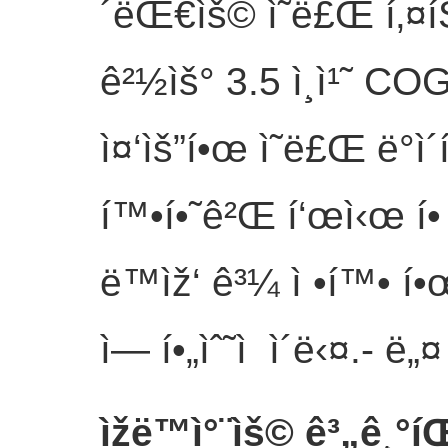
´ëŒ€ìš© ì˜ë£Œ í‚¤íŠ
ê²½ìš° 3.5 ì¸ì¹˜ CO
ì¤‘ìš”í•œ ì˜ë£Œ ë°ì
í™•í•˜ê²Œ í‘œì‹œ í• ìˆ
ë™ìž‘ ê³¼ ì •í™• í•œ ì
ì— í•„ìˆ˜ì  ì´ë‹¤.
- ë„¤
ìžë™ì°¨ìš© ê³„ê¸°íŒ