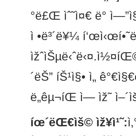
°ë£Œ ìˆ˜ì¤€ ë° ì—”
ì •ë³´ë¥¼ í‘œì‹œí•˜ëŠ
ìžˆìŠµë‹ˆë‹¤.ì½¤íŒ©í
´ëŠ” íŠ¹ì§• ì„ ê°€ì§
ë„êµ¬íŒ ì— ìž˜ ì–´
íœ´ëŒ€ìš© ìž¥ì¹˜
:
ì