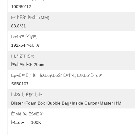
100*60*12
Ë³´ì´ëŠ” Ì§€ì—­(MM):
83.8*31
Í‘œì‹œ Í•´ìƒë„:
192x64í”½ì…€
Ì¸í„°íŽ˜ì´ìŠ¤:
Í‰í–‰ Í•œ 20pin
Êµ¬ë™ê¸° Ì§‘ì íšŒë¡œëŠ” Ëª¨í˜•ì„ Ë§Œë“­ë‹ˆë‹¤:
S6B0107
Í¬ìž¥ Ì„¸ë¶€ Ì‚¬í•­:
Blister+foam Box+bubble Bag+inside Carton+master Í†µ
Ê³µê¸‰ ËŠ¥ë ¥:
Í•œë‹¬ì— 100K