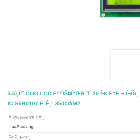
3.5ì¸ì¹˜ COG LCD Ë””ìŠ¤í”Œë ˆì´ 20 Í•€ Ë³‘ë ¬ Í¬íŠ¸
IC S6B0107 Ë°ê¸° 350cd/m2
Ë¸Œëžœë“œ Ì´ë¦„:
HuaXianJing
Ëª¨ë¸ Ë²ˆí˜¸: