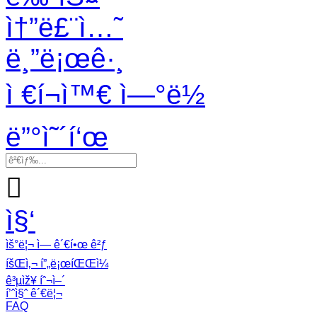
ì†”ë£¨ì…˜
ë¸”ë¡œê·¸
ì €í¬ì™€ ì—°ë½
ë”°ì˜´í‘œ

ì§‘
ìš°ë¦¬ ì— ê´€í•œ ê²ƒ
íšŒì‚¬ í”„ë¡œíŒŒì¼
ê³µìž¥ íˆ¬ì–´
í’ˆì§ˆ ê´€ë¦¬
FAQ