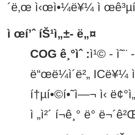
´ë‚œ ì‹œì•¼ë¥¼ ì œê³µí
ì œí’ˆ íŠ¹ì„±
- ë„¤
COG ê¸°ìˆ
:
ì¹© - ì˜¨
ë“œë¼ì´ë²„ ICë¥¼ ìœ
í†µí•©í•˜ì—¬ ì‹ ë¢°ì„
ì „ì²´ í¬ê¸° ë° ë¬