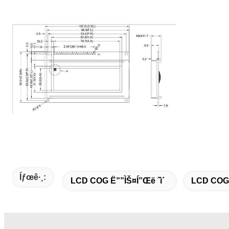
Íƒœê·¸:
LCD COG Ë””ìŠ¤í”Œë ˆì´
LCD COG 