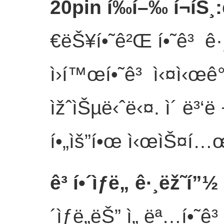
20pin í‰í–‰ í¬íŠ¸
:
€ëŠ¥í•˜ê²Œ í•˜ê³ ê·
ì›í™œí•˜ê³ ì‹¤ì‹œê
ìžˆìŠµë‹ˆë‹¤. ì´ ë³‘ë ¬
í•„ìš”í•œ ì‹œìŠ¤í…œì—
ê³ í•´ìƒë„ ê·¸ëž˜í”
´ìƒë„ëŠ” ì„ ëª…í•˜ê³