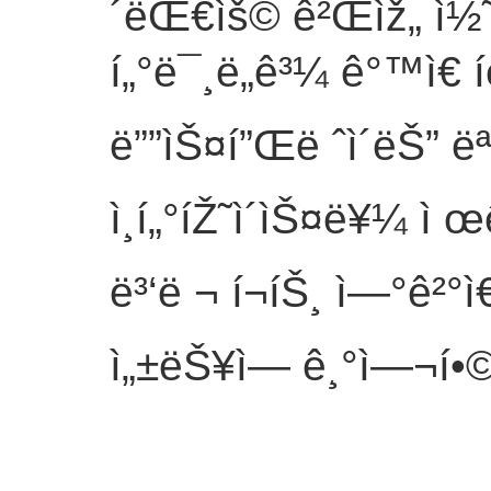
´ëŒ€ìš© ê²Œìž„ ì½˜ì
í„°ë¯¸ë„ê³¼ ê°™ì€
ë””ìŠ¤í”Œë ˆì´ëŠ” ëª…
ì¸í„°íŽ˜ì´ìŠ¤ë¥¼ ì
ë³‘ë ¬ í¬íŠ¸ ì—°ê²°ì
ì„±ëŠ¥ì— ê¸°ì—¬í•©