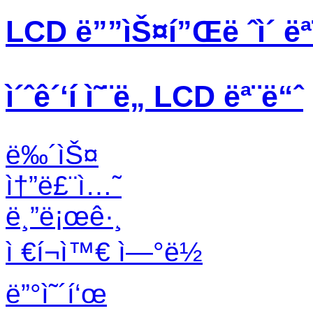
LCD ë””ìŠ¤í”Œë ˆì´ ëª
ì´ˆê´‘í­ ì˜¨ë„ LCD ëª¨ë“ˆ
ë‰´ìŠ¤
ì†”ë£¨ì…˜
ë¸”ë¡œê·¸
ì €í¬ì™€ ì—°ë½
ë”°ì˜´í‘œ