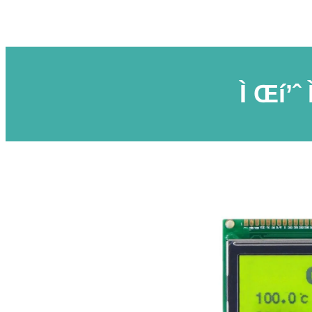
Ì Œí’ˆ 