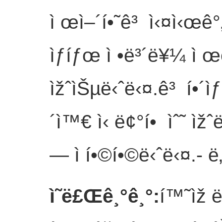
ì œì–´í•˜ê³ ì‹¤ì‹œê°„
ìƒíƒœ ì •ë³´ë¥¼ ì œê
ìžˆìŠµë‹ˆë‹¤.ê³ í•´ìƒ
´ì™€ ì‹ ë¢°í• ìˆ˜ ìž
— ì í•©í•©ë‹ˆë‹¤.
- ë
ì˜ë£Œê¸°ê¸°
:
í™˜ìž ë