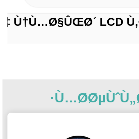
­Ù‡ Ù†Ù…Ø§ÛŒØ´ LCD Ù‚
Ù…Ø­ØµÙˆÙ„