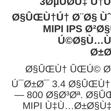
3ØµÙØ­Ù‡ Ù
Ø§ÛŒÙ†Ú† Ø¨Ø§ Ùˆ
MIPI IPS Ø²
Ú©Ø§Ù…Ù
Ø±Ø
Ø§ÛŒÙ† ÛŒÚ© Ø
Ú¯Ø±Ø¯ 3.4 Ø§ÛŒÙ†
— 800 Ø§Ø³Øª. Ø§
MIPI Ù‡Ù…Ø±Ø§Ù