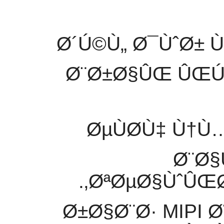
Ø´Ú©Ù„ Ø¯ÙˆØ± 
Ø¨Ø±Ø§ÛŒ ÛŒÚ
ØµÙØ­Ù‡ Ù†
Ø¨Ø§
ØªØµØ§ÙˆÛŒØ±
Ø±Ø§Ø¨Ø· MIPI 