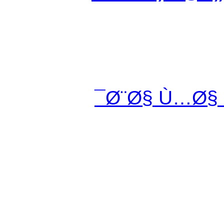
Ø¨Ø§ Ù…Ø§