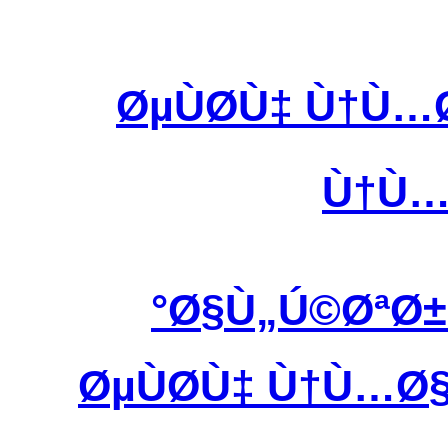
ØµÙØ­Ù‡ Ù†Ù
Ù†Ù…
Ø§Ù„Ú©ØªØ
ØµÙØ­Ù‡ Ù†Ù…