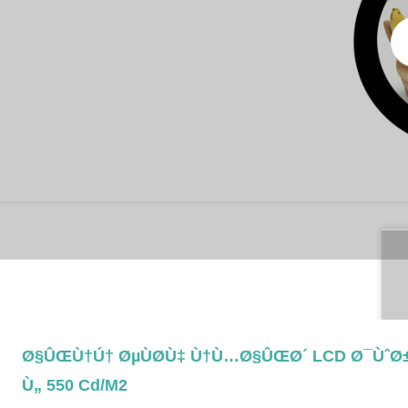
3.4 Ø§ÛŒÙ†Ú† ØµÙØ­Ù‡ Ù†Ù…Ø§ÛŒØ´ LCD Ø¯Ùˆ
Ù„ 550 Cd/M2