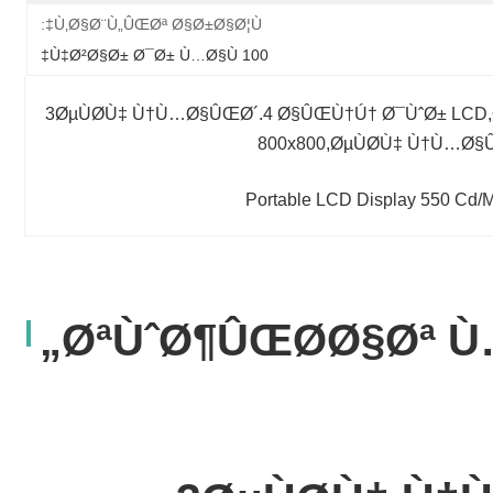
Ù‚Ø§Ø¨Ù„ÛŒØª Ø§Ø±Ø§Ø¦Ù‡:
100 Ù‡Ø²Ø§Ø± Ø¯Ø± Ù…Ø§Ù‡
3ØµÙØ­Ù‡ Ù†Ù…Ø§ÛŒØ´.4 Ø§ÛŒÙ†Ú† Ø¯ÙˆØ± LCD
800x800,ØµÙØ­Ù‡ Ù†Ù…Ø§
Portable LCD Display 550 Cd
ØªÙˆØ¶ÛŒØ­Ø§Øª Ù