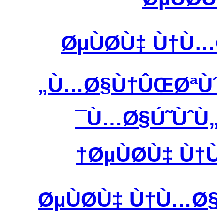
ØµÙØ­Ù‡ Ù†
Ù…Ø§Ù†ÛŒØªÙˆØ
Ù…Ø§Ú˜ÙˆÙ
ØµÙØ­Ù‡ 
ØµÙØ­Ù‡ Ù†Ù…