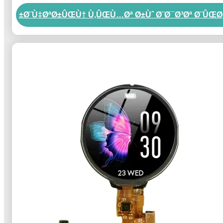
Ø¨Ù‡ØªØ±ÛŒÙ† Ù‚ÛŒÙ…Øª Ø±Ùˆ Ø¨Ø¯Ø³Øª Ø¨ÛŒØ