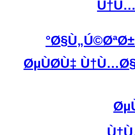
Ù†Ù…
Ø§Ù„Ú©ØªØ
ØµÙØ­Ù‡ Ù†Ù…
Øµ
Ù†Ù