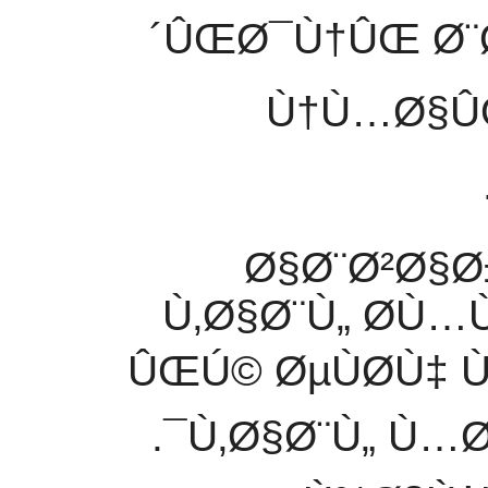
´ÛŒØ¯Ù†ÛŒ Ø¨
Ù†Ù…Ø§ÛŒ
Ø§Ø¨Ø²Ø§
Ù‚Ø§Ø¨Ù„ Ø­Ù…
ÛŒÚ© ØµÙØ­Ù‡ 
Ù‚Ø§Ø¨Ù„ Ù…Ø