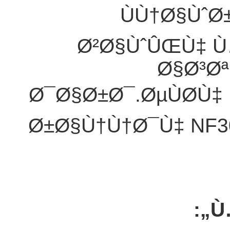
ÙÙ†Ø§Ùˆ
Ø²Ø§ÙˆÛŒÙ‡ 
Ø§Ø³Ø
Ø¯Ø§Ø±Ø¯.ØµÙØ­Ù‡
Ø±Ø§Ù†Ù†Ø¯Ù‡ NF
Ù