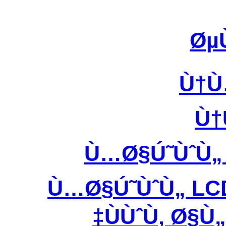
Øµ
Ù†Ù
Ù†
Ù…Ø§Ú˜ÙˆÙ
Ù…Ø§Ú˜ÙˆÙ„ LC
ÙÙˆÙ‚ Ø§