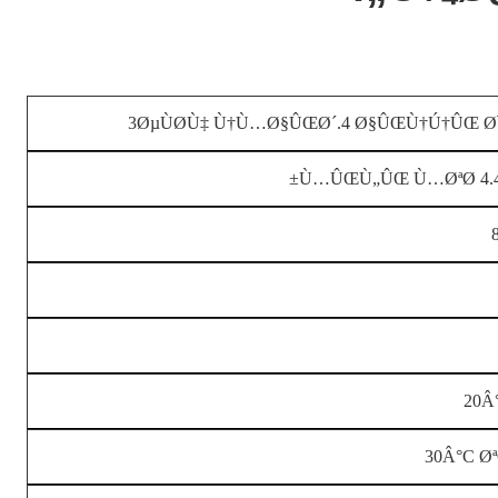
3ØµÙØ­Ù‡ Ù†Ù…Ø§ÛŒØ´.4 Ø§ÛŒÙ†Ú†ÛŒ 