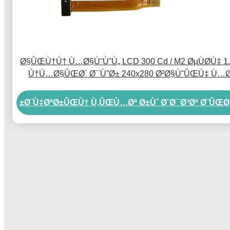
1.28 Ø§ÛŒÙ†Ú† Ù…Ø§Ú˜ÙˆÙ„ LCD 300 Cd / M2 ØµÙØ­Ù‡
Ù†Ù…Ø§ÛŒØ´ Ø¯ÙˆØ± 240x280 Ø²Ø§ÙˆÛŒÙ‡ Ù…
´Ø§Ù‡Ø¯Ù‡ Ú©Ø§Ù…Ù„
Ø¨Ù‡ØªØ±ÛŒÙ† Ù‚ÛŒÙ…Øª Ø±Ùˆ Ø¨Ø¯Ø³Øª Ø¨ÛŒØ