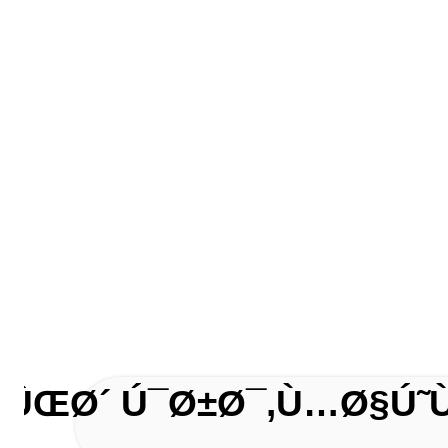
Ø§ÛŒØ´ Ú¯Ø±Ø¯,Ù…Ø§Ú˜