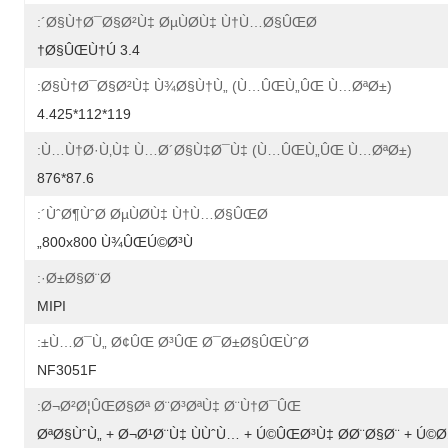
Ø§Ù†Ø¯Ø§Ø²Ù‡ ØµÙØ­Ù‡ Ù†Ù…Ø§ÛŒØ´:
3.4 Ø§ÛŒÙ†Ú†
Ø§Ù†Ø¯Ø§Ø²Ù‡ Ù¾Ø§Ù†Ù„ (Ù…ÛŒÙ„ÛŒ Ù…ØªØ±):
119*112*4.425
Ù…Ù†Ø·Ù‚Ù‡ Ù…Ø´Ø§Ù‡Ø¯Ù‡ (Ù…ÛŒÙ„ÛŒ Ù…ØªØ±):
87.6*876
ÙˆØ¶ÙˆØ­ ØµÙØ­Ù‡ Ù†Ù…Ø§ÛŒØ´:
800x800 Ù¾ÛŒÚ©Ø³Ù„
Ø±Ø§Ø¨Ø·:
MIPI
Ù…Ø¯Ù„ Ø¢ÛŒ Ø³ÛŒ Ø¯Ø±Ø§ÛŒÙˆØ±:
NF3051F
Ø¬Ø²Ø¦ÛŒØ§Øª Ø¨Ø³ØªÙ‡ Ø¨Ù†Ø¯ÛŒ:
ØªØ§ÙˆÙ„ + Ø¬Ø¹Ø¨Ù‡ ÙÙˆÙ… + Ú©ÛŒØ³Ù‡ Ø­Ø¨Ø§Ø¨ + 