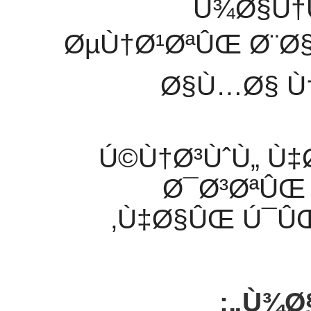
Ù¾Ø§Ù†
ØµÙ†Ø¹ØªÛŒ Ø¨Ø
Ø§Ù…Ø§ Ù
Ú©Ù†Ø³ÙˆÙ„ 
Ø¯Ø³ØªÛŒ
Ù‡Ø§ÛŒ Ú¯Û
Ù¾Ø§