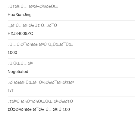
Ù†Ø§Ù… ØªØ¬Ø§Ø±ÛŒ:
HuaXianJing
Ø´Ù…Ø§Ø±Ù‡ Ù…Ø¯Ù„:
HXJ34009ZC
Ù…Ù‚Ø¯Ø§Ø± ØªÙˆÙ„ÛŒØ¯ÛŒ:
1000
Ù‚ÛŒÙ…Øª:
Negotiated
Ø´Ø±Ø§ÛŒØ· Ù¾Ø±Ø¯Ø§Ø®Øª:
T/T
ØªÙˆØ§Ù†Ø§ÛŒÛŒ Ø¹Ø±Ø¶Ù‡:
100 Ù‡Ø²Ø§Ø± Ø¯Ø± Ù…Ø§Ù‡