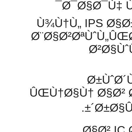
Ø¯Ø§Ø¯Ù‡ 
Ù¾Ù†Ù„ IPS Ø§
Ø¨Ø§Ø²ØªÙˆÙ„ÛŒ
Ø²Ø§Ù
550 Ø±
ÛŒÙ†Ø§Ù† Ø§Ø² 
´Ø±Ø§Û
Ø§Ø² IC