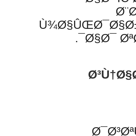
Ø¨
Ù¾Ø§ÛŒØ¯Ø§Ø± 
Ø§Ø¯ Øª
Ø³Ù†Ø§
Ø¯Ø³Ø