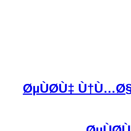
ØµÙØ­Ù‡ Ù†Ù…
ØµÙØ