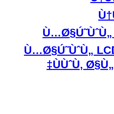
Ù†
Ù…Ø§Ú˜ÙˆÙ
Ù…Ø§Ú˜ÙˆÙ„ LC
ÙÙˆÙ‚ Ø§