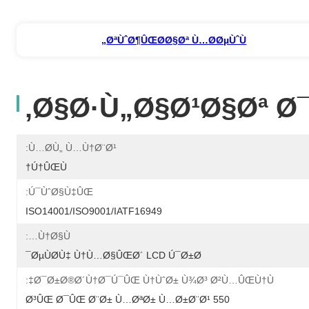
ØªÙˆØ¶ÛŒØ­Ø§Øª Ù…Ø­ØµÙˆÙ„
Ø§Ø·Ù„Ø§Ø¹Ø§Øª Ø
Ù…Ø­Ù„ Ù…Ù†Ø¨Ø¹:
Ú†ÛŒÙ†
Ú¯ÙˆØ§Ù‡ÛŒ:
ISO14001/ISO9001/IATF16949
Ù†Ø§Ù…:
ØµÙØ­Ù‡ Ù†Ù…Ø§ÛŒØ´ LCD Ú¯Ø±Ø¯
Ø¯Ø±Ø®Ø´Ù†Ø¯Ú¯ÛŒ Ù†ÙˆØ± Ù¾Ø³ Ø²Ù…ÛŒÙ†Ù‡:
550 Ø³ÛŒ Ø¯ÛŒ Ø¨Ø± Ù…ØªØ± Ù…Ø±Ø¨Ø¹