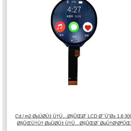
300 Cd / m2 ØµÙØ­Ù‡ Ù†Ù…Ø§ÛŒØ´ LCD Ø¯ÙˆØ± 1.6
Ø§ÛŒÙ†Ú† ØµÙØ­Ù‡ Ù†Ù…Ø§ÛŒØ´ ØµÙ†Ø¹ØªÛ
400x400 Ø±Ø²ÙˆÙ„ÙˆØ´Ù†