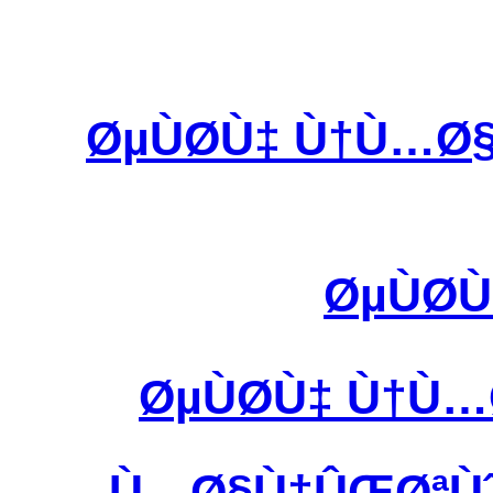
ØµÙØ­Ù‡ Ù†Ù…
ØµÙØ
ØµÙØ­Ù‡ Ù†
Ù…Ø§Ù†ÛŒØªÙˆØ