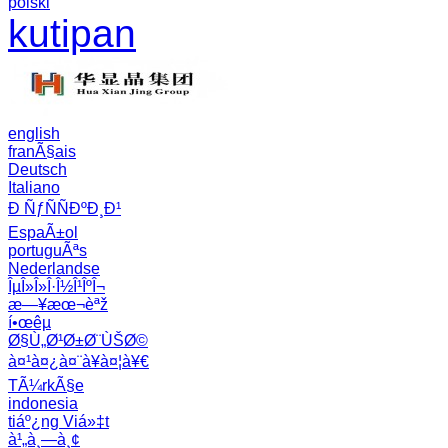
polski
kutipan
english
franÃ§ais
Deutsch
Italiano
Ð ÑƒÑÑÐºÐ¸Ð¹
EspaÃ±ol
portuguÃªs
Nederlandse
ÎµÎ»Î»Î·Î½Î¹ÎºÎ¬
æ—¥æœ¬èªž
í•œêµ­
Ø§Ù„Ø¹Ø±Ø¨ÙŠØ©
à¤¹à¤¿à¤¨à¥à¤¦à¥€
TÃ¼rkÃ§e
indonesia
tiáº¿ng Viá»‡t
à¹„à¸—à¸¢