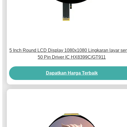
5 Inch Round LCD Display 1080x1080 Lingkaran layar se
50 Pin Driver IC HX8399C/GT911
Dapatkan Harga Terbaik