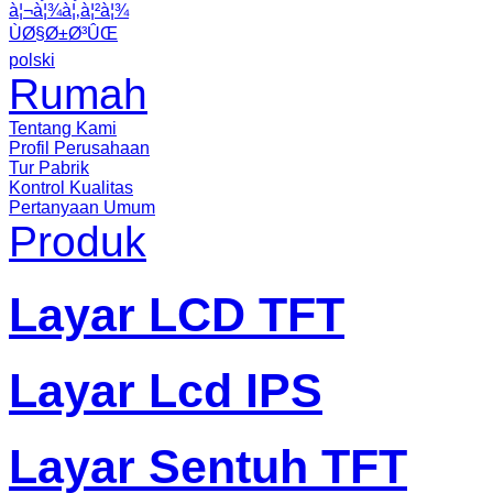
à¦¬à¦¾à¦‚à¦²à¦¾
ÙØ§Ø±Ø³ÛŒ
polski
Rumah
Tentang Kami
Profil Perusahaan
Tur Pabrik
Kontrol Kualitas
Pertanyaan Umum
Produk
Layar LCD TFT
Layar Lcd IPS
Layar Sentuh TFT