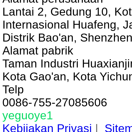
Lantai 2, Gedung 10, Ko
Internasional Huafeng, J
Distrik Bao'an, Shenzhe
Alamat pabrik
Taman Industri Huaxianji
Kota Gao'an, Kota Yichun
Telp
0086-755-27085606
yeguoye1
Kebijakan Privasi
|
Site