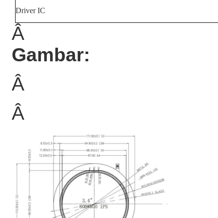
Driver IC
Â
Gambar:
Â
Â