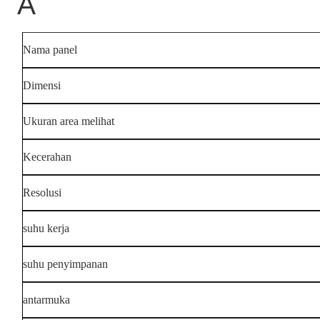
Â
Nama panel
Dimensi
Ukuran area melihat
Kecerahan
Resolusi
suhu kerja
suhu penyimpanan
antarmuka