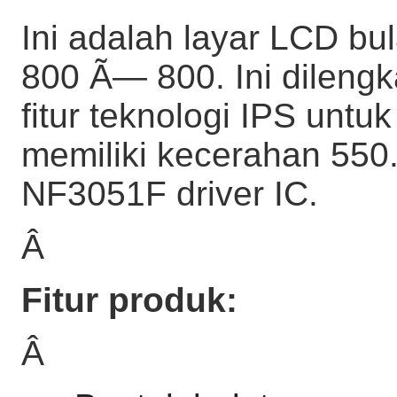
Ini adalah layar LCD bul
800 Ã— 800. Ini dileng
fitur teknologi IPS unt
memiliki kecerahan 550
NF3051F driver IC.
Â
Fitur produk:
Â