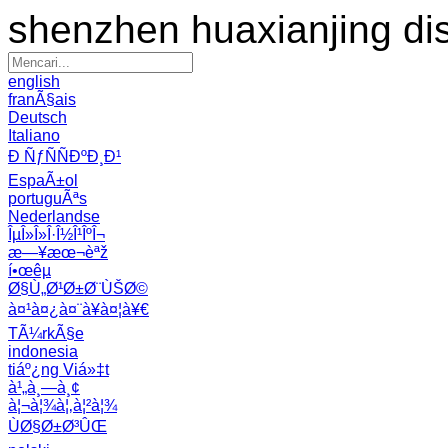
shenzhen huaxianjing di
english
franÃ§ais
Deutsch
Italiano
Ð ÑƒÑÑÐºÐ¸Ð¹
EspaÃ±ol
portuguÃªs
Nederlandse
ÎµÎ»Î»Î·Î½Î¹ÎºÎ¬
æ—¥æœ¬èªž
í•œêµ­
Ø§Ù„Ø¹Ø±Ø¨ÙŠØ©
à¤¹à¤¿à¤¨à¥à¤¦à¥€
TÃ¼rkÃ§e
indonesia
tiáº¿ng Viá»‡t
à¹„à¸—à¸¢
à¦¬à¦¾à¦‚à¦²à¦¾
ÙØ§Ø±Ø³ÛŒ