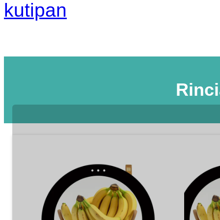
kutipan
Rinc