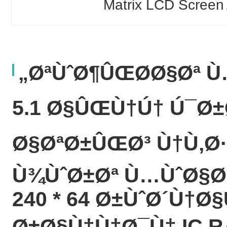
Matrix LCD Screen
,
ØªÙˆØ¶ÛŒØ­Ø§Øª Ù…
5.1 Ø§ÛŒÙ†Ú† Ú¯Ø
Ø§ØªØ±ÛŒØ³ Ù†Ù‚Ø·Ù
Ù¾ÙˆØ±Øª Ù…ÙˆØ§Ø²
240 * 64 Ø±ÙˆØ´Ù†
Ø±Ø§Ù†Ù†Ø¯Ù‡ IC RA