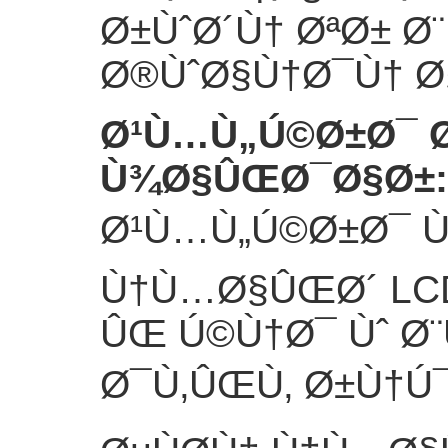
Ø±ÙˆØ´Ù† ØªØ± Ø¨
Ø®ÙˆØ§Ù†Ø¯Ù† Ø
Ø¹Ù…Ù„Ú©Ø±Ø¯ 
Ù¾Ø§ÛŒØ¯Ø§Ø±
:
Ø¹Ù…Ù„Ú©Ø±Ø¯ Ù
Ù†Ù…Ø§ÛŒØ´ LC
ÛŒ Ú©Ù†Ø¯ Ùˆ Ø
Ø¯Ù‚ÛŒÙ‚ Ø±Ù†Ú¯