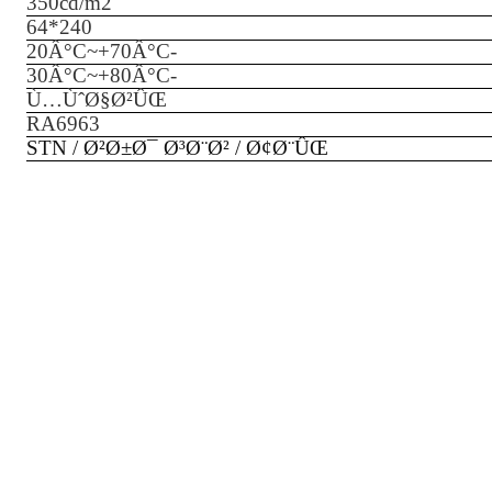
35
0cd/m2
64
*
240
20
Â°C~+
70
Â°C
-
3
0Â°C~+
80
Â°C
-
Ù…ÙˆØ§Ø²ÛŒ
RA6963
STN / Ø²Ø±Ø¯ Ø³Ø¨Ø² / Ø¢Ø¨ÛŒ