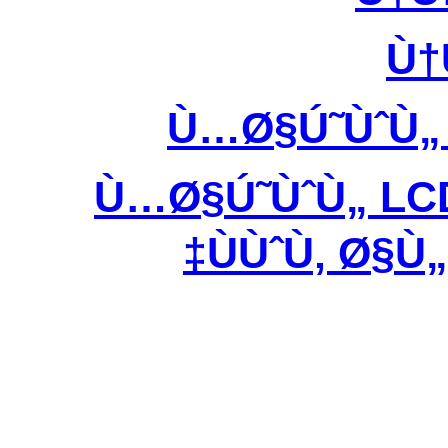
Ù†
Ù…Ø§Ú˜ÙˆÙ„
Ù…Ø§Ú˜ÙˆÙ„ LC
ÙÙˆÙ‚ Ø§Ù