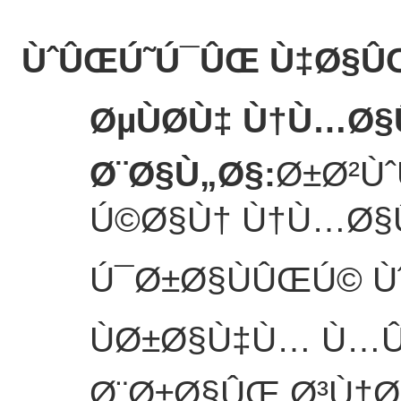
ÙˆÛŒÚ˜Ú¯ÛŒ Ù‡Ø§ÛŒ
ØµÙØ­Ù‡ Ù†Ù…Ø§
Ø¨Ø§Ù„Ø§
:
Ø±Ø²Ùˆ
Ú©Ø§Ù† Ù†Ù…Ø§
Ú¯Ø±Ø§ÙÛŒÚ© Ù
ÙØ±Ø§Ù‡Ù… Ù…
Ø¨Ø±Ø§ÛŒ Ø³Ù†