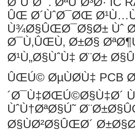
Ø´ÙˆØ¯. ØªÙˆØ³Ø· IC
ÛŒ Ø´ÙˆØ¯ØŒ Ø¹Ù…
Ù¾Ø§ÛŒØ¯Ø§Ø± Ùˆ Ø
Ø¯Ù‚ÛŒÙ‚ Ø±Ø§ Øª
Ø¹Ù„Ø§ÙˆÙ‡ Ø¨Ø± Ø§Û
ÛŒÚ© ØµÙØ­Ù‡ PCB 
´Ø¯Ù‡ØŒÚ©Ø§Ù‡Ø´ Ù
ÙˆÙ†ØªØ§Ú˜ Ø¨Ø±Ø§Û
Ø§ÙØ²Ø§ÛŒØ´ Ø±Ø§Ø