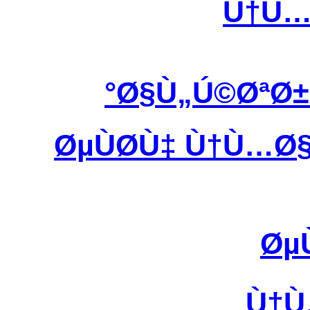
Ù†Ù…
Ø§Ù„Ú©ØªØ±
ØµÙØ­Ù‡ Ù†Ù…Ø
Øµ
Ù†Ù