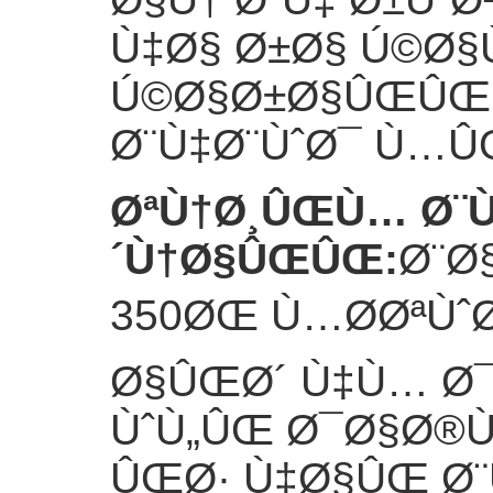
Ù‡Ø§ Ø±Ø§ Ú©Ø§
Ú©Ø§Ø±Ø§ÛŒÛŒ
Ø¨Ù‡Ø¨ÙˆØ¯ Ù…Û
ØªÙ†Ø¸ÛŒÙ… Ø¨Ù
´Ù†Ø§ÛŒÛŒ
:
Ø¨Ø
350ØŒ Ù…Ø­ØªÙˆ
Ø§ÛŒØ´ Ù‡Ù… Ø¯
ÙˆÙ„ÛŒ Ø¯Ø§Ø®Ù
ÛŒØ· Ù‡Ø§ÛŒ Ø