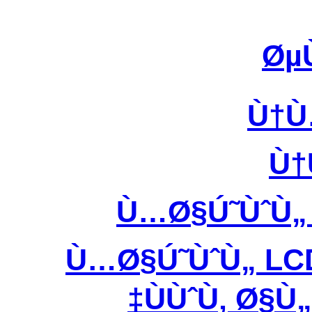
Øµ
Ù†Ù
Ù†
Ù…Ø§Ú˜ÙˆÙ„
Ù…Ø§Ú˜ÙˆÙ„ LC
ÙÙˆÙ‚ Ø§Ù