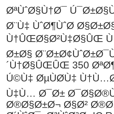
ØªÙˆØ§Ù†Ø¯ Ú¯Ø±Ø§Ù
Ø¨Ù‡ ÙˆØ¶ÙˆØ­ Ø§Ø±Ø
Ù†ÛŒØ§Ø²Ù‡Ø§ÛŒ Ù
Ø±Ø§ Ø¨Ø±Ø¢ÙˆØ±Ø¯
´Ù†Ø§ÛŒÛŒ 350 Øª
Ú©Ù‡ ØµÙØ­Ù‡ Ù†Ù…
Ù‡Ù… Ø¯Ø± Ø¯Ø§Ø®Ù
Ø®Ø§Ø±Ø¬ Ø§Ø² Ø®