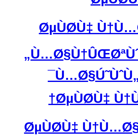
ØµÙØ­Ù‡ Ù†Ù
Ù…Ø§Ù†ÛŒØªÙˆØ
Ù…Ø§Ú˜ÙˆÙ„
ØµÙØ­Ù‡ Ù
ØµÙØ­Ù‡ Ù†Ù…Ø