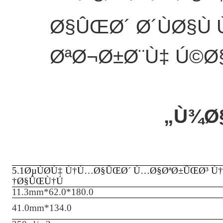
Ø§ÛŒØ´ Ø´ÙØ§Ù 
ØªØ¬Ø±Ø¨Ù‡ Ú©Ø
Ù¾Ø§
5.
1
ØµÙØ­Ù‡ Ù†Ù…Ø§ÛŒØ´ Ù…Ø§ØªØ±ÛŒØ³ Ù†
Ø§ÛŒÙ†Ú†
180.0*62.0*11.3mm
134.0*41.0mm