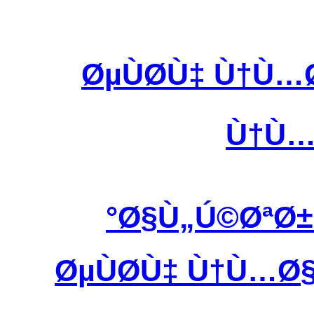
ØµÙØ­Ù‡ Ù†Ù
Ù†Ù…
Ø§Ù„Ú©ØªØ±
ØµÙØ­Ù‡ Ù†Ù…Ø