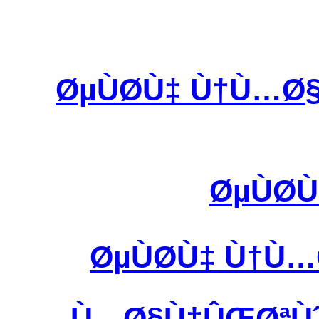
ØµÙØ­Ù‡ Ù†Ù…Ø
ØµÙØ­
ØµÙØ­Ù‡ Ù†Ù
Ù…Ø§Ù†ÛŒØªÙˆØ