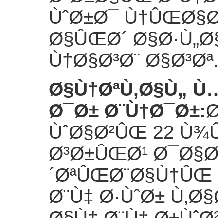
ÙˆØ±Ø¯ Ù†ÛŒØ§Ø
Ø§ÛŒØ´ Ø§Ø·Ù„Ø
Ù†Ø§Ø³Ø¨ Ø§Ø³Øª
Ø§Ù†ØªÙ‚Ø§Ù„ Ù
Ø¯Ø± Ø¨Ù†Ø¯Ø±
:
Ø
ÙˆØ§Ø²ÛŒ 22 Ù¾
Ø³Ø±ÛŒØ¹ Ø¯Ø§
´ØªÛŒØ¨Ø§Ù†ÛŒ
Ø¨Ù‡ Ø·ÙˆØ± Ù‚Ø
Ø§Ù† Ø¨Ù‡ Ø±Ùˆ