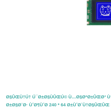
5.1 Ø§ÛŒÙ†Ú† Ú¯Ø±Ø§ÙÛŒÚ© Ù…Ø§ØªØ±ÛŒØ³ Ù
Ø±Ø§Ø¨Ø· ÙˆØ¶ÙˆØ­ 240 * 64 Ø±ÙˆØ´Ù†Ø§ÛŒÛŒ 