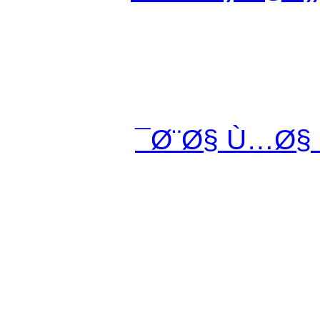
Ø¨Ø§ Ù…Ø§