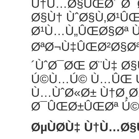
Ù†Ù…Ø§ÛŒØ´ Ø¯
Ø§Ù† ÙˆØ§Ù‚Ø¹Û
Ø¹Ù…Ù„ÛŒØ§Øª Ù
ØªØ¬Ù‡ÛŒØ²Ø§Øª
´ÙˆØ¯ØŒ Ø¨Ù‡ Ø
Ú©Ù…Ú© Ù…ÛŒ Ú©
Ù…ÙˆØ«Ø± Ù†Ø¸Ø
Ø¯ÛŒØ±ÛŒØª Ú©
ØµÙØ­Ù‡ Ù†Ù…Ø