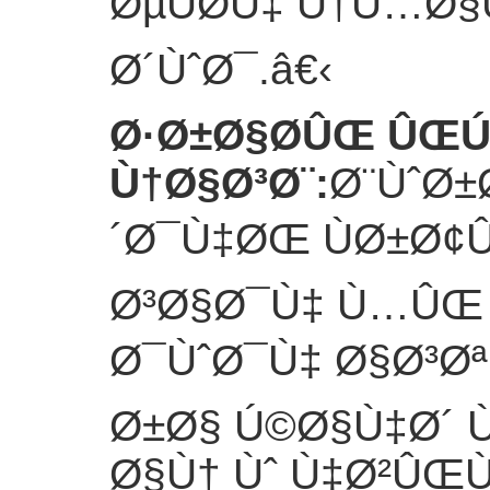
ØµÙØ­Ù‡ Ù†Ù…
Ø´ÙˆØ¯.
â€‹
Ø·Ø±Ø§Ø­ÛŒ ÛŒ
Ù†Ø§Ø³Ø¨
:
Ø¨ÙˆØ±
´Ø¯Ù‡ØŒ ÙØ±Ø¢
Ø³Ø§Ø¯Ù‡ Ù…ÛŒ
Ø¯ÙˆØ¯Ù‡ Ø§Ø³Ø
Ø±Ø§ Ú©Ø§Ù‡Ø´ 
Ø§Ù† Ùˆ Ù‡Ø²ÛŒ