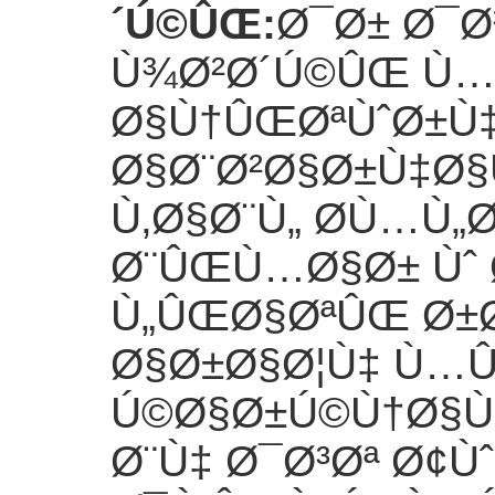
´Ú©ÛŒ
:
Ø¯Ø± Ø¯Ø
Ù¾Ø²Ø´Ú©ÛŒ Ù…
Ø§Ù†ÛŒØªÙˆØ±Ù‡
Ø§Ø¨Ø²Ø§Ø±Ù‡Ø
Ù‚Ø§Ø¨Ù„ Ø­Ù…Ù
Ø¨ÛŒÙ…Ø§Ø± Ùˆ 
Ù„ÛŒØ§ØªÛŒ Ø±Ø
Ø§Ø±Ø§Ø¦Ù‡ Ù…Û
Ú©Ø§Ø±Ú©Ù†Ø§Ù
Ø¨Ù‡ Ø¯Ø³Øª Ø¢Ù