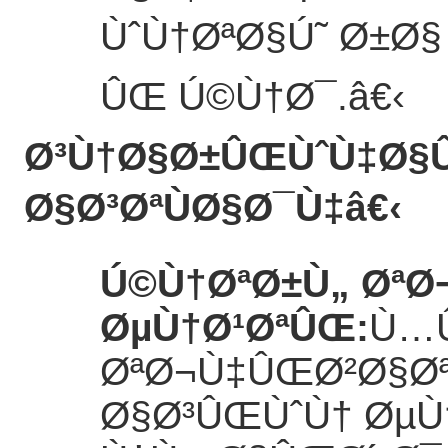
ÙˆÙ†ØªØ§Ú˜ Ø±Ø
ÛŒ Ú©Ù†Ø¯.
â€‹
Ø³Ù†Ø§Ø±ÛŒÙˆÙ‡Ø§Û
Ø§Ø³ØªÙØ§Ø¯Ù‡
â€‹
Ú©Ù†ØªØ±Ù„ ØªØ
ØµÙ†Ø¹ØªÛŒ
:
Ù…Û
ØªØ¬Ù‡ÛŒØ²Ø§Øª
Ø§Ø³ÛŒÙˆÙ† ØµÙ