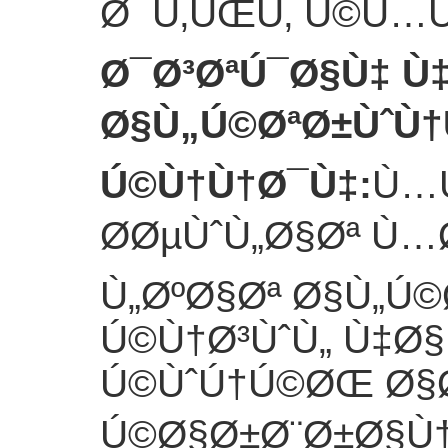
Ø¯Ù‚ÛŒÙ‚ Ú©Ù…
Ø¯Ø³ØªÚ¯Ø§Ù‡ Ù
Ø§Ù„Ú©ØªØ±ÙˆÙ
Ú©Ù†Ù†Ø¯Ù‡
:
Ù…Ù
Ø­ØµÙˆÙ„Ø§Øª Ù…
Ù„ØºØ§Øª Ø§Ù„Ú
Ú©Ù†Ø³ÙˆÙ„ Ù‡Ø
Ú©ÙˆÚ†Ú©ØŒ Ø§
Ú©Ø§Ø±Ø¨Ø±Ø§Ù† 