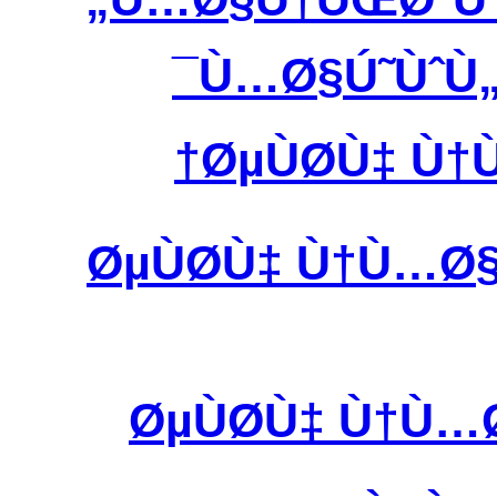
Ù…Ø§Ú˜ÙˆÙ„
ØµÙØ­Ù‡ Ù
ØµÙØ­Ù‡ Ù†Ù…Ø
ØµÙØ­Ù‡ Ù†Ù