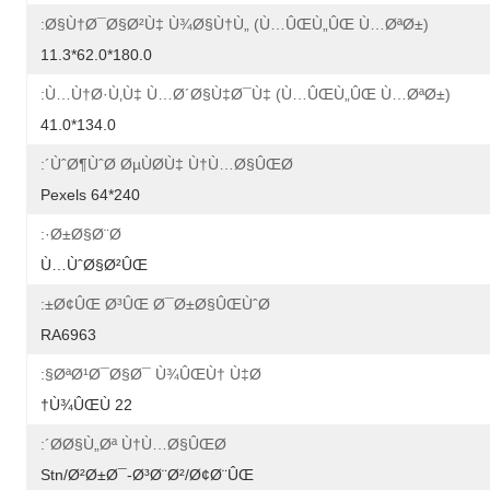
Ø§Ù†Ø¯Ø§Ø²Ù‡ Ù¾Ø§Ù†Ù„ (Ù…ÛŒÙ„ÛŒ Ù…ØªØ±):
180.0*62.0*11.3
Ù…Ù†Ø·Ù‚Ù‡ Ù…Ø´Ø§Ù‡Ø¯Ù‡ (Ù…ÛŒÙ„ÛŒ Ù…ØªØ±):
134.0*41.0
ÙˆØ¶ÙˆØ­ ØµÙØ­Ù‡ Ù†Ù…Ø§ÛŒØ´:
240*64 Pexels
Ø±Ø§Ø¨Ø·:
Ù…ÙˆØ§Ø²ÛŒ
Ø¢ÛŒ Ø³ÛŒ Ø¯Ø±Ø§ÛŒÙˆØ±:
RA6963
ØªØ¹Ø¯Ø§Ø¯ Ù¾ÛŒÙ† Ù‡Ø§:
22 Ù¾ÛŒÙ†
Ø­Ø§Ù„Øª Ù†Ù…Ø§ÛŒØ´:
Stn/Ø²Ø±Ø¯-Ø³Ø¨Ø²/Ø¢Ø¨ÛŒ