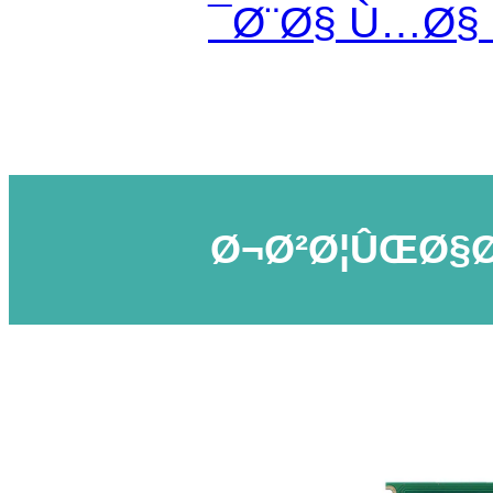
Ø¨Ø§ Ù…Ø§
Ø¬Ø²Ø¦ÛŒØ§Ø