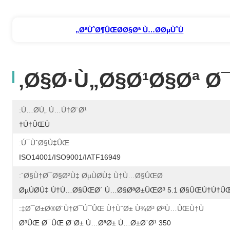
ØªÙˆØ¶ÛŒØ­Ø§Øª Ù…Ø­ØµÙˆÙ„
Ø§Ø·Ù„Ø§Ø¹Ø§Øª Ø
Ù…Ø­Ù„ Ù…Ù†Ø¨Ø¹:
Ú†ÛŒÙ†
Ú¯ÙˆØ§Ù‡ÛŒ:
ISO14001/ISO9001/IATF16949
Ø§Ù†Ø¯Ø§Ø²Ù‡ ØµÙØ­Ù‡ Ù†Ù…Ø§ÛŒØ´:
ØµÙØ­Ù‡ Ù†Ù…Ø§ÛŒØ´ Ù…Ø§ØªØ±ÛŒØ³ 5.1 Ø§ÛŒÙ†Ú†Û
Ø¯Ø±Ø®Ø´Ù†Ø¯Ú¯ÛŒ Ù†ÙˆØ± Ù¾Ø³ Ø²Ù…ÛŒÙ†Ù‡:
350 Ø³ÛŒ Ø¯ÛŒ Ø¨Ø± Ù…ØªØ± Ù…Ø±Ø¨Ø¹