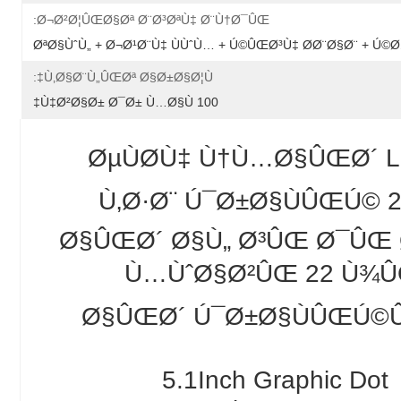
Ø¬Ø²Ø¦ÛŒØ§Øª Ø¨Ø³ØªÙ‡ Ø¨Ù†Ø¯ÛŒ:
ØªØ§ÙˆÙ„ + Ø¬Ø¹Ø¨Ù‡ ÙÙˆÙ… + Ú©ÛŒØ³Ù‡ Ø­Ø¨Ø§Ø¨ + Ú
Ù‚Ø§Ø¨Ù„ÛŒØª Ø§Ø±Ø§Ø¦Ù‡:
100 Ù‡Ø²Ø§Ø± Ø¯Ø± Ù…Ø§Ù‡
ØµÙØ­Ù‡ Ù†Ù…Ø§ÛŒØ´ 
Ù‚Ø·Ø¨ Ú¯Ø±Ø§ÙÛŒÚ© 2
Ø§ÛŒØ´ Ø§Ù„ Ø³ÛŒ Ø¯ÛŒ 
Ù…ÙˆØ§Ø²ÛŒ 22 Ù¾ÛŒ
Ø§ÛŒØ´ Ú¯Ø±Ø§ÙÛŒÚ©
5.1Inch Graphic Dot 