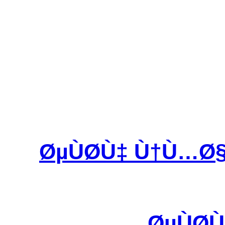
ØµÙØ­Ù‡ Ù†Ù…Ø
ØµÙØ­