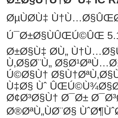
ØµÙØ­Ù‡ Ù†Ù…Ø§ÛŒ
Ú¯Ø±Ø§ÙÛŒÚ©ÛŒ 5
Ø±Ø§Ù‡ Ø­Ù„ Ù†Ù…Ø
Ù‚Ø§Ø¨Ù„ Ø§Ø¹ØªÙ…Ø
Ú©Ø§Ù† Ø§Ù†ØªÙ‚Ø§
Ù‡Ø§ Ùˆ ÛŒÚ©Ù¾Ø§Ø
Ø¢Ø³Ø§Ù† Ø¯Ø± Ø¯Ø
Ø®ØªÙ„ÙØ¨Ø§ ÙˆØ¶Ù