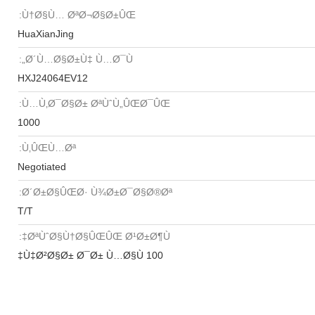
Ù†Ø§Ù… ØªØ¬Ø§Ø±ÛŒ:
HuaXianJing
Ø´Ù…Ø§Ø±Ù‡ Ù…Ø¯Ù„:
HXJ24064EV12
Ù…Ù‚Ø¯Ø§Ø± ØªÙˆÙ„ÛŒØ¯ÛŒ:
1000
Ù‚ÛŒÙ…Øª:
Negotiated
Ø´Ø±Ø§ÛŒØ· Ù¾Ø±Ø¯Ø§Ø®Øª:
T/T
ØªÙˆØ§Ù†Ø§ÛŒÛŒ Ø¹Ø±Ø¶Ù‡:
100 Ù‡Ø²Ø§Ø± Ø¯Ø± Ù…Ø§Ù‡