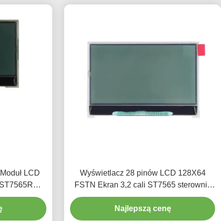
 Moduł LCD
Wyświetlacz 28 pinów LCD 128X64
 ST7565R
FSTN Ekran 3,2 cali ST7565 sterownik
IC
ę
Najlepszą cenę