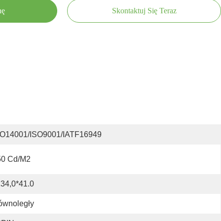
nę
Skontaktuj Się Teraz
SO14001/ISO9001/IATF16949
50 Cd/m2
34,0*41.0
ównoległy