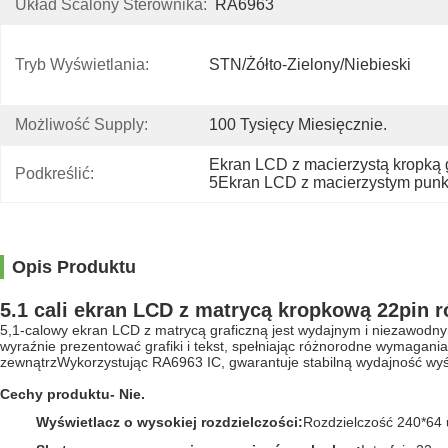
Układ Scalony Sterownika:
RA6963
Tryb Wyświetlania:
STN/żółto-Zielony/niebieski
Możliwość Supply:
100 Tysięcy Miesięcznie.
Ekran LCD z macierzystą kropką 
Podkreślić:
5Ekran LCD z macierzystym punkt
Opis Produktu
5.1 cali ekran LCD z matrycą kropkową 22pin r
5,1-calowy ekran LCD z matrycą graficzną jest wydajnym i niezawodny
wyraźnie prezentować grafiki i tekst, spełniając różnorodne wymagan
zewnątrzWykorzystując RA6963 IC, gwarantuje stabilną wydajność wyś
Cechy produktu
- Nie.
Wyświetlacz o wysokiej rozdzielczości
:
Rozdzielczość 240*64 u