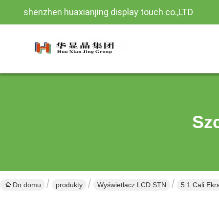
shenzhen huaxianjing display touch co.,LTD
Sz
Do domu
produkty
Wyświetlacz LCD STN
5.1 Cali Ek