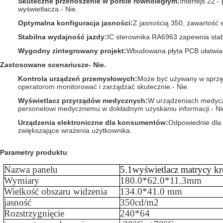
Skuteczne przenoszenie w porcie równoległym
:
Interfejs 22 
wyświetlacza.
- Nie.
Optymalna konfiguracja jasności
:
Z jasnością 350, zawartość 
Stabilna wydajność jazdy
:
IC sterownika RA6963 zapewnia stabi
Wygodny zintegrowany projekt
:
Wbudowana płyta PCB ułatwia i
Zastosowane scenariusze
- Nie.
Kontrola urządzeń przemysłowych
:
Może być używany w sprzęc
operatorom monitorować i zarządzać skutecznie.
- Nie.
Wyświetlacz przyrządów medycznych
:
W urządzeniach medyczn
personelowi medycznemu w dokładnym uzyskaniu informacji.
- Ni
Urządzenia elektroniczne dla konsumentów
:
Odpowiednie dla 
zwiększające wrażenia użytkownika.
Parametry produktu
Nazwa panelu
5.
1
wyświetlacz matrycy k
Wymiary
180.0*62.0*11.3mm
Wielkość obszaru widzenia
134.0*41.0 mm
jasność
35
0cd/m2
Rozstrzygnięcie
240
*
64