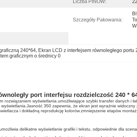
Liczba PINÓW:
2
Bl
Szczegóły Pakowania:
To
W
graficzną 240*64
, 
Ekran LCD z interfejsem równoległego portu 
em graficznym o średnicy 0
ównoległy port interfejsu rozdzielczość 240 * 
m rozwiązaniem wyświetlania.umożliwiające szybki transfer danych i ł
ia wyświetlania.Jasność 350 zapewnia, że ekran jest wyraźnie widoczn
wietlacza i dokładną reprodukcję kolorów.zmniejszenie etapów montaż
możliwia delikatne wyświetlanie grafiki i tekstu, odpowiednie dla scen