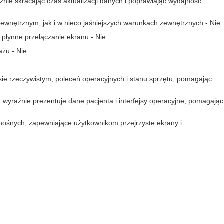
znie skracając czas aktualizacji danych i poprawiając wydajność
ewnętrznym, jak i w nieco jaśniejszych warunkach zewnętrznych.
- Nie.
 płynne przełączanie ekranu.
- Nie.
ażu.
- Nie.
ie rzeczywistym, poleceń operacyjnych i stanu sprzętu, pomagając
wyraźnie prezentuje dane pacjenta i interfejsy operacyjne, pomagając
zenośnych, zapewniające użytkownikom przejrzyste ekrany i