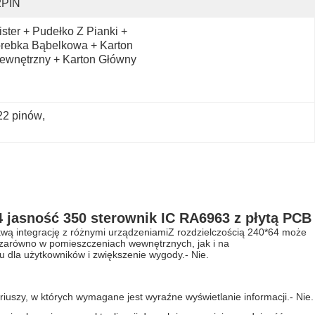
2PIN
ister + Pudełko Z Pianki + 
rebka Bąbelkowa + Karton 
ewnętrzny + Karton Główny
22 pinów
, 
64 jasność 350 sterownik IC RA6963 z płytą PCB
atwą integrację z różnymi urządzeniamiZ rozdzielczością 240*64 może
y zarówno w pomieszczeniach wewnętrznych, jak i na
u dla użytkowników i zwiększenie wygody.
- Nie.
ariuszy, w których wymagane jest wyraźne wyświetlanie informacji.
- Nie.