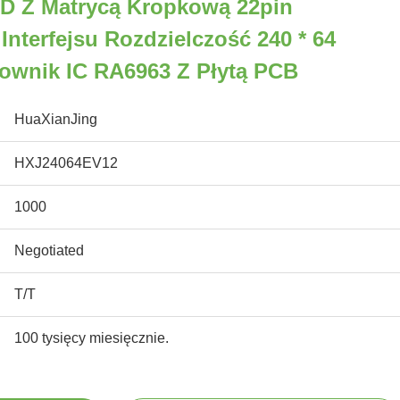
CD Z Matrycą Kropkową 22pin
Interfejsu Rozdzielczość 240 * 64
rownik IC RA6963 Z Płytą PCB
HuaXianJing
HXJ24064EV12
1000
Negotiated
T/T
100 tysięcy miesięcznie.