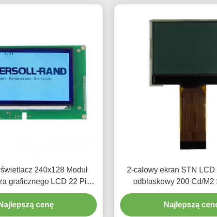
wyświetlacz 240x128 Moduł
2-calowy ekran STN LCD
za graficznego LCD 22 Pin
odblaskowy 200 Cd/M2
river IC RA8835
sterownik IC
Najlepszą cenę
Najlepszą cen