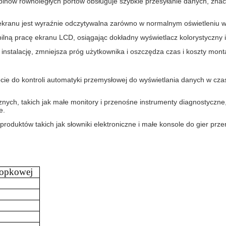
- pinów równoległych portów obsługuje szybkie przesyłanie danych, znac
ekranu jest wyraźnie odczytywalna zarówno w normalnym oświetleniu w
lną pracę ekranu LCD, osiągając dokładny wyświetlacz kolorystyczny i
nstalację, zmniejsza próg użytkownika i oszczędza czas i koszty mont
ie do kontroli automatyki przemysłowej do wyświetlania danych w czas
ych, takich jak małe monitory i przenośne instrumenty diagnostyczne, 
e.
produktów takich jak słowniki elektroniczne i małe konsole do gier pr
ropkowej