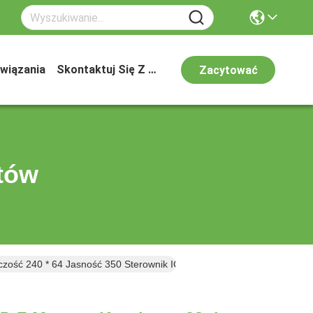
wiązania
Skontaktuj Się Z Nami
Zacytować
tów
lczość 240 * 64 Jasność 350 Sterownik IC RA6963 Z Płytą PCB