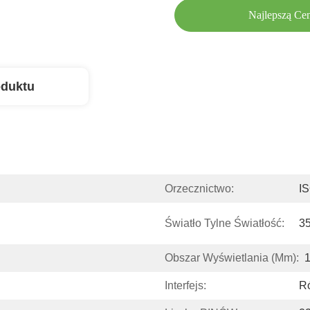
Najlepszą Ce
oduktu
Orzecznictwo:
I
Światło Tylne Światłość:
3
Obszar Wyświetlania (mm):
1
Interfejs:
R