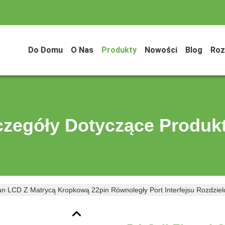
Do Domu
O Nas
Produkty
Nowości
Blog
Roz
czegóły Dotyczące Produk
ran LCD Z Matrycą Kropkową 22pin Równoległy Port Interfejsu Rozdzie