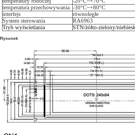
temperatury roboczej
-
20
°C~+
70
°C
temperatura przechowywania
-
3
0°C~+
80
°C
interfejs
równoległe
System sterowania
RA6963
Tryb wyświetlania
STN/żółto-zielony/niebies
Rysunek