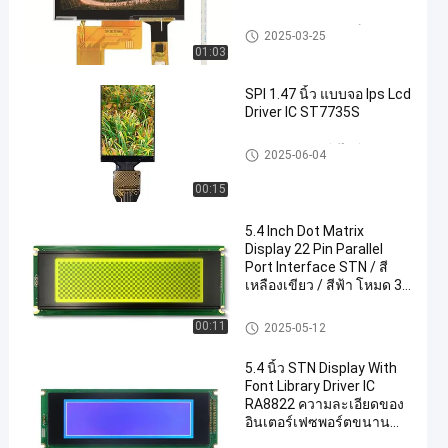
หน้าจอแสดงผลรถยนต์
2025-03-25
01:03
SPI 1.47 นิ้ว แบบจอ Ips Lcd
Driver IC ST7735S
จอแสดงผลแอลซีดีไอพีเอส
2025-06-04
00:15
5.4 Inch Dot Matrix
Display 22 Pin Parallel
Port Interface STN / สี
เหลืองเขียว / สีฟ้า โหมด 3
โหมดการแสดง ไดรเวอร์ IC
LC7981 ความละเอียด: 240
จอ LCD STN
00:11
2025-05-12
* 64 ความสว่าง 350 ด้วย
บอร์ด PCB
5.4 นิ้ว STN Display With
Font Library Driver IC
RA8822 ความละเอียดของ
อินเตอร์เฟซพอร์ตขนาน
36pin คือ 240 * 64 ความ