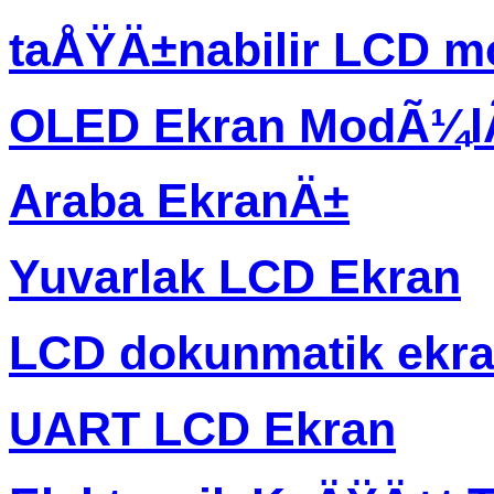
taÅŸÄ±nabilir LCD m
OLED Ekran ModÃ¼
Araba EkranÄ±
Yuvarlak LCD Ekran
LCD dokunmatik ekr
UART LCD Ekran