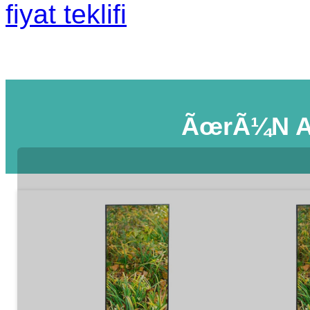
fiyat teklifi
ÃœrÃ¼n A