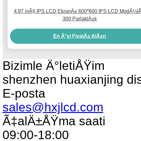
4.97 inÃ§ IPS LCD EkranÄ± 600*600 IPS LCD ModÃ¼l
300 ParlaklÄ±k
En Ä°yi FiyatÄ± AlÄ±n
Bizimle Ä°letiÅŸim
shenzhen huaxianjing di
E-posta
sales@hxjlcd.com
Ã‡alÄ±ÅŸma saati
09:00-18:00