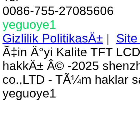
0086-755-27085606
yeguoye1
Gizlilik PolitikasÄ±
|
Site
Ã‡in Ä°yi Kalite TFT LCD
hakkÄ± Â© -2025 shenzhe
co.,LTD - TÃ¼m haklar s
yeguoye1