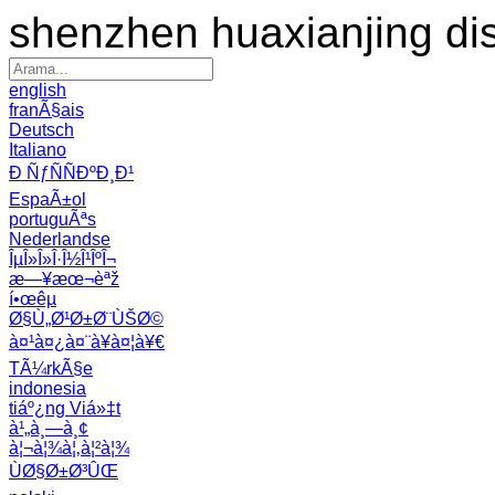
shenzhen huaxianjing di
english
franÃ§ais
Deutsch
Italiano
Ð ÑƒÑÑÐºÐ¸Ð¹
EspaÃ±ol
portuguÃªs
Nederlandse
ÎµÎ»Î»Î·Î½Î¹ÎºÎ¬
æ—¥æœ¬èªž
í•œêµ­
Ø§Ù„Ø¹Ø±Ø¨ÙŠØ©
à¤¹à¤¿à¤¨à¥à¤¦à¥€
TÃ¼rkÃ§e
indonesia
tiáº¿ng Viá»‡t
à¹„à¸—à¸¢
à¦¬à¦¾à¦‚à¦²à¦¾
ÙØ§Ø±Ø³ÛŒ