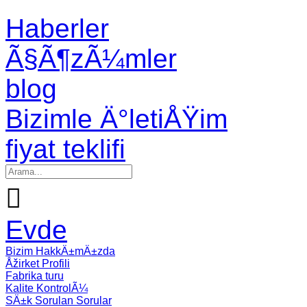
Haberler
Ã§Ã¶zÃ¼mler
blog
Bizimle Ä°letiÅŸim
fiyat teklifi

Evde
Bizim HakkÄ±mÄ±zda
Åžirket Profili
Fabrika turu
Kalite KontrolÃ¼
SÄ±k Sorulan Sorular