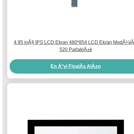
4.95 inÃ§ IPS LCD Ekran 480*854 LCD Ekran ModÃ¼l
520 ParlaklÄ±k
En Ä°yi FiyatÄ± AlÄ±n