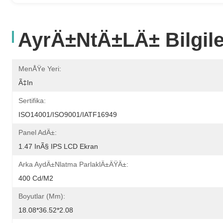
AyrÄ±ntÄ±lÄ± Bilgile
MenÅŸe Yeri:
Ã‡in
Sertifika:
ISO14001/ISO9001/IATF16949
Panel AdÄ±:
1.47 InÃ§ IPS LCD Ekran
Arka AydÄ±nlatma ParlaklÄ±ÄŸÄ±:
400 Cd/m2
Boyutlar (mm):
18.08*36.52*2.08