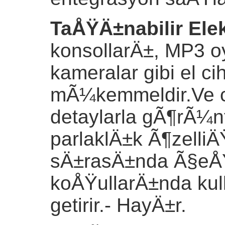
TaÅŸÄ±nabilir Elek
konsollarÄ±, MP3 oy
kameralar gibi el ci
mÃ¼kemmeldir.Ve ca
detaylarla gÃ¶rÃ¼
parlaklÄ±k Ã¶zelliÄŸ
sÄ±rasÄ±nda Ã§eÅŸ
koÅŸullarÄ±nda ku
getirir.
- HayÄ±r.