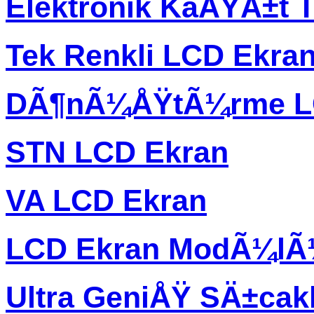
Elektronik KaÄŸÄ±t T
Tek Renkli LCD Ekra
DÃ¶nÃ¼ÅŸtÃ¼rme L
STN LCD Ekran
VA LCD Ekran
LCD Ekran ModÃ¼l
Ultra GeniÅŸ SÄ±ca