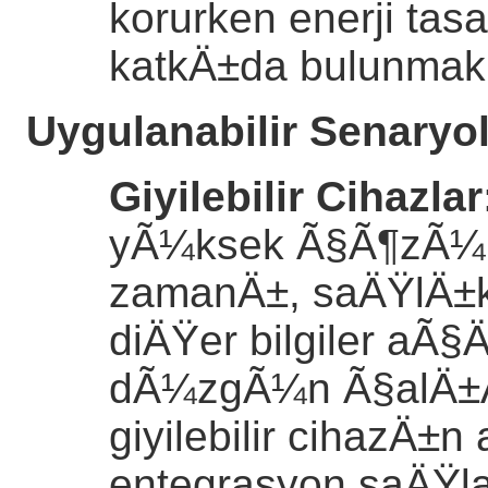
korurken enerji ta
katkÄ±da bulunmak
Uygulanabilir Senaryo
Giyilebilir Cihazlar
yÃ¼ksek Ã§Ã¶zÃ¼
zamanÄ±, saÄŸlÄ±k ve
diÄŸer bilgiler a
dÃ¼zgÃ¼n Ã§alÄ±
giyilebilir cihazÄ±n 
entegrasyon saÄŸla