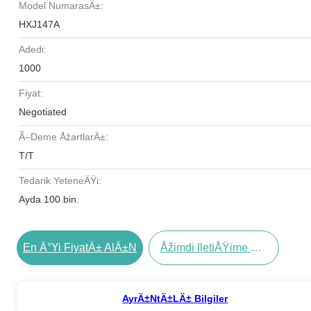
Model NumarasÄ±:
HXJ147A
Adedi:
1000
Fiyat:
Negotiated
Ã–Deme ÅžartlarÄ±:
T/T
Tedarik YeteneÄŸi:
Ayda 100 bin.
En Ä°yi FiyatÄ± AlÄ±n
Åžimdi IletiÅŸime GeÃ§in
AyrÄ±ntÄ±lÄ± Bilgiler