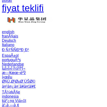
polski
fiyat teklifi
english
franÃ§ais
Deutsch
Italiano
Ð ÑƒÑÑÐºÐ¸Ð¹
EspaÃ±ol
portuguÃªs
Nederlandse
ÎµÎ»Î»Î·Î½Î¹ÎºÎ¬
æ—¥æœ¬èªž
í•œêµ­
Ø§Ù„Ø¹Ø±Ø¨ÙŠØ©
à¤¹à¤¿à¤¨à¥à¤¦à¥€
TÃ¼rkÃ§e
indonesia
tiáº¿ng Viá»‡t
à¹„à¸—à¸¢