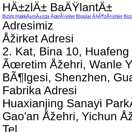
HÄ±zlÄ± BaÄŸlantÄ±
Bizim HakkÄ±mÄ±zda
ÃœrÃ¼nler
Bloglar
Ã§Ã¶zÃ¼mler
Biz
Adresimiz
Åžirket Adresi
2. Kat, Bina 10, Huafeng
Ãœretim Åžehri, Wanle Y
BÃ¶lgesi, Shenzhen, Gua
Fabrika Adresi
Huaxianjing Sanayi Park
Gao'an Åžehri, Yichun Åže
Tel