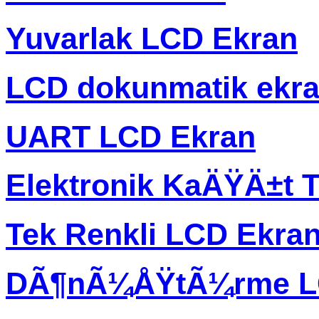
Yuvarlak LCD Ekran
LCD dokunmatik ekr
UART LCD Ekran
Elektronik KaÄŸÄ±t T
Tek Renkli LCD Ekra
DÃ¶nÃ¼ÅŸtÃ¼rme L