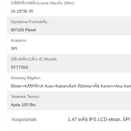
GÃ¶rÃ¼ntÃ¼leme AlanÄ± (mm):
16.18*36.35
Oynatma FormatÄ±:
80*160 Piksel
Arabirim:
SPI
SÃ¼rÃ¼cÃ¼ IC Modeli:
ST7735S
Ambalaj Bilgileri:
Blister+kÃ¶pÃ¼k Kutu+kabarcÄ±k Ã§anta+iÃ§ Karton+ana Kar
Yetenek Temini:
Ayda 100 Bin.
Vurgulamak:
1.47 inÃ§ IPS LCD ekran
, 
SPI