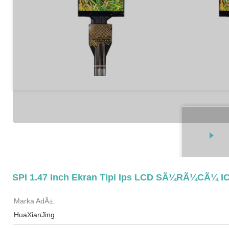
SPI 1.47 Inch Ekran Tipi Ips LCD SÃ¼rÃ¼cÃ¼ I
Marka AdÄ±:
HuaXianJing