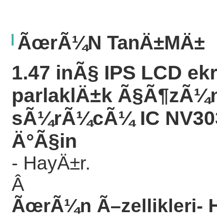
ÃœrÃ¼n TanÄ±mÄ±
1.47 inÃ§ IPS LCD e
parlaklÄ±k Ã§Ã¶zÃ¼
sÃ¼rÃ¼cÃ¼ IC NV3030
Ä°Ã§in
- HayÄ±r.
Â
ÃœrÃ¼n Ã–zellikleri
- 