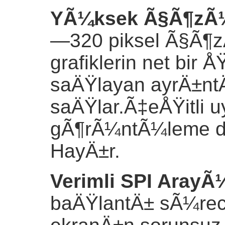
YÃ¼ksek Ã§Ã¶zÃ
—320 piksel Ã§Ã¶
grafiklerin net bir 
saÄŸlayan ayrÄ±nt
saÄŸlar.Ã‡eÅŸitli uy
gÃ¶rÃ¼ntÃ¼leme d
HayÄ±r.
Verimli SPI Aray
baÄŸlantÄ± sÃ¼recin