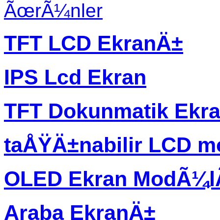
ÃœrÃ¼nler
TFT LCD EkranÄ±
IPS Lcd Ekran
TFT Dokunmatik Ekr
taÅŸÄ±nabilir LCD m
OLED Ekran ModÃ¼
Araba EkranÄ±