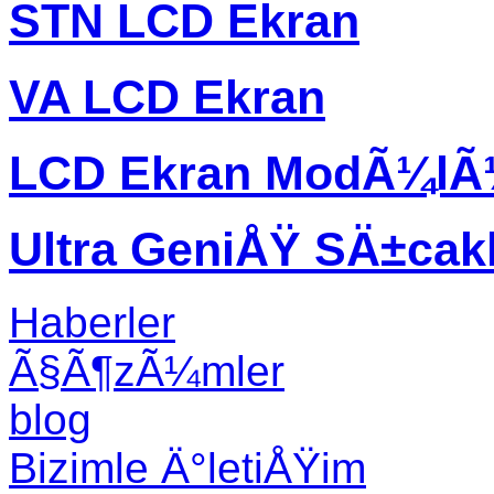
STN LCD Ekran
VA LCD Ekran
LCD Ekran ModÃ¼l
Ultra GeniÅŸ SÄ±ca
Haberler
Ã§Ã¶zÃ¼mler
blog
Bizimle Ä°letiÅŸim