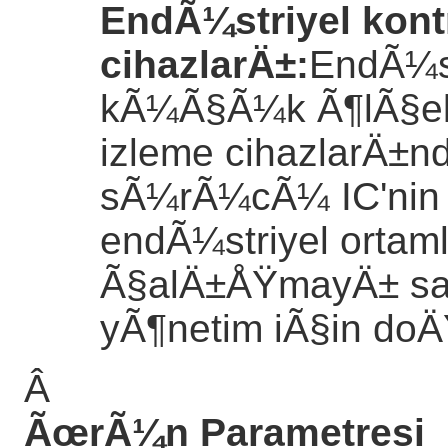
EndÃ¼striyel kont
cihazlarÄ±
:
EndÃ¼st
kÃ¼Ã§Ã¼k Ã¶lÃ§ekli
izleme cihazlarÄ±nd
sÃ¼rÃ¼cÃ¼ IC'nin 
endÃ¼striyel ortaml
Ã§alÄ±ÅŸmayÄ± saÄŸ
yÃ¶netim iÃ§in doÄŸ
Â
ÃœrÃ¼n Parametresi