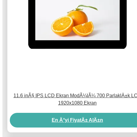
11.6 inÃ§ IPS LCD Ekran ModÃ¼lÃ¼ 700 ParlaklÄ±k L
1920x1080 Ekran
En Ä°yi FiyatÄ± AlÄ±n