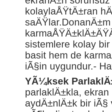
ekranÄ±n sorunsu
kolaylaÅŸtÄ±ran h
saÄŸlar.DonanÄ±m
karmaÅŸÄ±klÄ±ÄŸÄ±
sistemlere kolay bi
basit hem de karma
iÃ§in uygundur.
- Ha
YÃ¼ksek ParlaklÄ
parlaklÄ±kla, ekran
aydÄ±nlÄ±k bir iÃ§