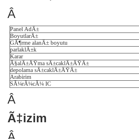
Â
Panel AdÄ±
BoyutlarÄ±
GÃ¶rme alanÄ± boyutu
parlaklÄ±k
Karar
Ã§alÄ±ÅŸma sÄ±caklÄ±ÄŸÄ±
depolama sÄ±caklÄ±ÄŸÄ±
Arabirim
SÃ¼rÃ¼cÃ¼ IC
Â
Ã‡izim
Â