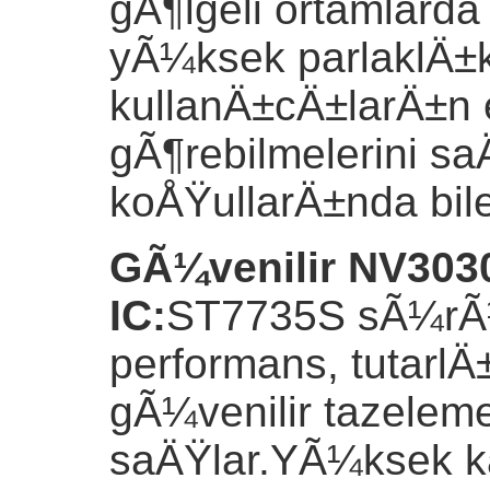
gÃ¶lgeli ortamlar
yÃ¼ksek parlaklÄ±k
kullanÄ±cÄ±larÄ±n 
gÃ¶rebilmelerini sa
koÅŸullarÄ±nda bile
GÃ¼venilir NV30
IC
:
ST7735S sÃ¼rÃ¼c
performans, tutarl
gÃ¼venilir tazelem
saÄŸlar.YÃ¼ksek ka