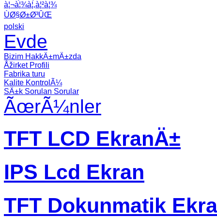
à¦¬à¦¾à¦‚à¦²à¦¾
ÙØ§Ø±Ø³ÛŒ
polski
Evde
Bizim HakkÄ±mÄ±zda
Åžirket Profili
Fabrika turu
Kalite KontrolÃ¼
SÄ±k Sorulan Sorular
ÃœrÃ¼nler
TFT LCD EkranÄ±
IPS Lcd Ekran
TFT Dokunmatik Ekr