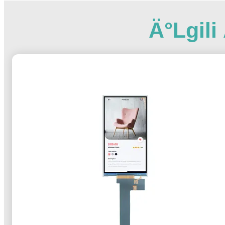
Ä°lgil