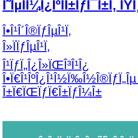
Î˜ÎµÏÎ¼Î¿ÎºÏÎ±ÏƒÎ¯Î±Ï‚ 
Î•Î¹Î´Î®ÏƒÎµÎ¹Ï‚
Î»ÏÏƒÎµÎ¹Ï‚
Î¹ÏƒÏ„Î¿Î»ÏŒÎ³Î¹Î¿
Î•Ï€Î¹ÎºÎ¿Î¹Î½Ï‰Î½Î®ÏƒÏ„Îµ
Î±Ï€ÏŒÏƒÏ€Î±ÏƒÎ¼Î±