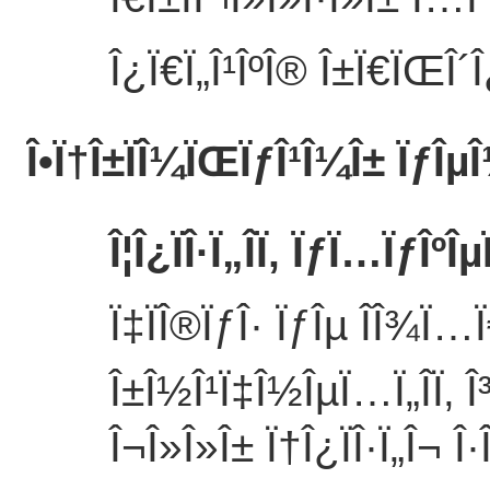
Î¿Ï€Ï„Î¹ÎºÎ® Î±Ï€ÏŒÎ´Î
Î•Ï†Î±ÏÎ¼ÏŒÏƒÎ¹Î¼Î± ÏƒÎµÎ
Î¦Î¿ÏÎ·Ï„Î­Ï‚ ÏƒÏ…ÏƒÎºÎµ
Ï‡ÏÎ®ÏƒÎ· ÏƒÎµ Î­Î¾Ï…
Î±Î½Î¹Ï‡Î½ÎµÏ…Ï„Î­Ï‚ Î
Î¬Î»Î»Î± Ï†Î¿ÏÎ·Ï„Î¬ Î·