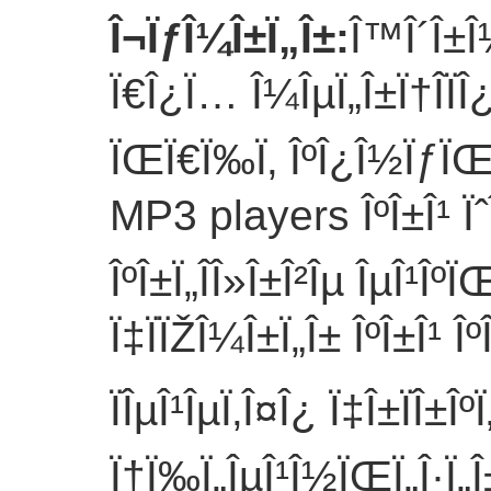
Î¬ÏƒÎ¼Î±Ï„Î±
:
Î™Î´Î±Î½
Ï€Î¿Ï… Î¼ÎµÏ„Î±Ï†Î­ÏÎ¿Î
ÏŒÏ€Ï‰Ï‚ ÎºÎ¿Î½ÏƒÏŒÎ»
MP3 players ÎºÎ±Î¹ ÏˆÎ·Ï
ÎºÎ±Ï„Î­Î»Î±Î²Îµ ÎµÎ¹
Ï‡ÏÏŽÎ¼Î±Ï„Î± ÎºÎ±Î¹ ÎºÎ
ÏÎµÎ¹ÎµÏ‚Î¤Î¿ Ï‡Î±ÏÎ±Îº
Ï†Ï‰Ï„ÎµÎ¹Î½ÏŒÏ„Î·Ï„Î±Ï