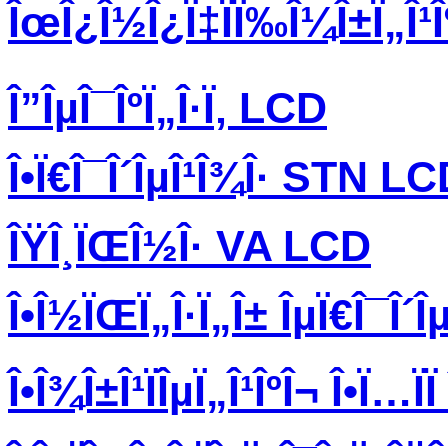
ÎœÎ¿Î½Î¿Ï‡ÏÏ‰Î¼Î±Ï„Î¹Î
Î”ÎµÎ¯ÎºÏ„Î·Ï‚ LCD
Î•Ï€Î¯Î´ÎµÎ¹Î¾Î· STN L
ÎŸÎ¸ÏŒÎ½Î· VA LCD
Î•Î½ÏŒÏ„Î·Ï„Î± ÎµÏ€Î¯Î´Î
Î•Î¾Î±Î¹ÏÎµÏ„Î¹ÎºÎ¬ Î•Ï…ÏÏ