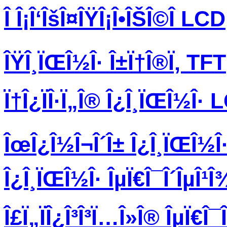
Î Î¡Î‘ÎšÎ¤ÎŸÎ¡Î•ÎŠÎ©Î LCD
ÎŸÎ¸ÏŒÎ½Î· Î±Ï†Î®Ï‚ TFT
Ï†Î¿ÏÎ·Ï„Î® Î¿Î¸ÏŒÎ½Î· 
ÎœÎ¿Î½Î¬Î´Î± Î¿Î¸ÏŒÎ½Î
Î¿Î¸ÏŒÎ½Î· ÎµÏ€Î¯Î´ÎµÎ¹
Î£Ï„ÏÎ¿Î³Î³Ï…Î»Î® ÎµÏ€Î