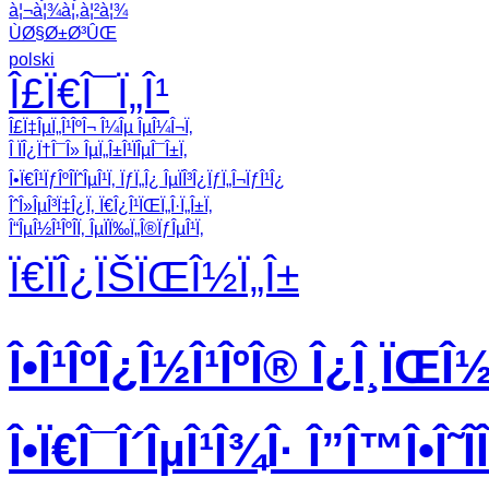
à¦¬à¦¾à¦‚à¦²à¦¾
ÙØ§Ø±Ø³ÛŒ
polski
Î£Ï€Î¯Ï„Î¹
Î£Ï‡ÎµÏ„Î¹ÎºÎ¬ Î¼Îµ ÎµÎ¼Î¬Ï‚
Î ÏÎ¿Ï†Î¯Î» ÎµÏ„Î±Î¹ÏÎµÎ¯Î±Ï‚
Î•Ï€Î¹ÏƒÎºÎ­ÏˆÎµÎ¹Ï‚ ÏƒÏ„Î¿ ÎµÏÎ³Î¿ÏƒÏ„Î¬ÏƒÎ¹Î¿
ÎˆÎ»ÎµÎ³Ï‡Î¿Ï‚ Ï€Î¿Î¹ÏŒÏ„Î·Ï„Î±Ï‚
Î“ÎµÎ½Î¹ÎºÎ­Ï‚ ÎµÏÏ‰Ï„Î®ÏƒÎµÎ¹Ï‚
Ï€ÏÎ¿ÏŠÏŒÎ½Ï„Î±
Î•Î¹ÎºÎ¿Î½Î¹ÎºÎ® Î¿Î¸ÏŒÎ
Î•Ï€Î¯Î´ÎµÎ¹Î¾Î· Î”Î™Î•Î˜ÎÎ