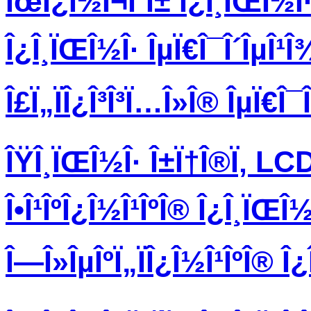
ÎœÎ¿Î½Î¬Î´Î± Î¿Î¸ÏŒÎ½Î
Î¿Î¸ÏŒÎ½Î· ÎµÏ€Î¯Î´ÎµÎ¹
Î£Ï„ÏÎ¿Î³Î³Ï…Î»Î® ÎµÏ€Î
ÎŸÎ¸ÏŒÎ½Î· Î±Ï†Î®Ï‚ LC
Î•Î¹ÎºÎ¿Î½Î¹ÎºÎ® Î¿Î¸ÏŒ
Î—Î»ÎµÎºÏ„ÏÎ¿Î½Î¹ÎºÎ® Î¿Î