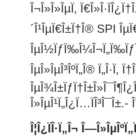
Î¬Î»Î»ÎµÏ‚ Ï€Î»Î·ÏÎ¿Ï†
´Î¹ÎµÏ€Î±Ï†Î® SPI ÎµÏ€Î¹
ÎµÎ½ÏƒÏ‰Î¼Î¬Ï„Ï‰ÏƒÎ· 
ÎµÎ»ÎµÎ³ÎºÏ„Î® Ï„Î·Ï‚ Ï
ÎµÎ¾Î±ÏƒÏ†Î±Î»Î¯Î¶Î¿
Î»ÎµÎ¹Ï„Î¿Ï…ÏÎ³Î¯Î±.
- 
Î¦Î¿ÏÎ·Ï„Î¬ Î—Î»ÎµÎºÏ