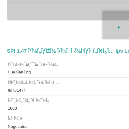
SPI 1,47 Î¹Î½Ï„ÏƒÏŽÎ½ Î•Î¼Ï†Î¬Î½Î¹ÏƒÎ· Ï„ÏÏ€Î¿Ï… Ips
ÎŸÎ½Î¿Î¼Î±ÏƒÎ¯Î± Î¼Î¬ÏÎºÎ±Ï‚:
HuaXianJing
Î‘ÏÎ¹Î¸Î¼ÏŒÏ‚ Î¼Î¿Î½Ï„Î­Î»Î¿Ï…:
Î§Î§J147Î‘
Î¤ÏÎ¿Ï€Î¿Ï€Î¿Î¹Î·Î¼Î­Î½Î¿:
1000
Î¤Î¹Î¼Î®:
Negotiated