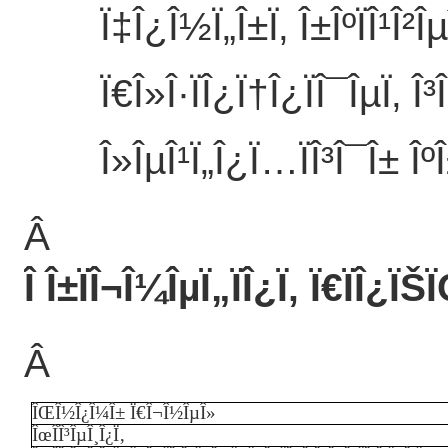
Ï‡Î¿Î½Ï„Î±Ï‚ Î±ÎºÏÎ¹Î²ÎµÎ
Ï€Î»Î·ÏÎ¿Ï†Î¿ÏÎ¯ÎµÏ‚ 
Î»ÎµÎ¹Ï„Î¿Ï…ÏÎ³Î¯Î± ÎºÎ
Â
Î Î±ÏÎ¬Î¼ÎµÏ„ÏÎ¿Ï‚ Ï€ÏÎ¿Ï
Â
ÎŒÎ½Î¿Î¼Î± Ï€Î¬Î½ÎµÎ»
ÎœÎ­Î³ÎµÎ¸Î¿Ï‚