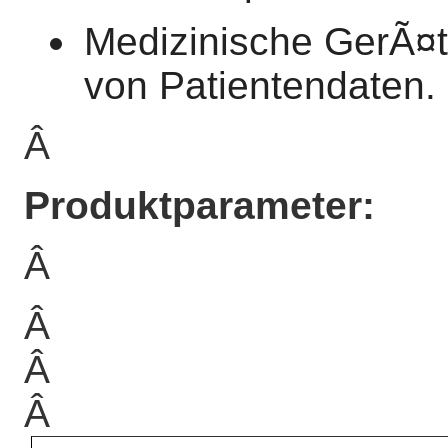
Medizinische GerÃ¤t
von Patientendaten.
Â
Produktparameter:
Â
Â
Â
Â