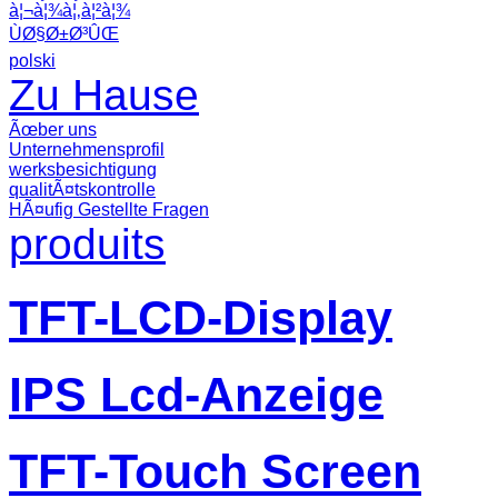
à¦¬à¦¾à¦‚à¦²à¦¾
ÙØ§Ø±Ø³ÛŒ
polski
Zu Hause
Ãœber uns
Unternehmensprofil
werksbesichtigung
qualitÃ¤tskontrolle
HÃ¤ufig Gestellte Fragen
produits
TFT-LCD-Display
IPS Lcd-Anzeige
TFT-Touch Screen