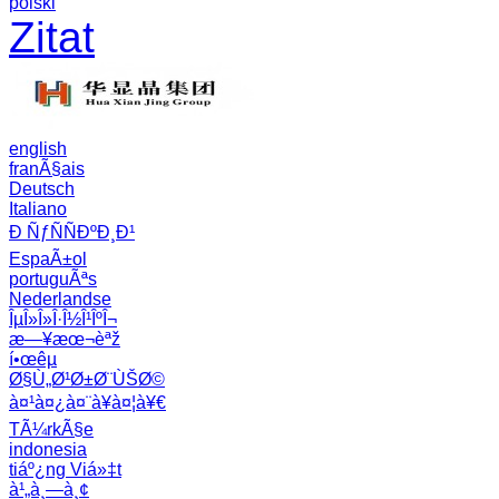
polski
Zitat
english
franÃ§ais
Deutsch
Italiano
Ð ÑƒÑÑÐºÐ¸Ð¹
EspaÃ±ol
portuguÃªs
Nederlandse
ÎµÎ»Î»Î·Î½Î¹ÎºÎ¬
æ—¥æœ¬èªž
í•œêµ­
Ø§Ù„Ø¹Ø±Ø¨ÙŠØ©
à¤¹à¤¿à¤¨à¥à¤¦à¥€
TÃ¼rkÃ§e
indonesia
tiáº¿ng Viá»‡t
à¹„à¸—à¸¢