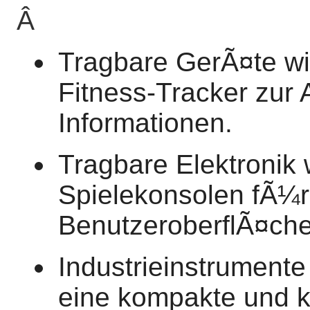
Â
Tragbare GerÃ¤te w
Fitness-Tracker zur 
Informationen.
Tragbare Elektronik
Spielekonsolen fÃ¼r
BenutzeroberflÃ¤che
Industrieinstrument
eine kompakte und kl