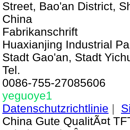
Street, Bao'an District,
China
Fabrikanschrift
Huaxianjing Industrial Pa
Stadt Gao'an, Stadt Yich
Tel.
0086-755-27085606
yeguoye1
Datenschutzrichtlinie
|
S
China Gute QualitÃ¤t TF