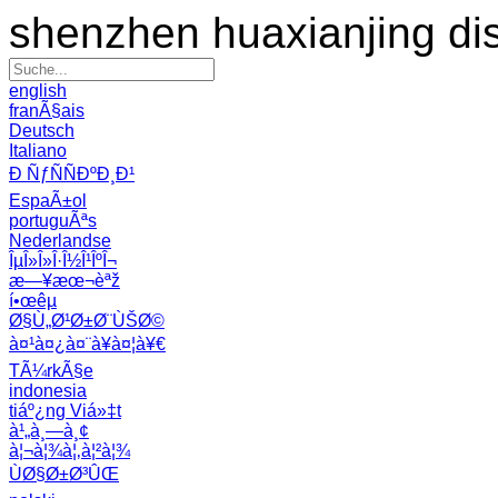
shenzhen huaxianjing di
english
franÃ§ais
Deutsch
Italiano
Ð ÑƒÑÑÐºÐ¸Ð¹
EspaÃ±ol
portuguÃªs
Nederlandse
ÎµÎ»Î»Î·Î½Î¹ÎºÎ¬
æ—¥æœ¬èªž
í•œêµ­
Ø§Ù„Ø¹Ø±Ø¨ÙŠØ©
à¤¹à¤¿à¤¨à¥à¤¦à¥€
TÃ¼rkÃ§e
indonesia
tiáº¿ng Viá»‡t
à¹„à¸—à¸¢
à¦¬à¦¾à¦‚à¦²à¦¾
ÙØ§Ø±Ø³ÛŒ