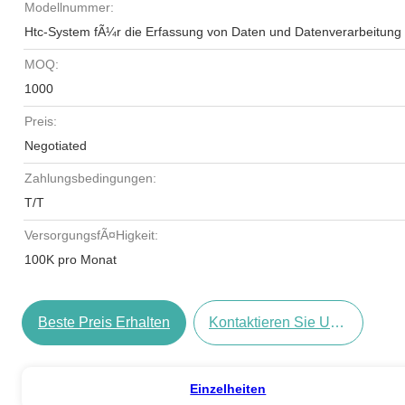
Modellnummer:
Htc-System fÃ¼r die Erfassung von Daten und Datenverarbeitung
MOQ:
1000
Preis:
Negotiated
Zahlungsbedingungen:
T/T
VersorgungsfÃ¤higkeit:
100K pro Monat
Beste Preis Erhalten
Kontaktieren Sie Uns Jetzt
Einzelheiten