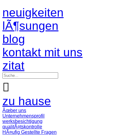
neuigkeiten
lÃ¶sungen
blog
kontakt mit uns
zitat

zu hause
Ãœber uns
Unternehmensprofil
werksbesichtigung
qualitÃ¤tskontrolle
HÃ¤ufig Gestellte Fragen