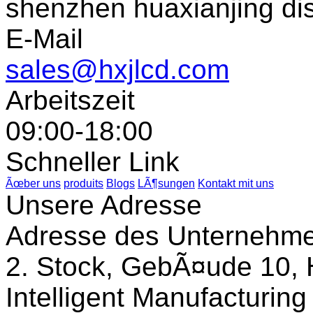
shenzhen huaxianjing di
E-Mail
sales@hxjlcd.com
Arbeitszeit
09:00-18:00
Schneller Link
Ãœber uns
produits
Blogs
LÃ¶sungen
Kontakt mit uns
Unsere Adresse
Adresse des Unternehm
2. Stock, GebÃ¤ude 10, 
Intelligent Manufacturin