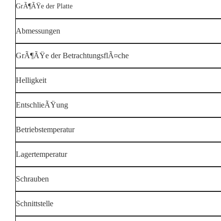
GrÃ¶ÃŸe der Platte
Abmessungen
GrÃ¶ÃŸe der BetrachtungsflÃ¤che
Helligkeit
EntschlieÃŸung
Betriebstemperatur
Lagertemperatur
Schrauben
Schnittstelle