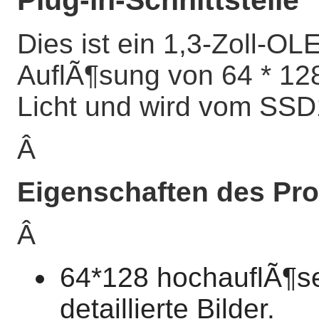
Plug-in-Schnittstelle
Dies ist ein 1,3-Zoll-O
AuflÃ¶sung von 64 * 128
Licht und wird vom SSD
Â
Eigenschaften des Pro
Â
64*128 hochauflÃ¶se
detaillierte Bilder.