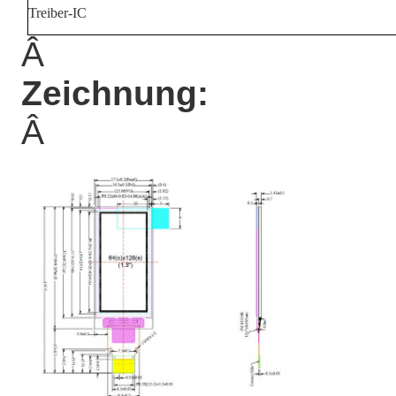
Treiber-IC
Â
Zeichnung:
Â