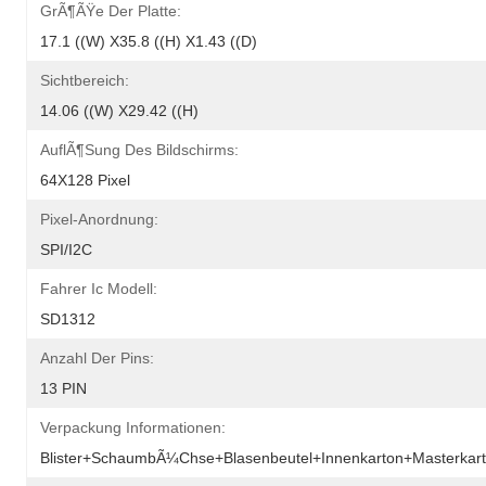
GrÃ¶ÃŸe Der Platte:
17.1 ((W) X35.8 ((H) X1.43 ((D)
Sichtbereich:
14.06 ((W) X29.42 ((H)
AuflÃ¶sung Des Bildschirms:
64X128 Pixel
Pixel-Anordnung:
SPI/I2C
Fahrer Ic Modell:
SD1312
Anzahl Der Pins:
13 PIN
Verpackung Informationen:
Blister+SchaumbÃ¼chse+Blasenbeutel+Innenkarton+Masterkar