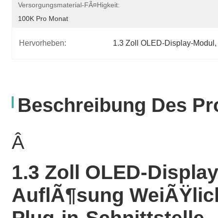
Versorgungsmaterial-FÃ¤higkeit:
100K Pro Monat
Hervorheben:
1.3 Zoll OLED-Display-Modul
,
Beschreibung Des Pr
Â
1.3 Zoll OLED-Displa
AuflÃ¶sung WeiÃŸlic