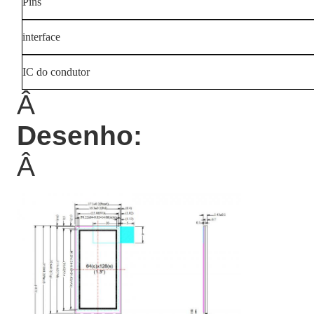
Pins
interface
IC do condutor
Â
Desenho:
Â