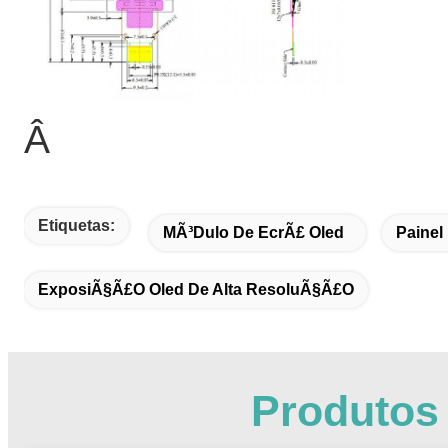
Â
Etiquetas:
MÃ³dulo De EcrÃ£ Oled
Painel
ExposiÃ§Ã£o Oled De Alta ResoluÃ§Ã£o
Produtos