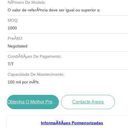
NÃºmero Do Modelo:
O valor de referÃªncia deve ser igual ou superior a:
MOQ:
1000
PreÃ§o:
Negotiated
CondiÃ§Ãµes De Pagamento:
T/T
Capacidade De Abastecimento:
100 mil por mÃªs.
Contacte Agora
Obtenha O Melhor PreÃ§o
InformaÃ§Ãµes Pormenorizadas