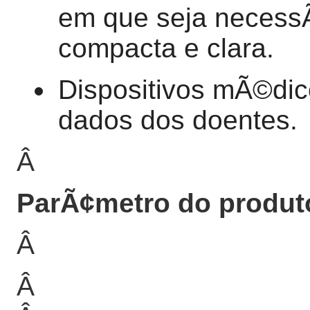
em que seja necess
compacta e clara.
Dispositivos mÃ©dicos
dados dos doentes.
Â
ParÃ¢metro do produt
Â
Â