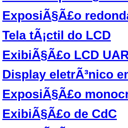
ExposiÃ§Ã£o redond
Tela tÃ¡ctil do LCD
ExibiÃ§Ã£o LCD UA
Display eletrÃ³nico 
ExposiÃ§Ã£o monocr
ExibiÃ§Ã£o de CdC