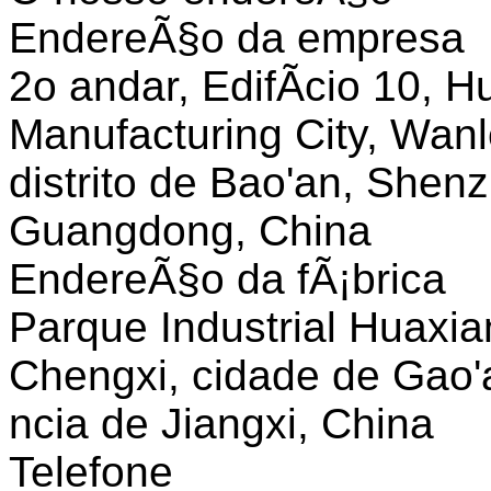
EndereÃ§o da empresa
2o andar, EdifÃ­cio 10, Hu
Manufacturing City, Wanl
distrito de Bao'an, Shen
Guangdong, China
EndereÃ§o da fÃ¡brica
Parque Industrial Huaxian
Chengxi, cidade de Gao'
ncia de Jiangxi, China
Telefone