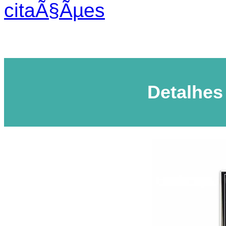
citaÃ§Ãµes
Detalhes