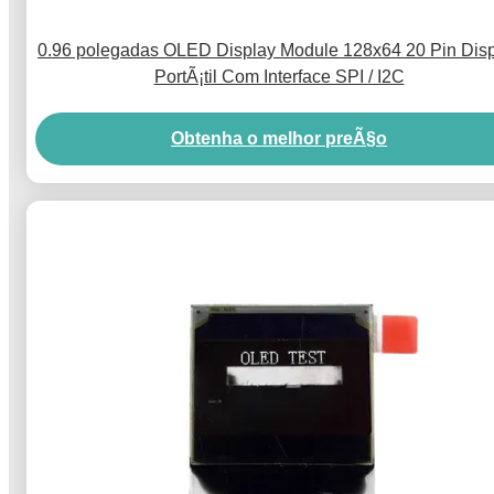
0.96 polegadas OLED Display Module 128x64 20 Pin Dis
PortÃ¡til Com Interface SPI / I2C
Obtenha o melhor preÃ§o