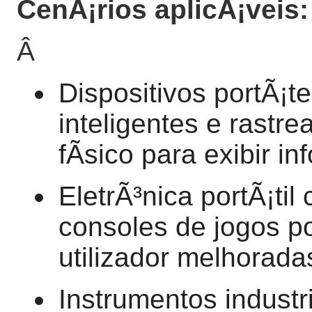
CenÃ¡rios aplicÃ¡veis:
Â
Dispositivos portÃ¡t
inteligentes e rastr
fÃ­sico para exibir 
EletrÃ³nica portÃ¡ti
consoles de jogos po
utilizador melhorada
Instrumentos industr