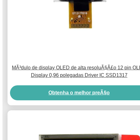
MÃ³dulo de display OLED de alta resoluÃ§Ã£o 12 pin O
Display 0,96 polegadas Driver IC SSD1317
Obtenha o melhor preÃ§o