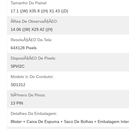
Tamanho Do Painel:
17.1 ((W) X35.8 ((H) X1.43 ((D)
Ãrea De ObservaÃ§Ã£o:
14.06 ((W) X29.42 ((H)
ResoluÃ§Ã£o Da Tela:
64X128 Pixels
DisposiÃ§Ã£o De Pixels:
SPI/I2C
Modelo Ic Do Condutor:
SD1312
NÃºmero De Pinos:
13 PIN
Detalhes Da Embalagem:
Blister + Caixa De Espuma + Saco De Bolhas + Embalagem Inter