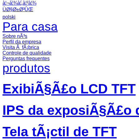
à¦¬à¦¾à¦‚à¦²à¦¾
ÙØ§Ø±Ø³ÛŒ
polski
Para casa
Sobre nÃ³s
Perfil da empresa
Visita Ã fÃ¡brica
Controle de qualidade
Perguntas frequentes
produtos
ExibiÃ§Ã£o LCD TFT
IPS da exposiÃ§Ã£o 
Tela tÃ¡ctil de TFT