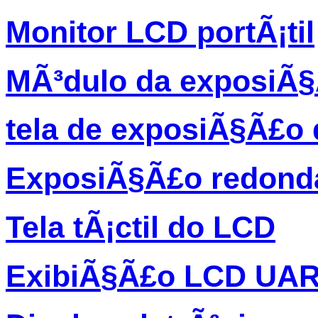
Monitor LCD portÃ¡til
MÃ³dulo da exposiÃ
tela de exposiÃ§Ã£o 
ExposiÃ§Ã£o redond
Tela tÃ¡ctil do LCD
ExibiÃ§Ã£o LCD UA