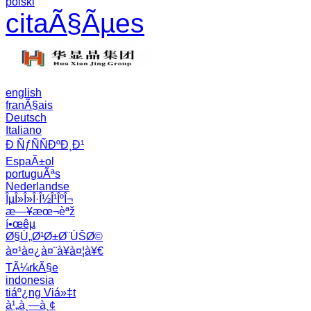
polski
citaÃ§Ãµes
english
franÃ§ais
Deutsch
Italiano
Ð ÑƒÑÑÐºÐ¸Ð¹
EspaÃ±ol
portuguÃªs
Nederlandse
ÎµÎ»Î»Î·Î½Î¹ÎºÎ¬
æ—¥æœ¬èªž
í•œêµ­
Ø§Ù„Ø¹Ø±Ø¨ÙŠØ©
à¤¹à¤¿à¤¨à¥à¤¦à¥€
TÃ¼rkÃ§e
indonesia
tiáº¿ng Viá»‡t
à¹„à¸—à¸¢