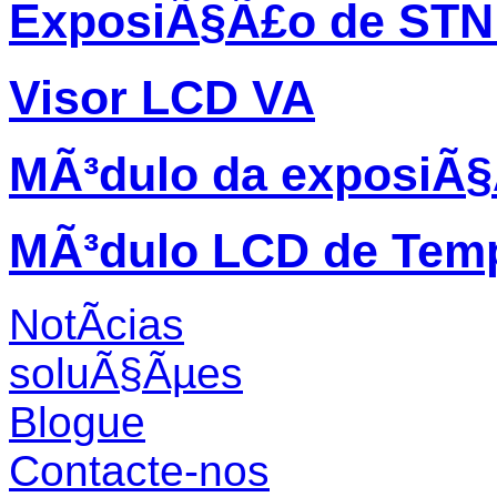
ExposiÃ§Ã£o de STN
Visor LCD VA
MÃ³dulo da exposiÃ
MÃ³dulo LCD de Temp
NotÃ­cias
soluÃ§Ãµes
Blogue
Contacte-nos