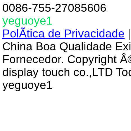
0086-755-27085606
yeguoye1
PolÃ­tica de Privacidade
China Boa Qualidade Ex
Fornecedor. Copyright Â
display touch co.,LTD To
yeguoye1