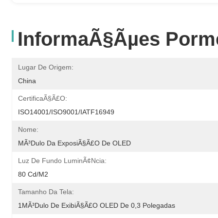
InformaÃ§Ãµes Porm
Lugar De Origem:
China
CertificaÃ§Ã£o:
ISO14001/ISO9001/IATF16949
Nome:
MÃ³dulo Da ExposiÃ§Ã£o De OLED
Luz De Fundo LuminÃ¢ncia:
80 Cd/m2
Tamanho Da Tela:
1MÃ³dulo De ExibiÃ§Ã£o OLED De 0,3 Polegadas