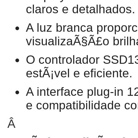
claros e detalhados.
A luz branca propor
visualizaÃ§Ã£o brilha
O controlador SSD1
estÃ¡vel e eficiente.
A interface plug-in 
e compatibilidade co
Â