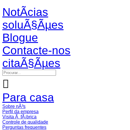
NotÃ­cias
soluÃ§Ãµes
Blogue
Contacte-nos
citaÃ§Ãµes

Para casa
Sobre nÃ³s
Perfil da empresa
Visita Ã fÃ¡brica
Controle de qualidade
Perguntas frequentes