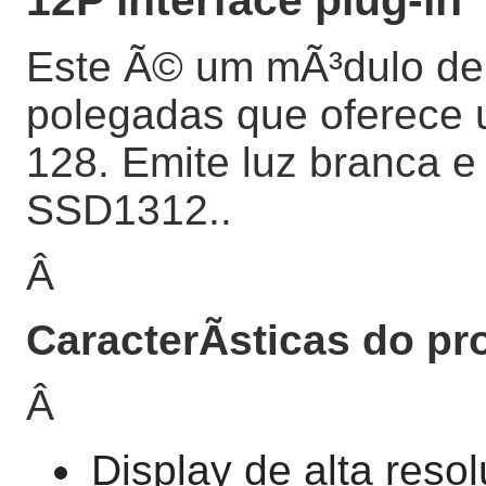
12P interface plug-in
Este Ã© um mÃ³dulo de
polegadas que oferece 
128. Emite luz branca e
SSD1312..
Â
CaracterÃ­sticas do pr
Â
Display de alta res