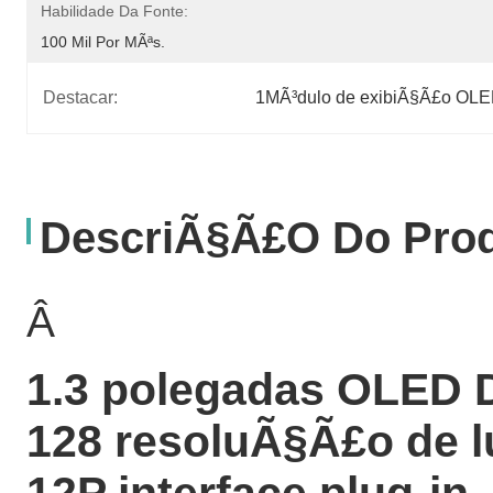
Habilidade Da Fonte:
100 Mil Por MÃªs.
Destacar:
1MÃ³dulo de exibiÃ§Ã£o OLE
DescriÃ§Ã£o Do Pro
Â
1.3 polegadas OLED D
128 resoluÃ§Ã£o de l