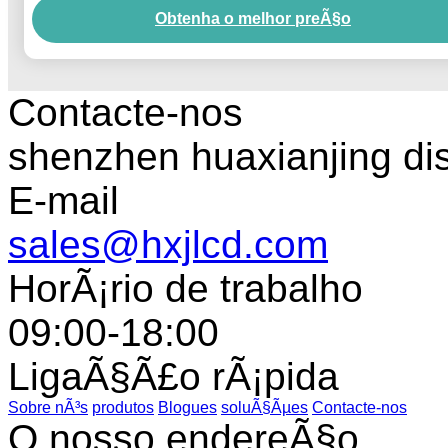
Obtenha o melhor preÃ§o
Contacte-nos
shenzhen huaxianjing di
E-mail
sales@hxjlcd.com
HorÃ¡rio de trabalho
09:00-18:00
LigaÃ§Ã£o rÃ¡pida
Sobre nÃ³s
produtos
Blogues
soluÃ§Ãµes
Contacte-nos
O nosso endereÃ§o