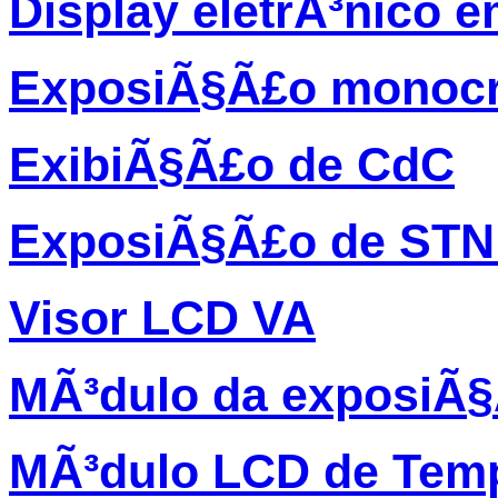
Display eletrÃ³nico 
ExposiÃ§Ã£o monocr
ExibiÃ§Ã£o de CdC
ExposiÃ§Ã£o de STN
Visor LCD VA
MÃ³dulo da exposiÃ
MÃ³dulo LCD de Temp