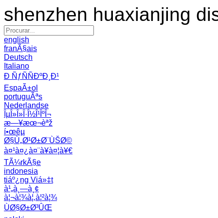
shenzhen huaxianjing di
english
franÃ§ais
Deutsch
Italiano
Ð ÑƒÑÑÐºÐ¸Ð¹
EspaÃ±ol
portuguÃªs
Nederlandse
ÎµÎ»Î»Î·Î½Î¹ÎºÎ¬
æ—¥æœ¬èªž
í•œêµ­
Ø§Ù„Ø¹Ø±Ø¨ÙŠØ©
à¤¹à¤¿à¤¨à¥à¤¦à¥€
TÃ¼rkÃ§e
indonesia
tiáº¿ng Viá»‡t
à¹„à¸—à¸¢
à¦¬à¦¾à¦‚à¦²à¦¾
ÙØ§Ø±Ø³ÛŒ