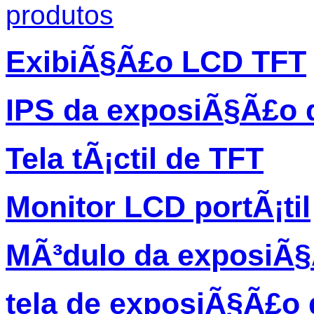
produtos
ExibiÃ§Ã£o LCD TFT
IPS da exposiÃ§Ã£o 
Tela tÃ¡ctil de TFT
Monitor LCD portÃ¡til
MÃ³dulo da exposiÃ
tela de exposiÃ§Ã£o 