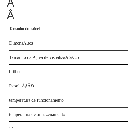
Â
Â
Tamanho do painel
DimensÃµes
Tamanho da Ã¡rea de visualizaÃ§Ã£o
brilho
ResoluÃ§Ã£o
temperatura de funcionamento
temperatura de armazenamento