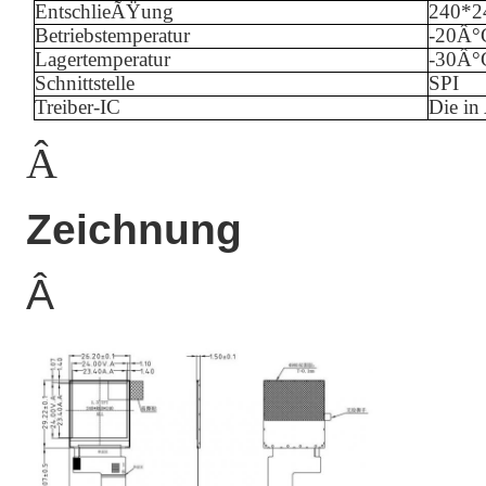
EntschlieÃŸung
240*2
Betriebstemperatur
-
20
Â°
Lagertemperatur
-
3
0Â°
Schnittstelle
SPI
Treiber-IC
Die in
Â
Zeichnung
Â