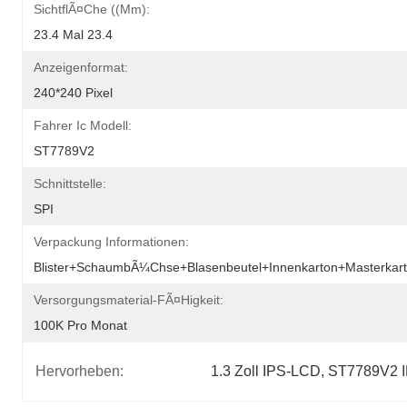
SichtflÃ¤che ((mm):
23.4 Mal 23.4
Anzeigenformat:
240*240 Pixel
Fahrer Ic Modell:
ST7789V2
Schnittstelle:
SPI
Verpackung Informationen:
Blister+SchaumbÃ¼chse+Blasenbeutel+Innenkarton+Masterkar
Versorgungsmaterial-FÃ¤higkeit:
100K Pro Monat
Hervorheben:
1.3 Zoll IPS-LCD
, 
ST7789V2 