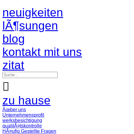
neuigkeiten
lÃ¶sungen
blog
kontakt mit uns
zitat

zu hause
Ãœber uns
Unternehmensprofil
werksbesichtigung
qualitÃ¤tskontrolle
HÃ¤ufig Gestellte Fragen