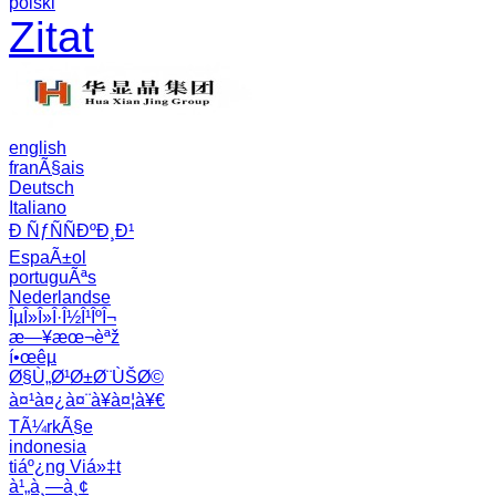
polski
Zitat
english
franÃ§ais
Deutsch
Italiano
Ð ÑƒÑÑÐºÐ¸Ð¹
EspaÃ±ol
portuguÃªs
Nederlandse
ÎµÎ»Î»Î·Î½Î¹ÎºÎ¬
æ—¥æœ¬èªž
í•œêµ­
Ø§Ù„Ø¹Ø±Ø¨ÙŠØ©
à¤¹à¤¿à¤¨à¥à¤¦à¥€
TÃ¼rkÃ§e
indonesia
tiáº¿ng Viá»‡t
à¹„à¸—à¸¢