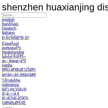
shenzhen huaxianjing di
english
franÃ§ais
Deutsch
Italiano
Ð ÑƒÑÑÐºÐ¸Ð¹
EspaÃ±ol
portuguÃªs
Nederlandse
ÎµÎ»Î»Î·Î½Î¹ÎºÎ¬
æ—¥æœ¬èªž
í•œêµ­
Ø§Ù„Ø¹Ø±Ø¨ÙŠØ©
à¤¹à¤¿à¤¨à¥à¤¦à¥€
TÃ¼rkÃ§e
indonesia
tiáº¿ng Viá»‡t
à¹„à¸—à¸¢
à¦¬à¦¾à¦‚à¦²à¦¾
ÙØ§Ø±Ø³ÛŒ