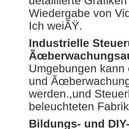
detaillierte Grafike
Wiedergabe von Vi
Ich weiÃŸ.
Industrielle Steue
Ãœberwachungsa
Umgebungen kann e
und Ãœberwachungs
werden.,und Steuerb
beleuchteten Fabr
Bildungs- und DIY