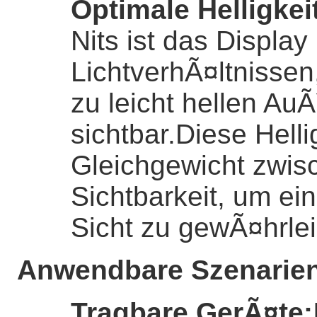
Optimale Helligkei
Nits ist das Display
LichtverhÃ¤ltnisse
zu leicht hellen Au
sichtbar.Diese Helli
Gleichgewicht zwis
Sichtbarkeit, um ei
Sicht zu gewÃ¤hrlei
Anwendbare Szenarie
Tragbare GerÃ¤te
: