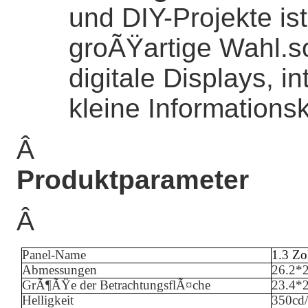
und DIY-Projekte is
groÃŸartige Wahl.
digitale Displays, i
kleine Informations
Â
Produktparameter
Â
Panel-Name
1.3 Z
Abmessungen
26.2*
GrÃ¶ÃŸe der BetrachtungsflÃ¤che
23.4*
Helligkeit
35
0cd