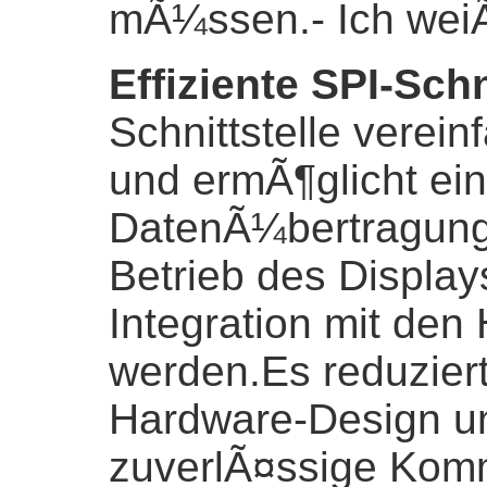
mÃ¼ssen.
- Ich wei
Effiziente SPI-Schn
Schnittstelle verei
und ermÃ¶glicht ein
DatenÃ¼bertragung,
Betrieb des Display
Integration mit den
werden.Es reduziert
Hardware-Design un
zuverlÃ¤ssige Kom