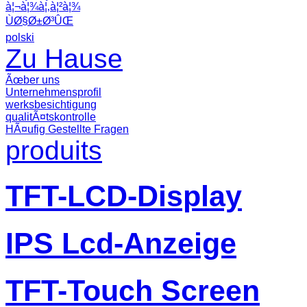
à¦¬à¦¾à¦‚à¦²à¦¾
ÙØ§Ø±Ø³ÛŒ
polski
Zu Hause
Ãœber uns
Unternehmensprofil
werksbesichtigung
qualitÃ¤tskontrolle
HÃ¤ufig Gestellte Fragen
produits
TFT-LCD-Display
IPS Lcd-Anzeige
TFT-Touch Screen