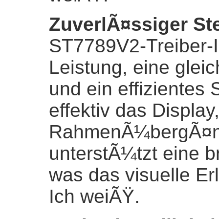
ZuverlÃ¤ssiger S
ST7789V2-Treiber-IC
Leistung, eine glei
und ein effiziente
effektiv das Display
RahmenÃ¼bergÃ¤ng
unterstÃ¼tzt eine br
was das visuelle Er
Ich weiÃŸ.