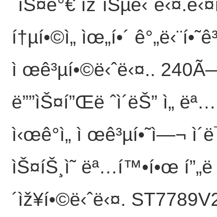
´ìŠ¤ê°€ ìžˆìŠµë‹ˆë‹¤.ë‹¤
í†µí•©ì„ ìœ„í•´ ê°„ë‹¨í•˜ê³
ì œê³µí•©ë‹ˆë‹¤.. 240Ã—24
ë””ìŠ¤í”Œë ˆì´ëŠ” ì„ ëª…í
ì‹œê°ì„ ì œê³µí•˜ì—¬ ì´ë
ìŠ¤íŠ¸ì˜ ëª…í™•í•œ í”„ë 
´ìž¥í•©ë‹ˆë‹¤. ST7789V2 ë