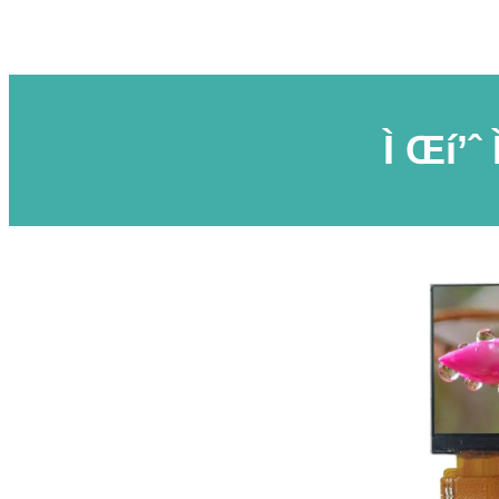
Ì Œí’ˆ 