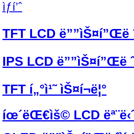
ìƒí’ˆ
TFT LCD ë””ìŠ¤í”Œë ˆì
IPS LCD ë””ìŠ¤í”Œë ˆì
TFT í„°ì¹˜ ìŠ¤í¬ë¦°
íœ´ëŒ€ìš© LCD ëª¨ë‹ˆ