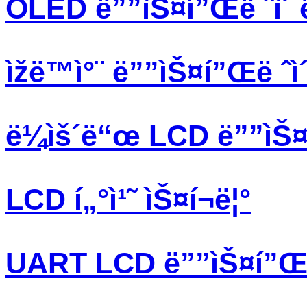
OLED ë””ìŠ¤í”Œë ˆì´ 
ìžë™ì°¨ ë””ìŠ¤í”Œë ˆì
ë¼ìš´ë“œ LCD ë””ìŠ¤í
LCD í„°ì¹˜ ìŠ¤í¬ë¦°
UART LCD ë””ìŠ¤í”Œë 