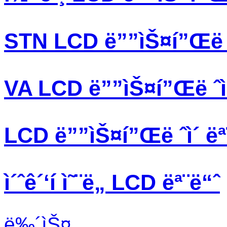
STN LCD ë””ìŠ¤í”Œë ˆ
VA LCD ë””ìŠ¤í”Œë ˆì
LCD ë””ìŠ¤í”Œë ˆì´ ëª
ì´ˆê´‘í­ ì˜¨ë„ LCD ëª¨ë“ˆ
ë‰´ìŠ¤