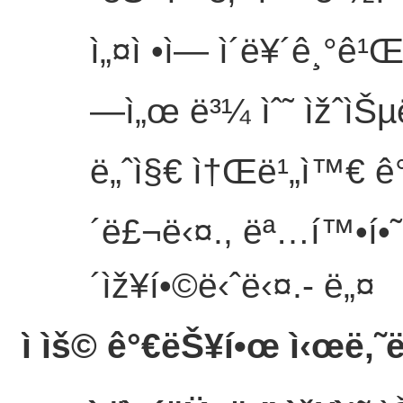
ì„¤ì •ì— ì´ë¥´ê¸°ê¹
—ì„œ ë³¼ ìˆ˜ ìžˆìŠµë‹
ë„ˆì§€ ì†Œë¹„ì™€ ê°€ì‹œ
´ë£¬ë‹¤., ëª…í™•í•˜ê³
´ìž¥í•©ë‹ˆë‹¤.
- ë„¤
ì ìš© ê°€ëŠ¥í•œ ì‹œë‚˜ë