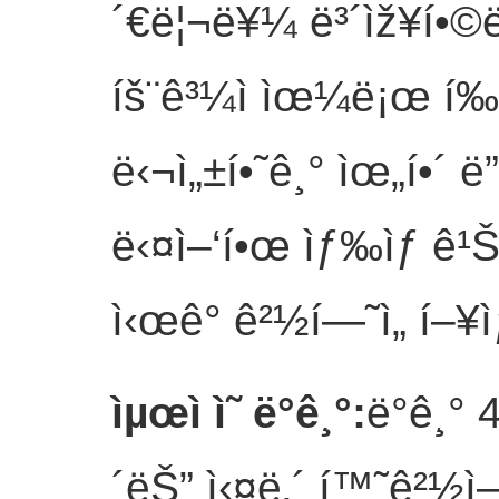
´€ë¦¬ë¥¼ ë³´ìž¥í•©ë‹
íš¨ê³¼ì ìœ¼ë¡œ í‰íƒ
ë‹¬ì„±í•˜ê¸° ìœ„í•´ ë
ë‹¤ì–‘í•œ ìƒ‰ìƒ ê¹Šì´
ì‹œê° ê²½í—˜ì„ í–¥ì
ìµœì ì˜ ë°ê¸°
:
ë°ê¸° 
´ëŠ” ì‹¤ë‚´ í™˜ê²½ì—