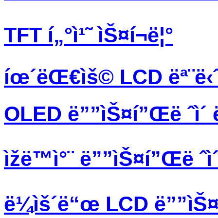
TFT í„°ì¹˜ ìŠ¤í¬ë¦°
íœ´ëŒ€ìš© LCD ëª¨ë‹ˆ
OLED ë””ìŠ¤í”Œë ˆì´ 
ìžë™ì°¨ ë””ìŠ¤í”Œë ˆì
ë¼ìš´ë“œ LCD ë””ìŠ¤í