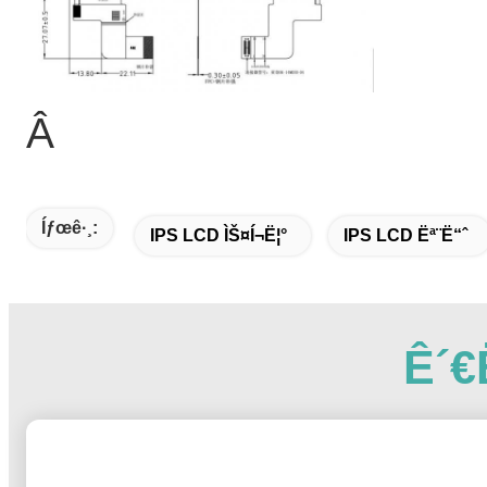
Â
Íƒœê·¸:
IPS LCD ÌŠ¤í¬ë¦°
IPS LCD Ëª¨ë“ˆ
Ê´€ë