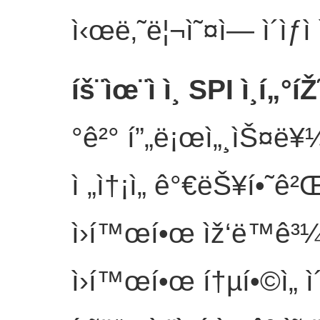
ì‹œë‚˜ë¦¬ì˜¤ì— ì´ìƒì
íš¨ìœ¨ì ì¸ SPI ì¸í„°íŽ
°ê²° í”„ë¡œì„¸ìŠ¤ë¥¼ 
ì „ì†¡ì„ ê°€ëŠ¥í•˜ê²
ì›í™œí•œ ìž‘ë™ê³¼
ì›í™œí•œ í†µí•©ì„ ì