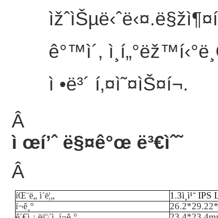
ìžˆìŠµë‹ˆë‹¤.ë§žì¶¤í
ê°™ì´, ì¸í„°ëž™í‹°ë
ì •ë³´ í‚¤ì˜¤ìŠ¤í¬.
Â
ì œí’ˆ ë§¤ê°œ ë³€ìˆ˜
Â
íŒ¨ë„ ì´ë¦„
1.3ì¸ì¹˜ IP
í¬ê¸°
26.2*29.22
ê´€ì¸¡ ë©´ì  í¬ê¸°
23.4*23.4