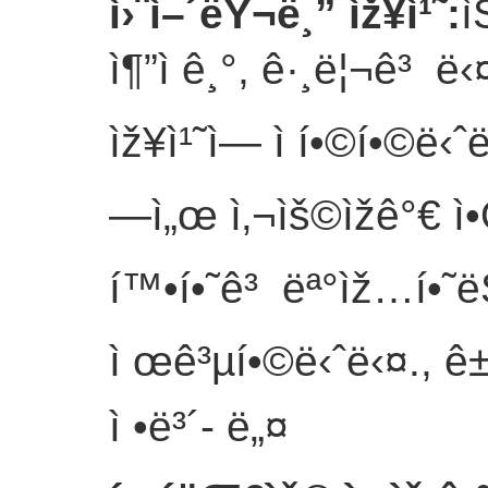
ì›¨ì–´ëŸ¬ë¸” ìž¥ì¹˜
:
ì
ì¶”ì ê¸°, ê·¸ë¦¬ê³ ë
ìž¥ì¹˜ì— ì í•©í•©ë‹ˆë
—ì„œ ì‚¬ìš©ìžê°€ ì
í™•í•˜ê³ ëª°ìž…í•˜ëŠ”
ì œê³µí•©ë‹ˆë‹¤., ê±´ê
ì •ë³´
- ë„¤