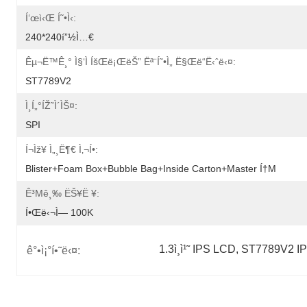
Í‘œì‹œ Í˜•ì‹:
240*240í”½ì…€
Êµ¬ë™ê¸° Ì§‘ì íšŒë¡œëŠ” Ëª¨í˜•ì„ Ë§Œë“­ë‹ˆë‹¤:
ST7789V2
Ì¸í„°íŽ˜ì´ìŠ¤:
SPI
Í¬ìž¥ Ì„¸ë¶€ Ì‚¬í•­:
Blister+foam Box+bubble Bag+inside Carton+master Í†µ
Ê³µê¸‰ ËŠ¥ë ¥:
Í•œë‹¬ì— 100K
1.3ì¸ì¹˜ IPS LCD
, 
ST7789V2 I
ê°•ì¡°í•˜ë‹¤: