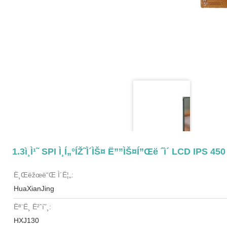
1.3ì¸ì¹˜ SPI Ì¸í„°íŽ˜ì´ìŠ¤ Ë””ìŠ¤í”Œë ˆì´ LCD IPS 4
Ë¸Œëžœë“œ Ì´ë¦„:
HuaXianJing
Ëª¨ë¸ Ë²ˆí˜¸:
HXJ130