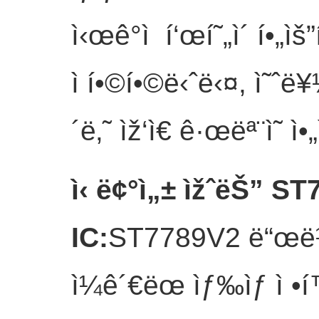
ì‹œê°ì  í‘œí˜„ì´ í•„
ì í•©í•©ë‹ˆë‹¤, ì˜ˆë¥¼
´ë‚˜ ìž‘ì€ ê·œëª¨ì˜ ì
ì‹ ë¢°ì„± ìžˆëŠ” ST
IC
:
ST7789V2 ë“œë¼ì´
ì¼ê´€ëœ ìƒ‰ìƒ ì •í™•