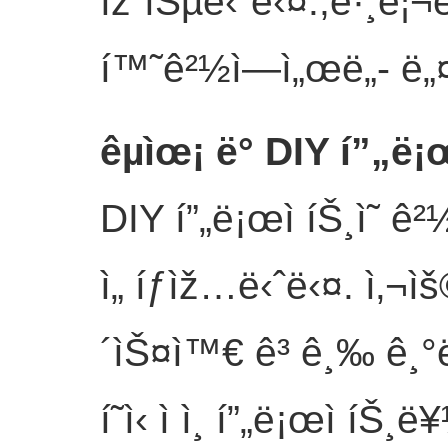
ìžˆìŠµë‹ˆë‹¤.,ê·¸ë¦¬
í™˜ê²½ì—ì„œë„
- ë„
êµìœ¡ ë° DIY í”„ë¡œ
DIY í”„ë¡œì íŠ¸ì˜ ê²½
ì„ íƒìž…ë‹ˆë‹¤. ì‚¬ìš
´ìŠ¤ì™€ ê³ ê¸‰ ê¸°ë
í˜ì‹ ì ì¸ í”„ë¡œì í