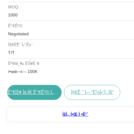
MOQ:
1000
Ê°€ê²©:
Negotiated
Ì§€ë¶ˆ Ì¡°ê±´:
T/T
Ê³µê¸‰ ËŠ¥ë ¥:
í•œë‹¬ì— 100K
Ì§€ê¸ˆ Ì—°ë½í•˜ì„¸ìš”
Ê°€ìž¥ Ì¢‹ì€ Ê°€ê²© Ì„ Êµ¬í•˜ë¼
Ìžì„¸í•œ Ì •ë³´