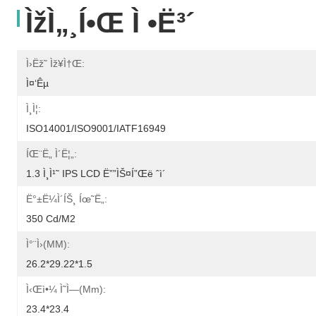
Ìžì„¸í•œ Ì •ë³´
Ì›ëž˜ Ìž¥ì†Œ:
Ì¤‘êµ­
Ì¸ì¦:
ISO14001/ISO9001/IATF16949
ÍŒ¨ë„ Ì´ë¦„:
1.3 Ì¸ì¹˜ IPS LCD Ë””ìŠ¤í”Œë ˆì´
Ë°±ë¼ì´íŠ¸ Íœ˜ë„:
350 Cd/m2
Ì°¨ì›(MM):
26.2*29.22*1.5
Ì‹œì•¼ Ì˜ì—­(mm):
23.4*23.4