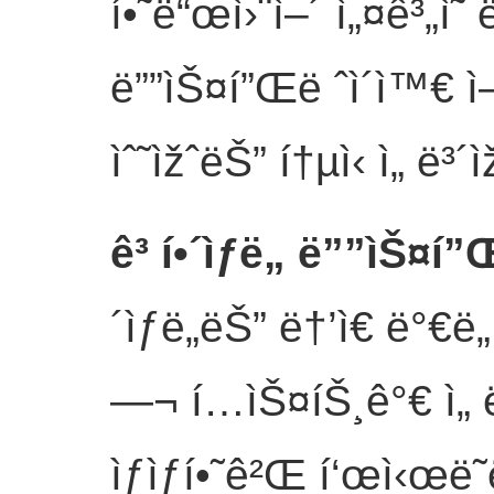
í•˜ë“œì›¨ì–´ ì„¤ê³„ì˜ ë
ë””ìŠ¤í”Œë ˆì´ì™€ ì—°
ìˆ˜ìžˆëŠ” í†µì‹ ì„ ë³
ê³ í•´ìƒë„ ë””ìŠ¤í”Œ
´ìƒë„ëŠ” ë†’ì€ ë°€
—¬ í…ìŠ¤íŠ¸ê°€ ì„ 
ìƒìƒí•˜ê²Œ í‘œì‹œë˜ë