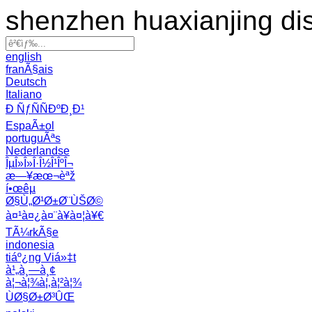
shenzhen huaxianjing di
english
franÃ§ais
Deutsch
Italiano
Ð ÑƒÑÑÐºÐ¸Ð¹
EspaÃ±ol
portuguÃªs
Nederlandse
ÎµÎ»Î»Î·Î½Î¹ÎºÎ¬
æ—¥æœ¬èªž
í•œêµ­
Ø§Ù„Ø¹Ø±Ø¨ÙŠØ©
à¤¹à¤¿à¤¨à¥à¤¦à¥€
TÃ¼rkÃ§e
indonesia
tiáº¿ng Viá»‡t
à¹„à¸—à¸¢
à¦¬à¦¾à¦‚à¦²à¦¾
ÙØ§Ø±Ø³ÛŒ