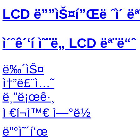
LCD ë””ìŠ¤í”Œë ˆì´ ëª
ì´ˆê´‘í­ ì˜¨ë„ LCD ëª¨ë“ˆ
ë‰´ìŠ¤
ì†”ë£¨ì…˜
ë¸”ë¡œê·¸
ì €í¬ì™€ ì—°ë½
ë”°ì˜´í‘œ