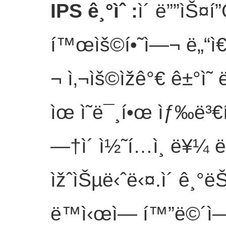
IPS ê¸°ìˆ
:
ì´ ë””ìŠ¤í
í™œìš©í•˜ì—¬ ë„“ì€
¬ ì‚¬ìš©ìžê°€ ê±°ì
ìœ ì˜ë¯¸í•œ ìƒ‰ë³€í
—†ì´ ì½˜í…ì¸ ë¥¼ 
ìžˆìŠµë‹ˆë‹¤.ì´ ê¸°ë
ë™ì‹œì— í™”ë©´ì— 