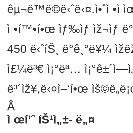
êµ¬ë™ë©ë‹ˆë‹¤.ì•ˆì •ì 
ì •í™•í•œ ìƒ‰ìƒ ìž¬ìƒ ë
450 ë‹ˆíŠ¸ ë°ê¸°ë¥¼ ìžëž
ì£¼ë³€ ì¡°ëª… ì¡°ê±´ì—ì
ë³´ìž¥,ë‹¤ì–‘í•œ ìš©ë„ë¡œ 
Â
ì œí’ˆ íŠ¹ì„±
- ë„¤