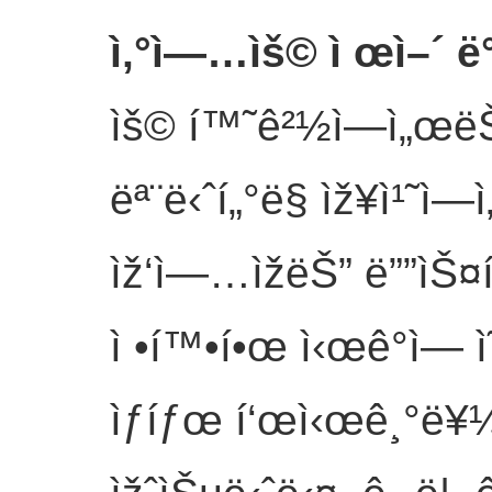
ì‚°ì—…ìš© ì œì–´ ë°
ìš© í™˜ê²½ì—ì„œëŠ” 
ëª¨ë‹ˆí„°ë§ ìž¥ì¹˜ì—
ìž‘ì—…ìžëŠ” ë””ìŠ¤í
ì •í™•í•œ ì‹œê°ì— ì˜
ìƒíƒœ í‘œì‹œê¸°ë¥¼