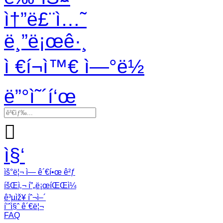
ì†”ë£¨ì…˜
ë¸”ë¡œê·¸
ì €í¬ì™€ ì—°ë½
ë”°ì˜´í‘œ

ì§‘
ìš°ë¦¬ ì— ê´€í•œ ê²ƒ
íšŒì‚¬ í”„ë¡œíŒŒì¼
ê³µìž¥ íˆ¬ì–´
í’ˆì§ˆ ê´€ë¦¬
FAQ