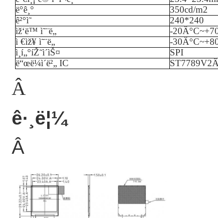
ë°ê¸°
35
0cd/m2
ê²°ì˜
240*240
ìž‘ë™ ì˜¨ë„
-
20
Â°C~+
7
ì €ìž¥ ì˜¨ë„
-
3
0Â°C~+
8
ì¸í„°íŽ˜ì´ìŠ¤
SPI
ë“œë¼ì´ë²„ IC
ST7789V2
Â
ê·¸ë¦¼
Â