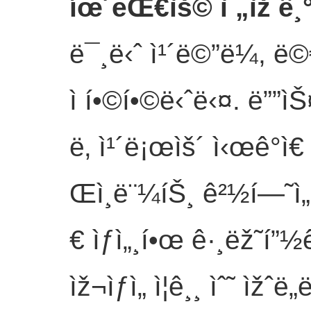
íœ´ëŒ€ìš© ì „ìž ê¸
ë¯¸ë‹ˆ ì¹´ë©”ë¼, ë©€
ì í•©í•©ë‹ˆë‹¤. ë””ìŠ
ë‚ ì¹´ë¡œìš´ ì‹œê°ì
Œì¸ë¨¼íŠ¸ ê²½í—˜ì„ 
€ ìƒì„¸í•œ ê·¸ëž˜í”
ìž¬ìƒì„ ì¦ê¸¸ ìˆ˜ ìžˆë„ë