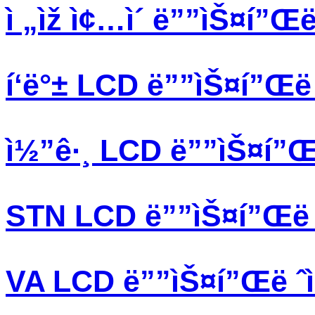
ì „ìž ì¢…ì´ ë””ìŠ¤í”Œë 
í‘ë°± LCD ë””ìŠ¤í”Œë ˆ
ì½”ê·¸ LCD ë””ìŠ¤í”Œë 
STN LCD ë””ìŠ¤í”Œë ˆ
VA LCD ë””ìŠ¤í”Œë ˆì