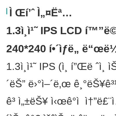
Ì Œí’ˆ Ì„¤ëª…
1.3ì¸ì¹˜ IPS LCD í™”ë©´ 
240*240 í•´ìƒë„ ë“œë
1.3ì¸ì¹˜ IPS (ì¸ í”Œë ˆì¸
´ëŠ” ë›°ì–´ë‚œ ê¸°ëŠ¥ê³¼ 
ê³ ì„±ëŠ¥ ì‹œê°ì  ì†”ë£¨