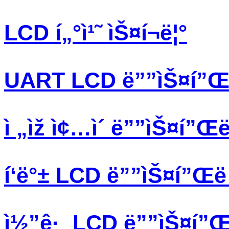
LCD í„°ì¹˜ ìŠ¤í¬ë¦°
UART LCD ë””ìŠ¤í”Œë 
ì „ìž ì¢…ì´ ë””ìŠ¤í”Œë 
í‘ë°± LCD ë””ìŠ¤í”Œë ˆ
ì½”ê·¸ LCD ë””ìŠ¤í”Œë 