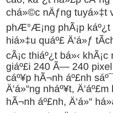
chá»©c nÄƒng tuyá»‡t 
phÆ°Æ¡ng phÃ¡p káº¿t 
hiá»‡u quáº£ Ä‘á»ƒ tÃ­ch
cÃ¡c thiáº¿t bá»‹ khÃ¡
giáº£i 240 Ã— 240 pixe
cáº¥p hÃ¬nh áº£nh sáº¯c
Ä‘á»“ng nháº¥t, Ä‘áº£m 
hÃ¬nh áº£nh, Ä‘á»“ há»