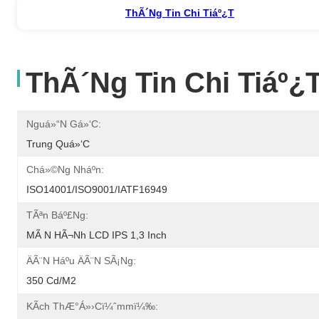
ThÃ´ng Tin Chi Tiáº¿t
ThÃ´ng Tin Chi Tiáº¿
Nguá»“n Gá»‘c:
Trung Quá»‘c
Chá»©ng Nháº­n:
ISO14001/ISO9001/IATF16949
TÃªn Báº£ng:
MÃ N HÃ¬nh LCD IPS 1,3 Inch
ÄÃ¨n Háº­u ÄÃ¨n SÃ¡ng:
350 Cd/m2
KÃ­ch ThÆ°á»›cï¼ˆmmï¼‰: