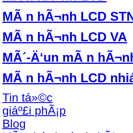
MÃ n hÃ¬nh LCD ST
MÃ n hÃ¬nh LCD VA
MÃ´-Ä‘un mÃ n hÃ¬n
MÃ n hÃ¬nh LCD nhi
Tin tá»©c
giáº£i phÃ¡p
Blog