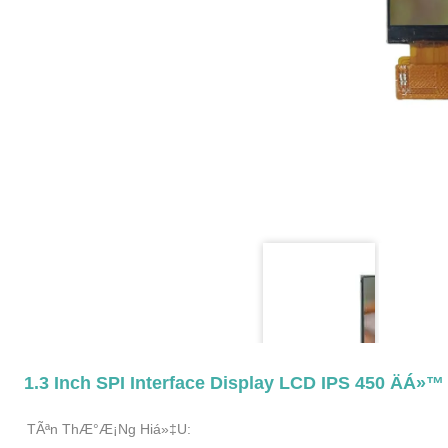
1.3 Inch SPI Interface Display LCD IPS 450 Äá»
TÃªn ThÆ°Æ¡ng Hiá»‡u: