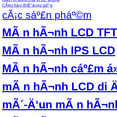
CÃ¢u há»i thÆ°á»ng gáº·p
cÃ¡c sáº£n pháº©m
MÃ n hÃ¬nh LCD TF
MÃ n hÃ¬nh IPS LCD
MÃ n hÃ¬nh cáº£m á
mÃ n hÃ¬nh LCD di 
mÃ´-Ä‘un mÃ n hÃ¬n