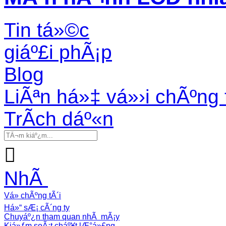
Tin tá»©c
giáº£i phÃ¡p
Blog
LiÃªn há»‡ vá»›i chÃºng 
TrÃ­ch dáº«n

NhÃ
Vá» chÃºng tÃ´i
Há»“ sÆ¡ cÃ´ng ty
Chuyáº¿n tham quan nhÃ mÃ¡y
Kiá»ƒm soÃ¡t cháº¥t lÆ°á»£ng