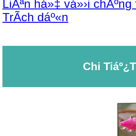
LiÃªn há»‡ vá»›i chÃºng 
TrÃ­ch dáº«n
Chi Tiáº¿