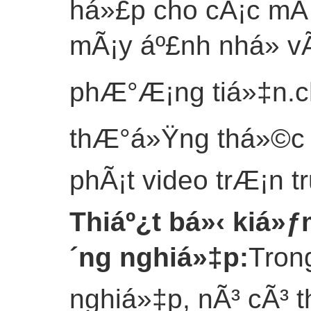
há»£p cho cÃ¡c mÃ
mÃ¡y áº£nh nhá» v
phÆ°Æ¡ng tiá»‡n.c
thÆ°á»Ÿng thá»©c Ä
phÃ¡t video trÆ¡n tr
Thiáº¿t bá»‹ kiá»
´ng nghiá»‡p
:
Tron
nghiá»‡p, nÃ³ cÃ³ 