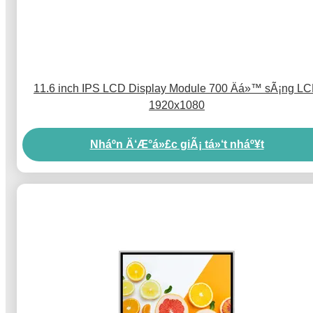
11.6 inch IPS LCD Display Module 700 Äá»™ sÃ¡ng L
1920x1080
Nháº­n Ä‘Æ°á»£c giÃ¡ tá»‘t nháº¥t