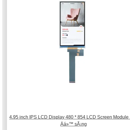
4.95 inch IPS LCD Display 480 * 854 LCD Screen Module
Äá»™ sÃ¡ng