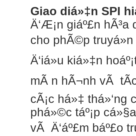
Giao diá»‡n SPI h
Ä‘Æ¡n giáº£n hÃ³a 
cho phÃ©p truyá»n 
Ä‘iá»u kiá»‡n hoáº
mÃ n hÃ¬nh vÃ tÃ­ch
cÃ¡c há»‡ thá»‘ng 
phá»©c táº¡p cá»§a
vÃ Ä‘áº£m báº£o tru