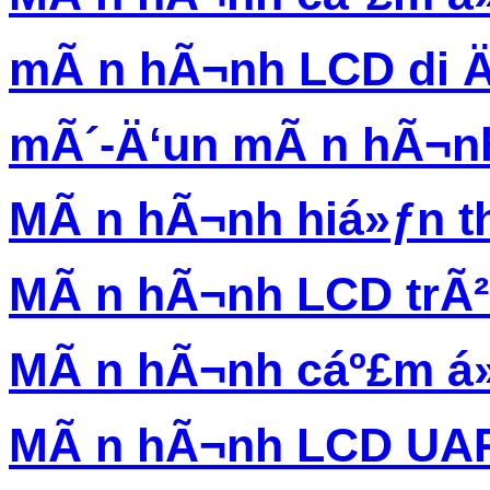
mÃ n hÃ¬nh LCD di 
mÃ´-Ä‘un mÃ n hÃ¬n
MÃ n hÃ¬nh hiá»ƒn th
MÃ n hÃ¬nh LCD trÃ
MÃ n hÃ¬nh cáº£m á
MÃ n hÃ¬nh LCD UA