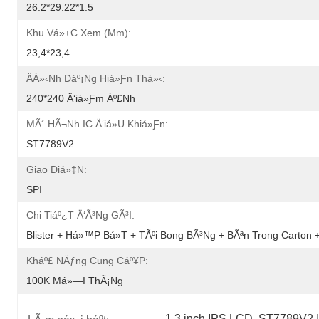
26.2*29.22*1.5
Khu Vá»±c Xem (mm):
23,4*23,4
Äá»‹nh Dáº¡ng Hiá»ƒn Thá»‹:
240*240 Ä‘iá»ƒm Áº£nh
MÃ´ HÃ¬nh IC Ä‘iá»u Khiá»ƒn:
ST7789V2
Giao Diá»‡n:
SPI
Chi Tiáº¿t Ä‘Ã³ng GÃ³i:
Blister + Há»™p Bá»t + TÃºi Bong BÃ³ng + BÃªn Trong Carton 
Kháº£ NÄƒng Cung Cáº¥p:
100K Má»—I ThÃ¡ng
1.3 inch IPS LCD
, 
ST7789V2 