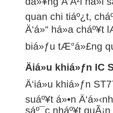
dá»¥ng Ä‘Ã²i há»i s
quan chi tiáº¿t, ch
Ä‘á»“ há»a cháº¥t 
biá»ƒu tÆ°á»£ng qu
Äiá»u khiá»ƒn IC 
Ä‘iá»u khiá»ƒn ST
suáº¥t á»•n Ä‘á»‹n
sáº¯c nháº¥t quÃ¡