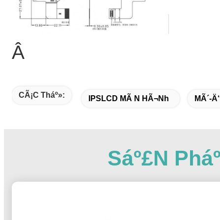
Â
CÃ¡c Tháº»:
IPSLCD MÃ N HÃ¬nh
MÃ´-Ä
Sáº£n Phá