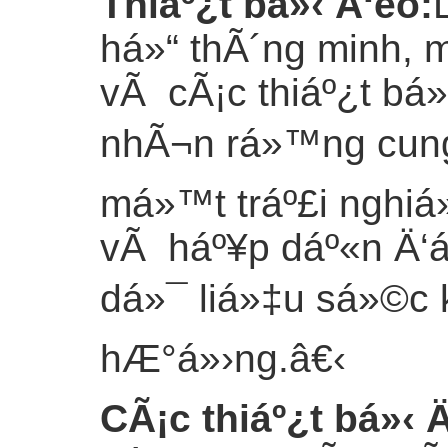
Thiáº¿t bá»‹ Ä‘eo
:
há»“ thÃ´ng minh, 
vÃ cÃ¡c thiáº¿t bá»
nhÃ¬n rá»™ng cung
má»™t tráº£i nghiá
vÃ háº¥p dáº«n Ä‘á
dá»¯ liá»‡u sá»©c k
hÆ°á»›ng.
â€‹
CÃ¡c thiáº¿t bá»‹ Ä