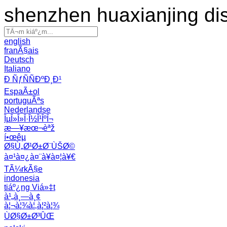
shenzhen huaxianjing di
english
franÃ§ais
Deutsch
Italiano
Ð ÑƒÑÑÐºÐ¸Ð¹
EspaÃ±ol
portuguÃªs
Nederlandse
ÎµÎ»Î»Î·Î½Î¹ÎºÎ¬
æ—¥æœ¬èªž
í•œêµ­
Ø§Ù„Ø¹Ø±Ø¨ÙŠØ©
à¤¹à¤¿à¤¨à¥à¤¦à¥€
TÃ¼rkÃ§e
indonesia
tiáº¿ng Viá»‡t
à¹„à¸—à¸¢
à¦¬à¦¾à¦‚à¦²à¦¾
ÙØ§Ø±Ø³ÛŒ