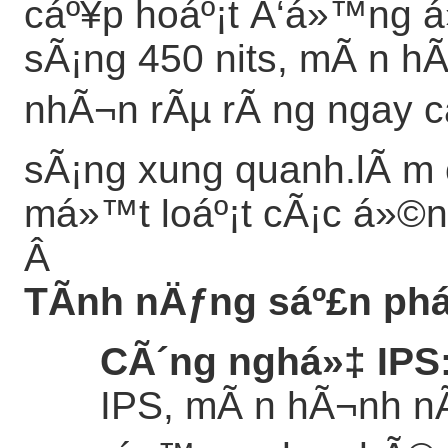
cáº¥p hoáº¡t Ä‘á»™ng á
sÃ¡ng 450 nits, mÃ n h
nhÃ¬n rÃµ rÃ ng ngay cá
sÃ¡ng xung quanh.lÃ m 
má»™t loáº¡t cÃ¡c á»©
Â
TÃ­nh nÄƒng sáº£n ph
CÃ´ng nghá»‡ IPS
IPS, mÃ n hÃ¬nh n