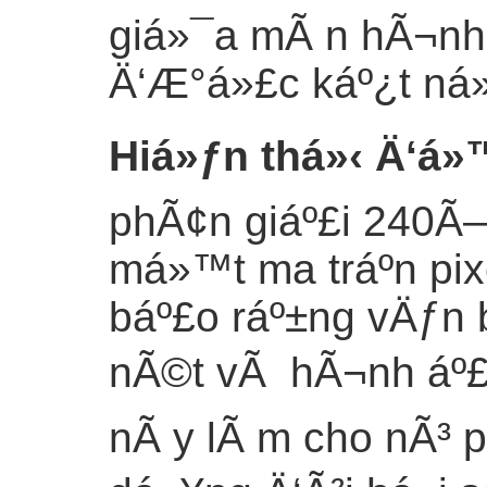
giá»¯a mÃ n hÃ¬nh 
Ä‘Æ°á»£c káº¿t ná»‘
Hiá»ƒn thá»‹ Ä‘á»
phÃ¢n giáº£i 240Ã—
má»™t ma tráº­n pix
báº£o ráº±ng vÄƒn 
nÃ©t vÃ hÃ¬nh áº£n
nÃ y lÃ m cho nÃ³ 