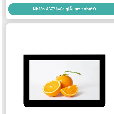
Nháº­n Ä‘Æ°á»£c giÃ¡ tá»‘t nháº¥t