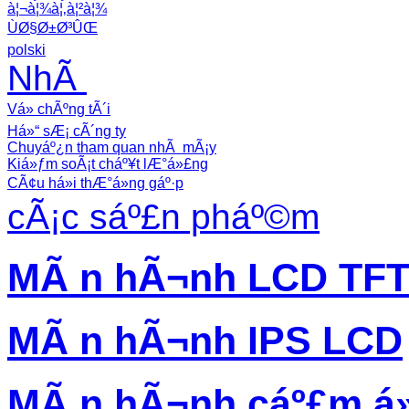
à¦¬à¦¾à¦‚à¦²à¦¾
ÙØ§Ø±Ø³ÛŒ
polski
NhÃ
Vá» chÃºng tÃ´i
Há»“ sÆ¡ cÃ´ng ty
Chuyáº¿n tham quan nhÃ mÃ¡y
Kiá»ƒm soÃ¡t cháº¥t lÆ°á»£ng
CÃ¢u há»i thÆ°á»ng gáº·p
cÃ¡c sáº£n pháº©m
MÃ n hÃ¬nh LCD TF
MÃ n hÃ¬nh IPS LCD
MÃ n hÃ¬nh cáº£m á