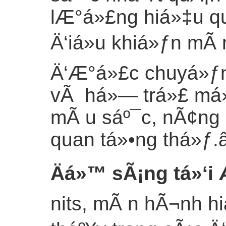
lÆ°á»£ng hiá»‡u q
Ä‘iá»u khiá»ƒn mÃ 
Ä‘Æ°á»£c chuyá»ƒ
vÃ há»— trá»£ má»
mÃ u sáº¯c, nÃ¢ng 
quan tá»•ng thá»ƒ.
Äá»™ sÃ¡ng tá»‘i
nits, mÃ n hÃ¬nh h