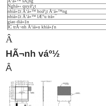
Ä‘á»™ sÃ¡ng
Nghá»‹ quyáº¿t
nhiá»‡t Ä‘á»™ hoáº¡t Ä‘á»™ng
nhiá»‡t Ä‘á»™ lÆ°u trá»¯
giao diá»‡n
IC trÃ¬nh Ä‘iá»u khiá»ƒn
Â
HÃ¬nh váº½
Â