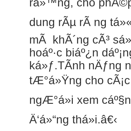
rá»™ng, cho phÃ©p
dung rÃµ rÃ ng tá»
mÃ khÃ´ng cÃ³ sá»±
hoáº·c biáº¿n dáº¡
ká»ƒ.TÃ­nh nÄƒng n
tÆ°á»Ÿng cho cÃ¡c
ngÆ°á»i xem cáº§n
Ä‘á»“ng thá»i.
â€‹