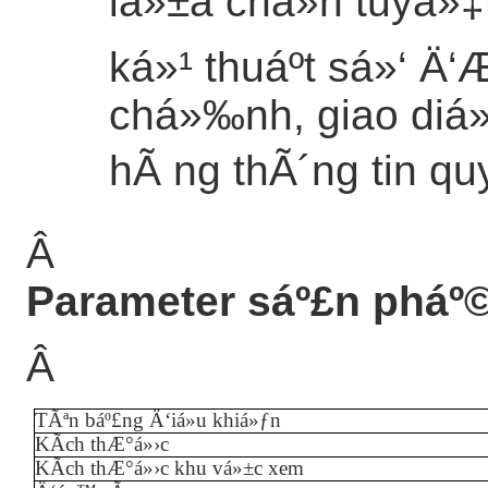
lá»±a chá»n tuyá»
ká»¹ thuáº­t sá»‘ Ä‘
chá»‰nh, giao diá
hÃ ng thÃ´ng tin qu
Â
Parameter sáº£n pháº
Â
TÃªn báº£ng Ä‘iá»u khiá»ƒn
KÃ­ch thÆ°á»›c
KÃ­ch thÆ°á»›c khu vá»±c xem