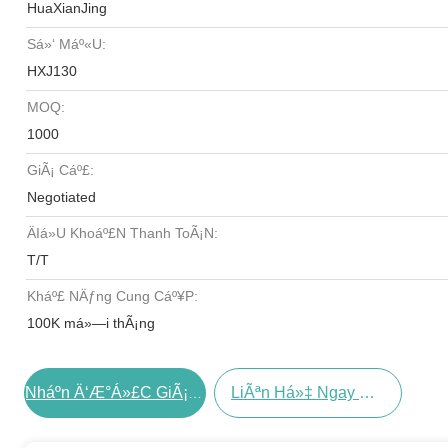
HuaXianJing
Sá»‘ Máº«u:
HXJ130
MOQ:
1000
GiÃ¡ Cáº£:
Negotiated
Äiá»u Khoáº£n Thanh ToÃ¡n:
T/T
Kháº£ NÄƒng Cung Cáº¥p:
100K má»—i thÃ¡ng
LiÃªn Há»‡ Ngay BÃ¢y Giá»
Nháº­n Ä‘Æ°á»£c GiÃ¡ Tá»‘t Nháº¥t