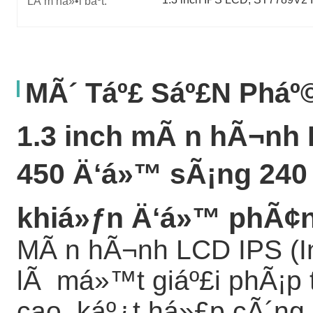
LÃ m ná»•i báº­t:
MÃ´ Táº£ Sáº£n Phá
1.3 inch mÃ n hÃ¬nh 
450 Ä‘á»™ sÃ¡ng 240 *
khiá»ƒn Ä‘á»™ phÃ¢n
MÃ n hÃ¬nh LCD IPS (In 
lÃ má»™t giáº£i phÃ¡p 
cao, káº¿t há»£p cÃ´ng 