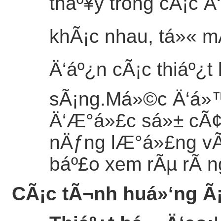
tháº¥y trong cÃ¡c Ä
khÃ¡c nhau, tá»« m
Ä‘áº¿n cÃ¡c thiáº¿t l
sÃ¡ng.Má»©c Ä‘á»™
Ä‘Æ°á»£c sá»± cÃ¢n
nÄƒng lÆ°á»£ng vÃ
báº£o xem rÃµ rÃ n
CÃ¡c tÃ¬nh huá»‘ng Ã