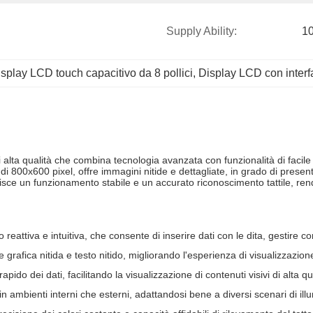
Supply Ability:
1
splay LCD touch capacitivo da 8 pollici
, 
Display LCD con interf
i alta qualità che combina tecnologia avanzata con funzionalità di facile
di 800x600 pixel, offre immagini nitide e dettagliate, in grado di present
ntisce un funzionamento stabile e un accurato riconoscimento tattile, r
reattiva e intuitiva, che consente di inserire dati con le dita, gestire c
 grafica nitida e testo nitido, migliorando l'esperienza di visualizzazio
ido dei dati, facilitando la visualizzazione di contenuti visivi di alta qu
ia in ambienti interni che esterni, adattandosi bene a diversi scenari di il