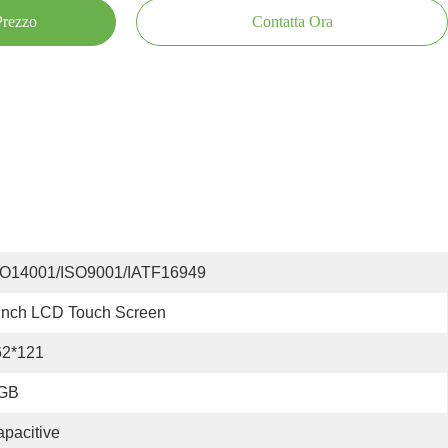
 Prezzo
Contatta Ora
SO14001/ISO9001/IATF16949
Inch LCD Touch Screen
62*121
GB
pacitive