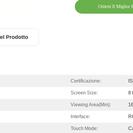
Ottieni Il Miglior
el Prodotto
Certificazione:
I
Screen Size:
8 
Viewing Area(mm):
1
Interface:
R
Touch Mode:
Ca