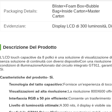
Blister+foam Box+bubble 
Packaging Details:
Bag+inside Carton+master 
Carton
Evidenziare:
Display LCD di 300 luminosità
, 
Di
Descrizione Del Prodotto
L'LCD touch capacitive da 8 pollici è una soluzione di visualizzazione d
senza soluzione di continuità con diversi dispositiviCon una risoluzione 
condizioni di illuminazioneAzionato dal circuito integrato GT911, gara
Sì.
Caratteristiche del prodotto
- Sì.
Tecnologia del tatto capacitivo
:
Fornisce un'esperienza di tocco 
Visualizzazioni ad alta risoluzione
:
La risoluzione 800X600 offre
Interfaccia RGB a 50 pin efficiente
:
Consente un trasferimento rap
Livello di luminosità ottimale
:
A 300 nits, il display è visibile s