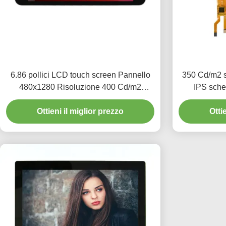
6.86 pollici LCD touch screen Pannello
350 Cd/m2 s
480x1280 Risoluzione 400 Cd/m2
IPS sche
Capacitive touch screen Con interfaccia
Ottieni il miglior prezzo
MIPI
Otti