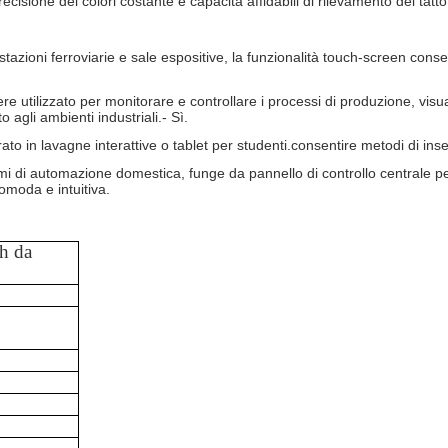
ecisione dei colori costante e capacità affidabili di rilevamento del tatto
azioni ferroviarie e sale espositive, la funzionalità touch-screen conse
sere utilizzato per monitorare e controllare i processi di produzione, vi
o agli ambienti industriali.
- Sì.
grato in lavagne interattive o tablet per studenti.consentire metodi di 
i di automazione domestica, funge da pannello di controllo centrale per l
comoda e intuitiva.
h da