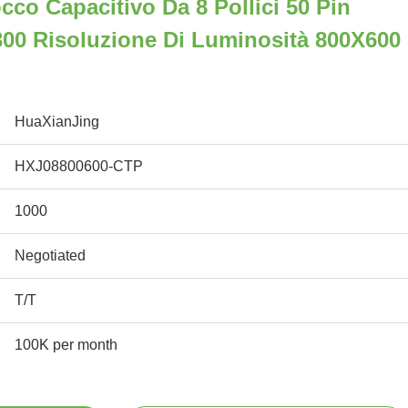
cco Capacitivo Da 8 Pollici 50 Pin
300 Risoluzione Di Luminosità 800X600
HuaXianJing
HXJ08800600-CTP
1000
Negotiated
T/T
100K per month