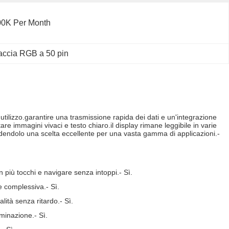
00K Per Month
accia RGB a 50 pin
 utilizzo.garantire una trasmissione rapida dei dati e un'integrazione
are immagini vivaci e testo chiaro.il display rimane leggibile in varie
endendolo una scelta eccellente per una vasta gamma di applicazioni.
-
on più tocchi e navigare senza intoppi.
- Sì.
ne complessiva.
- Sì.
alità senza ritardo.
- Sì.
luminazione.
- Sì.