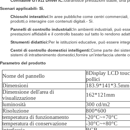
Confiabile GT911 Driver IC
:
Garantisce prestazioni stabili, una pr
Scenari applicabili
- Sì.
Chioschi interattivi
:
In aree pubbliche come centri commerciali, st
prodotti,o interagire con contenuti digitali.
- Sì.
Pannelli di controllo industriali
:
In ambienti industriali, può es
prestazioni affidabili e il controllo basato sul tatto lo rendono adatt
Strumenti didattici
:
Per le istituzioni educative, può essere inte
Centri di controllo domestici intelligenti
:
Come parte dei sistem
sistemi di intrattenimento domestici,fornire un'interfaccia utente 
Parametro del prodotto
8
Display LCD touc
Nome del pannello
pollici
Dimensioni
183.9
*
141
*
3.5
mm
Dimensione dell'area di
162
*
121
mm
visualizzazione
luminosità
300
cd/m2
Risoluzione
800
*
600
temperatura di funzionamento
-
20
°C~+
70
°C
temperatura di conservazione
-
3
0°C
~
+
80
°C
interfaccia
RGB