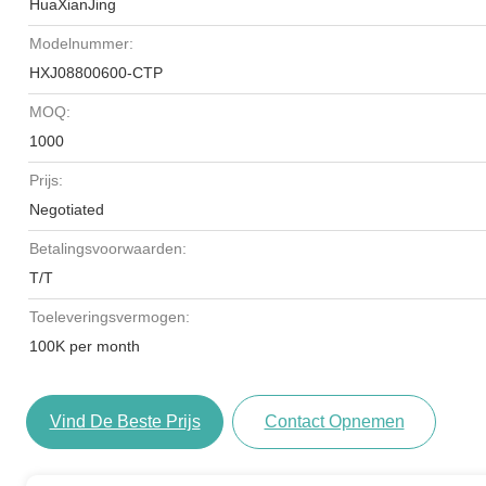
HuaXianJing
Modelnummer:
HXJ08800600-CTP
MOQ:
1000
Prijs:
Negotiated
Betalingsvoorwaarden:
T/T
Toeleveringsvermogen:
100K per month
Vind De Beste Prijs
Contact Opnemen