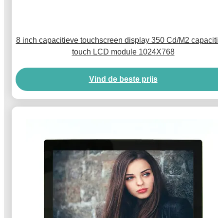
8 inch capacitieve touchscreen display 350 Cd/M2 capacit
touch LCD module 1024X768
Vind de beste prijs