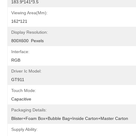
183.9*141*3.5
Viewing Area(mm):
162*121
Display Resolution:
800X600  Pexels
Interface:
RGB
Driver Ic Model:
GT911
Touch Mode:
Capacitive
Packaging Details:
Blister+foam Box+bubble Bag+inside Carton+master Carton
Supply Ability: