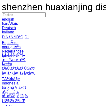
shenzhen huaxianjing di
english
franÃ§ais
Deutsch
Italiano
Ð ÑƒÑÑÐºÐ¸Ð¹
EspaÃ±ol
portuguÃªs
Nederlandse
ÎµÎ»Î»Î·Î½Î¹ÎºÎ¬
æ—¥æœ¬èªž
í•œêµ­
Ø§Ù„Ø¹Ø±Ø¨ÙŠØ©
à¤¹à¤¿à¤¨à¥à¤¦à¥€
TÃ¼rkÃ§e
indonesia
tiáº¿ng Viá»‡t
à¹„à¸—à¸¢
à¦¬à¦¾à¦‚à¦²à¦¾
ÙØ§Ø±Ø³ÛŒ