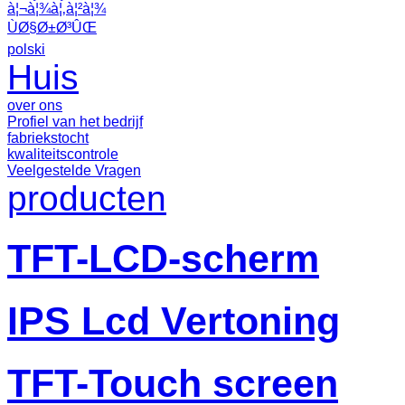
à¦¬à¦¾à¦‚à¦²à¦¾
ÙØ§Ø±Ø³ÛŒ
polski
Huis
over ons
Profiel van het bedrijf
fabriekstocht
kwaliteitscontrole
Veelgestelde Vragen
producten
TFT-LCD-scherm
IPS Lcd Vertoning
TFT-Touch screen