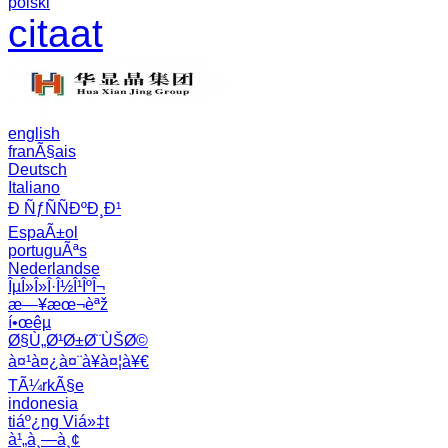
polski
citaat
english
franÃ§ais
Deutsch
Italiano
Ð ÑƒÑÑÐºÐ¸Ð¹
EspaÃ±ol
portuguÃªs
Nederlandse
ÎµÎ»Î»Î·Î½Î¹ÎºÎ¬
æ—¥æœ¬èªž
í•œêµ­
Ø§Ù„Ø¹Ø±Ø¨ÙŠØ©
à¤¹à¤¿à¤¨à¥à¤¦à¥€
TÃ¼rkÃ§e
indonesia
tiáº¿ng Viá»‡t
à¹„à¸—à¸¢