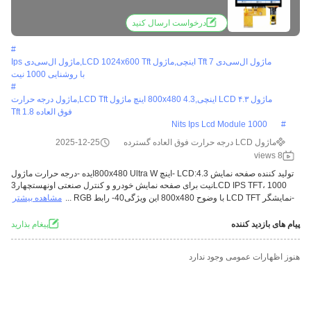
درخواست ارسال کنید
#
ماژول ال‌سی‌دی Tft 7 اینچی,ماژول LCD 1024x600 Tft,ماژول ال‌سی‌دی Ips
با روشنایی 1000 نیت
#
ماژول LCD ۴.۳ اینچی,800x480 4.3 اینچ ماژول LCD Tft,ماژول درجه حرارت
فوق العاده 1.8 Tft
1000 Nits Ips Lcd Module
#
ماژول LCD درجه حرارت فوق العاده گسترده
2025-12-25
8 views
تولید کننده صفحه نمایش LCD:4.3 -اینچ 800x480 Ultra Wایده -درجه حرارت ماژول
LCD IPS TFT، 1000نیت برای صفحه نمایش خودرو و کنترل صنعتی اونهستچهار3
-نمایشگر LCD TFT با وضوح 800x480 این ویژگی40- رابط RGB ...
مشاهده بیشتر
پیام های بازدید کننده
پيغام بذاريد
هنوز اظهارات عمومی وجود ندارد