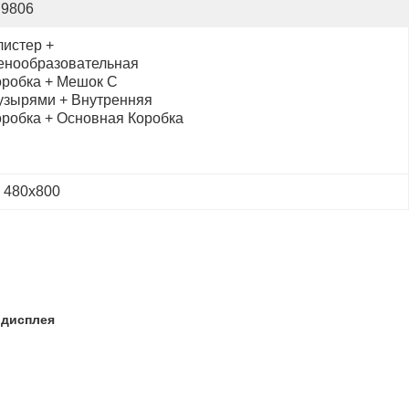
I9806
истер + 
енообразовательная 
оробка + Мешок С 
узырями + Внутренняя 
оробка + Основная Коробка
 480x800
 дисплея