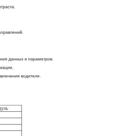
траста.
аправлений.
ния данных и параметров.
мации.
влечения водителя.
дуль