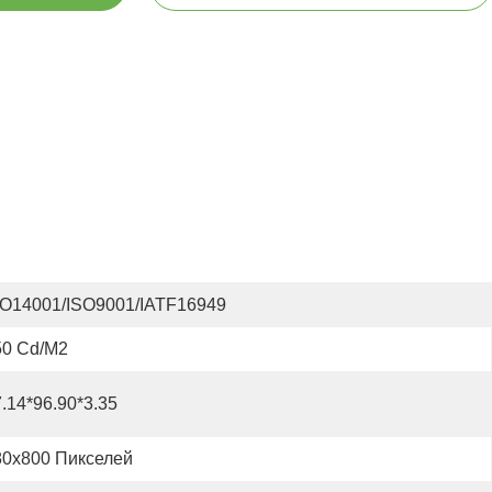
SO14001/ISO9001/IATF16949
50 Cd/m2
.14*96.90*3.35
80x800 Пикселей