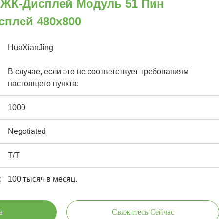
ЖК-Дисплей Модуль 51 Пин
плей 480x800
HuaXianJing
В случае, если это не соответствует требованиям
настоящего пункта:
1000
Negotiated
T/T
:
100 тысяч в месяц.
а
Свяжитесь Сейчас