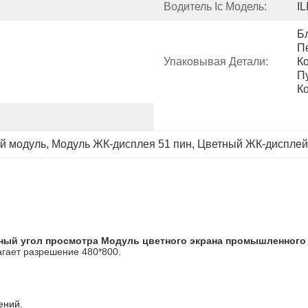
Водитель Ic Модель:
IL
Бл
П
Упаковывая Детали:
К
П
К
й модуль
, 
Модуль ЖК-дисплея 51 пин
, 
Цветный ЖК-дисплей
лный угол просмотра Модуль цветного экрана промышленного
гает разрешение 480*800.
ений.