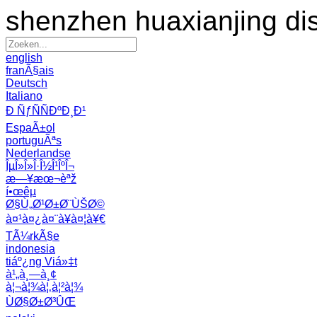
shenzhen huaxianjing di
english
franÃ§ais
Deutsch
Italiano
Ð ÑƒÑÑÐºÐ¸Ð¹
EspaÃ±ol
portuguÃªs
Nederlandse
ÎµÎ»Î»Î·Î½Î¹ÎºÎ¬
æ—¥æœ¬èªž
í•œêµ­
Ø§Ù„Ø¹Ø±Ø¨ÙŠØ©
à¤¹à¤¿à¤¨à¥à¤¦à¥€
TÃ¼rkÃ§e
indonesia
tiáº¿ng Viá»‡t
à¹„à¸—à¸¢
à¦¬à¦¾à¦‚à¦²à¦¾
ÙØ§Ø±Ø³ÛŒ