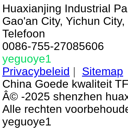
Huaxianjing Industrial Pa
Gao'an City, Yichun City,
Telefoon
0086-755-27085606
yeguoye1
Privacybeleid
|
Sitemap
China Goede kwaliteit T
Â© -2025 shenzhen huaxi
Alle rechten voorbehoud
yeguoye1