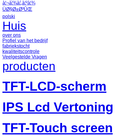
à¦¬à¦¾à¦‚à¦²à¦¾
ÙØ§Ø±Ø³ÛŒ
polski
Huis
over ons
Profiel van het bedrijf
fabriekstocht
kwaliteitscontrole
Veelgestelde Vragen
producten
TFT-LCD-scherm
IPS Lcd Vertoning
TFT-Touch screen