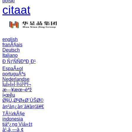
polski
citaat
english
franÃ§ais
Deutsch
Italiano
Ð ÑƒÑÑÐºÐ¸Ð¹
EspaÃ±ol
portuguÃªs
Nederlandse
ÎµÎ»Î»Î·Î½Î¹ÎºÎ¬
æ—¥æœ¬èªž
í•œêµ­
Ø§Ù„Ø¹Ø±Ø¨ÙŠØ©
à¤¹à¤¿à¤¨à¥à¤¦à¥€
TÃ¼rkÃ§e
indonesia
tiáº¿ng Viá»‡t
à¹„à¸—à¸¢