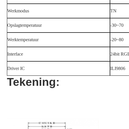
Werkmodus
TN
Opslagtemperatuur
-30~70
Werktemperatuur
-20~80
Interface
24bit RG
Driver IC
ILI9806
Tekening: