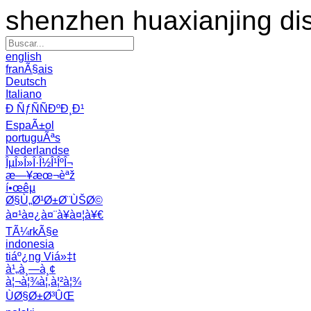
shenzhen huaxianjing di
english
franÃ§ais
Deutsch
Italiano
Ð ÑƒÑÑÐºÐ¸Ð¹
EspaÃ±ol
portuguÃªs
Nederlandse
ÎµÎ»Î»Î·Î½Î¹ÎºÎ¬
æ—¥æœ¬èªž
í•œêµ­
Ø§Ù„Ø¹Ø±Ø¨ÙŠØ©
à¤¹à¤¿à¤¨à¥à¤¦à¥€
TÃ¼rkÃ§e
indonesia
tiáº¿ng Viá»‡t
à¹„à¸—à¸¢
à¦¬à¦¾à¦‚à¦²à¦¾
ÙØ§Ø±Ø³ÛŒ