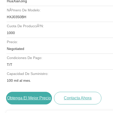
HuaXianJing
NÃºmero De Modelo:
HXJ0350BH
Cuota De ProducciÃ³n:
1000
Precio:
Negotiated
Condiciones De Pago:
T/T
Capacidad De Suministro:
100 mil al mes.
Obtenga El Mejor Precio
Contacta Ahora