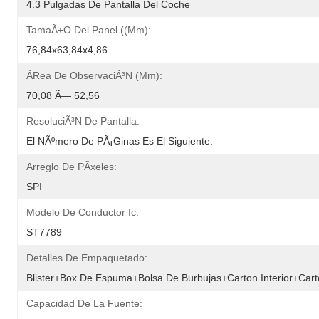
4.3 Pulgadas De Pantalla Del Coche
TamaÃ±o Del Panel ((mm):
76,84x63,84x4,86
Ãrea De ObservaciÃ³n (mm):
70,08 Ã— 52,56
ResoluciÃ³n De Pantalla:
El NÃºmero De PÃ¡ginas Es El Siguiente:
Arreglo De PÃ­xeles:
SPI
Modelo De Conductor Ic:
ST7789
Detalles De Empaquetado:
Blister+Box De Espuma+bolsa De Burbujas+Carton Interior+Car
Capacidad De La Fuente: