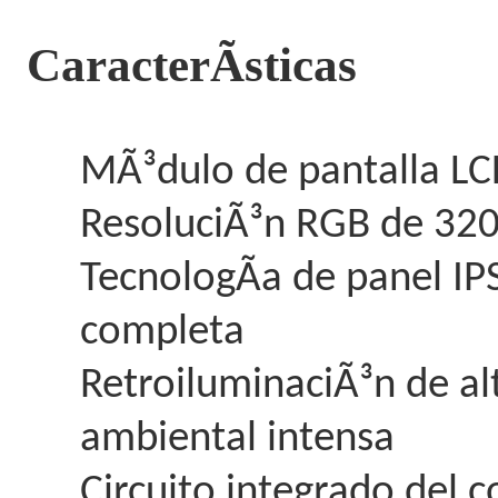
CaracterÃ­sticas
MÃ³dulo de pantalla LC
ResoluciÃ³n RGB de 32
TecnologÃ­a de panel IPS
completa
RetroiluminaciÃ³n de alt
ambiental intensa
Circuito integrado del 