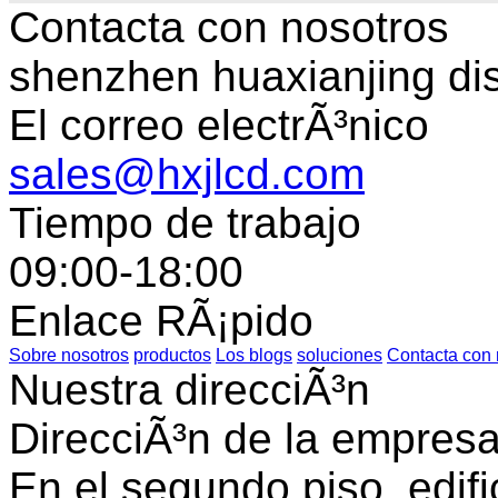
Contacta con nosotros
shenzhen huaxianjing di
El correo electrÃ³nico
sales@hxjlcd.com
Tiempo de trabajo
09:00-18:00
Enlace RÃ¡pido
Sobre nosotros
productos
Los blogs
soluciones
Contacta con 
Nuestra direcciÃ³n
DirecciÃ³n de la empres
En el segundo piso, edifi