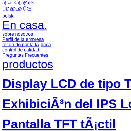
à¦¬à¦¾à¦‚à¦²à¦¾
ÙØ§Ø±Ø³ÛŒ
polski
En casa.
sobre nosotros
Perfil de la empresa
recorrido por la fÃ¡brica
control de calidad
Preguntas Frecuentes
productos
Display LCD de tipo 
ExhibiciÃ³n del IPS L
Pantalla TFT tÃ¡ctil