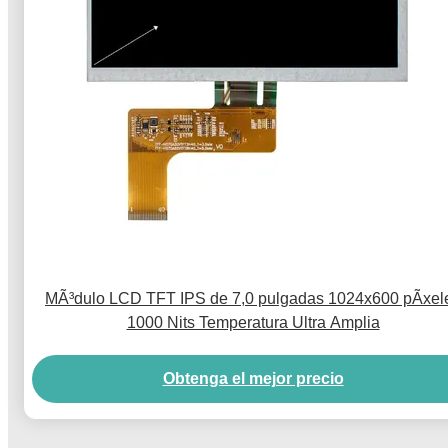
MÃ³dulo LCD TFT IPS de 7,0 pulgadas 1024x600 pÃ­xel
1000 Nits Temperatura Ultra Amplia
Obtenga el mejor precio