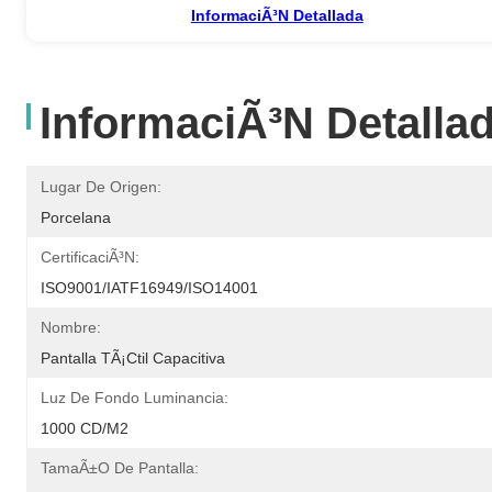
InformaciÃ³n Detallada
InformaciÃ³n Detalla
Lugar De Origen:
Porcelana
CertificaciÃ³n:
ISO9001/IATF16949/ISO14001
Nombre:
Pantalla TÃ¡ctil Capacitiva
Luz De Fondo Luminancia:
1000 CD/m2
TamaÃ±o De Pantalla: