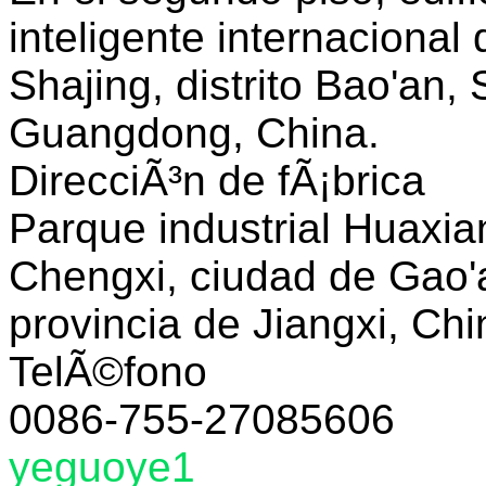
inteligente internacional
Shajing, distrito Bao'an,
Guangdong, China.
DirecciÃ³n de fÃ¡brica
Parque industrial Huaxian
Chengxi, ciudad de Gao'
provincia de Jiangxi, Chi
TelÃ©fono
0086-755-27085606
yeguoye1