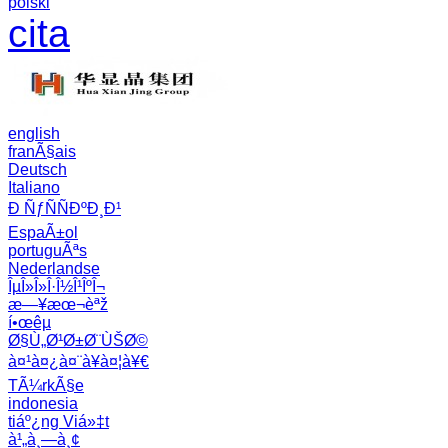
polski
cita
english
franÃ§ais
Deutsch
Italiano
Ð ÑƒÑÑÐºÐ¸Ð¹
EspaÃ±ol
portuguÃªs
Nederlandse
ÎµÎ»Î»Î·Î½Î¹ÎºÎ¬
æ—¥æœ¬èªž
í•œêµ­
Ø§Ù„Ø¹Ø±Ø¨ÙŠØ©
à¤¹à¤¿à¤¨à¥à¤¦à¥€
TÃ¼rkÃ§e
indonesia
tiáº¿ng Viá»‡t
à¹„à¸—à¸¢