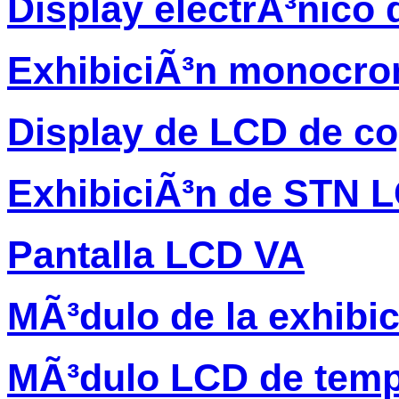
Display electrÃ³nico 
ExhibiciÃ³n monocro
Display de LCD de c
ExhibiciÃ³n de STN 
Pantalla LCD VA
MÃ³dulo de la exhibi
MÃ³dulo LCD de temp