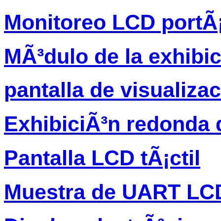
Monitoreo LCD portÃ¡
MÃ³dulo de la exhibi
pantalla de visualiza
ExhibiciÃ³n redonda 
Pantalla LCD tÃ¡ctil
Muestra de UART LC