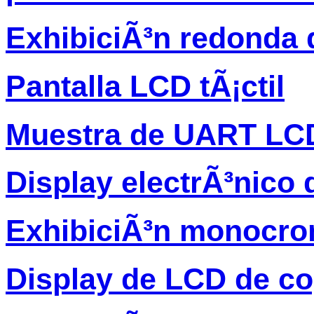
ExhibiciÃ³n redonda 
Pantalla LCD tÃ¡ctil
Muestra de UART LC
Display electrÃ³nico 
ExhibiciÃ³n monocro
Display de LCD de c