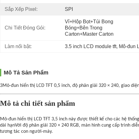
Sắp Xếp Pixel:
SPI
Vỉ+hộp Bọt+túi Bong 
Chi Tiết Đóng Gói:
Bóng+bên Trong 
Carton+master Carton
Làm nổi bật:
3.5 inch LCD module tft
, 
Mô-đun 
Mô Tả Sản Phẩm
3Mô-đun hiển thị LCD TFT 0,5 inch, độ phân giải 320 × 240, giao diệ
Mô tả chi tiết sản phẩm
Mô-đun hiển thị LCD TFT 3,5 inch này được thiết kế cho các hệ thống 
dài hạnVới độ phân giải 320 × 240 RGB, màn hình cung cấp trình diễn
tương tác con người-máy.