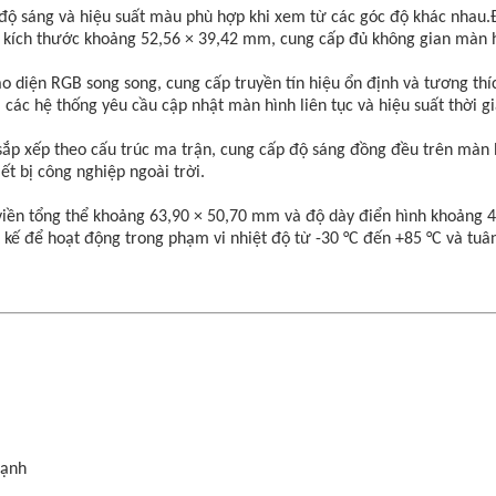
 sáng và hiệu suất màu phù hợp khi xem từ các góc độ khác nhau.Đặ
ó kích thước khoảng 52,56 × 39,42 mm, cung cấp đủ không gian màn hì
ao diện RGB song song, cung cấp truyền tín hiệu ổn định và tương th
 các hệ thống yêu cầu cập nhật màn hình liên tục và hiệu suất thời gi
ắp xếp theo cấu trúc ma trận, cung cấp độ sáng đồng đều trên màn 
t bị công nghiệp ngoài trời.
ền tổng thể khoảng 63,90 × 50,70 mm và độ dày điển hình khoảng 4,
t kế để hoạt động trong phạm vi nhiệt độ từ -30 °C đến +85 °C và tu
mạnh