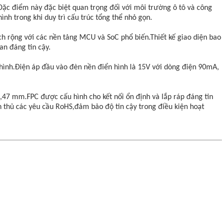
c điểm này đặc biệt quan trọng đối với môi trường ô tô và công
nh trong khi duy trì cấu trúc tổng thể nhỏ gọn.
ích rộng với các nền tảng MCU và SoC phổ biến.Thiết kế giao diện bao
an đáng tin cậy.
hình.Điện áp đầu vào đèn nền điển hình là 15V với dòng điện 90mA,
47 mm.FPC được cấu hình cho kết nối ổn định và lắp ráp đáng tin
ân thủ các yêu cầu RoHS,đảm bảo độ tin cậy trong điều kiện hoạt