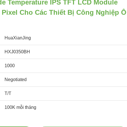
ide Temperature IPS TFT LCD Module
 Pixel Cho Các Thiết Bị Công Nghiệp Ô
HuaXianJing
HXJ0350BH
1000
Negotiated
T/T
100K mỗi tháng