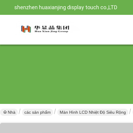
shenzhen huaxianjing display touch co.,LTD
Nhà
các sản phẩm
Màn Hình LCD Nhiệt Độ Siêu Rộng