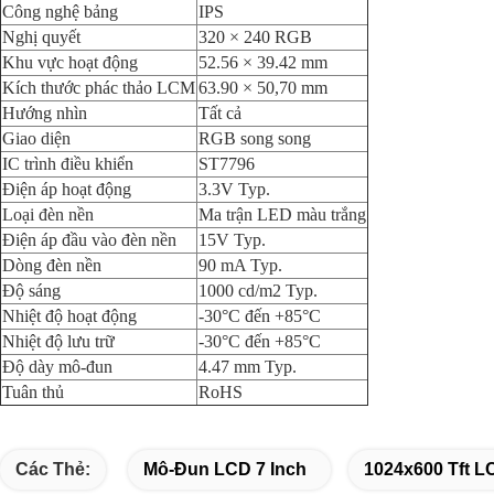
Công nghệ bảng
IPS
Nghị quyết
320 × 240 RGB
Khu vực hoạt động
52.56 × 39.42 mm
Kích thước phác thảo LCM
63.90 × 50,70 mm
Hướng nhìn
Tất cả
Giao diện
RGB song song
IC trình điều khiển
ST7796
Điện áp hoạt động
3.3V Typ.
Loại đèn nền
Ma trận LED màu trắng
Điện áp đầu vào đèn nền
15V Typ.
Dòng đèn nền
90 mA Typ.
Độ sáng
1000 cd/m2 Typ.
Nhiệt độ hoạt động
-30°C đến +85°C
Nhiệt độ lưu trữ
-30°C đến +85°C
Độ dày mô-đun
4.47 mm Typ.
Tuân thủ
RoHS
Các Thẻ:
Mô-Đun LCD 7 Inch
1024x600 Tft 