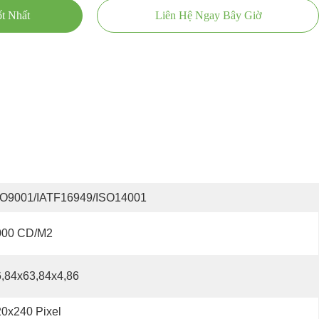
t Nhất
Liên Hệ Ngay Bây Giờ
SO9001/IATF16949/ISO14001
000 CD/m2
,84x63,84x4,86
0x240 Pixel