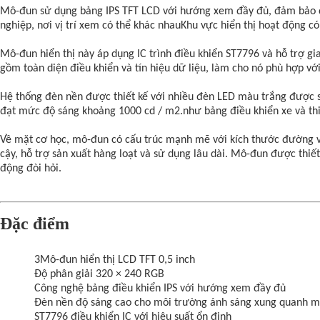
Mô-đun sử dụng bảng IPS TFT LCD với hướng xem đầy đủ, đảm bảo độ
nghiệp, nơi vị trí xem có thể khác nhauKhu vực hiển thị hoạt động c
Mô-đun hiển thị này áp dụng IC trình điều khiển ST7796 và hỗ trợ gi
gồm toàn diện điều khiển và tín hiệu dữ liệu, làm cho nó phù hợp với
Hệ thống đèn nền được thiết kế với nhiều đèn LED màu trắng được s
đạt mức độ sáng khoảng 1000 cd / m2.như bảng điều khiển xe và thiế
Về mặt cơ học, mô-đun có cấu trúc mạnh mẽ với kích thước đường vi
cậy, hỗ trợ sản xuất hàng loạt và sử dụng lâu dài. Mô-đun được thiế
động đòi hỏi.
Đặc điểm
3Mô-đun hiển thị LCD TFT 0,5 inch
Độ phân giải 320 × 240 RGB
Công nghệ bảng điều khiển IPS với hướng xem đầy đủ
Đèn nền độ sáng cao cho môi trường ánh sáng xung quanh 
ST7796 điều khiển IC với hiệu suất ổn định