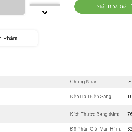
Nhận Được Giá Tố
n Phẩm
Chứng Nhận:
I
Đèn Hậu Đèn Sáng:
1
Kích Thước Bảng (mm):
76
Độ Phân Giải Màn Hình:
32