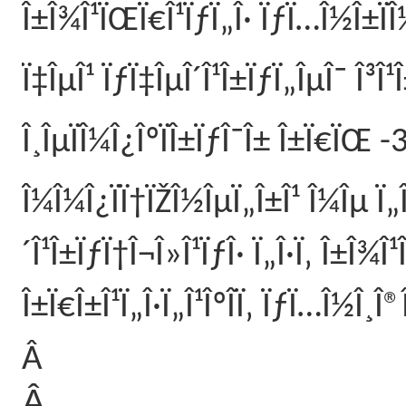
Î±Î¾Î¹ÏŒÏ€Î¹ÏƒÏ„Î· ÏƒÏ…Î½Î±Ï
Ï‡ÎµÎ¹ ÏƒÏ‡ÎµÎ´Î¹Î±ÏƒÏ„ÎµÎ¯ Î³Î¹
Î¸ÎµÏÎ¼Î¿ÎºÏÎ±ÏƒÎ¯Î± Î±Ï€ÏŒ
Î¼Î¼Î¿ÏÏ†ÏŽÎ½ÎµÏ„Î±Î¹ Î¼Îµ Ï„Î
´Î¹Î±ÏƒÏ†Î¬Î»Î¹ÏƒÎ· Ï„Î·Ï‚ Î±Î¾Î¹
Î±Ï€Î±Î¹Ï„Î·Ï„Î¹ÎºÎ­Ï‚ ÏƒÏ…Î½Î¸Î®
Â
Â