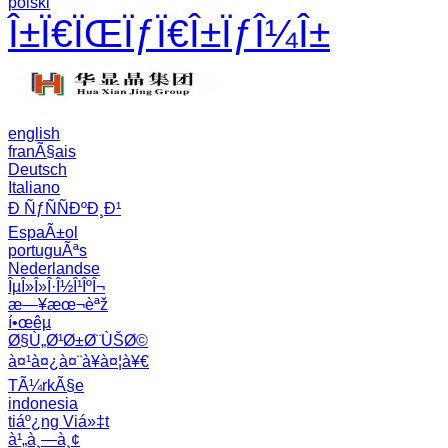
polski
Î±Ï€ÏŒÏƒÏ€Î±ÏƒÎ¼Î±
english
franÃ§ais
Deutsch
Italiano
Ð ÑƒÑÑÐºÐ¸Ð¹
EspaÃ±ol
portuguÃªs
Nederlandse
ÎµÎ»Î»Î·Î½Î¹ÎºÎ¬
æ—¥æœ¬èªž
í•œêµ­
Ø§Ù„Ø¹Ø±Ø¨ÙŠØ©
à¤¹à¤¿à¤¨à¥à¤¦à¥€
TÃ¼rkÃ§e
indonesia
tiáº¿ng Viá»‡t
à¹„à¸—à¸¢