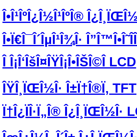
Î•Î¹ÎºÎ¿Î½Î¹ÎºÎ® Î¿Î¸ÏŒÎ
Î•Ï€Î¯Î´ÎµÎ¹Î¾Î· Î”Î™Î•Î˜ÎÎ
Î Î¡Î‘ÎšÎ¤ÎŸÎ¡Î•ÎŠÎ©Î LCD
ÎŸÎ¸ÏŒÎ½Î· Î±Ï†Î®Ï‚ TFT
Ï†Î¿ÏÎ·Ï„Î® Î¿Î¸ÏŒÎ½Î· 