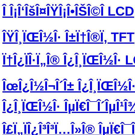
Î Î¡Î‘ÎšÎ¤ÎŸÎ¡Î•ÎŠÎ©Î LCD
ÎŸÎ¸ÏŒÎ½Î· Î±Ï†Î®Ï‚ TFT
Ï†Î¿ÏÎ·Ï„Î® Î¿Î¸ÏŒÎ½Î· 
ÎœÎ¿Î½Î¬Î´Î± Î¿Î¸ÏŒÎ½Î
Î¿Î¸ÏŒÎ½Î· ÎµÏ€Î¯Î´ÎµÎ¹
Î£Ï„ÏÎ¿Î³Î³Ï…Î»Î® ÎµÏ€Î