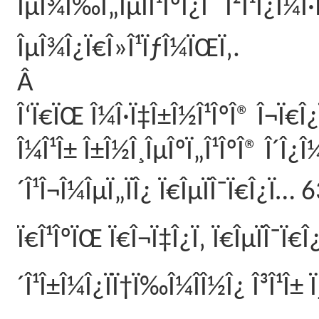
ÎµÎ¾Ï‰Ï„ÎµÏÎ¹ÎºÎ¿Î¯ Î²Î¹Î¿Î¼Î·
ÎµÎ¾Î¿Ï€Î»Î¹ÏƒÎ¼ÏŒÏ‚.
Â
Î‘Ï€ÏŒ Î¼Î·Ï‡Î±Î½Î¹ÎºÎ® Î¬Ï€Î¿Ïˆ
Î¼Î¹Î± Î±Î½Î¸ÎµÎºÏ„Î¹ÎºÎ® Î´Î¿
´Î¹Î¬Î¼ÎµÏ„ÏÎ¿ Ï€ÎµÏÎ¯Ï€Î¿
Ï€Î¹ÎºÏŒ Ï€Î¬Ï‡Î¿Ï‚ Ï€ÎµÏÎ¯Ï
´Î¹Î±Î¼Î¿ÏÏ†Ï‰Î¼Î­Î½Î¿ Î³Î¹Î± Ïƒ