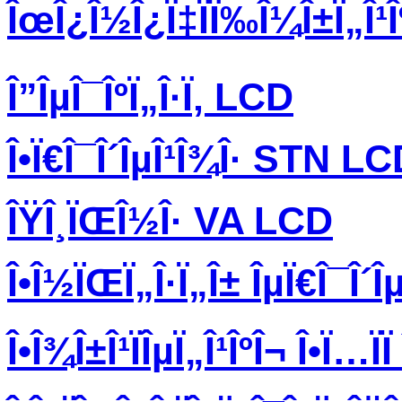
ÎœÎ¿Î½Î¿Ï‡ÏÏ‰Î¼Î±Ï„Î¹Î
Î”ÎµÎ¯ÎºÏ„Î·Ï‚ LCD
Î•Ï€Î¯Î´ÎµÎ¹Î¾Î· STN L
ÎŸÎ¸ÏŒÎ½Î· VA LCD
Î•Î½ÏŒÏ„Î·Ï„Î± ÎµÏ€Î¯Î´Î
Î•Î¾Î±Î¹ÏÎµÏ„Î¹ÎºÎ¬ Î•Ï…ÏÏ