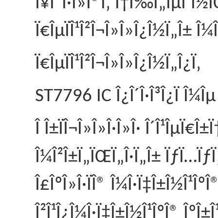
Î¥ÏˆÎ·Î»Î®Ï‚ Ï†Ï‰Ï„ÎµÎ¹Î½ÏŒ
Ï€ÎµÏÎ¹Î²Î¬Î»Î»Î¿Î½Ï„Î± Î
Ï€ÎµÏÎ¹Î²Î¬Î»Î»Î¿Î½Ï„Î¿Ï‚
ST7796 IC Î¿Î´Î·Î³Î¿Ï Î¼Îµ
Î Î±ÏÎ¬Î»Î»Î·Î»Î· Î´Î¹ÎµÏ€Î
Î¼Î²Î±Ï„ÏŒÏ„Î·Ï„Î± ÏƒÏ…ÏƒÏ
Î£ÎºÎ»Î·ÏÎ® Î¼Î·Ï‡Î±Î½Î¹ÎºÎ
Î²Î¹Î¿Î¼Î·Ï‡Î±Î½Î¹ÎºÎ® ÎºÎ±Î