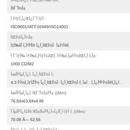
ÎšÎ¯Î½Î±
Î Î¹ÏƒÏ„Î¿Ï€Î¿Î¯Î·ÏƒÎ·:
ISO9001/IATF16949/ISO14001
ÏŒÎ½Î¿Î¼Î±:
Ï‡Ï‰ÏÎ·Ï„Î¹ÎºÎ® Î¿Î¸ÏŒÎ½Î· Î±Ï†Î®Ï‚
Î Î¯ÏƒÏ‰ Ï†Ï‰Ï„Î¹ÏƒÎ¼ÏŒÏ‚ Ï†Ï‰Ï„ÎµÎ¹Î½ÏŒÏ„Î·Ï„Î±:
1000 CD/M2
ÎœÎ­Î³ÎµÎ¸Î¿Ï‚ Î¿Î¸ÏŒÎ½Î·Ï‚:
4.3 Î¹Î½Ï„ÏƒÏŽÎ½ Î¿Î¸ÏŒÎ½Î· Î¿Î¸ÏŒÎ½Î·Ï‚ Î±Ï…Ï„Î¿ÎºÎ¹Î½Î®Ï„Î¿Ï…
ÎœÎ­Î³ÎµÎ¸Î¿Ï‚ Ï€Î¯Î½Î±ÎºÎ± ((mm):
76,84x63,84x4,86
Î ÎµÏÎ¹Î¿Ï‡Î® Ï€Î±ÏÎ±ÎºÎ¿Î»Î¿ÏÎ¸Î·ÏƒÎ·Ï‚ ((mm):
70.08 Ã— 52,56
Î‘Î½Î¬Î»Ï…ÏƒÎ· Î¿Î¸ÏŒÎ½Î·Ï‚: