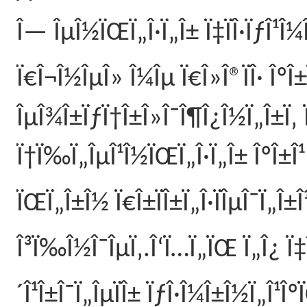
Î— ÎµÎ½ÏŒÏ„Î·Ï„Î± Ï‡ÏÎ·ÏƒÎ¹Î¼
Ï€Î¬Î½ÎµÎ» Î¼Îµ Ï€Î»Î®ÏÎ· ÎºÎ±Ï
ÎµÎ¾Î±ÏƒÏ†Î±Î»Î¯Î¶Î¿Î½Ï„Î±Ï‚
Ï†Ï‰Ï„ÎµÎ¹Î½ÏŒÏ„Î·Ï„Î± ÎºÎ±Î¹
ÏŒÏ„Î±Î½ Ï€Î±ÏÎ±Ï„Î·ÏÎµÎ¯Ï„Î±Î¹
Î³Ï‰Î½Î¯ÎµÏ‚.Î‘Ï…Ï„ÏŒ Ï„Î¿ Ï‡Î±Ï
´Î¹Î±Î¯Ï„ÎµÏÎ± ÏƒÎ·Î¼Î±Î½Ï„Î¹Îº