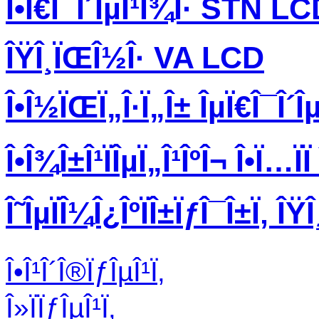
Î•Ï€Î¯Î´ÎµÎ¹Î¾Î· STN L
ÎŸÎ¸ÏŒÎ½Î· VA LCD
Î•Î½ÏŒÏ„Î·Ï„Î± ÎµÏ€Î¯Î´Î
Î•Î¾Î±Î¹ÏÎµÏ„Î¹ÎºÎ¬ Î•Ï…ÏÏ
Î˜ÎµÏÎ¼Î¿ÎºÏÎ±ÏƒÎ¯Î±Ï‚ 
Î•Î¹Î´Î®ÏƒÎµÎ¹Ï‚
Î»ÏÏƒÎµÎ¹Ï‚