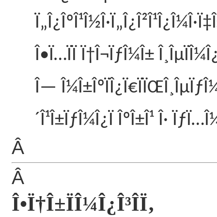
Ï„Î¿ÎºÎ¹Î½Î·Ï„Î¿Î²Î¹Î¿Î¼Î·Ï‡Î
Î•Ï…ÏÏ Ï†Î¬ÏƒÎ¼Î± Î¸ÎµÏÎ¼Î
Î— Î¼Î±ÎºÏÎ¿Ï€ÏÏŒÎ¸ÎµÏƒÎ¼
´Î¹Î±ÏƒÎ¼Î¿Ï ÎºÎ±Î¹ Î· Ïƒ
Â
Â
Î•Ï†Î±ÏÎ¼Î¿Î³Î­Ï‚