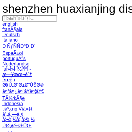
shenzhen huaxianjing di
english
franÃ§ais
Deutsch
Italiano
Ð ÑƒÑÑÐºÐ¸Ð¹
EspaÃ±ol
portuguÃªs
Nederlandse
ÎµÎ»Î»Î·Î½Î¹ÎºÎ¬
æ—¥æœ¬èªž
í•œêµ­
Ø§Ù„Ø¹Ø±Ø¨ÙŠØ©
à¤¹à¤¿à¤¨à¥à¤¦à¥€
TÃ¼rkÃ§e
indonesia
tiáº¿ng Viá»‡t
à¹„à¸—à¸¢
à¦¬à¦¾à¦‚à¦²à¦¾
ÙØ§Ø±Ø³ÛŒ