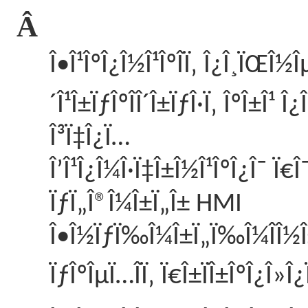
Â
Î•Î¹ÎºÎ¿Î½Î¹ÎºÎ­Ï‚ Î¿Î¸ÏŒÎ½ÎµÏ
´Î¹Î±ÏƒÎºÎ­Î´Î±ÏƒÎ·Ï‚ ÎºÎ±Î¹
Î³Ï‡Î¿Ï…
Î’Î¹Î¿Î¼Î·Ï‡Î±Î½Î¹ÎºÎ¿Î¯ Ï€Î
ÏƒÏ„Î®Î¼Î±Ï„Î± HMI
Î•Î½ÏƒÏ‰Î¼Î±Ï„Ï‰Î¼Î­Î½Î±
ÏƒÎºÎµÏ…Î­Ï‚ Ï€Î±ÏÎ±ÎºÎ¿Î»Î¿Ï