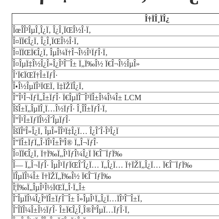
Î†ÏÎ¸ÏÎ¿
ÎœÎ­Î³ÎµÎ¸Î¿Ï‚ Î¿Î¸ÏŒÎ½Î·Ï‚
Î¤ÏÏ€Î¿Ï‚ Î¿Î¸ÏŒÎ½Î·Ï‚
Î¤ÏÏŒÏ€Î¿Ï‚ ÎµÎ¼Ï†Î¬Î½Î¹ÏƒÎ·Ï‚
Î¤ÎµÏ‡Î½Î¿Î»Î¿Î³Î¯Î± Ï„Ï‰Î½ Ï€Î¬Î½ÎµÎ»
Î‘Ï€ÏŒÏ†Î±ÏƒÎ·
Î•Î½ÎµÏÎ³ÏŒÏ‚ Ï‡ÏŽÏÎ¿Ï‚
Î”Î¹Î¬ÏƒÏ„Î±ÏƒÎ· Ï€ÎµÏÎ¯Î³ÏÎ±Î¼Î¼Î± LCM
ÎšÎ±Ï„ÎµÏÎ¸Ï…Î½ÏƒÎ· Î¸Î­Î±ÏƒÎ·Ï‚
Î”Î¹Î±ÏƒÏÎ½Î´ÎµÏƒÎ·
ÎšÏÎºÎ»Î¿Ï‚ ÎµÎ»Î­Î³Ï‡Î¿Ï… Î¿Î´Î·Î³Î¿Ï
Î”ÏÎ±ÏƒÏ„Î·ÏÎ¹Î±ÎºÎ® Ï„Î¬ÏƒÎ·
Î¤ÏÏ€Î¿Ï‚ Ï†Ï‰Ï„Î¹ÏƒÎ¼Î¿Ï Ï€Î¯ÏƒÏ‰
Î— Ï„Î¬ÏƒÎ· ÎµÎ¹ÏƒÏŒÎ´Î¿Ï… Ï„Î¿Ï… Ï†ÏŽÏ„Î¿Ï… Ï€Î¯ÏƒÏ‰
ÏÎµÏÎ¼Î± Ï†ÏŽÏ„Ï‰Î½ Ï€Î¯ÏƒÏ‰
Î¦Ï‰Ï„ÎµÎ¹Î½ÏŒÏ„Î·Ï„Î±
Î˜ÎµÏÎ¼Î¿ÎºÏÎ±ÏƒÎ¯Î± Î»ÎµÎ¹Ï„Î¿Ï…ÏÎ³Î¯Î±Ï‚
Î˜Î­ÏÎ¼Î±Î½ÏƒÎ· Î±Ï€Î¿Î¸Î®ÎºÎµÏ…ÏƒÎ·Ï‚