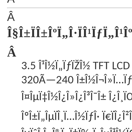
Â
Î§Î±ÏÎ±ÎºÏ„Î·ÏÎ¹ÏƒÏ„Î¹Î
Â
3.5 Î¹Î½Ï„ÏƒÏŽÎ½ TFT LCD
320Ã—240 Î±Î½Î¬Î»Ï…Ïƒ
Î¤ÎµÏ‡Î½Î¿Î»Î¿Î³Î¯Î± Î¿Î¸ÏŒ
ÎºÎ±Ï„ÎµÏÎ¸Ï…Î½ÏƒÎ· Ï€ÏÎ¿Î²