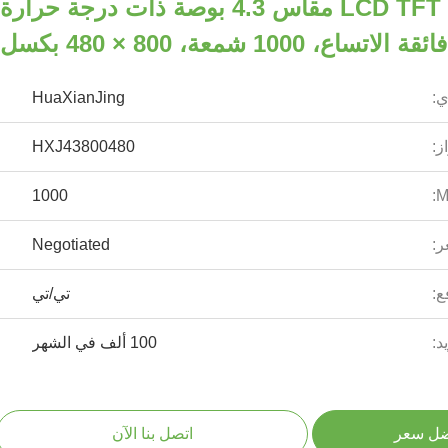
وحدة شاشة LCD TFT IPS مقاس 4.3 بوصة ذات درجة حرارة
فائقة الاتساع، 1000 شمعة، 800 × 480 بكسل
ي:
HuaXianJing
ز:
HXJ43800480
1000
ر:
Negotiated
ع:
تي/تي
د:
100 ألف في الشهر
ضل سعر
اتصل بنا الآن