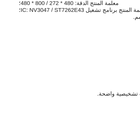
معلمة المنتج
الدقة: 480 * 272 / 800 * 480؛
ة المنتج
برنامج تشغيل IC: NV3047 / ST7262E43؛
ت تشخيصية واضحة.