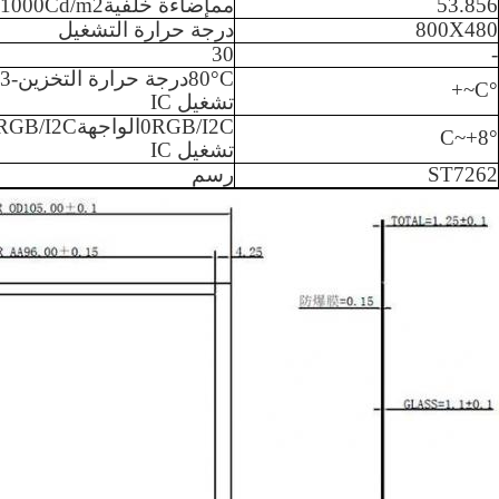
53.856
مم
إضاءة خلفية
1000Cd/m2
800X480
درجة حرارة التشغيل
30
-
°C
80
درجة حرارة التخزين
-3
°C~+
تشغيل IC
RGB/I2C
0
الواجهة
RGB/I2C
°C~+8
تشغيل IC
ST7262
رسم