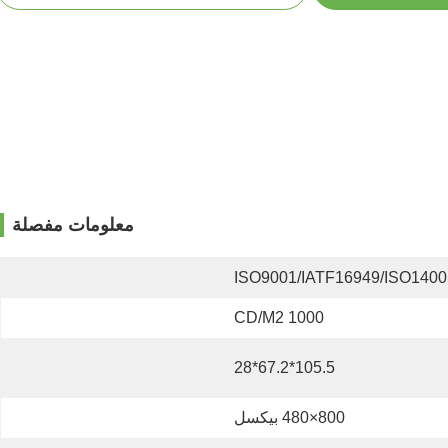
معلومات مفصلة
ISO9001/IATF16949/ISO1400
1000 CD/M2
105.5*67.2*28
800×480 بيكسل