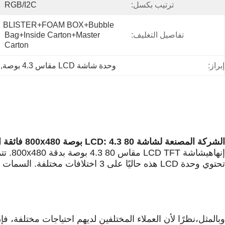
ترتيب بكسل:
RGB/I2C
BLISTER+FOAM BOX+Bubble 
تفاصيل التغليف:
Bag+Inside Carton+Master 
Carton
إبراز:
وحدة شاشة LCD مقاس 4.3 بوصة
, 
الشركة المصنعة لشاشة LCD
80
4.3
:
بوصة 800x480 فائقة الاتساع
إنها
هي
شاشة LCD TFT مقاس 4.3
80
بوصة بدقة 800x480. تتميز
تحتوي وحدة LCD هذه حاليًا على 3 اختلافات مختلفة.
السمات
ا
وبالمثل،
نظرًا
لأن العملاء المختلفين لديهم احتياجات مختلفة، فإن وحدة شاشة