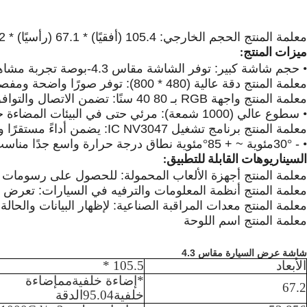
معلمة المنتج
الحجم الخارجي: 105.4 (أفقيًا) * 67.1 (رأسيًا) * 2.92 (سمك) مم / 105.5 (أفقيًا) * 67.2 (رأسيًا) * 2.97 (سمك) مم.
ميزات المنتج:
•
حجم شاشة كبير: توفر الشاشة مقاس 4.3
-
بوصة تجربة مشاهد
معلمة المنتج
دقة عالية (480 * 800): توفر صورًا واضحة ومفصلة.
معلمة المنتج
واجهة RGB بـ 40
80
سنًا: تضمن الاتصال والتوا
•
سطوع عالي (1000 شمعة): مرئي حتى في البيئات المضاءة جيدًا.
معلمة المنتج
برنامج تشغيل IC NV3047: يضمن أداءً مستقرًا وفعالًا.
•
- 30
°
مئوية ~ + 85
°
مئوية نطاق درجة حرارة واسع جدًا مناسب
السيناريوهات القابلة للتطبيق:
معلمة المنتج
أجهزة الألعاب المحمولة: للحصول على رسومات أ
معلمة المنتج
أنظمة المعلومات والترفيه في السيارات: تعرض ال
معلمة المنتج
معدات المراقبة الصناعية: لإظهار البيانات والحال
معلمة المنتج
اسم اللوحة
شاشة عرض السيارة مقاس 4.3
الأبعاد
105.5
*
*
إضاءة خلفية
مم
إضاءة
67.2
خلفية
95.04
الدقة