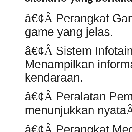
â€¢
Â
Perangkat Gam
game yang jelas.
â€¢
Â
Sistem Infotai
Menampilkan informa
kendaraan.
â€¢
Â
Peralatan Pem
menunjukkan nyata
â€¢
Â
Perangkat Me