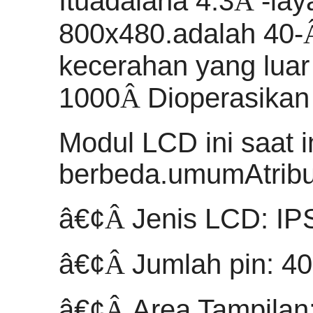
Itu
adalah
a 4.3
Â
-
lay
800x480.
adalah 40
-
kecerahan yang luar 
1000
Â
Dioperasikan
Modul LCD ini saat i
berbeda.
umum
Atrib
â€¢
Â
Jenis LCD: IP
â€¢
Â
Jumlah pin: 40
â€¢
Â
Area Tampilan: