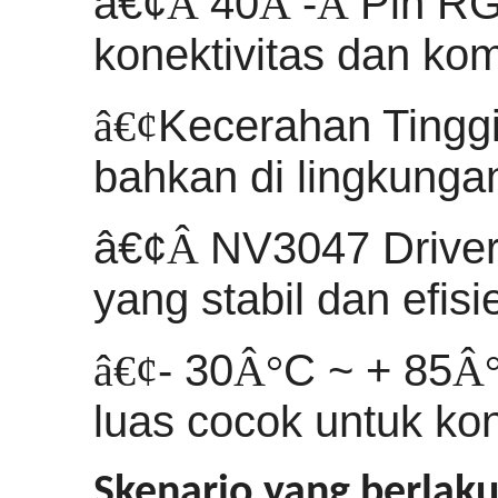
â€¢
Â
40
Â
-
Â
Pin RG
konektivitas dan kom
â€¢
Kecerahan Tinggi 
bahkan di lingkunga
â€¢
Â
NV3047 Driver
yang stabil dan efisi
â€¢
- 30
Â°
C ~ + 85
Â
luas cocok untuk kont
Skenario yang berlaku