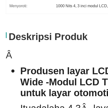
Menyoroti:
1000 Nits 4
, 
3 inci modul LCD
Deskripsi Produk
Â
Produsen layar LC
W
ide -
Modul LCD T
untuk layar otomoti