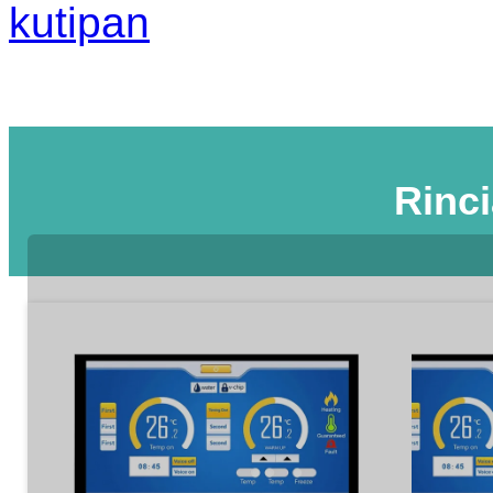
kutipan
Rinc