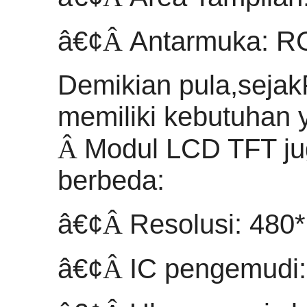
â€¢
Â
Antarmuka: R
Demikian pula,
sejak
memiliki kebutuhan y
Â
Modul LCD TFT jug
berbeda:
â€¢
Â
Resolusi: 480*
â€¢
Â
IC pengemudi