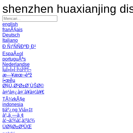
shenzhen huaxianjing di
english
franÃ§ais
Deutsch
Italiano
Ð ÑƒÑÑÐºÐ¸Ð¹
EspaÃ±ol
portuguÃªs
Nederlandse
ÎµÎ»Î»Î·Î½Î¹ÎºÎ¬
æ—¥æœ¬èªž
í•œêµ­
Ø§Ù„Ø¹Ø±Ø¨ÙŠØ©
à¤¹à¤¿à¤¨à¥à¤¦à¥€
TÃ¼rkÃ§e
indonesia
tiáº¿ng Viá»‡t
à¹„à¸—à¸¢
à¦¬à¦¾à¦‚à¦²à¦¾
ÙØ§Ø±Ø³ÛŒ