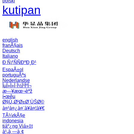
polski
kutipan
english
franÃ§ais
Deutsch
Italiano
Ð ÑƒÑÑÐºÐ¸Ð¹
EspaÃ±ol
portuguÃªs
Nederlandse
ÎµÎ»Î»Î·Î½Î¹ÎºÎ¬
æ—¥æœ¬èªž
í•œêµ­
Ø§Ù„Ø¹Ø±Ø¨ÙŠØ©
à¤¹à¤¿à¤¨à¥à¤¦à¥€
TÃ¼rkÃ§e
indonesia
tiáº¿ng Viá»‡t
à¹„à¸—à¸¢