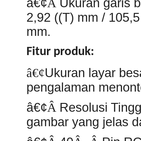
â€¢
Â
Ukuran garis be
2,92 ((T) mm / 105,5 
mm.
Fitur produk:
â€¢
Ukuran layar besa
pengalaman menont
â€¢
Â
Resolusi Ting
gambar yang jelas da