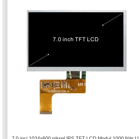
7.0 inci 1024x600 piksel IPS TFT LCD Modul 1000 Nits Ul