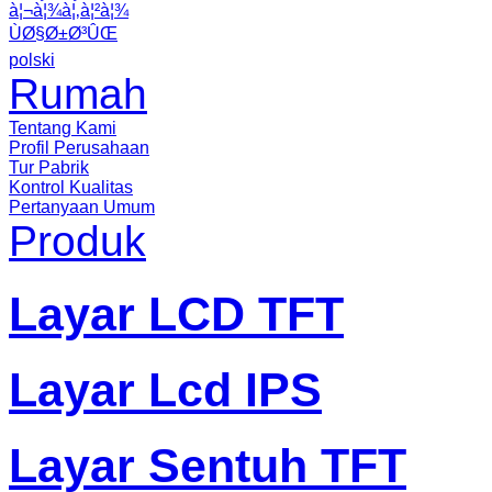
à¦¬à¦¾à¦‚à¦²à¦¾
ÙØ§Ø±Ø³ÛŒ
polski
Rumah
Tentang Kami
Profil Perusahaan
Tur Pabrik
Kontrol Kualitas
Pertanyaan Umum
Produk
Layar LCD TFT
Layar Lcd IPS
Layar Sentuh TFT