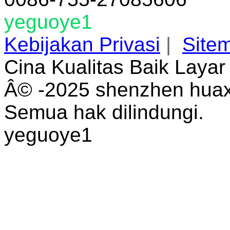
yeguoye1
Kebijakan Privasi
|
Site
Cina Kualitas Baik Laya
Â© -2025 shenzhen huaxi
Semua hak dilindungi.
yeguoye1