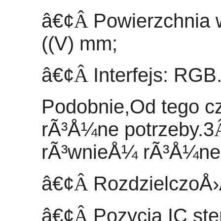
â€¢
Â
Powierzchnia w
((V) mm;
â€¢
Â
Interfejs: RGB
Podobnie,
Od tego c
rÃ³Å¼ne potrzeby.3
rÃ³wnieÅ¼ rÃ³Å¼ne 
â€¢
Â
RozdzielczoÅ›
â€¢
Â
Pozycja IC st