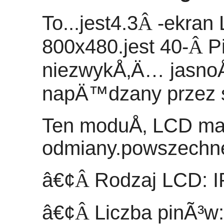
To...
jest
4.3
Â
-
ekran 
800x480.
jest 40
-
Â
P
niezwykÅ‚Ä… jasno
napÄ™dzany przez 
Ten moduÅ‚ LCD ma
odmiany.
powszechn
â€¢
Â
Rodzaj LCD: I
â€¢
Â
Liczba pinÃ³w: