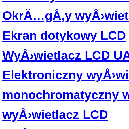
OkrÄ…gÅ‚y wyÅ›wiet
Ekran dotykowy LCD
WyÅ›wietlacz LCD U
Elektroniczny wyÅ›wi
monochromatyczny w
wyÅ›wietlacz LCD