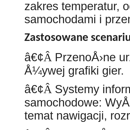
zakres temperatur, 
samochodami i prz
Zastosowane scenariu
â€¢
Â
PrzenoÅ›ne ur
Å¼ywej grafiki gier.
â€¢
Â
Systemy infor
samochodowe: WyÅ›w
temat nawigacji, roz