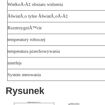
WielkoÅ›Ä‡ obszaru widzenia
ÅšwiatÅ‚o tylne ÅšwiatÅ‚oÅ›Ä‡
RozstrzygniÄ™cie
temperatury roboczej
temperatura przechowywania
interfejs
System sterowania
Rysunek