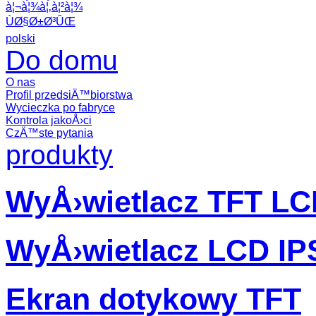
à¦¬à¦¾à¦‚à¦²à¦¾
ÙØ§Ø±Ø³ÛŒ
polski
Do domu
O nas
Profil przedsiÄ™biorstwa
Wycieczka po fabryce
Kontrola jakoÅ›ci
CzÄ™ste pytania
produkty
WyÅ›wietlacz TFT L
WyÅ›wietlacz LCD IP
Ekran dotykowy TFT