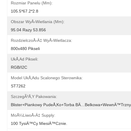
Rozmiar Panelu (mm):
105.5*67.2*2.8
Obszar WyÅ›wietlania (mm):
95.04 Razy 53.856
RozdzielczoÅ›Ä‡ WyÅ›wietlacza:
800x480 Pikseli
UkÅ‚ad Pikseli:
RGB/I2C
Model UkÅ‚adu Scalonego Sterownika:
ST7262
SzczegÃ³Å‚y Pakowania:
Blister+piankowy PudeÅ‚ko+torba BÄ…belkowa+wewnÄ™trzny 
MoÅ¼liwoÅ›Ä‡ Supply:
100 TysiÄ™cy MiesiÄ™cznie.