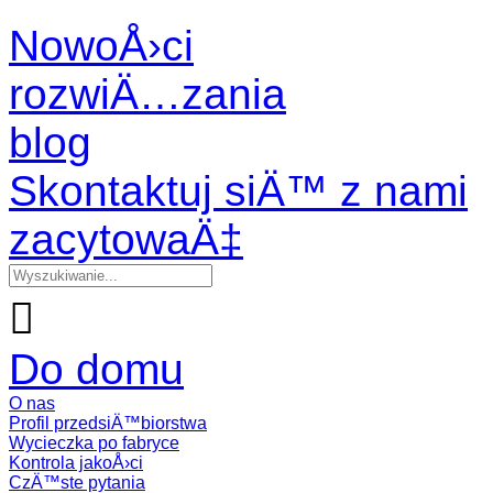
NowoÅ›ci
rozwiÄ…zania
blog
Skontaktuj siÄ™ z nami
zacytowaÄ‡

Do domu
O nas
Profil przedsiÄ™biorstwa
Wycieczka po fabryce
Kontrola jakoÅ›ci
CzÄ™ste pytania