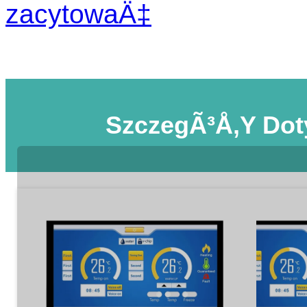
zacytowaÄ‡
SzczegÃ³Å‚y Do