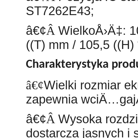
ST7262E43;
â€¢
Â
WielkoÅ›Ä‡: 10
((T) mm / 105,5 ((H) 
Charakterystyka prod
â€¢
Wielki rozmiar ek
zapewnia wciÄ…ga
â€¢
Â
Wysoka rozdzi
dostarcza jasnych i