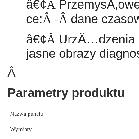
â€¢
Â
PrzemysÅ‚owe
ce:
Â
-
Â
dane czasowe
â€¢
Â
UrzÄ…dzenia 
jasne obrazy diagnos
Â
Parametry produktu
Nazwa panelu
Wymiary