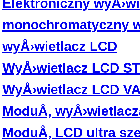
Elektroniczny wyÅ›wi
monochromatyczny w
wyÅ›wietlacz LCD
WyÅ›wietlacz LCD S
WyÅ›wietlacz LCD V
ModuÅ‚ wyÅ›wietlac
ModuÅ‚ LCD ultra sz