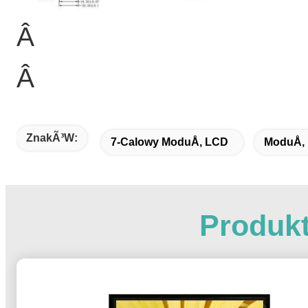
Â
Â
ZnakÃ³w:
7-Calowy ModuÅ‚ LCD
ModuÅ‚ 
Produk