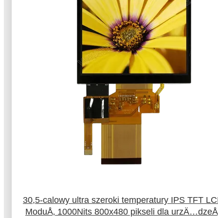
30,5-calowy ultra szeroki temperatury IPS TFT L
ModuÅ‚ 1000Nits 800x480 pikseli dla urzÄ…dzeÅ