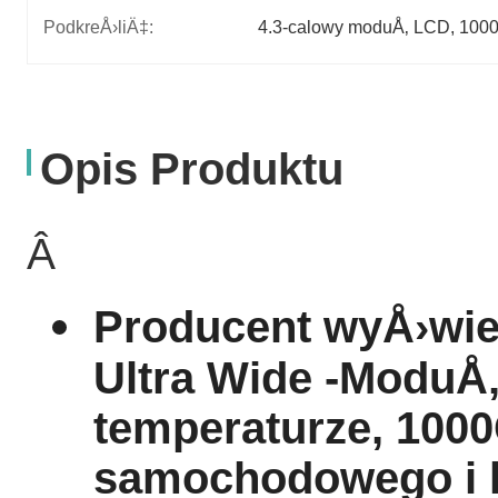
PodkreÅ›liÄ‡:
4.3-calowy moduÅ‚ LCD
, 
1000
Opis Produktu
Â
Producent wyÅ›wie
Ultra W
ide -
ModuÅ‚
temperaturze
, 1000
samochodowego i k