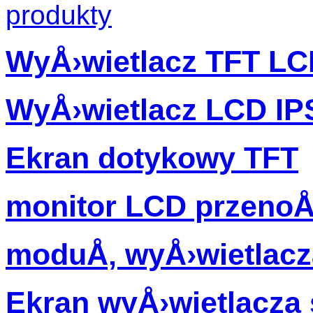
produkty
WyÅ›wietlacz TFT L
WyÅ›wietlacz LCD IP
Ekran dotykowy TFT
monitor LCD przenoÅ
moduÅ‚ wyÅ›wietlacz
Ekran wyÅ›wietlacz