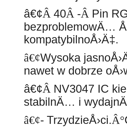
â€¢
Â
40
Â
-
Â
Pin RG
bezproblemowÄ… Å
kompatybilnoÅ›Ä‡.
â€¢
Wysoka jasnoÅ›Ä
nawet w dobrze oÅ›
â€¢
Â
NV3047 IC kie
stabilnÄ… i wydaj
â€¢
- TrzydzieÅ›ci.
Â°