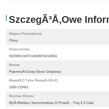
SzczegÃ³Å‚owe Infor
Miejsce Pochodzenia:
Chiny
Orzecznictwo:
ISO9001/IATF16949/ISO14001
Nazwa:
PojemnoÅ›ciowy Ekran Dotykowy
ÅšwiatÅ‚o Tylne ÅšwiatÅ‚oÅ›Ä‡:
1000 CD/m2
Rozmiar Ekranu:
WyÅ›wietlacz Samochodowy O PrzekÄ…tnej 4,3 Cala