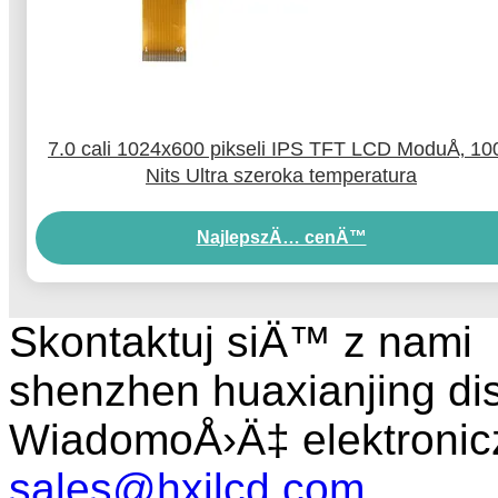
7.0 cali 1024x600 pikseli IPS TFT LCD ModuÅ‚ 10
Nits Ultra szeroka temperatura
NajlepszÄ… cenÄ™
Skontaktuj siÄ™ z nami
shenzhen huaxianjing di
WiadomoÅ›Ä‡ elektronic
sales@hxjlcd.com