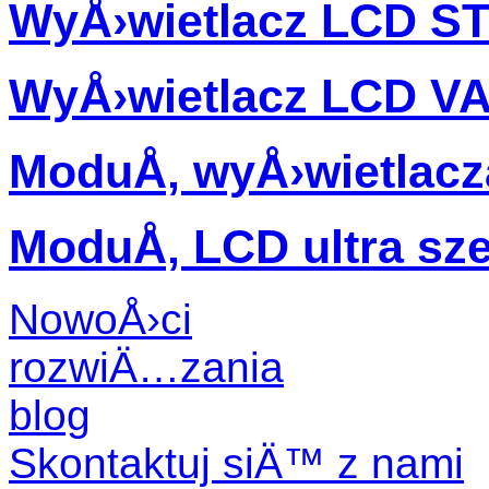
WyÅ›wietlacz LCD S
WyÅ›wietlacz LCD V
ModuÅ‚ wyÅ›wietlac
ModuÅ‚ LCD ultra sz
NowoÅ›ci
rozwiÄ…zania
blog
Skontaktuj siÄ™ z nami