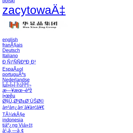
polski
zacytowaÄ‡
english
franÃ§ais
Deutsch
Italiano
Ð ÑƒÑÑÐºÐ¸Ð¹
EspaÃ±ol
portuguÃªs
Nederlandse
ÎµÎ»Î»Î·Î½Î¹ÎºÎ¬
æ—¥æœ¬èªž
í•œêµ­
Ø§Ù„Ø¹Ø±Ø¨ÙŠØ©
à¤¹à¤¿à¤¨à¥à¤¦à¥€
TÃ¼rkÃ§e
indonesia
tiáº¿ng Viá»‡t
à¹„à¸—à¸¢