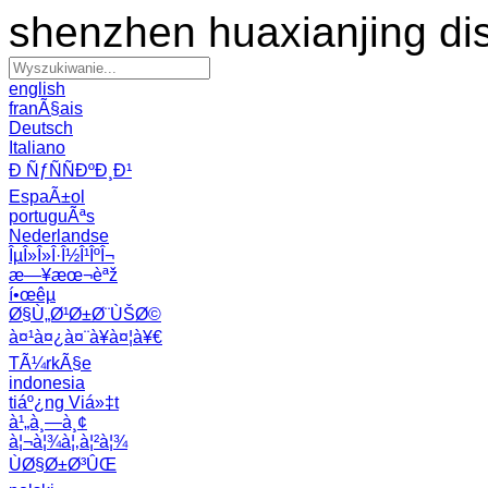
shenzhen huaxianjing di
english
franÃ§ais
Deutsch
Italiano
Ð ÑƒÑÑÐºÐ¸Ð¹
EspaÃ±ol
portuguÃªs
Nederlandse
ÎµÎ»Î»Î·Î½Î¹ÎºÎ¬
æ—¥æœ¬èªž
í•œêµ­
Ø§Ù„Ø¹Ø±Ø¨ÙŠØ©
à¤¹à¤¿à¤¨à¥à¤¦à¥€
TÃ¼rkÃ§e
indonesia
tiáº¿ng Viá»‡t
à¹„à¸—à¸¢
à¦¬à¦¾à¦‚à¦²à¦¾
ÙØ§Ø±Ø³ÛŒ