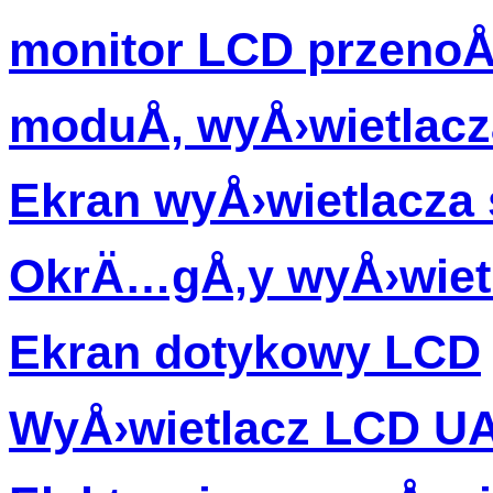
monitor LCD przenoÅ
moduÅ‚ wyÅ›wietlacz
Ekran wyÅ›wietlacz
OkrÄ…gÅ‚y wyÅ›wiet
Ekran dotykowy LCD
WyÅ›wietlacz LCD U