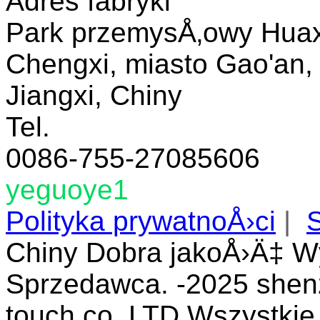
Adres fabryki
Park przemysÅ‚owy Huax
Chengxi, miasto Gao'an, 
Jiangxi, Chiny
Tel.
0086-755-27085606
yeguoye1
Polityka prywatnoÅ›ci
|
Chiny Dobra jakoÅ›Ä‡ W
Sprzedawca. -2025 shenz
touch co.,LTD Wszystki