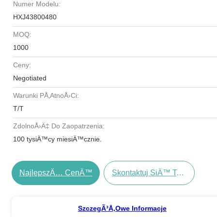
Numer Modelu:
HXJ43800480
MOQ:
1000
Ceny:
Negotiated
Warunki PÅ‚atnoÅ›ci:
T/T
ZdolnoÅ›Ä‡ Do Zaopatrzenia:
100 tysiÄ™cy miesiÄ™cznie.
NajlepszÄ… CenÄ™
Skontaktuj SiÄ™ Teraz
SzczegÃ³Å‚owe Informacje