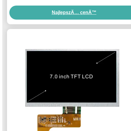
przemysÅ‚owych samochodowych
NajlepszÄ… cenÄ™