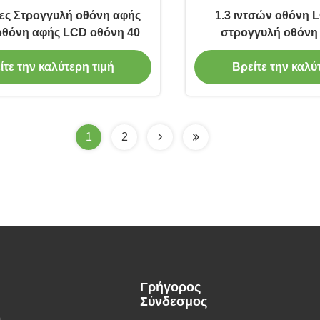
σες Στρογγυλή οθόνη αφής
1.3 ιντσών οθόνη 
οθόνη αφής LCD οθόνη 400
στρογγυλή οθόνη
Cd/m2
Διοικητής IC
ίτε την καλύτερη τιμή
Βρείτε την καλύ
1
2
Γρήγορος
Σύνδεσμος
h