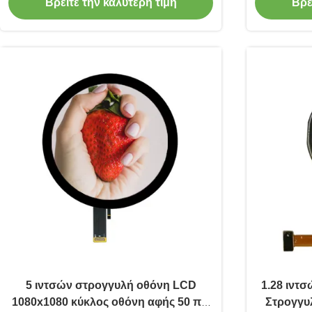
Βρείτε την καλύτερη τιμή
Βρε
5 ιντσών στρογγυλή οθόνη LCD
1.28 ιντ
1080x1080 κύκλος οθόνη αφής 50 πιν
Στρογγυ