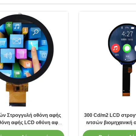
σών Στρογγυλή οθόνη αφής
300 Cd/m2 LCD στρογ
θόνη αφής LCD οθόνη αφής
ιντσών βιομηχανική 
480x480
ανάλυσ