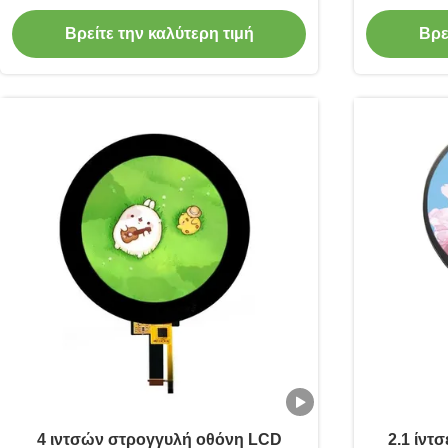
driver IC HX8399C/GT911
Βρείτε την καλύτερη τιμή
Βρε
4 ιντσών στρογγυλή οθόνη LCD
2.1 ίντ