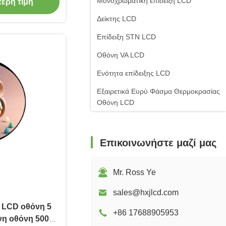
Μονοχρωματική επίδειξη LCD
τερη τιμή
Δείκτης LCD
Επίδειξη STN LCD
Οθόνη VA LCD
Ενότητα επίδειξης LCD
Εξαιρετικά Ευρύ Φάσμα Θερμοκρασίας
Οθόνη LCD
Επικοινωνήστε μαζί μας
Mr. Ross Ye
sales@hxjlcd.com
 LCD οθόνη 5
+86 17688905953
νη οθόνη 500