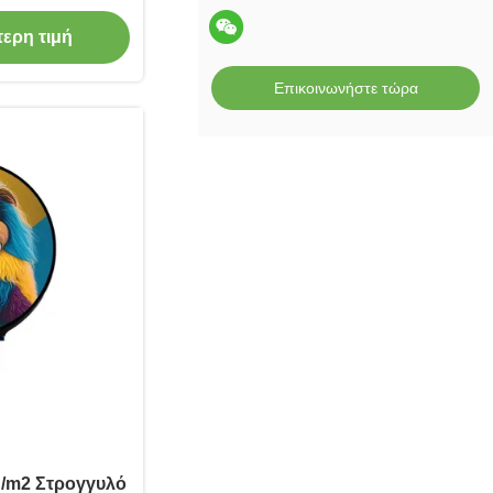
τερη τιμή
Επικοινωνήστε τώρα
d/m2 Στρογγυλό