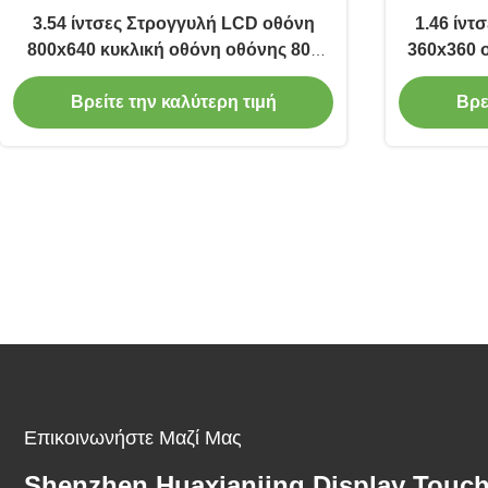
3.54 ίντσες Στρογγυλή LCD οθόνη
1.46 ίντ
800x640 κυκλική οθόνη οθόνης 800
360x360 
Cd/m2
Βρείτε την καλύτερη τιμή
Βρε
Επικοινωνήστε Μαζί Μας
Shenzhen Huaxianjing Display Touc