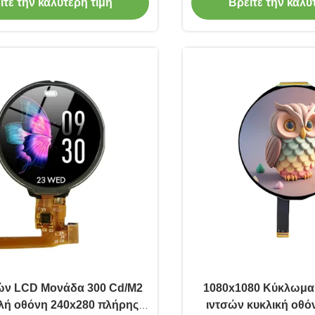
ίτε την καλύτερη τιμή
Βρείτε την καλύ
σών LCD Μονάδα 300 Cd/M2
1080x1080 Κύκλωμα
λή οθόνη 240x280 πλήρης
ιντσών κυκλική οθό