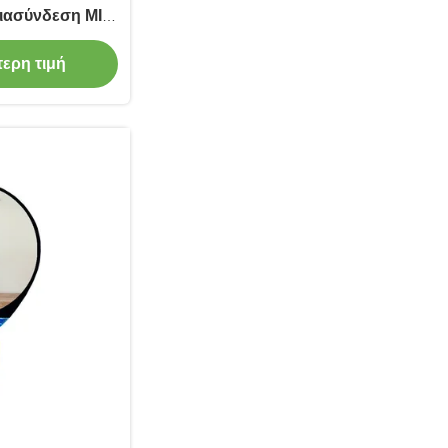
ιασύνδεση MIPI
ία θέασης
τερη τιμή