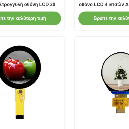
Στρογγυλή οθόνη LCD 300
οθόνο LCD 4 ιντσών Δ
2 RGB + SPI Interface
IPS Πλήρης γων
ίτε την καλύτερη τιμή
Βρείτε την καλύ