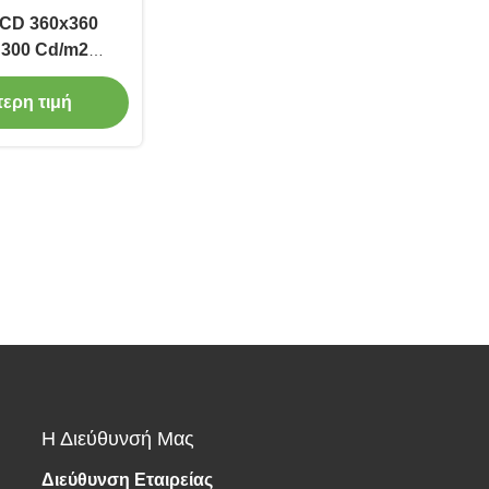
LCD 360x360
 300 Cd/m2
 GC9C01
τερη τιμή
Η Διεύθυνσή Μας
Διεύθυνση Εταιρείας