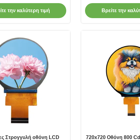
γωνία θέασης
Cd/M2
ίτε την καλύτερη τιμή
Βρείτε την καλύ
σες Στρογγυλή οθόνη LCD
720x720 Οθόνη 800 C