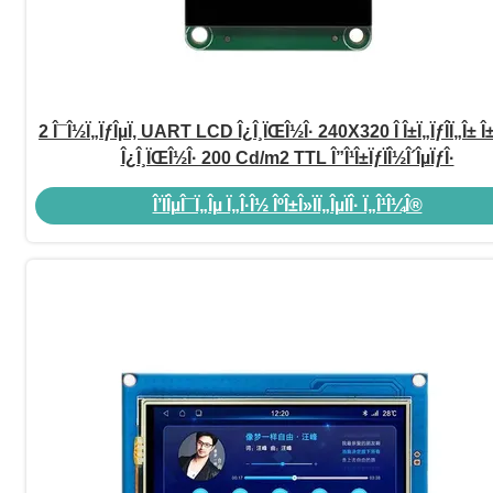
2 Î¯Î½Ï„ÏƒÎµÏ‚ UART LCD Î¿Î¸ÏŒÎ½Î· 240X320 Î Î±Ï„ÏƒÎ­Ï„Î± Î±
Î¿Î¸ÏŒÎ½Î· 200 Cd/m2 TTL Î”Î¹Î±ÏƒÏÎ½Î´ÎµÏƒÎ·
Î’ÏÎµÎ¯Ï„Îµ Ï„Î·Î½ ÎºÎ±Î»ÏÏ„ÎµÏÎ· Ï„Î¹Î¼Î®