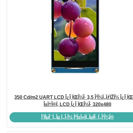
350 Cd/m2 UART LCD Î¿Î¸ÏŒÎ½Î· 3,5 Î¹Î½Ï„ÏƒÏŽÎ½ Î¿Î¸ÏŒ
Î±Ï†Î®Ï‚ LCD Î¿Î¸ÏŒÎ½Î· 320x480
Î’ÏÎµÎ¯Ï„Îµ Ï„Î·Î½ ÎºÎ±Î»ÏÏ„ÎµÏÎ· Ï„Î¹Î¼Î®