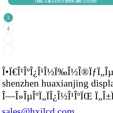
Î’ÏÎµÎ¯Ï„Îµ Ï„Î·Î½ ÎºÎ±Î»ÏÏ„ÎµÏÎ· Ï„Î¹Î¼Î®
1
2
Î•Ï€Î¹ÎºÎ¿Î¹Î½Ï‰Î½Î®ÏƒÏ„Îµ
shenzhen huaxianjing displ
Î—Î»ÎµÎºÏ„ÏÎ¿Î½Î¹ÎºÏŒ Ï„Î±
sales@hxjlcd.com