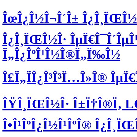
ÎœÎ¿Î½Î¬Î´Î± Î¿Î¸ÏŒÎ
Î¿Î¸ÏŒÎ½Î· ÎµÏ€Î¯Î´ÎµÎ
Ï„Î¿ÎºÎ¹Î½Î®Ï„Ï‰Î½
Î£Ï„ÏÎ¿Î³Î³Ï…Î»Î® ÎµÏ
ÎŸÎ¸ÏŒÎ½Î· Î±Ï†Î®Ï‚ 
Î•Î¹ÎºÎ¿Î½Î¹ÎºÎ® Î¿Î¸Ï