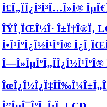
Î£Ï„ÏÎ¿Î³Î³Ï…Î»Î® ÎµÏ
ÎŸÎ¸ÏŒÎ½Î· Î±Ï†Î®Ï‚ 
Î•Î¹ÎºÎ¿Î½Î¹ÎºÎ® Î¿Î¸Ï
Î—Î»ÎµÎºÏ„ÏÎ¿Î½Î¹ÎºÎ® Î
ÎœÎ¿Î½Î¿Ï‡ÏÏ‰Î¼Î±Ï„Î
Î”ÎµÎ¯ÎºÏ„Î·Ï‚ LCD