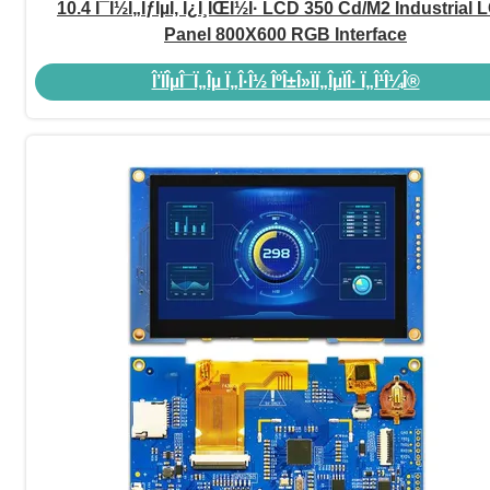
10.4 Î¯Î½Ï„ÏƒÎµÏ‚ Î¿Î¸ÏŒÎ½Î· LCD 350 Cd/M2 Industrial 
Panel 800X600 RGB Interface
Î’ÏÎµÎ¯Ï„Îµ Ï„Î·Î½ ÎºÎ±Î»ÏÏ„ÎµÏÎ· Ï„Î¹Î¼Î®