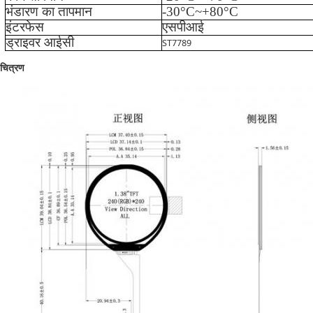
भंडारण का तापमान
-
3
0°C~+
80
°C
इंटरफेस
एसपीआई
ड्राइवर आईसी
ST7789
चित्रण