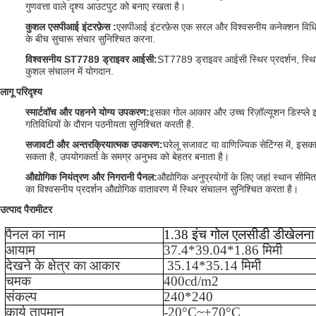
गुणवत्ता वाले दृश्य आउटपुट को बनाए रखता है।
कुशल एसपीआई इंटरफ़ेस
:
एसपीआई इंटरफ़ेस एक सरल और विश्वसनीय कनेक्शन विधि प
के बीच सुचारू संचार सुनिश्चित करना.
विश्वसनीय ST7789 ड्राइवर आईसी
:
ST7789 ड्राइवर आईसी स्थिर प्रदर्शन, स्थिर 
कुशल संचालन में योगदान.
लागू परिदृश्य
स्मार्टवॉच और पहनने योग्य उपकरण
:
इसका गोल आकार और उच्च रिज़ॉल्यूशन डिस्प्ले 
गतिविधियों के दौरान पठनीयता सुनिश्चित करती है.
सजावटी और अन्तरक्रियात्मक उपकरण
:
घरेलू सजावट या वाणिज्यिक सेटिंग्स में, इस
सकता है, उपयोगकर्ता के समग्र अनुभव को बेहतर बनाता है।
औद्योगिक नियंत्रण और निगरानी पैनल
:
औद्योगिक अनुप्रयोगों के लिए जहां स्थान स
का विश्वसनीय प्रदर्शन औद्योगिक वातावरण में स्थिर संचालन सुनिश्चित करता है।
उत्पाद पैरामीटर
पैनल का नाम
1.38 इंच गोल एलसीडी डी
खेलना
आयाम
37.4*39.04*1.86 मिमी
देखने के क्षेत्र का आकार
35.14*35.14 मिमी
चमक
40
0cd/m2
संकल्प
240*240
कार्य तापमान
-
20
°C~+
70
°C