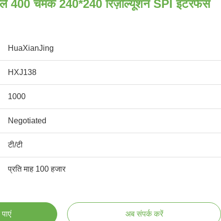
प्ले 400 चमक 240*240 रिज़ॉल्यूशन SPI इंटरफेस
HuaXianJing
HXJ138
1000
Negotiated
टी/टी
प्रति माह 100 हजार
पाएं
अब संपर्क करें