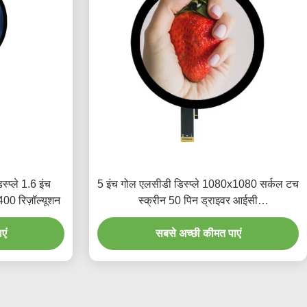
प्ले 1.6 इंच
5 इंच गोल एलसीडी डिस्प्ले 1080x1080 सर्कल टच
400 रिज़ॉल्यूशन
स्क्रीन 50 पिन ड्राइवर आईसी
HX8399C/GT911
एं
सबसे अच्छी कीमत पाएं