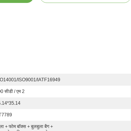
SO14001/ISO9001/IATF16949
0 सीडी / एम 2
.14*35.14
T7789
ला + फोम बॉक्स + बुलबुला बैग + 