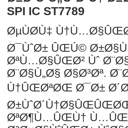
SPI IC ST7789
ØµÙØ­Ù‡ Ù†Ù…Ø§ÛŒ
Ø¯ÙˆØ± ÛŒÚ© Ø±Ø§Ù
ØªÙ…Ø§ÛŒØ² Ùˆ Ø¨Ø
Ø¨Ø§Ù„Ø§ Ø§Ø³Øª. Ø
Ù†ÛŒØªØŒ Ø¯Ø± Ø´Ø
Ø±ÙˆØ´Ù†Ø§ÛŒÛŒØŒ 
ØªØ¶Ù…ÛŒÙ† Ù…ÛŒ 