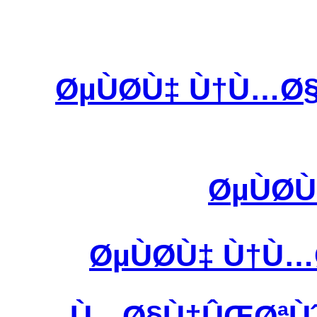
ØµÙØ­Ù‡ Ù†Ù…Ø
ØµÙØ­
ØµÙØ­Ù‡ Ù†Ù
Ù…Ø§Ù†ÛŒØªÙˆØ