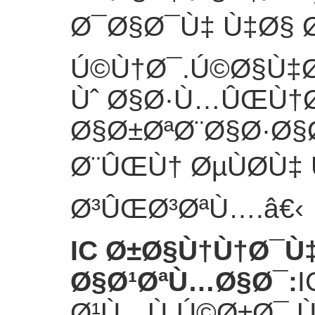
Ø¯Ø§Ø¯Ù‡ Ù‡Ø§ 
Ú©Ù†Ø¯.Ú©Ø§Ù‡Ø
Ùˆ Ø§Ø·Ù…ÛŒÙ†Ø
Ø§Ø±ØªØ¨Ø§Ø·Ø§
Ø¨ÛŒÙ† ØµÙØ­Ù
Ø³ÛŒØ³ØªÙ….
â€‹
IC Ø±Ø§Ù†Ù†Ø¯Ù‡
Ø§Ø¹ØªÙ…Ø§Ø¯
:
I
Ø¹Ù…Ù„Ú©Ø±Ø¯