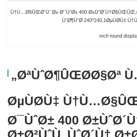
Ù†Ù…Ø§ÛŒØ´Ú¯Ø± Ø¯ÙˆØ± 400 Ø±ÙˆØ´Ù†Ø§ÛŒÛŒ,Øµ
ÙˆØ¶ÙˆØ­ 240*240,1ØµÙØ­Ù‡
ØªÙˆØ¶ÛŒØ­Ø§Øª Ù…
ØµÙØ­Ù‡ Ù†Ù…Ø§Û
Ø¯ÙˆØ± 400 Ø±ÙˆØ´
Ø±Ø²ÙˆÙ„ÙˆØ´Ù† Ø±