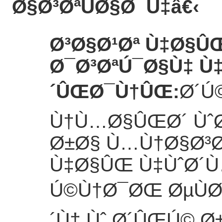
Ø§Ø³ØªÙØ§Ø¯Ù‡
â€‹
Ø³Ø§Ø¹Øª Ù‡Ø§Û
Ø¯Ø³ØªÚ¯Ø§Ù‡ Ù
´ÛŒØ¯Ù†ÛŒ
:
Ø´Ú©
Ù†Ù…Ø§ÛŒØ´ ÙˆØ¶
Ø±Ø§ Ù…Ù†Ø§Ø³Ø
Ù‡Ø§ÛŒ Ù‡ÙˆØ´
Ú©Ù†Ø¯ØŒ ØµÙØ
´Ù† Ùˆ Ø´ÛŒÚ© 