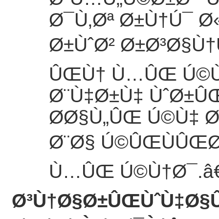
Ø¯Ù‚Øª Ø±Ù†Ú¯ Ø
Ø±ÙˆØ² Ø±Ø³Ø§Ù
ÛŒÙ† Ù…ÛŒ Ú©Ù
Ø¨Ù‡Ø±Ù‡ ÙˆØ±Û
Ø­Ø§Ù„ÛŒ Ú©Ù‡ 
Ø¨Ø§ Ú©ÛŒÙÛŒØª
Ù…ÛŒ Ú©Ù†Ø¯.
â
Ø³Ù†Ø§Ø±ÛŒÙˆÙ‡Ø§Û