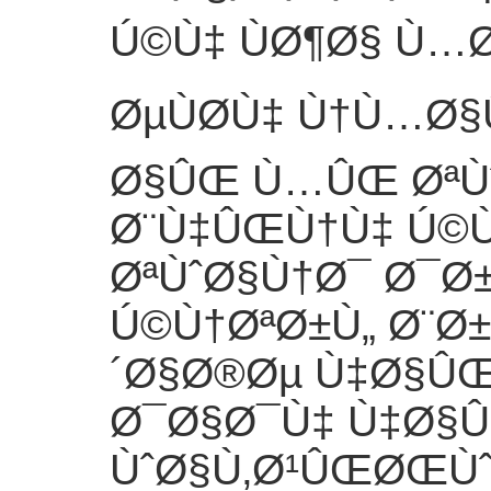
Ú©Ù‡ ÙØ¶Ø§ Ù…Ø
ØµÙØ­Ù‡ Ù†Ù…Ø
Ø§ÛŒ Ù…ÛŒ ØªÙˆ
Ø¨Ù‡ÛŒÙ†Ù‡ Ú
ØªÙˆØ§Ù†Ø¯ Ø¯Ø
Ú©Ù†ØªØ±Ù„ Ø¨
´Ø§Ø®Øµ Ù‡Ø§Û
Ø¯Ø§Ø¯Ù‡ Ù‡Ø§
ÙˆØ§Ù‚Ø¹ÛŒØŒÙˆ