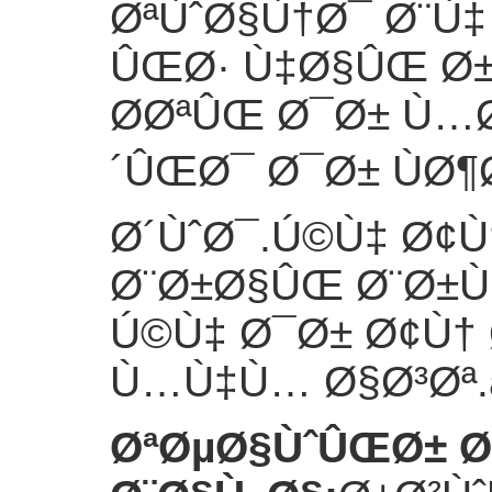
ØªÙˆØ§Ù†Ø¯ Ø¨Ù‡
ÛŒØ· Ù‡Ø§ÛŒ Ø±
Ø­ØªÛŒ Ø¯Ø± Ù…
´ÛŒØ¯ Ø¯Ø± ÙØ
Ø´ÙˆØ¯.Ú©Ù‡ Ø¢
Ø¨Ø±Ø§ÛŒ Ø¨Ø±
Ú©Ù‡ Ø¯Ø± Ø¢Ù†
Ù…Ù‡Ù… Ø§Ø³Øª.
ØªØµØ§ÙˆÛŒØ± Ø¨