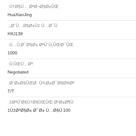
Ù†Ø§Ù… ØªØ¬Ø§Ø±ÛŒ:
HuaXianJing
Ø´Ù…Ø§Ø±Ù‡ Ù…Ø¯Ù„:
HXJ138
Ù…Ù‚Ø¯Ø§Ø± ØªÙˆÙ„ÛŒØ¯ÛŒ:
1000
Ù‚ÛŒÙ…Øª:
Negotiated
Ø´Ø±Ø§ÛŒØ· Ù¾Ø±Ø¯Ø§Ø®Øª:
T/T
ØªÙˆØ§Ù†Ø§ÛŒÛŒ Ø¹Ø±Ø¶Ù‡:
100 Ù‡Ø²Ø§Ø± Ø¯Ø± Ù…Ø§Ù‡