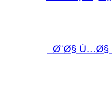
Ø¨Ø§ Ù…Ø§