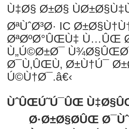
Ù‡Ø§ Ø±Ø§ ÙØ±Ø§Ù
ØªÙˆØ³Ø· IC Ø±Ø§Ù†Ù
ØªØºØ°ÛŒÙ‡ Ù…ÛŒ 
Ù„Ú©Ø±Ø¯ Ù¾Ø§ÛŒØ
Ø¯Ù‚ÛŒÙ‚ Ø±Ù†Ú¯ 
Ú©Ù†Ø¯.
â€‹
ÙˆÛŒÚ˜Ú¯ÛŒ Ù‡Ø§ÛŒ
Ø·Ø±Ø§Ø­ÛŒ Ø¯Ùˆ