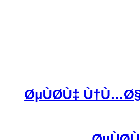
ØµÙØ­Ù‡ Ù†Ù…Ø
ØµÙØ­