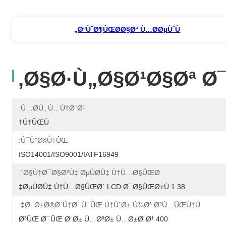
ØªÙˆØ¶ÛŒØ­Ø§Øª Ù…Ø­ØµÙˆÙ„
Ø§Ø·Ù„Ø§Ø¹Ø§Øª Ø
Ù…Ø­Ù„ Ù…Ù†Ø¨Ø¹:
Ú†ÛŒÙ†
Ú¯ÙˆØ§Ù‡ÛŒ:
ISO14001/ISO9001/IATF16949
Ø§Ù†Ø¯Ø§Ø²Ù‡ ØµÙØ­Ù‡ Ù†Ù…Ø§ÛŒØ´:
1.38 ØµÙØ­Ù‡ Ù†Ù…Ø§ÛŒØ´ LCD Ø¯Ø§ÛŒØ±Ù‡
Ø¯Ø±Ø®Ø´Ù†Ø¯Ú¯ÛŒ Ù†ÙˆØ± Ù¾Ø³ Ø²Ù…ÛŒÙ†Ù‡:
400 Ø³ÛŒ Ø¯ÛŒ Ø¨Ø± Ù…ØªØ± Ù…Ø±Ø¨Ø¹