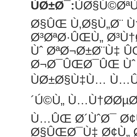
ÙØ±Ø¯
:
ÙØ§Ú©Øª
Ø§ÛŒ Ù‚Ø§Ù„Ø¨ 
Ø³ØªØ·ÛŒÙ„ Ø³Ù
Ùˆ ØªØ¬Ø±Ø¨Ù‡ 
Ø¬Ø¯ÛŒØ¯ÛŒ Ùˆ
ÙØ±Ø§Ù‡Ù… Ù…
´Ú©Ù„ Ù…Ù†Ø­ØµØ
Ù…ÛŒ Ø´ÙˆØ¯ Ø¢
Ø§ÛŒØ¯Ù‡ Ø¢Ù„ 