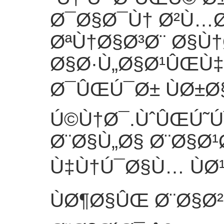
Ø¯Ø§Ø¯Ù† Ø²Ù…Ø
ØªÙ†Ø§Ø³Ø¨ Ø§
Ø§Ø·Ù„Ø§Ø¹ÛŒÙ‡ 
Ø¯ÛŒÚ¯Ø± ÙØ±
Ú©Ù†Ø¯.ÙˆÛŒÚ˜
Ø¨Ø§Ù„Ø§ Ø¨Ø§Ø
Ù‡Ù†Ú¯Ø§Ù… ÙØ
ÙØ¶Ø§ÛŒ Ø¨Ø§Ø²