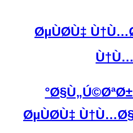
ØµÙØ­Ù‡ Ù†Ù
Ù†Ù…
Ø§Ù„Ú©ØªØ±
ØµÙØ­Ù‡ Ù†Ù…Ø