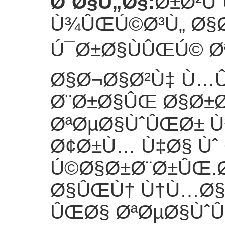
Ø¨Ø§Ù„Ø§
:
Ø±Ø²Ùˆ
Ù¾ÛŒÚ©Ø³Ù„ Ø§
Ú¯Ø±Ø§ÙÛŒÚ© Ø
Ø§Ø¬Ø§Ø²Ù‡ Ù…Û
Ø¨Ø±Ø§ÛŒ Ø§Ø±Ø§
ØªØµØ§ÙˆÛŒØ±
Ø¢Ø±Ù… Ù‡Ø§ Ùˆ
Ú©Ø§Ø±Ø¨Ø±ÛŒ.
Ø§ÛŒÙ† Ù†Ù…Ø§
ÛŒØ§ ØªØµØ§ÙˆÛ