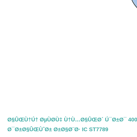
1.38 Ø§ÛŒÙ†Ú† ØµÙØ­Ù‡ Ù†Ù…Ø§ÛŒØ´ Ú¯Ø±Ø¯ 4
Ø¯Ø±Ø§ÛŒÙˆØ± Ø±Ø§Ø¨Ø· IC ST7789