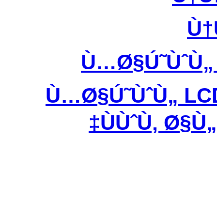
Ù†
Ù…Ø§Ú˜ÙˆÙ„
Ù…Ø§Ú˜ÙˆÙ„ LC
ÙÙˆÙ‚ Ø§Ù