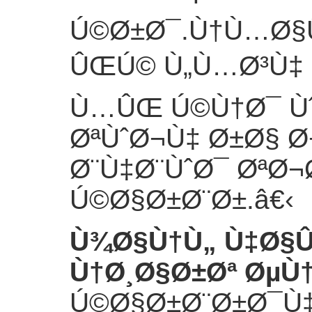
Ú©Ø±Ø¯.Ù†Ù…Ø§
ÛŒÚ© Ù„Ù…Ø³Ù‡ 
Ù…ÛŒ Ú©Ù†Ø¯ Ù
ØªÙˆØ¬Ù‡ Ø±Ø§ 
Ø¨Ù‡Ø¨ÙˆØ¯ ØªØ
Ú©Ø§Ø±Ø¨Ø±.
â€‹
Ù¾Ø§Ù†Ù„ Ù‡Ø§Û
Ù†Ø¸Ø§Ø±Øª ØµÙ
Ú©Ø§Ø±Ø¨Ø±Ø¯Ù