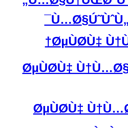
Ù…Ø§Ú˜ÙˆÙ„
ØµÙØ­Ù‡ Ù
ØµÙØ­Ù‡ Ù†Ù…Ø
ØµÙØ­Ù‡ Ù†Ù