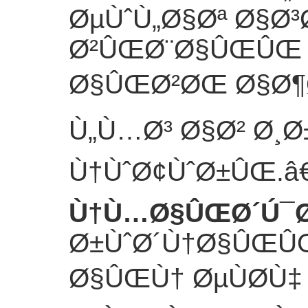
ØµÙˆÙ„Ø§Øª Ø§Ø³
Ø²ÛŒØ¨Ø§ÛŒÛŒ
Ø§ÛŒØ²ØŒ Ø§Ø¶
Ù„Ù…Ø³ Ø§Ø² Ø¸Ø±
Ù†ÙˆØ¢ÙˆØ±ÛŒ.
â
Ù†Ù…Ø§ÛŒØ´Ú¯Ø
Ø±ÙˆØ´Ù†Ø§ÛŒÛ
Ø§ÛŒÙ† ØµÙØ­