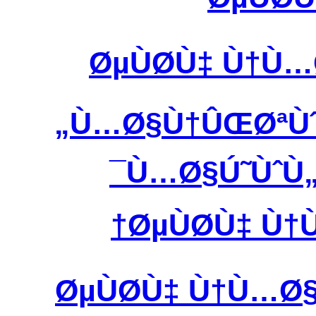
ØµÙØ­Ù‡ Ù†Ù
Ù…Ø§Ù†ÛŒØªÙˆØ
Ù…Ø§Ú˜ÙˆÙ„
ØµÙØ­Ù‡ Ù
ØµÙØ­Ù‡ Ù†Ù…Ø