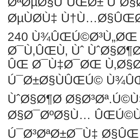
ØªØµØ§ÙˆÛŒØ± ÙˆØ§Ø
ØµÙØ­Ù‡ Ù†Ù…Ø§ÛŒØ
240 Ù¾ÛŒÚ©Ø³Ù„ØŒ
Ø¯Ù‚ÛŒÙ‚ Ùˆ ÙˆØ§Ø¶
ÛŒ Ø¯Ù‡Ø¯ØŒ Ù‚Ø§
Ú¯Ø±Ø§ÙÛŒÚ© Ù¾Û
ÙˆØ§Ø¶Ø­ Ø§Ø³Øª.Ú
Ø§Ø¯ØºØ§Ù… ÛŒÚ©Ù¾
Ú¯Ø³ØªØ±Ø¯Ù‡ Ø§ÛŒ