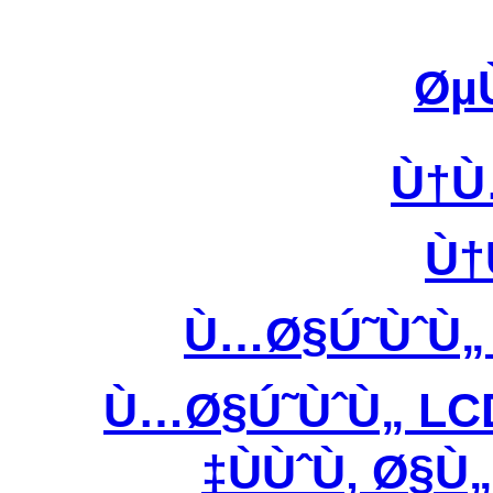
Øµ
Ù†Ù
Ù†
Ù…Ø§Ú˜ÙˆÙ„
Ù…Ø§Ú˜ÙˆÙ„ LC
ÙÙˆÙ‚ Ø§Ù