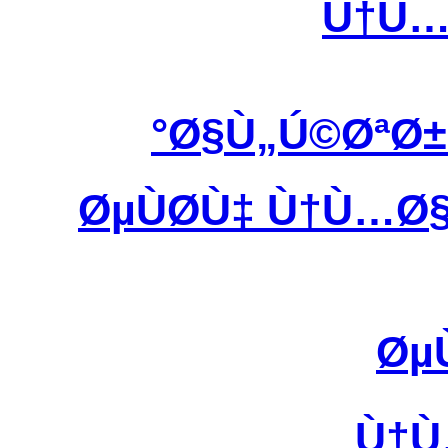
Ù†Ù…
Ø§Ù„Ú©ØªØ±
ØµÙØ­Ù‡ Ù†Ù…Ø
Øµ
Ù†Ù