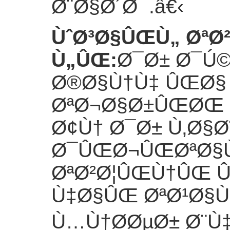
Ø¨Ø§Ø´Ø¯.
â€‹
ÙˆØ³Ø§ÛŒÙ„ ØªØ
Ù„ÛŒ
:
Ø¯Ø± Ø¯Ú
Ø®Ø§Ù†Ù‡ ÛŒØ§
ØªØ¬Ø§Ø±ÛŒØŒ 
Ø¢Ù† Ø¯Ø± Ù‚Ø§
Ø¯ÛŒØ¬ÛŒØªØ§Ù
ØªØ²Ø¦ÛŒÙ†ÛŒ 
Ù‡Ø§ÛŒ ØªØ¹Ø§Ù
Ù…Ù†Ø­ØµØ± Ø¨Ù‡