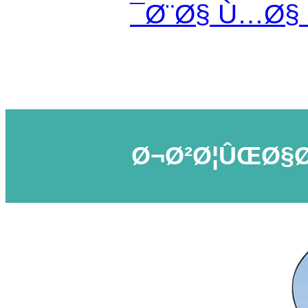
Ø¨Ø§ Ù…Ø§
Ø¬Ø²Ø¦ÛŒØ§Ø