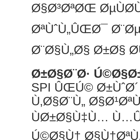
Ø§Ø³ØªØŒ ØµÙØ
ØªÙˆÙ„ÛŒØ¯ Ø¨Ø
Ø¨Ø§Ù„Ø§ Ø±Ø§ Ø
Ø±Ø§Ø¨Ø· Ú©Ø§Ø
SPI ÛŒÚ© Ø±ÙˆØ´
Ù‚Ø§Ø¨Ù„ Ø§Ø¹Ø
ÙØ±Ø§Ù‡Ù… Ù…
Ú©Ø§Ù† Ø§Ù†ØªÙ