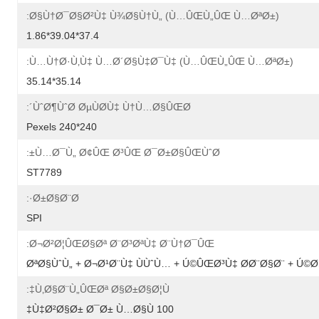
Ø§Ù†Ø¯Ø§Ø²Ù‡ Ù¾Ø§Ù†Ù„ (Ù…ÛŒÙ„ÛŒ Ù…ØªØ±):
37.4*39.04*1.86
Ù…Ù†Ø·Ù‚Ù‡ Ù…Ø´Ø§Ù‡Ø¯Ù‡ (Ù…ÛŒÙ„ÛŒ Ù…ØªØ±):
35.14*35.14
ÙˆØ¶ÙˆØ­ ØµÙØ­Ù‡ Ù†Ù…Ø§ÛŒØ´:
240*240 Pexels
Ù…Ø¯Ù„ Ø¢ÛŒ Ø³ÛŒ Ø¯Ø±Ø§ÛŒÙˆØ±:
ST7789
Ø±Ø§Ø¨Ø·:
SPI
Ø¬Ø²Ø¦ÛŒØ§Øª Ø¨Ø³ØªÙ‡ Ø¨Ù†Ø¯ÛŒ:
ØªØ§ÙˆÙ„ + Ø¬Ø¹Ø¨Ù‡ ÙÙˆÙ… + Ú©ÛŒØ³Ù‡ Ø­Ø¨Ø§Ø¨ + Ú
Ù‚Ø§Ø¨Ù„ÛŒØª Ø§Ø±Ø§Ø¦Ù‡:
100 Ù‡Ø²Ø§Ø± Ø¯Ø± Ù…Ø§Ù‡