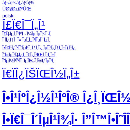
à¦¬à¦¾à¦‚à¦²à¦¾
ÙØ§Ø±Ø³ÛŒ
polski
Î£Ï€Î¯Ï„Î¹
Î£Ï‡ÎµÏ„Î¹ÎºÎ¬ Î¼Îµ ÎµÎ¼Î¬Ï‚
Î ÏÎ¿Ï†Î¯Î» ÎµÏ„Î±Î¹ÏÎµÎ¯Î±Ï‚
Î•Ï€Î¹ÏƒÎºÎ­ÏˆÎµÎ¹Ï‚ ÏƒÏ„Î¿ ÎµÏÎ³Î¿ÏƒÏ„Î¬ÏƒÎ¹Î¿
ÎˆÎ»ÎµÎ³Ï‡Î¿Ï‚ Ï€Î¿Î¹ÏŒÏ„Î·Ï„Î±Ï‚
Î“ÎµÎ½Î¹ÎºÎ­Ï‚ ÎµÏÏ‰Ï„Î®ÏƒÎµÎ¹Ï‚
Ï€ÏÎ¿ÏŠÏŒÎ½Ï„Î±
Î•Î¹ÎºÎ¿Î½Î¹ÎºÎ® Î¿Î¸ÏŒÎ
Î•Ï€Î¯Î´ÎµÎ¹Î¾Î· Î”Î™Î•Î˜ÎÎ