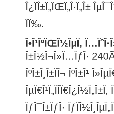
Î¿ÏÎ±Ï„ÏŒÏ„Î·Ï„Î± ÎµÎ¯Î
ÏÏ‰.
Î•Î¹ÎºÏŒÎ½ÎµÏ‚ Ï…ÏˆÎ·
Î±Î½Î¬Î»Ï…ÏƒÎ· 240Ã—2
ÎºÎ±Î¸Î±ÏÎ¬ ÎºÎ±Î¹ Î»Îµ
ÎµÏ€Î¹Ï„ÏÎ­Ï€Î¿Î½Ï„Î±Ï
ÏƒÎ¯Î±ÏƒÎ· ÏƒÏÎ½Î¸Î