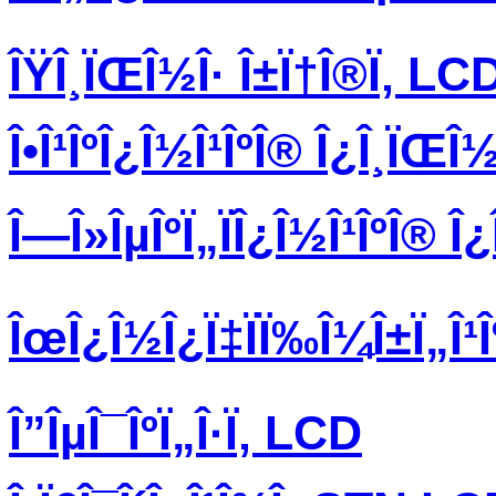
ÎŸÎ¸ÏŒÎ½Î· Î±Ï†Î®Ï‚ LC
Î•Î¹ÎºÎ¿Î½Î¹ÎºÎ® Î¿Î¸ÏŒ
Î—Î»ÎµÎºÏ„ÏÎ¿Î½Î¹ÎºÎ® Î¿Î
ÎœÎ¿Î½Î¿Ï‡ÏÏ‰Î¼Î±Ï„Î¹Î
Î”ÎµÎ¯ÎºÏ„Î·Ï‚ LCD