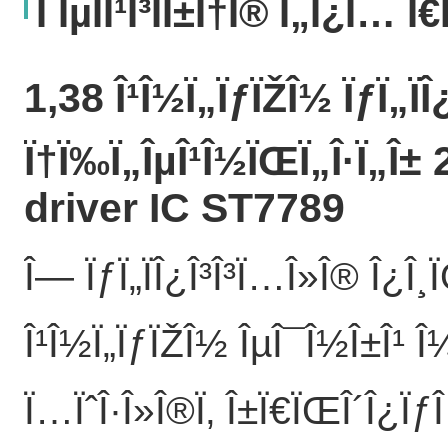
Î ÎµÏÎ¹Î³ÏÎ±Ï†Î® Ï„Î¿Ï… Ï
1,38 Î¹Î½Ï„ÏƒÏŽÎ½ ÏƒÏ„Ï
Ï†Ï‰Ï„ÎµÎ¹Î½ÏŒÏ„Î·Ï„Î±
driver IC ST7789
Î— ÏƒÏ„ÏÎ¿Î³Î³Ï…Î»Î® Î¿Î
Î¹Î½Ï„ÏƒÏŽÎ½ ÎµÎ¯Î½Î±Î¹ Î¼
Ï…ÏˆÎ·Î»Î®Ï‚ Î±Ï€ÏŒÎ´Î¿ÏƒÎ·Ï