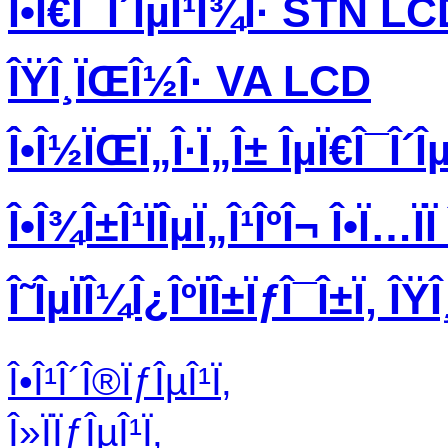
Î•Ï€Î¯Î´ÎµÎ¹Î¾Î· STN L
ÎŸÎ¸ÏŒÎ½Î· VA LCD
Î•Î½ÏŒÏ„Î·Ï„Î± ÎµÏ€Î¯Î´Î
Î•Î¾Î±Î¹ÏÎµÏ„Î¹ÎºÎ¬ Î•Ï…ÏÏ
Î˜ÎµÏÎ¼Î¿ÎºÏÎ±ÏƒÎ¯Î±Ï‚ 
Î•Î¹Î´Î®ÏƒÎµÎ¹Ï‚
Î»ÏÏƒÎµÎ¹Ï‚