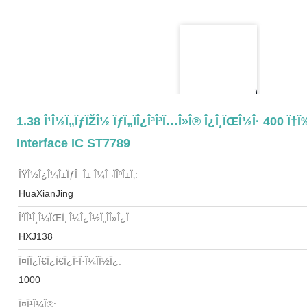
1.38 Î¹Î½Ï„ÏƒÏŽÎ½ ÏƒÏ„ÏÎ¿Î³Î³Ï…Î»Î® Î¿Î¸ÏŒÎ½Î· 400 Ï
Interface IC ST7789
ÎŸÎ½Î¿Î¼Î±ÏƒÎ¯Î± Î¼Î¬ÏÎºÎ±Ï‚:
HuaXianJing
Î‘ÏÎ¹Î¸Î¼ÏŒÏ‚ Î¼Î¿Î½Ï„Î­Î»Î¿Ï…:
HXJ138
Î¤ÏÎ¿Ï€Î¿Ï€Î¿Î¹Î·Î¼Î­Î½Î¿:
1000
Î¤Î¹Î¼Î®: