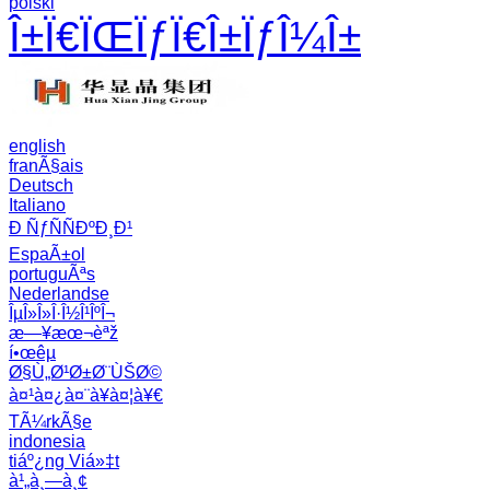
polski
Î±Ï€ÏŒÏƒÏ€Î±ÏƒÎ¼Î±
english
franÃ§ais
Deutsch
Italiano
Ð ÑƒÑÑÐºÐ¸Ð¹
EspaÃ±ol
portuguÃªs
Nederlandse
ÎµÎ»Î»Î·Î½Î¹ÎºÎ¬
æ—¥æœ¬èªž
í•œêµ­
Ø§Ù„Ø¹Ø±Ø¨ÙŠØ©
à¤¹à¤¿à¤¨à¥à¤¦à¥€
TÃ¼rkÃ§e
indonesia
tiáº¿ng Viá»‡t
à¹„à¸—à¸¢