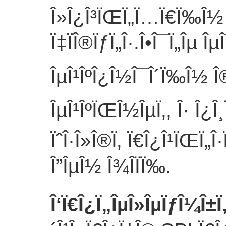
Î»Î¿Î³ÏŒÏ„Ï…Ï€Ï‰Î½ Î
Ï‡ÏÎ®ÏƒÏ„Î·.Î•Î¯Ï„Îµ Î
ÎµÎ¹ÎºÎ¿Î½Î¯Î´Ï‰Î½ Î®
ÎµÎ¹ÎºÏŒÎ½ÎµÏ‚, Î· Î¿Î¸
ÏˆÎ·Î»Î®Ï‚ Ï€Î¿Î¹ÏŒÏ„Î·Ï
Î”ÎµÎ½ Î¾Î­ÏÏ‰.
Î‘Ï€Î¿Ï„ÎµÎ»ÎµÏƒÎ¼Î±Ï