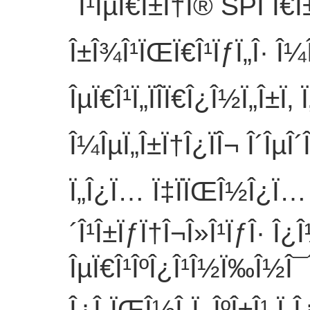
´Î¹ÎµÏ€Î±Ï†Î® SPI Ï€Î±Ï
Î±Î¾Î¹ÏŒÏ€Î¹ÏƒÏ„Î· Î¼Î­
ÎµÏ€Î¹Ï„ÏÎ­Ï€Î¿Î½Ï„Î±Ï‚
Î¼ÎµÏ„Î±Ï†Î¿ÏÎ¬ Î´Îµ
Ï„Î¿Ï… Ï‡ÏÏŒÎ½Î¿Ï… Î
´Î¹Î±ÏƒÏ†Î¬Î»Î¹ÏƒÎ· Î¿
ÎµÏ€Î¹ÎºÎ¿Î¹Î½Ï‰Î½Î¯Î±
Î¿Î¸ÏŒÎ½Î·Ï‚ ÎºÎ±Î¹ Ï