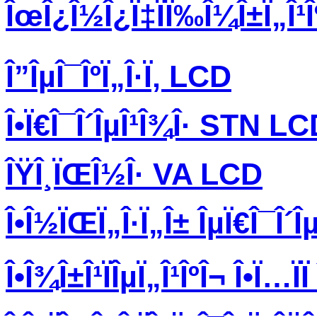
ÎœÎ¿Î½Î¿Ï‡ÏÏ‰Î¼Î±Ï„Î¹Î
Î”ÎµÎ¯ÎºÏ„Î·Ï‚ LCD
Î•Ï€Î¯Î´ÎµÎ¹Î¾Î· STN L
ÎŸÎ¸ÏŒÎ½Î· VA LCD
Î•Î½ÏŒÏ„Î·Ï„Î± ÎµÏ€Î¯Î´Î
Î•Î¾Î±Î¹ÏÎµÏ„Î¹ÎºÎ¬ Î•Ï…ÏÏ