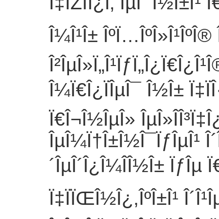
Ï‡ÏŽÏÎ¿Ï‚ ÎµÎ¯Î½Î±Î¹ Ï€
Î¼Î¹Î± ÎºÏ…ÎºÎ»Î¹ÎºÎ®
Î²ÎµÎ»Ï„Î¹ÏƒÏ„Î¿Ï€Î¿Î¹Î®
Î¼Ï€Î¿ÏÎµÎ¯ Î½Î± Ï‡Ï
Ï€Î¬Î½ÎµÎ» ÎµÎ»Î­Î³Ï‡Î
ÎµÎ¼Ï†Î±Î½Î¯ÏƒÎµÎ¹ Î´Îµ
´ÎµÎ´Î¿Î¼Î­Î½Î± ÏƒÎµ Ï
Ï‡ÏÏŒÎ½Î¿,ÎºÎ±Î¹ Î´Î¹Î