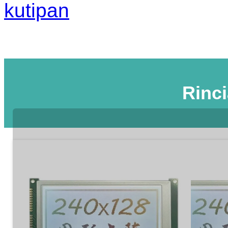
kutipan
Rinc