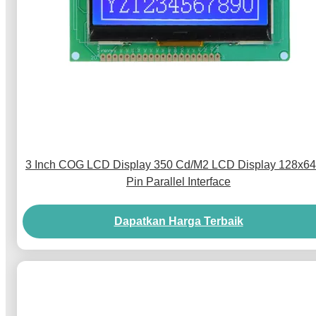
3 Inch COG LCD Display 350 Cd/M2 LCD Display 128x64
Pin Parallel Interface
Dapatkan Harga Terbaik