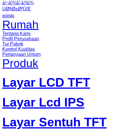
à¦¬à¦¾à¦‚à¦²à¦¾
ÙØ§Ø±Ø³ÛŒ
polski
Rumah
Tentang Kami
Profil Perusahaan
Tur Pabrik
Kontrol Kualitas
Pertanyaan Umum
Produk
Layar LCD TFT
Layar Lcd IPS
Layar Sentuh TFT