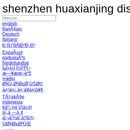
shenzhen huaxianjing di
english
franÃ§ais
Deutsch
Italiano
Ð ÑƒÑÑÐºÐ¸Ð¹
EspaÃ±ol
portuguÃªs
Nederlandse
ÎµÎ»Î»Î·Î½Î¹ÎºÎ¬
æ—¥æœ¬èªž
í•œêµ­
Ø§Ù„Ø¹Ø±Ø¨ÙŠØ©
à¤¹à¤¿à¤¨à¥à¤¦à¥€
TÃ¼rkÃ§e
indonesia
tiáº¿ng Viá»‡t
à¹„à¸—à¸¢
à¦¬à¦¾à¦‚à¦²à¦¾
ÙØ§Ø±Ø³ÛŒ