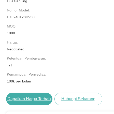
HuaXianJing
Nomor Model:
HXJ240128HV30
MOQ:
1000
Harga:
Negotiated
Ketentuan Pembayaran:
T/T
Kemampuan Penyediaan:
100k per bulan
Dapatkan Harga Terbaik
Hubungi Sekarang