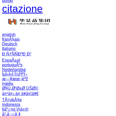
polski
citazione
english
franÃ§ais
Deutsch
Italiano
Ð ÑƒÑÑÐºÐ¸Ð¹
EspaÃ±ol
portuguÃªs
Nederlandse
ÎµÎ»Î»Î·Î½Î¹ÎºÎ¬
æ—¥æœ¬èªž
í•œêµ­
Ø§Ù„Ø¹Ø±Ø¨ÙŠØ©
à¤¹à¤¿à¤¨à¥à¤¦à¥€
TÃ¼rkÃ§e
indonesia
tiáº¿ng Viá»‡t
à¹„à¸—à¸¢