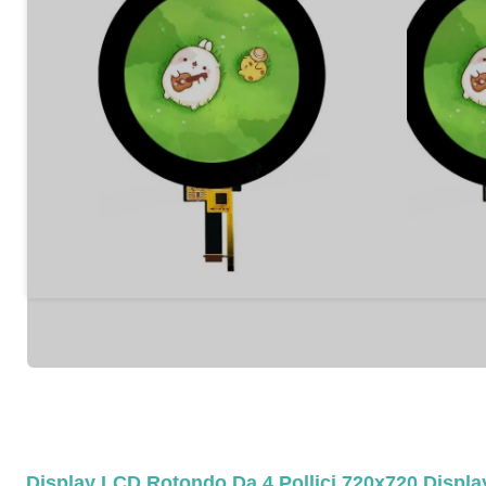
Display LCD Rotondo Da 4 Pollici 720x720 Displ