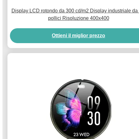
Display LCD rotondo da 300 cd/m2 Display industriale da 
pollici Risoluzione 400x400
Ottieni il miglior prezzo