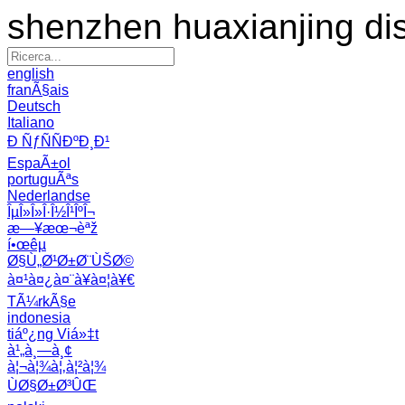
shenzhen huaxianjing di
english
franÃ§ais
Deutsch
Italiano
Ð ÑƒÑÑÐºÐ¸Ð¹
EspaÃ±ol
portuguÃªs
Nederlandse
ÎµÎ»Î»Î·Î½Î¹ÎºÎ¬
æ—¥æœ¬èªž
í•œêµ­
Ø§Ù„Ø¹Ø±Ø¨ÙŠØ©
à¤¹à¤¿à¤¨à¥à¤¦à¥€
TÃ¼rkÃ§e
indonesia
tiáº¿ng Viá»‡t
à¹„à¸—à¸¢
à¦¬à¦¾à¦‚à¦²à¦¾
ÙØ§Ø±Ø³ÛŒ