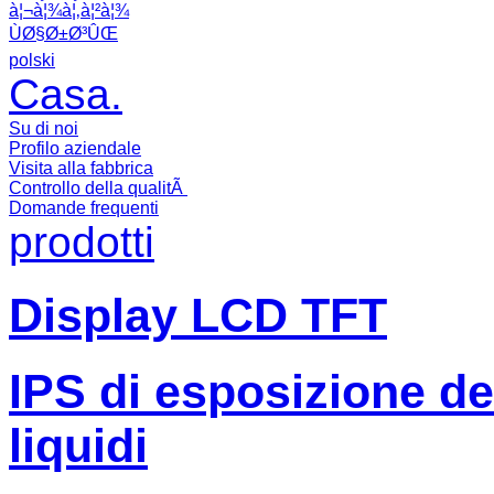
à¦¬à¦¾à¦‚à¦²à¦¾
ÙØ§Ø±Ø³ÛŒ
polski
Casa.
Su di noi
Profilo aziendale
Visita alla fabbrica
Controllo della qualitÃ
Domande frequenti
prodotti
Display LCD TFT
IPS di esposizione dell
liquidi