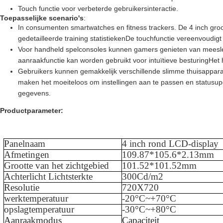
Touch functie voor verbeterde gebruikersinteractie.
Toepasselijke scenario's
:
In consumenten smartwatches en fitness trackers. De 4 inch groo
gedetailleerde training statistiekenDe touchfunctie vereenvoudig
Voor handheld spelconsoles kunnen gamers genieten van meesle
aanraakfunctie kan worden gebruikt voor intuïtieve besturingHet
Gebruikers kunnen gemakkelijk verschillende slimme thuisappara
maken het moeiteloos om instellingen aan te passen en statusup
gegevens.
Productparameter:
Panelnaam
4
inch rond LCD-display
Afmetingen
109.87
*
105.6
*
2.13
mm
Grootte van het zichtgebied
101.52
*
101.52
mm
Achterlicht Lichtsterkte
300Cd/m2
Resolutie
720X720
werktemperatuur
-
20
°C~+
70
°C
opslagtemperatuur
-
30
°C~+
80
°C
Aanraakmodus
Capaciteit