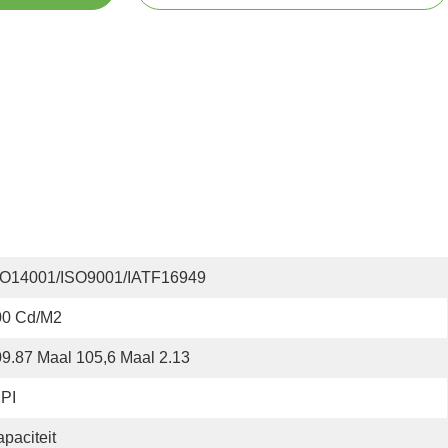
SO14001/ISO9001/IATF16949
00 Cd/m2
9.87 Maal 105,6 Maal 2.13
PI
paciteit