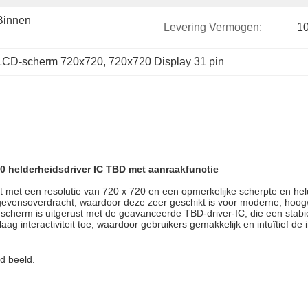
innen 
Levering Vermogen:
10
LCD-scherm 720x720
, 
720x720 Display 31 pin
00 helderheidsdriver IC TBD met aanraakfunctie
t met een resolutie van 720 x 720 en een opmerkelijke scherpte en held
evensoverdracht, waardoor deze zeer geschikt is voor moderne, hoogwa
scherm is uitgerust met de geavanceerde TBD-driver-IC, die een stabi
aag interactiviteit toe, waardoor gebruikers gemakkelijk en intuïtief 
d beeld.