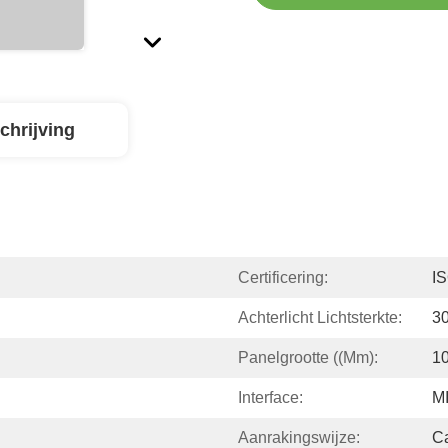
chrijving
Certificering:
I
Achterlicht Lichtsterkte:
3
Panelgrootte ((mm):
10
Interface:
MI
Aanrakingswijze:
Ca