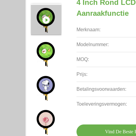
4 Inch Rond LCD
Aanraakfunctie
Merknaam:
Modelnummer:
MOQ:
Prijs:
Betalingsvoorwaarden:
Toeleveringsvermogen:
Vind De Beste P