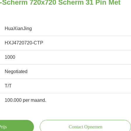
-Scherm 720x720 Scherm 31 Pin Met
HuaXianJing
HXJ4720720-CTP
1000
Negotiated
T/T
100.000 per maand.
rijs
Contact Opnemen