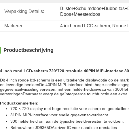
Blister+schuimdoos+bubbeltas+b
Verpakking Details:
Doos+meesterdoos
Markeren:
4 inch rond LCD-scherm
, 
Ronde 
Productbeschrijving
4 inch rond LCD-scherm 720*720 resolutie 40PIN MIPI-interface 3
Dit 4 inch ronde lcd-scherm is een uitstekende displayoptie op de mark
en levendige beeldenDe 40PIN MIPI-interface biedt hoge-snelheidsgeg
gegevensuitwisseling vereisen.met een helderheidsniveau van 300Het 
verstoringenDaarnaast voegt de geïntegreerde touchfunctie een extra l
Productkenmerken
:
720 × 720-display met hoge resolutie voor scherp en gedetailleer
31PIN MIPI-interface voor snelle gegevensoverdracht.
300 helderheid om aan de typische beeldvereisten te voldoen.
Betrouwbare JD9365DA driver IC voor naadloze prestaties.