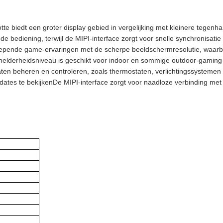
tte biedt een groter display gebied in vergelijking met kleinere tegen
t de bediening, terwijl de MIPI-interface zorgt voor snelle synchronisa
pende game-ervaringen met de scherpe beeldschermresolutie, waarbij 
 helderheidsniveau is geschikt voor indoor en sommige outdoor-gaming-
ten beheren en controleren, zoals thermostaten, verlichtingssystemen
dates te bekijkenDe MIPI-interface zorgt voor naadloze verbinding me