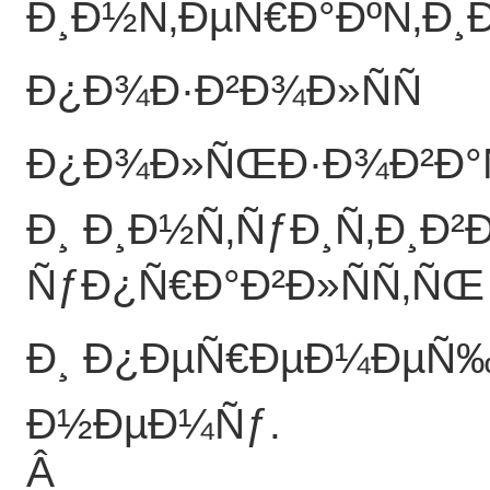
Ð¸Ð½Ñ‚ÐµÑ€Ð°ÐºÑ‚Ð¸Ð
Ð¿Ð¾Ð·Ð²Ð¾Ð»ÑÑ
Ð¿Ð¾Ð»ÑŒÐ·Ð¾Ð²Ð°Ñ
Ð¸ Ð¸Ð½Ñ‚ÑƒÐ¸Ñ‚Ð¸Ð
ÑƒÐ¿Ñ€Ð°Ð²Ð»ÑÑ‚Ñ
Ð¸ Ð¿ÐµÑ€ÐµÐ¼ÐµÑ‰
Ð½ÐµÐ¼Ñƒ.
Â