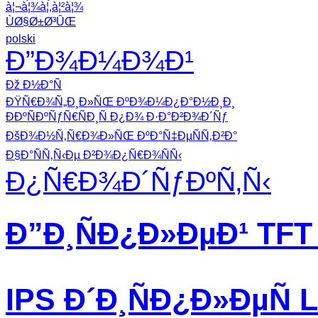
à¦¬à¦¾à¦‚à¦²à¦¾
ÙØ§Ø±Ø³ÛŒ
polski
Ð”Ð¾Ð¼Ð¾Ð¹
Ðž Ð½Ð°Ñ
ÐŸÑ€Ð¾Ñ„Ð¸Ð»ÑŒ ÐºÐ¾Ð¼Ð¿Ð°Ð½Ð¸Ð¸
Ð­ÐºÑÐºÑƒÑ€ÑÐ¸Ñ Ð¿Ð¾ Ð·Ð°Ð²Ð¾Ð´Ñƒ
ÐšÐ¾Ð½Ñ‚Ñ€Ð¾Ð»ÑŒ ÐºÐ°Ñ‡ÐµÑÑ‚Ð²Ð°
Ð§Ð°ÑÑ‚Ñ‹Ðµ Ð²Ð¾Ð¿Ñ€Ð¾ÑÑ‹
Ð¿Ñ€Ð¾Ð´ÑƒÐºÑ‚Ñ‹
Ð”Ð¸ÑÐ¿Ð»ÐµÐ¹ TFT
IPS Ð´Ð¸ÑÐ¿Ð»ÐµÑ 