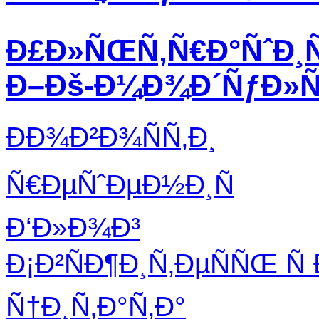
Ð£Ð»ÑŒÑ‚Ñ€Ð°ÑˆÐ¸
Ð–Ðš-Ð¼Ð¾Ð´ÑƒÐ»
ÐÐ¾Ð²Ð¾ÑÑ‚Ð¸
Ñ€ÐµÑˆÐµÐ½Ð¸Ñ
Ð‘Ð»Ð¾Ð³
Ð¡Ð²ÑÐ¶Ð¸Ñ‚ÐµÑÑŒ Ñ
Ñ†Ð¸Ñ‚Ð°Ñ‚Ð°