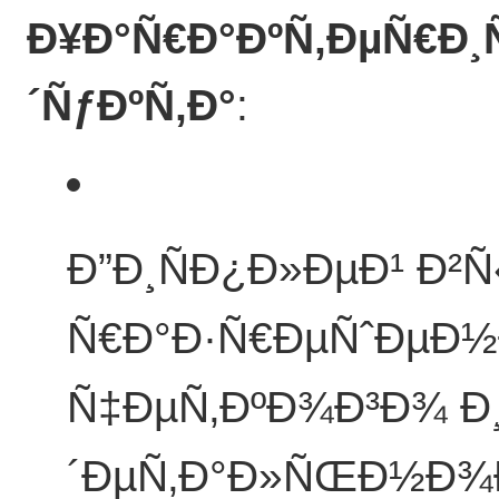
Ð¥Ð°Ñ€Ð°ÐºÑ‚ÐµÑ€Ð¸Ñ
´ÑƒÐºÑ‚Ð°
:
Ð”Ð¸ÑÐ¿Ð»ÐµÐ¹ Ð²
Ñ€Ð°Ð·Ñ€ÐµÑˆÐµÐ½Ð¸
Ñ‡ÐµÑ‚ÐºÐ¾Ð³Ð¾ Ð¸
´ÐµÑ‚Ð°Ð»ÑŒÐ½Ð¾