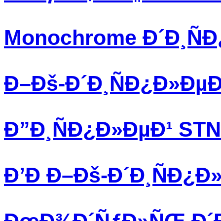
Monochrome Ð´Ð¸Ñ
Ð–Ðš-Ð´Ð¸ÑÐ¿Ð»ÐµÐ
Ð”Ð¸ÑÐ¿Ð»ÐµÐ¹ ST
Ð’Ð Ð–Ðš-Ð´Ð¸ÑÐ¿Ð