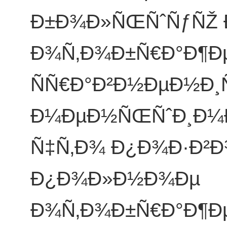
Ð±Ð¾Ð»ÑŒÑˆÑƒÑŽ
Ð¾Ñ‚Ð¾Ð±Ñ€Ð°Ð¶Ð
ÑÑ€Ð°Ð²Ð½ÐµÐ½Ð¸Ñ
Ð¼ÐµÐ½ÑŒÑˆÐ¸Ð¼Ð
Ñ‡Ñ‚Ð¾ Ð¿Ð¾Ð·Ð²Ð
Ð¿Ð¾Ð»Ð½Ð¾Ðµ
Ð¾Ñ‚Ð¾Ð±Ñ€Ð°Ð¶Ð