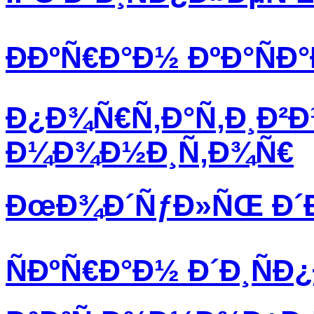
Ð­ÐºÑ€Ð°Ð½ ÐºÐ°ÑÐ°
Ð¿Ð¾Ñ€Ñ‚Ð°Ñ‚Ð¸Ð²Ð
Ð¼Ð¾Ð½Ð¸Ñ‚Ð¾Ñ€
ÐœÐ¾Ð´ÑƒÐ»ÑŒ Ð´Ð
ÑÐºÑ€Ð°Ð½ Ð´Ð¸ÑÐ