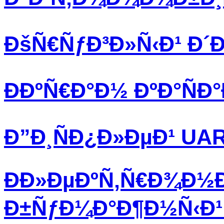
ÐšÑ€ÑƒÐ³Ð»Ñ‹Ð¹ Ð´Ð
Ð­ÐºÑ€Ð°Ð½ ÐºÐ°ÑÐ
Ð”Ð¸ÑÐ¿Ð»ÐµÐ¹ UA
Ð­Ð»ÐµÐºÑ‚Ñ€Ð¾Ð½
Ð±ÑƒÐ¼Ð°Ð¶Ð½Ñ‹Ð¹ 