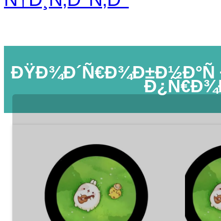
ÐŸÐ¾Ð´Ñ€Ð¾Ð±Ð½Ð°Ñ 
Ð¿Ñ€Ð¾Ð