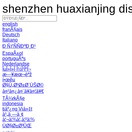
shenzhen huaxianjing di
english
franÃ§ais
Deutsch
Italiano
Ð ÑƒÑÑÐºÐ¸Ð¹
EspaÃ±ol
portuguÃªs
Nederlandse
ÎµÎ»Î»Î·Î½Î¹ÎºÎ¬
æ—¥æœ¬èªž
í•œêµ­
Ø§Ù„Ø¹Ø±Ø¨ÙŠØ©
à¤¹à¤¿à¤¨à¥à¤¦à¥€
TÃ¼rkÃ§e
indonesia
tiáº¿ng Viá»‡t
à¹„à¸—à¸¢
à¦¬à¦¾à¦‚à¦²à¦¾
ÙØ§Ø±Ø³ÛŒ