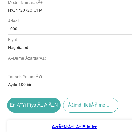
Model NumarasÄ±:
HXJ4720720-CTP
Adedi:
1000
Fiyat:
Negotiated
Ã–Deme ÅžartlarÄ±:
T/T
Tedarik YeteneÄŸi:
Ayda 100 bin.
En Ä°yi FiyatÄ± AlÄ±n
Åžimdi IletiÅŸime GeÃ§in
AyrÄ±ntÄ±lÄ± Bilgiler