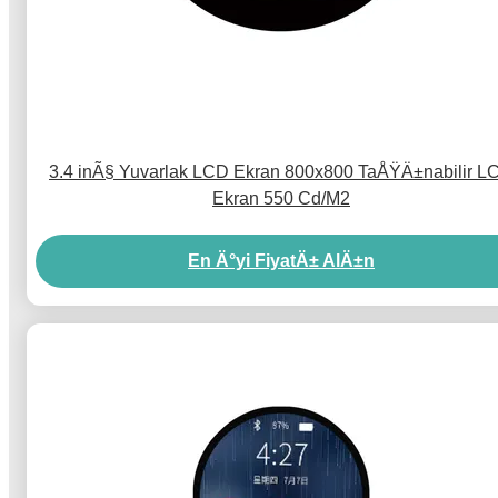
3.4 inÃ§ Yuvarlak LCD Ekran 800x800 TaÅŸÄ±nabilir L
Ekran 550 Cd/M2
En Ä°yi FiyatÄ± AlÄ±n