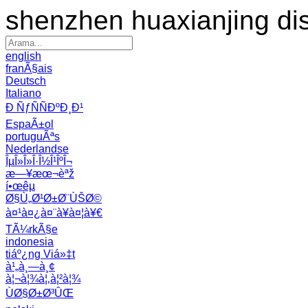
shenzhen huaxianjing di
english
franÃ§ais
Deutsch
Italiano
Ð ÑƒÑÑÐºÐ¸Ð¹
EspaÃ±ol
portuguÃªs
Nederlandse
ÎµÎ»Î»Î·Î½Î¹ÎºÎ¬
æ—¥æœ¬èªž
í•œêµ­
Ø§Ù„Ø¹Ø±Ø¨ÙŠØ©
à¤¹à¤¿à¤¨à¥à¤¦à¥€
TÃ¼rkÃ§e
indonesia
tiáº¿ng Viá»‡t
à¹„à¸—à¸¢
à¦¬à¦¾à¦‚à¦²à¦¾
ÙØ§Ø±Ø³ÛŒ