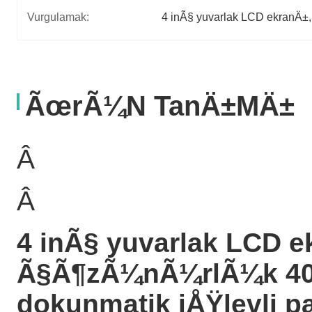
Vurgulamak:
4 inÃ§ yuvarlak LCD ekranÄ±
,
ÃœrÃ¼n TanÄ±mÄ±
Â
Â
4 inÃ§ yuvarlak LCD e
Ã§Ã¶zÃ¼nÃ¼rlÃ¼k 40P
dokunmatik iÅŸlevli