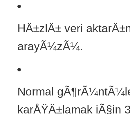
HÄ±zlÄ± veri aktarÄ±
arayÃ¼zÃ¼.
Normal gÃ¶rÃ¼ntÃ¼le
karÅŸÄ±lamak iÃ§in 3