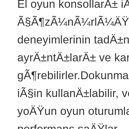
El oyun konsollarÄ± i
Ã§Ã¶zÃ¼nÃ¼rlÃ¼ÄŸÃ¼
deneyimlerinin tadÄ±n
ayrÄ±ntÄ±larÄ± ve kara
gÃ¶rebilirler.Dokunma
iÃ§in kullanÄ±labilir
yoÄŸun oyun oturumla
performans saÄŸlar.