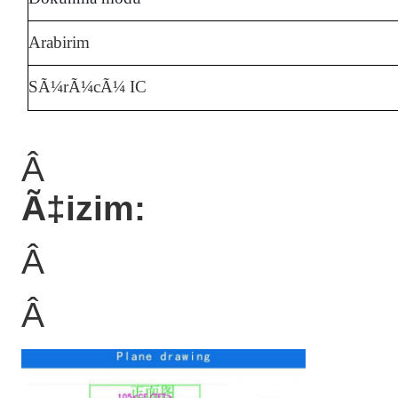
Arabirim
SÃ¼rÃ¼cÃ¼ IC
Â
Ã‡izim:
Â
Â