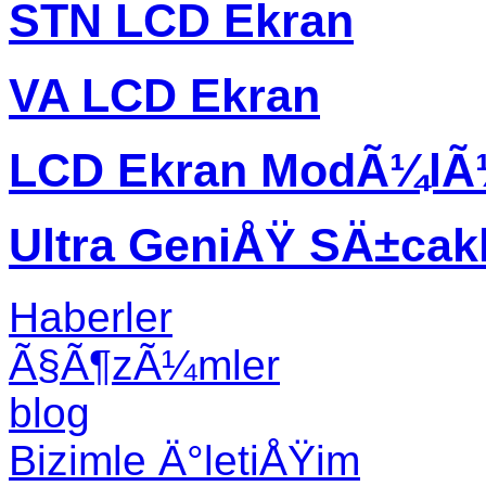
STN LCD Ekran
VA LCD Ekran
LCD Ekran ModÃ¼l
Ultra GeniÅŸ SÄ±ca
Haberler
Ã§Ã¶zÃ¼mler
blog
Bizimle Ä°letiÅŸim