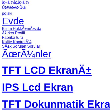
à¦¬à¦¾à¦‚à¦²à¦¾
ÙØ§Ø±Ø³ÛŒ
polski
Evde
Bizim HakkÄ±mÄ±zda
Åžirket Profili
Fabrika turu
Kalite KontrolÃ¼
SÄ±k Sorulan Sorular
ÃœrÃ¼nler
TFT LCD EkranÄ±
IPS Lcd Ekran
TFT Dokunmatik Ekr