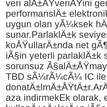
veri alÄ±ÅŸveriÅŸini g
performanslÄ± elektroni
uygun olan yÃ¼ksek hÄ±z
sunar.ParlaklÄ±k seviy
koÅŸullarÄ±nda net g
iÃ§in yeterli parlaklÄ±k 
sorunsuz Ã§alÄ±ÅŸmayÄ
TBD sÃ¼rÃ¼cÃ¼ IC ile
donatÄ±lmÄ±ÅŸtÄ±r.ArÄ±
aza indirmekEk olarak,