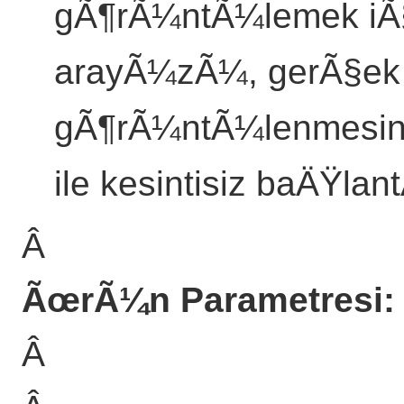
gÃ¶rÃ¼ntÃ¼lemek iÃ§
arayÃ¼zÃ¼, gerÃ§ek 
gÃ¶rÃ¼ntÃ¼lenmesini
ile kesintisiz baÄŸlan
Â
ÃœrÃ¼n Parametresi:
Â