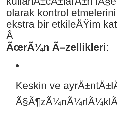
kullanÄ±cÄ±larÄ±n iÃ§er
olarak kontrol etmelerin
ekstra bir etkileÅŸim ka
Â
ÃœrÃ¼n Ã–zellikleri
:
Keskin ve ayrÄ±ntÄ±l
Ã§Ã¶zÃ¼nÃ¼rlÃ¼klÃ¼