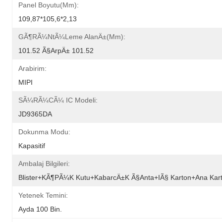
Panel Boyutu(mm):
109,87*105,6*2,13
GÃ¶rÃ¼ntÃ¼leme AlanÄ±(mm):
101.52 Ã§arpÄ± 101.52
Arabirim:
MIPI
SÃ¼rÃ¼cÃ¼ IC Modeli:
JD9365DA
Dokunma Modu:
Kapasitif
Ambalaj Bilgileri:
Blister+kÃ¶pÃ¼k Kutu+kabarcÄ±k Ã§anta+iÃ§ Karton+ana Kar
Yetenek Temini:
Ayda 100 Bin.