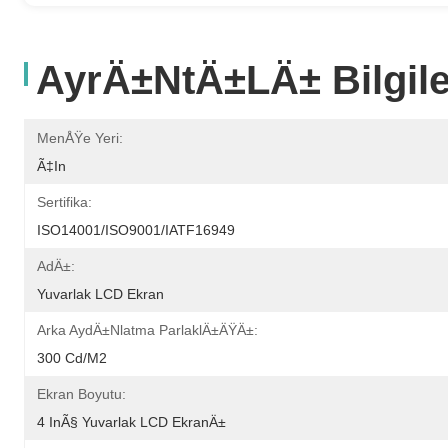
AyrÄ±ntÄ±lÄ± Bilgile
MenÅŸe Yeri:
Ã‡in
Sertifika:
ISO14001/ISO9001/IATF16949
AdÄ±:
Yuvarlak LCD Ekran
Arka AydÄ±nlatma ParlaklÄ±ÄŸÄ±:
300 Cd/m2
Ekran Boyutu:
4 InÃ§ Yuvarlak LCD EkranÄ±