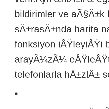
bildirimler ve aÃ§Ä±k h
sÄ±rasÄ±nda harita n
fonksiyon iÅŸleyiÅŸi b
arayÃ¼zÃ¼ eÅŸleÅŸti
telefonlarla hÄ±zlÄ± 