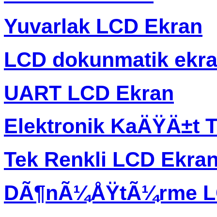
Yuvarlak LCD Ekran
LCD dokunmatik ekr
UART LCD Ekran
Elektronik KaÄŸÄ±t T
Tek Renkli LCD Ekra
DÃ¶nÃ¼ÅŸtÃ¼rme L