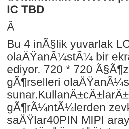
IC TBD
Â
Bu 4 inÃ§lik yuvarlak L
olaÄŸanÃ¼stÃ¼ bir ekr
ediyor. 720 * 720 Ã§Ã
gÃ¶rselleri olaÄŸanÃ¼st
sunar.KullanÄ±cÄ±larÄ±
gÃ¶rÃ¼ntÃ¼lerden zev
saÄŸlar40PIN MIPI ara