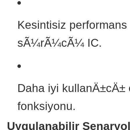
Kesintisiz performan
sÃ¼rÃ¼cÃ¼ IC.
Daha iyi kullanÄ±cÄ±
fonksiyonu.
Uygulanabilir Senaryo