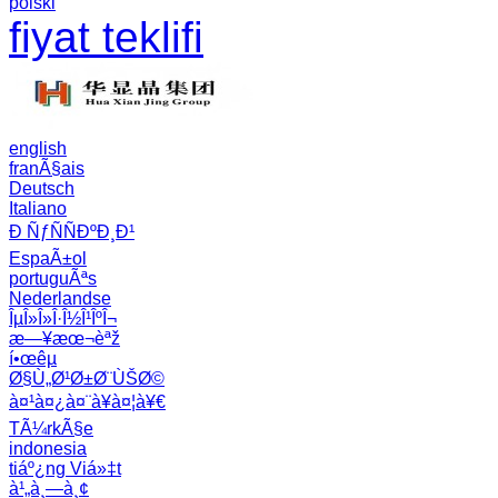
polski
fiyat teklifi
english
franÃ§ais
Deutsch
Italiano
Ð ÑƒÑÑÐºÐ¸Ð¹
EspaÃ±ol
portuguÃªs
Nederlandse
ÎµÎ»Î»Î·Î½Î¹ÎºÎ¬
æ—¥æœ¬èªž
í•œêµ­
Ø§Ù„Ø¹Ø±Ø¨ÙŠØ©
à¤¹à¤¿à¤¨à¥à¤¦à¥€
TÃ¼rkÃ§e
indonesia
tiáº¿ng Viá»‡t
à¹„à¸—à¸¢