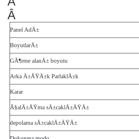
Â
Â
Panel AdÄ±
BoyutlarÄ±
GÃ¶rme alanÄ± boyutu
Arka Ä±ÅŸÄ±k ParlaklÄ±k
Karar
Ã§alÄ±ÅŸma sÄ±caklÄ±ÄŸÄ±
depolama sÄ±caklÄ±ÄŸÄ±
Dokunma modu