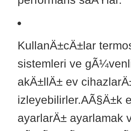
KullanÄ±cÄ±lar termos
sistemleri ve gÃ¼venl
akÄ±llÄ± ev cihazlarÄ
izleyebilirler.AÃ§Ä±k
ayarlarÄ± ayarlamak 