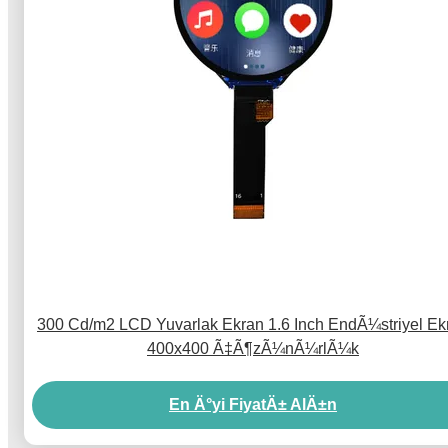
300 Cd/m2 LCD Yuvarlak Ekran 1.6 Inch EndÃ¼striyel Ek
400x400 Ã‡Ã¶zÃ¼nÃ¼rlÃ¼k
En Ä°yi FiyatÄ± AlÄ±n