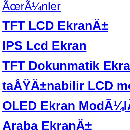
ÃœrÃ¼nler
TFT LCD EkranÄ±
IPS Lcd Ekran
TFT Dokunmatik Ekr
taÅŸÄ±nabilir LCD m
OLED Ekran ModÃ¼
Araba EkranÄ±