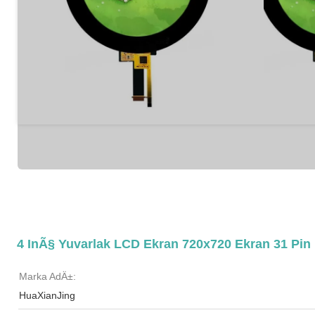
4 InÃ§ Yuvarlak LCD Ekran 720x720 Ekran 31 Pi
Marka AdÄ±:
HuaXianJing