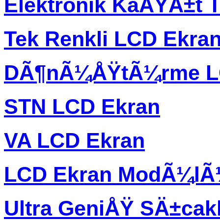
Elektronik KaÄŸÄ±t T
Tek Renkli LCD Ekra
DÃ¶nÃ¼ÅŸtÃ¼rme L
STN LCD Ekran
VA LCD Ekran
LCD Ekran ModÃ¼l
Ultra GeniÅŸ SÄ±ca