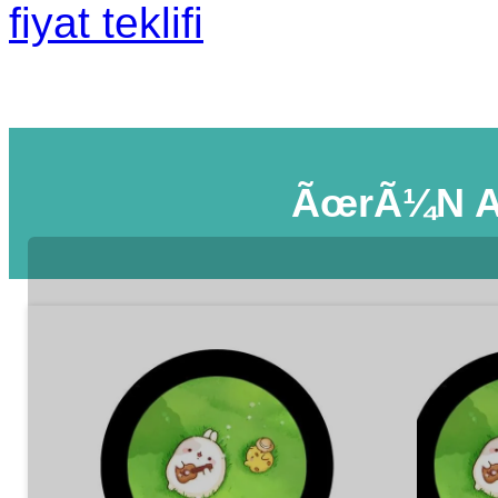
fiyat teklifi
ÃœrÃ¼n A