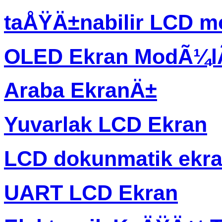
taÅŸÄ±nabilir LCD m
OLED Ekran ModÃ¼
Araba EkranÄ±
Yuvarlak LCD Ekran
LCD dokunmatik ekr
UART LCD Ekran