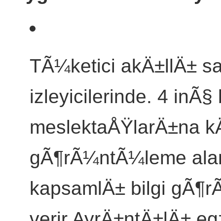
TÃ¼ketici akÄ±llÄ± saa
izleyicilerinde. 4 in
meslektaÅŸlarÄ±na k
gÃ¶rÃ¼ntÃ¼leme alan
kapsamlÄ± bilgi gÃ¶r
verir.AyrÄ±ntÄ±lÄ± egze