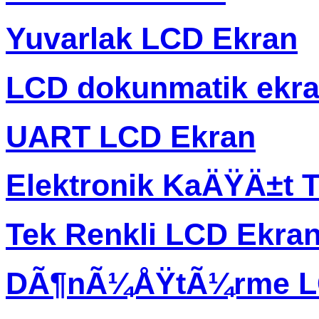
Yuvarlak LCD Ekran
LCD dokunmatik ekr
UART LCD Ekran
Elektronik KaÄŸÄ±t T
Tek Renkli LCD Ekra
DÃ¶nÃ¼ÅŸtÃ¼rme L