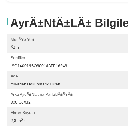
AyrÄ±ntÄ±lÄ± Bilgile
MenÅŸe Yeri:
Ã‡in
Sertifika:
ISO14001/ISO9001/IATF16949
AdÄ±:
Yuvarlak Dokunmatik Ekran
Arka AydÄ±nlatma ParlaklÄ±ÄŸÄ±:
300 Cd/m2
Ekran Boyutu:
2,8 InÃ§