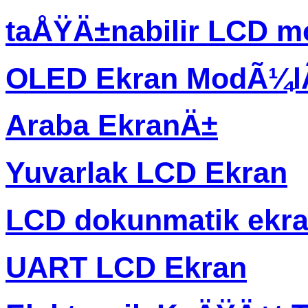
taÅŸÄ±nabilir LCD m
OLED Ekran ModÃ¼
Araba EkranÄ±
Yuvarlak LCD Ekran
LCD dokunmatik ekr
UART LCD Ekran