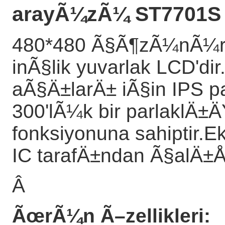
arayÃ¼zÃ¼ ST7701S
480*480 Ã§Ã¶zÃ¼nÃ¼r
inÃ§lik yuvarlak LCD'd
aÃ§Ä±larÄ± iÃ§in IPS 
300'lÃ¼k bir parlaklÄ±
fonksiyonuna sahipti
IC tarafÄ±ndan Ã§alÄ±Å
Â
ÃœrÃ¼n Ã–zellikleri: