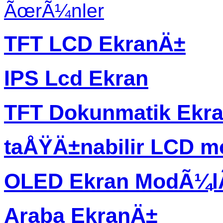
ÃœrÃ¼nler
TFT LCD EkranÄ±
IPS Lcd Ekran
TFT Dokunmatik Ekr
taÅŸÄ±nabilir LCD m
OLED Ekran ModÃ¼
Araba EkranÄ±