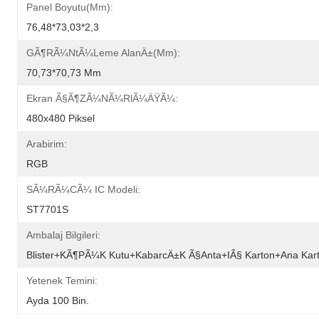
Panel Boyutu(mm):
76,48*73,03*2,3
GÃ¶rÃ¼ntÃ¼leme AlanÄ±(mm):
70,73*70,73 Mm
Ekran Ã§Ã¶zÃ¼nÃ¼rlÃ¼ÄŸÃ¼:
480x480 Piksel
Arabirim:
RGB
SÃ¼rÃ¼cÃ¼ IC Modeli:
ST7701S
Ambalaj Bilgileri:
Blister+kÃ¶pÃ¼k Kutu+kabarcÄ±k Ã§anta+iÃ§ Karton+ana Kar
Yetenek Temini:
Ayda 100 Bin.