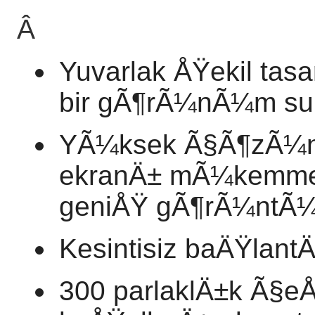
Â
Yuvarlak ÅŸekil ta
bir gÃ¶rÃ¼nÃ¼m su
YÃ¼ksek Ã§Ã¶zÃ¼nÃ
ekranÄ± mÃ¼kemmel
geniÅŸ gÃ¶rÃ¼ntÃ¼
Kesintisiz baÄŸlan
300 parlaklÄ±k Ã§eÅ