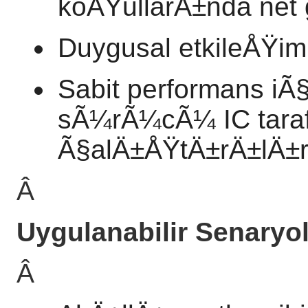
koÅŸullarÄ±nda net
Duygusal etkileÅŸim
Sabit performans iÃ
sÃ¼rÃ¼cÃ¼ IC tara
Ã§alÄ±ÅŸtÄ±rÄ±lÄ±r
Â
Uygulanabilir Senaryol
Â