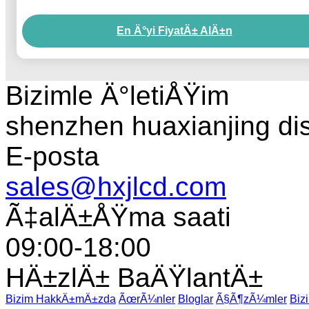
En Ä°yi FiyatÄ± AlÄ±n
Bizimle Ä°letiÅŸim
shenzhen huaxianjing di
E-posta
sales@hxjlcd.com
Ã‡alÄ±ÅŸma saati
09:00-18:00
HÄ±zlÄ± BaÄŸlantÄ±
Bizim HakkÄ±mÄ±zda
ÃœrÃ¼nler
Bloglar
Ã§Ã¶zÃ¼mler
Biz