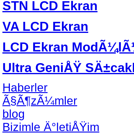
STN LCD Ekran
VA LCD Ekran
LCD Ekran ModÃ¼l
Ultra GeniÅŸ SÄ±ca
Haberler
Ã§Ã¶zÃ¼mler
blog
Bizimle Ä°letiÅŸim