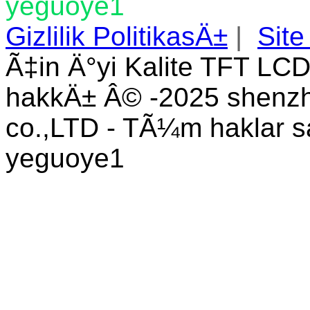
yeguoye1
Gizlilik PolitikasÄ±
|
Site
Ã‡in Ä°yi Kalite TFT LCD
hakkÄ± Â© -2025 shenzhe
co.,LTD - TÃ¼m haklar s
yeguoye1