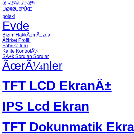
à¦¬à¦¾à¦‚à¦²à¦¾
ÙØ§Ø±Ø³ÛŒ
polski
Evde
Bizim HakkÄ±mÄ±zda
Åžirket Profili
Fabrika turu
Kalite KontrolÃ¼
SÄ±k Sorulan Sorular
ÃœrÃ¼nler
TFT LCD EkranÄ±
IPS Lcd Ekran
TFT Dokunmatik Ekr