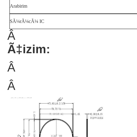
Arabirim
SÃ¼rÃ¼cÃ¼ IC
Â
Ã‡izim:
Â
Â