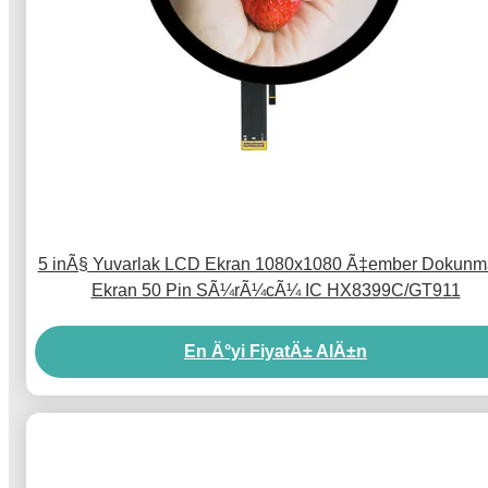
5 inÃ§ Yuvarlak LCD Ekran 1080x1080 Ã‡ember Dokunma
Ekran 50 Pin SÃ¼rÃ¼cÃ¼ IC HX8399C/GT911
En Ä°yi FiyatÄ± AlÄ±n