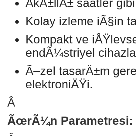
AkÄ±llÄ± saatler gibi 
Kolay izleme iÃ§in t
Kompakt ve iÅŸlevsel
endÃ¼striyel cihazl
Ã–zel tasarÄ±m gerek
elektroniÄŸi.
Â
ÃœrÃ¼n Parametresi: