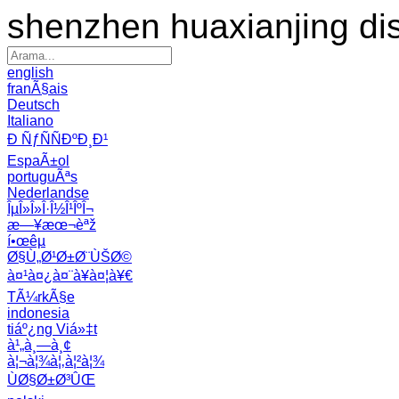
shenzhen huaxianjing di
english
franÃ§ais
Deutsch
Italiano
Ð ÑƒÑÑÐºÐ¸Ð¹
EspaÃ±ol
portuguÃªs
Nederlandse
ÎµÎ»Î»Î·Î½Î¹ÎºÎ¬
æ—¥æœ¬èªž
í•œêµ­
Ø§Ù„Ø¹Ø±Ø¨ÙŠØ©
à¤¹à¤¿à¤¨à¥à¤¦à¥€
TÃ¼rkÃ§e
indonesia
tiáº¿ng Viá»‡t
à¹„à¸—à¸¢
à¦¬à¦¾à¦‚à¦²à¦¾
ÙØ§Ø±Ø³ÛŒ