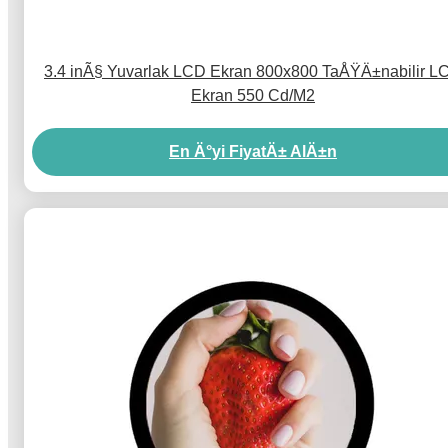
3.4 inÃ§ Yuvarlak LCD Ekran 800x800 TaÅŸÄ±nabilir L
Ekran 550 Cd/M2
En Ä°yi FiyatÄ± AlÄ±n