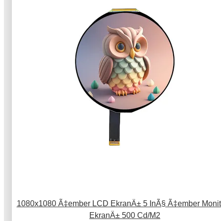
1080x1080 Ã‡ember LCD EkranÄ± 5 InÃ§ Ã‡ember Monit
EkranÄ± 500 Cd/M2