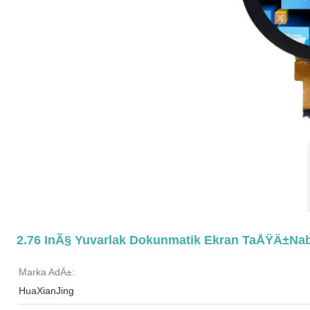
2.76 InÃ§ Yuvarlak Dokunmatik Ekran TaÅŸÄ±nab
Marka AdÄ±:
HuaXianJing