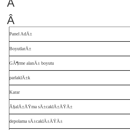
Â
Â
Panel AdÄ±
BoyutlarÄ±
GÃ¶rme alanÄ± boyutu
parlaklÄ±k
Karar
Ã§alÄ±ÅŸma sÄ±caklÄ±ÄŸÄ±
depolama sÄ±caklÄ±ÄŸÄ±