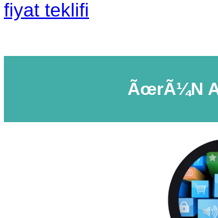
fiyat teklifi
ÃœrÃ¼n A