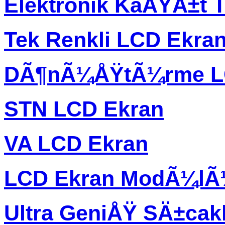
Elektronik KaÄŸÄ±t T
Tek Renkli LCD Ekra
DÃ¶nÃ¼ÅŸtÃ¼rme L
STN LCD Ekran
VA LCD Ekran
LCD Ekran ModÃ¼l
Ultra GeniÅŸ SÄ±ca