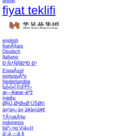
polski
fiyat teklifi
english
franÃ§ais
Deutsch
Italiano
Ð ÑƒÑÑÐºÐ¸Ð¹
EspaÃ±ol
portuguÃªs
Nederlandse
ÎµÎ»Î»Î·Î½Î¹ÎºÎ¬
æ—¥æœ¬èªž
í•œêµ­
Ø§Ù„Ø¹Ø±Ø¨ÙŠØ©
à¤¹à¤¿à¤¨à¥à¤¦à¥€
TÃ¼rkÃ§e
indonesia
tiáº¿ng Viá»‡t
à¹„à¸—à¸¢