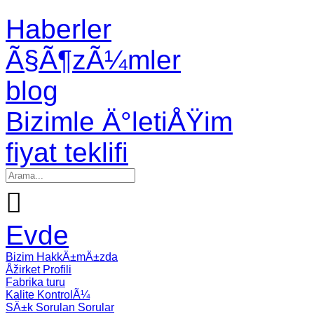
Haberler
Ã§Ã¶zÃ¼mler
blog
Bizimle Ä°letiÅŸim
fiyat teklifi

Evde
Bizim HakkÄ±mÄ±zda
Åžirket Profili
Fabrika turu
Kalite KontrolÃ¼
SÄ±k Sorulan Sorular