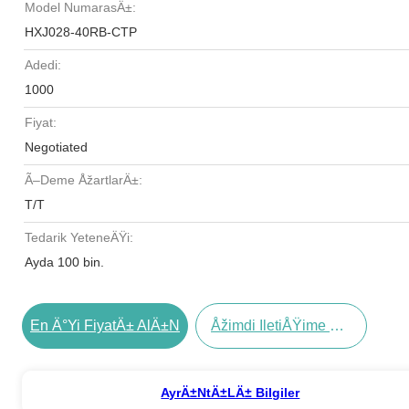
Model NumarasÄ±:
HXJ028-40RB-CTP
Adedi:
1000
Fiyat:
Negotiated
Ã–Deme ÅžartlarÄ±:
T/T
Tedarik YeteneÄŸi:
Ayda 100 bin.
En Ä°yi FiyatÄ± AlÄ±n
Åžimdi IletiÅŸime GeÃ§in
AyrÄ±ntÄ±lÄ± Bilgiler