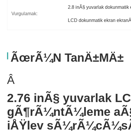
2.8 inÃ§ yuvarlak dokunmatik
Vurgulamak:
LCD dokunmatik ekran ekran
ÃœrÃ¼n TanÄ±mÄ±
Â
2.76 inÃ§ yuvarlak LC
gÃ¶rÃ¼ntÃ¼leme aÃ
iÅŸlev sÃ¼rÃ¼cÃ¼sÃ