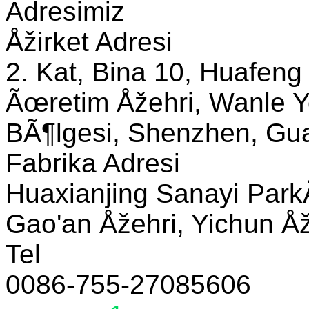
Adresimiz
Åžirket Adresi
2. Kat, Bina 10, Huafeng
Ãœretim Åžehri, Wanle Y
BÃ¶lgesi, Shenzhen, Gua
Fabrika Adresi
Huaxianjing Sanayi Park
Gao'an Åžehri, Yichun Åže
Tel
0086-755-27085606