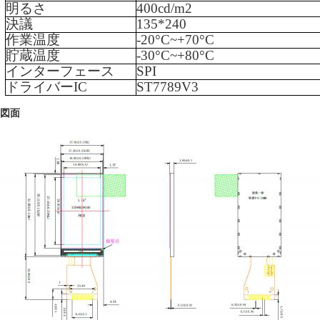
明るさ
40
0cd/m2
決議
135
*
240
作業温度
-
20
°C~+
70
°C
貯蔵温度
-
3
0°C~+
80
°C
インターフェース
SPI
ドライバーIC
ST7789V3
図面