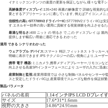
イナミックコンテンツの速度の更新を保証しながら,様々な電子シ
高解像度ディスプレイ
:
135×240 画素の解像度で 詳細な視
要とするアプリケーションに適しています, 例えばアイコン,メニ
信頼性の高いST7789V2ドライバーIC
:
ST7789V2ドライバI
す.エネルギー効率の良い運用に貢献する視覚体験を向上させる
最適な明るさ
:
400 ニット の 明るさ で,この ディスプレイ は
提供します幅広い用途に適応できる.
わかった
適用 できる シナリオ
わかった
ウェアラブル デバイス
:
スマート 時計,フィットネス トラッカー
明確に表示できます.IPS テクノロジーの広い視角により,ユー
携帯 電子 機器
:
ミニカメラ,携帯メディアプレーヤー,リモコンな
向上させる高速SPIインターフェースにより ユーザの入力に迅速
産業制御と監視
:
産業用環境では 小さな制御パネルやセンサーや
スと安定したドライバICは,産業環境でスムーズな動作を保証頻
製品パラメータ
パネルの名前
1.14
インチ
IPS LCD D
プレイ
サイズ
17.6*31*1.6mm
視野の大きさ
14.86*24.91mm