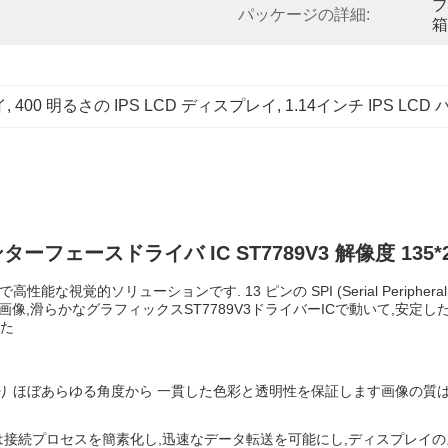
ブ
パッケージの詳細:
箱
イ
, 
400 明るさの IPS LCD ディスプレイ
, 
1.14インチ IPS LCD
インターフェースドライバ IC ST7789V3 解像度 135*2
 コンパクトで高性能な視覚的ソリューションです. 13 ピンの SPI (Serial Per
な画像,滑らかなグラフィックスST7789V3ドライバーICで動いて,安
た
おり ほぼあらゆる角度から 一貫した色彩と透明性を保証します画像の
スは接続プロセスを簡素化し,迅速なデータ転送を可能にし,ディスプレイ