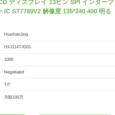
 LCD ディスプレイ 13ピン SPI インターフ
 ST7789V2 解像度 135*240 400 明る
HuaXianJing
HXJ114T-IG01
1000
Negotiated
T/T
月額100万