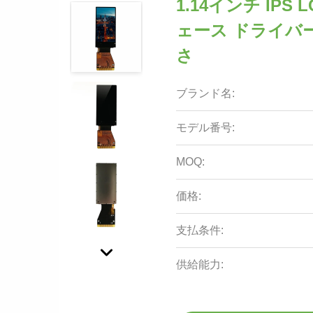
1.14インチ IPS
ェース ドライバー IC
さ
ブランド名:
モデル番号:
MOQ:
価格:
支払条件:
供給能力: