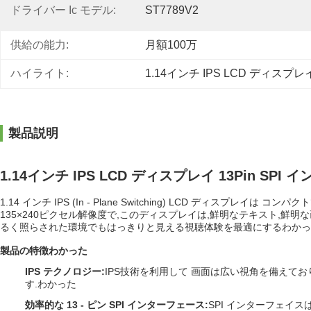
ドライバー Ic モデル:
ST7789V2
供給の能力:
月額100万
ハイライト:
1.14インチ IPS LCD ディスプレ
製品説明
1.14インチ IPS LCD ディスプレイ 13Pin SPI 
1.14 インチ IPS (In - Plane Switching) LCD ディスプレイは
135×240ピクセル解像度で,このディスプレイは,鮮明なテキスト,鮮明
るく照らされた環境でもはっきりと見える視聴体験を最適にする
わかっ
製品の特徴
わかった
IPS テクノロジー
:
IPS技術を利用して 画面は広い視角を備えて
す.
わかった
効率的な 13 - ピン SPI インターフェース
:
SPI インターフェイ