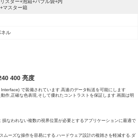
リスター+泡箱+バブル袋+内
+マスター箱
 パネル
40 400 亮度
ipheral Interface) で装備されています.高速のデータ転送を可能にします
定した動作,正確な色表現,そして優れたコントラストを保証します.画面は明
質は 損なわれない複数の視界位置が必要とするアプリケーションに最適で
のスムーズな操作を容易にする.ハードウェア設計の複雑さを軽減する.ダ