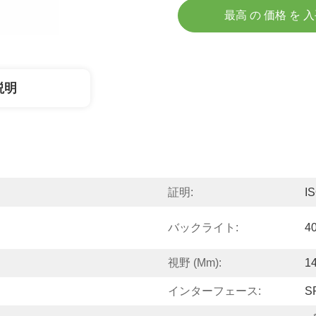
最高 の 価格 を 
説明
証明:
I
バックライト:
4
視野 (mm):
1
インターフェース:
S