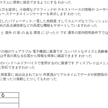
ステムに簡単に統合できるようにする.
わかった
覚的な出力を提供し 小規模なグラフィックや テキストベースの情報や ユ
ュー,ステータスインジケーターを表示します.
わかった
Cは安定したパフォーマンス,一貫した色精度,そしてスムーズなリフレッシ
ための反点滅技術などの高度な機能もサポートしています
わかった
 屋内 と 屋外 の 影 の ある 環境 に ぴったり です.通常の室内照
,その他のウェアラブル 電子機器に最適です.コンパクトなサイズと高解像
ザーは手首の異なる位置から情報を簡単に確認できます.
わかった
どのハンドヘルドデバイスで使用するのに最適です ディスプレイはメニ
に対応できます
わかった
監視装置に 組み込まれており 作業員がリアルタイムでデータや状態指
繁に使ったり振動したりしても
わかった
する