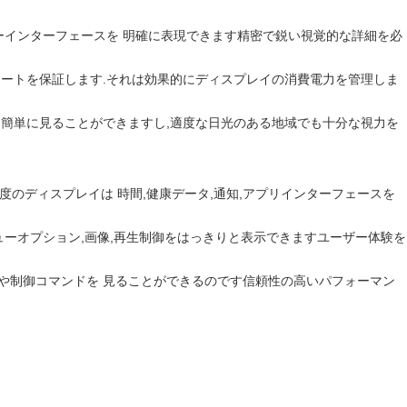
ーザーインターフェースを 明確に表現できます精密で鋭い視覚的な詳細を必
ュレートを保証します.それは効果的にディスプレイの消費電力を管理しま
明条件下では簡単に見ることができますし,適度な日光のある地域でも十分な視力を
度のディスプレイは 時間,健康データ,通知,アプリインターフェースを
ューオプション,画像,再生制御をはっきりと表示できますユーザー体験を
示や制御コマンドを 見ることができるのです信頼性の高いパフォーマン