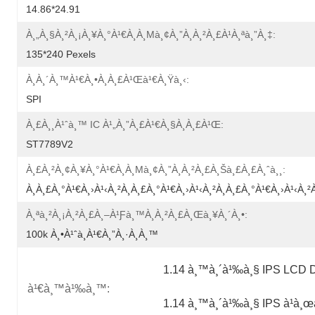
14.86*24.91
À¸„à¸§à¸²à¸¡à¸¥à¸°à¹€à¸­à¸µà¸¢à¸”à¸à¸²à¸£à¹à¸ªà¸”à¸‡:
135*240 Pexels
À¸­à¸´à¸™à¹€à¸•à¸­à¸£à¹Œà¹€à¸Ÿà¸‹:
SPI
À¸£à¸¸à¹ˆà¸™ IC À¹„à¸”à¸£à¹€à¸§à¸­à¸£à¹Œ:
ST7789V2
À¸£à¸²à¸¢à¸¥à¸°à¹€à¸­à¸µà¸¢à¸”à¸à¸²à¸£à¸šà¸£à¸£à¸ˆà¸¸:
À¸à¸£à¸°à¹€à¸›à¹‹à¸²à¸à¸£à¸°à¹€à¸›à¹‹à¸²à¸à¸£à¸°à¹€à¸›à¹‹à¸²
À¸ªà¸²à¸¡à¸²à¸£à¸–À¹ƒà¸™à¸à¸²à¸£à¸œà¸¥à¸´à¸•:
100k À¸•à¹ˆà¸­à¹€à¸”à¸·à¸­à¸™
1.14 à¸™à¸´à¹‰à¸§ IPS LCD D
à¹€à¸™à¹‰à¸™:
1.14 à¸™à¸´à¹‰à¸§ IPS à¹à¸