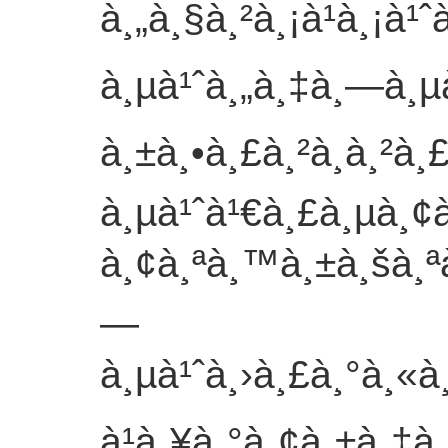
à¸„à¸§à¸²à¸¡à¹à¸¡à¹
à¸µà¹ˆà¸„à¸‡à¸—à¸µà¹
à¸±à¸•à¸£à¸²à¸à¸²à
à¸µà¹ˆà¹€à¸£à¸µà¸¢
à¸¢à¸ªà¸™à¸±à¸šà¸ª
—
à¸µà¹ˆà¸›à¸£à¸°à¸«à
à¹à¸¥à¸°à¸¢à¸±à¸‡à