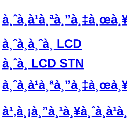
à¸ˆà¸­à¹à¸ªà¸”à¸‡à¸œà¸
à¸ˆà¸­à¸ˆà¸­ LCD
à¸ˆà¸­ LCD STN
à¸ˆà¸­à¹à¸ªà¸”à¸‡à¸œà
à¹‚à¸¡à¸”à¸¹à¸¥à¸ˆà¸­à¹