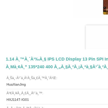
1.14 À¸™à¸´à¹‰à¸§ IPS LCD Display 13 Pin SPI In
À¸µà¸¢à¸” 135*240 400 À¸„à¸§à¸²à¸¡à¸ªà¸§à¹ˆà¸²à
À¸Šà¸·à¹ˆà¸­à¹à¸šà¸£à¸™à¸”à¹Œ:
HuaXianJing
À¹€à¸¥à¸‚à¸£à¸¸à¹ˆà¸™:
HXJ114T-IG01