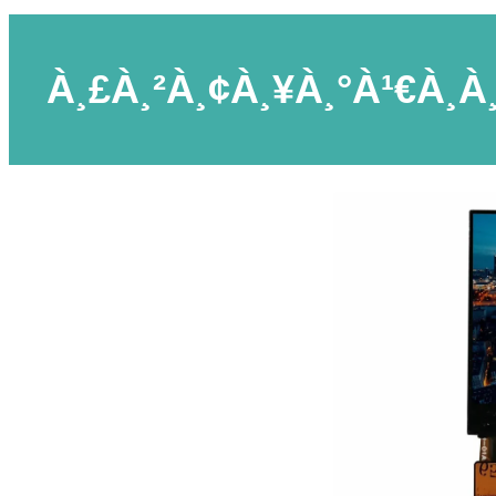
À¸£à¸²à¸¢à¸¥à¸°à¹€à¸­