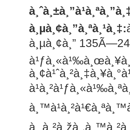
à¸ˆà¸±à¸”à¹à¸ªà¸”à¸
à¸µà¸¢à¸”à¸ªà¸¹à¸‡
:
à¸µà¸¢à¸” 135Ã—240
à¹ƒà¸«à¹‰à¸œà¸¥à¸´
à¸¢à¹ˆà¸²à¸‡à¸¥à¸°à
à¹à¸²à¹ƒà¸«à¹‰à¸ªà
à¸™à¹à¸²à¹€à¸ªà¸™
à¸ à¸²à¸žà¸‚à¸™à¸²à¸