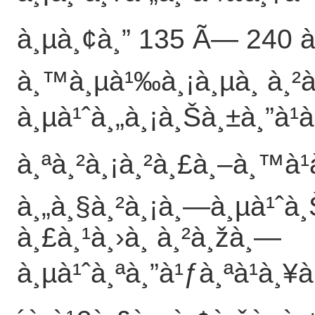
à¸µà¸¢à¸” 135 Ã— 240 à¸ž
à¸™à¸µà¹‰à¸¡à¸µà¸ à¸²
à¸µà¹ˆà¸„à¸¡à¸Šà¸±à¸”à¹
à¸ªà¸²à¸¡à¸²à¸£à¸–à¸™à¹
à¸„à¸§à¸²à¸¡à¸—à¸µà¹ˆà
à¸£à¸¹à¸›à¸ à¸²à¸žà¸—
à¸µà¹ˆà¸ªà¸”à¹ƒà¸ªà¹à¸¥à