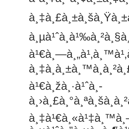
à¸‡à¸£à¸±à¸šà¸Ÿà¸
à¸µà¹ˆà¸à¹‰à¸²à¸§
à¹€à¸—à¸„à¹‚à¸™à¹‚
à¸‡à¸à¸±à¸™à¸à¸²à
à¹€à¸žà¸·à¹ˆà¸­
à¸›à¸£à¸°à¸ªà¸šà¸à¸
à¸‡à¹€à¸«à¹‡à¸™à