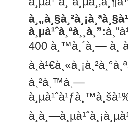
à¸µà¹ˆà¸”à¸µà¸‚à¸¶
à¸„à¸§à¸²à¸¡à¸ªà¸§
à¸µà¹ˆà¸ªà¸¸à¸”
:
à¸”à
400 à¸™à¸´à¸— à¸ à¸²
à¸à¹€à¸«à¸¡à¸²à¸°à¸
à¸²à¸™à¸—
à¸µà¹ˆà¹ƒà¸™à¸šà¹‰
à¸à¸—à¸µà¹ˆà¸¡à¸µà