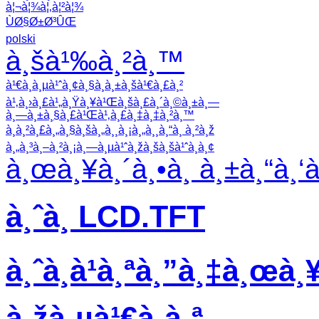
à¦¬à¦¾à¦‚à¦²à¦¾
ÙØ§Ø±Ø³ÛŒ
polski
à¸šà¹‰à¸²à¸™
à¹€à¸à¸µà¹ˆà¸¢à¸§à¸à¸±à¸šà¹€à¸£à¸²
à¹‚à¸›à¸£à¹„à¸Ÿà¸¥à¹Œà¸šà¸£à¸´à¸©à¸±à¸—
à¸—à¸±à¸§à¸£à¹Œà¹‚à¸£à¸‡à¸‡à¸²à¸™
à¸à¸²à¸£à¸„à¸§à¸šà¸„à¸¸à¸¡à¸„à¸¸à¸“à¸ à¸²à¸ž
à¸„à¸³à¸–à¸²à¸¡à¸—à¸µà¹ˆà¸žà¸šà¸šà¹ˆà¸­à¸¢
à¸œà¸¥à¸´à¸•à¸ à¸±à¸“à¸‘
à¸ˆà¸­ LCD.TFT
à¸ˆà¸­à¹à¸ªà¸”à¸‡à¸œà¸¥
à¸žà¸µà¹€à¸­à¸ª