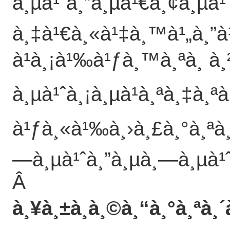
à¸µà¹ˆà¸”à¸µà¹€à¸¢à¸µà¹
à¸‡à¹€à¸«à¹‡à¸™à¹„à¸”
à¹à¸¡à¹‰à¹ƒà¸™à¸ªà¸ à¸
à¸µà¹ˆà¸¡à¸µà¹à¸ªà¸‡à¸ªà
à¹ƒà¸«à¹‰à¸›à¸£à¸°à¸ªà¸š
—à¸µà¹ˆà¸”à¸µà¸—à¸µà¹ˆ
Â
à¸¥à¸±à¸à¸©à¸“à¸°à¸ªà