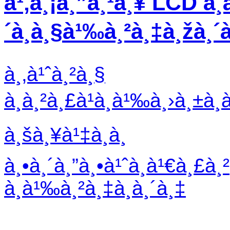
à¹‚à¸¡à¸”à¸¹à¸¥ LCD à¸­
´à¸à¸§à¹‰à¸²à¸‡à¸žà¸´
à¸‚à¹ˆà¸²à¸§
à¸à¸²à¸£à¹à¸à¹‰à¸›à¸±à¸
à¸šà¸¥à¹‡à¸­à¸
à¸•à¸´à¸”à¸•à¹ˆà¸­à¹€à¸£à¸²
à¸­à¹‰à¸²à¸‡à¸­à¸´à¸‡