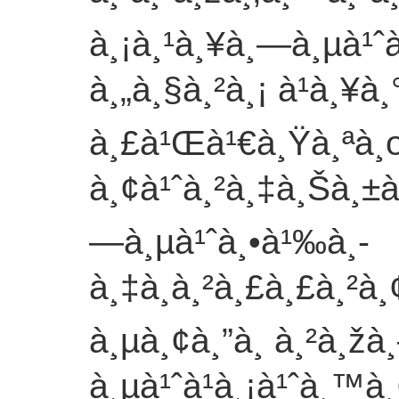
à¸¡à¸¹à¸¥à¸—à¸µà¹ˆ
à¸„à¸§à¸²à¸¡ à¹à¸¥à
à¸£à¹Œà¹€à¸Ÿà¸ªà¸
à¸¢à¹ˆà¸²à¸‡à¸Šà¸±à
—à¸µà¹ˆà¸•à¹‰à¸­
à¸‡à¸à¸²à¸£à¸£à¸²à¸
à¸µà¸¢à¸”à¸ à¸²à¸ž
à¸µà¹ˆà¹à¸¡à¹ˆà¸™à¸