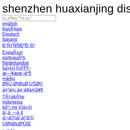
shenzhen huaxianjing di
english
franÃ§ais
Deutsch
Italiano
Ð ÑƒÑÑÐºÐ¸Ð¹
EspaÃ±ol
portuguÃªs
Nederlandse
ÎµÎ»Î»Î·Î½Î¹ÎºÎ¬
æ—¥æœ¬èªž
í•œêµ­
Ø§Ù„Ø¹Ø±Ø¨ÙŠØ©
à¤¹à¤¿à¤¨à¥à¤¦à¥€
TÃ¼rkÃ§e
indonesia
tiáº¿ng Viá»‡t
à¹„à¸—à¸¢
à¦¬à¦¾à¦‚à¦²à¦¾
ÙØ§Ø±Ø³ÛŒ