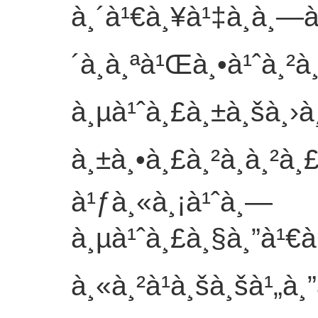
à¸´à¹€à¸¥à¹‡à¸à¸—à
´à¸à¸ªà¹Œà¸•à¹ˆà¸²
à¸µà¹ˆà¸£à¸±à¸šà¸›à
à¸±à¸•à¸£à¸²à¸à¸²à¸
à¹ƒà¸«à¸¡à¹ˆà¸—
à¸µà¹ˆà¸£à¸§à¸”à¹€à
à¸«à¸²à¹à¸šà¸šà¹„à¸”