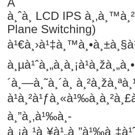
Â
à¸ˆà¸­ LCD IPS à¸‚à¸™à¸
Plane Switching)
à¹€à¸›à¹‡à¸™à¸•à¸±à¸§à¹
à¸µà¹ˆà¸„à¸­à¸¡à¹à¸žà¸„à¸
´à¸—à¸˜à¸´à¸ à¸²à¸žà¸ªà
à¹à¸²à¹ƒà¸«à¹‰à¸à¸²à¸
à¸”à¸‚à¹‰à¸­
à¸¡à¸¹à¸¥à¹„à¸”à¹‰à¸‡à¹