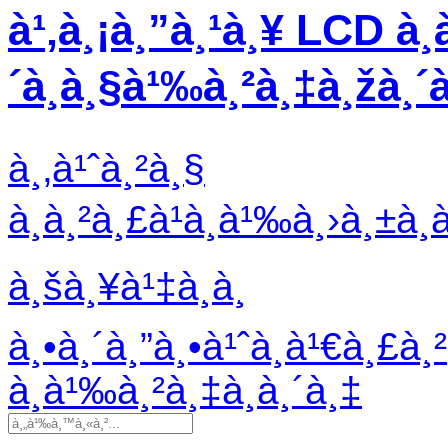
à¹‚à¸¡à¸”à¸¹à¸¥ LCD à¸­
´à¸à¸§à¹‰à¸²à¸‡à¸žà¸´
à¸‚à¹ˆà¸²à¸§
à¸à¸²à¸£à¹à¸à¹‰à¸›à¸±à¸
à¸šà¸¥à¹‡à¸­à¸
à¸•à¸´à¸”à¸•à¹ˆà¸­à¹€à¸£à¸²
à¸­à¹‰à¸²à¸‡à¸­à¸´à¸‡