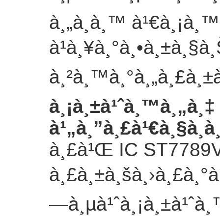
à¸„à¸­à¸™ à¹€à¸¡à¸™
à¹à¸¥à¸°à¸•à¸±à¸§à
à¸²à¸™à¸°
à¸„à¸£à¸±
à¸¡à¸±à¹ˆà¸™à¸„à¸
à¹„à¸”à¸£à¹€à¸§à¸­
à¸£à¹Œ IC ST7789
à¸£à¸±à¸šà¸›à¸£à¸°
—à¸µà¹ˆà¸¡à¸±à¹ˆà¸