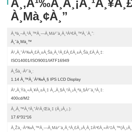
À¸‚à¹‰à¸­à¸¡à¸¹à¸¥à¸
À¸µà¸¢à¸”
À¸ªà¸–À¸²à¸™à¸—À¸µà¹ˆà¸à¸³à¹€à¸™à¸´à¸”:
À¸ˆà¸µà¸™
À¹„à¸”à¹‰à¸£à¸±à¸šà¸à¸²à¸£à¸£à¸±à¸šà¸£à¸­à¸‡:
ISO14001/ISO9001/IATF16949
À¸Šà¸·à¹ˆà¸­:
1.14 À¸™à¸´à¹‰à¸§ IPS LCD Display
À¹„à¸Ÿà¸«à¸¥à¸±à¸‡ À¸„à¸§à¸²à¸¡à¸ªà¸§à¹ˆà¸²à¸‡:
400cd/m2
À¸‚à¸™à¸²à¸”à¹à¸œà¸‡ (à¸¡à¸¡.):
17.6*31*16
À¸žà¸·à¹‰à¸™à¸—À¸µà¹ˆà¸à¸²à¸£à¸¡à¸­à¸‡à¹€à¸«à¹‡à¸™(à¸¡à¸¡