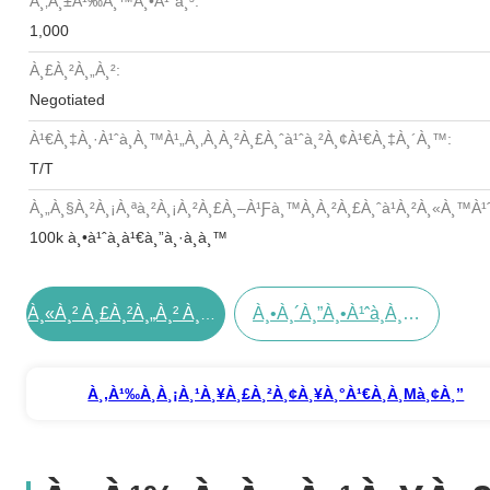
À¸‚à¸±à¹‰à¸™à¸•à¹ˆà¸³:
1,000
À¸£à¸²à¸„à¸²:
Negotiated
À¹€à¸‡à¸·à¹ˆà¸­à¸™à¹„à¸‚à¸à¸²à¸£à¸ˆà¹ˆà¸²à¸¢à¹€à¸‡à¸´à¸™:
T/T
À¸„à¸§à¸²à¸¡à¸ªà¸²à¸¡à¸²à¸£à¸–À¹ƒà¸™à¸à¸²à¸£à¸ˆà¹à¸²à¸«à¸™à¹ˆ
100k à¸•à¹ˆà¸­à¹€à¸”à¸·à¸­à¸™
À¸•à¸´à¸”à¸•à¹ˆà¸­à¸•à¸­à¸™à¸™à¸µà¹‰
À¸«à¸² À¸£à¸²à¸„à¸² À¸—À¸µà¹ˆ À¸”à¸µ À¸—À¸µà¹ˆà¸ªà¸¸à¸”
À¸‚à¹‰à¸­à¸¡à¸¹à¸¥à¸£à¸²à¸¢à¸¥à¸°à¹€à¸­à¸µà¸¢à¸”