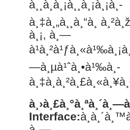
à¸¸à¸à¸¡à¸¸à¸¡à¸¡à¸­
à¸‡à¸„à¸¸à¸“à¸ à¸²à¸
à¸¡, à¸—
à¹à¸²à¹ƒà¸«à¹‰à¸¡à
—à¸µà¹ˆà¸•à¹‰à¸­
à¸‡à¸à¸²à¸£à¸«à¸¥à¸
à¸›à¸£à¸°à¸ªà¸´à¸—à¸
Interface
:
à¸­à¸´à¸™
à¸—