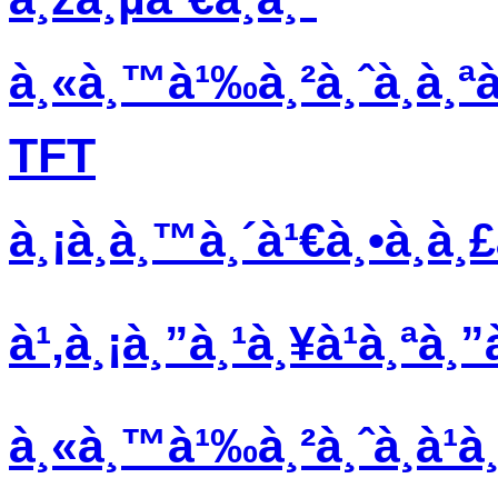
à¸«à¸™à¹‰à¸²à¸ˆà¸­à¸ªà
TFT
à¸¡à¸­à¸™à¸´à¹€à¸•à¸­à¸
à¹‚à¸¡à¸”à¸¹à¸¥à¹à¸ªà
à¸«à¸™à¹‰à¸²à¸ˆà¸­à¹