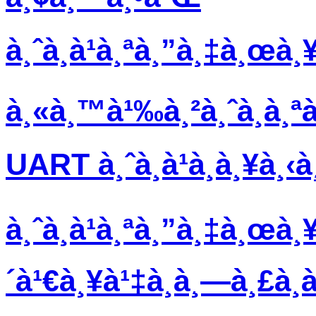
à¸ˆà¸­à¹à¸ªà¸”à¸‡à¸œà¸
à¸«à¸™à¹‰à¸²à¸ˆà¸­à¸ª
UART à¸ˆà¸­à¹à¸­à¸¥à¸‹
à¸ˆà¸­à¹à¸ªà¸”à¸‡à¸œà¸¥
´à¹€à¸¥à¹‡à¸à¸—à¸£à¸­