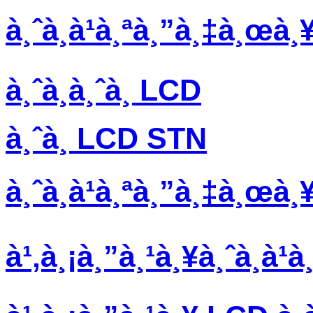
à¸ˆà¸­à¹à¸ªà¸”à¸‡à¸œà¸
à¸ˆà¸­à¸ˆà¸­ LCD
à¸ˆà¸­ LCD STN
à¸ˆà¸­à¹à¸ªà¸”à¸‡à¸œà
à¹‚à¸¡à¸”à¸¹à¸¥à¸ˆà¸­à¹