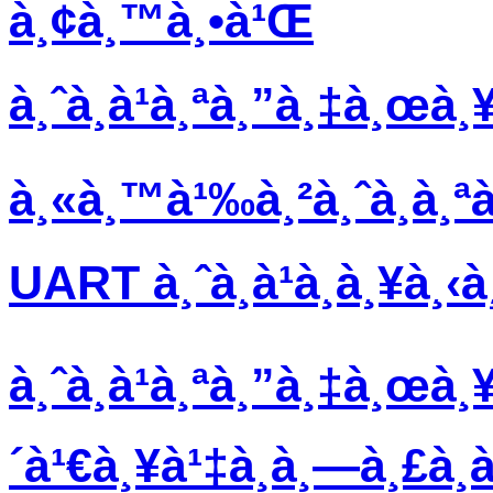
à¸¢à¸™à¸•à¹Œ
à¸ˆà¸­à¹à¸ªà¸”à¸‡à¸œà¸
à¸«à¸™à¹‰à¸²à¸ˆà¸­à¸ª
UART à¸ˆà¸­à¹à¸­à¸¥à¸‹
à¸ˆà¸­à¹à¸ªà¸”à¸‡à¸œà¸¥
´à¹€à¸¥à¹‡à¸à¸—à¸£à¸­