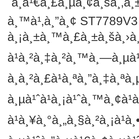
´à¸à¹€à¸£à¸µà¸¢à¸šà¸‚à¸
à¸™à¹‚à¸”à¸¢ ST7789V3 
à¸¡à¸±à¸™à¸£à¸±à¸šà¸›à¸
à¹à¸²à¸‡à¸²à¸™à¸—à¸µà¹
à¸à¸²à¸£à¹à¸ªà¸”à¸‡à¸ª
à¸µà¹ˆà¹à¸¡à¹ˆà¸™à¸¢à¹à
à¹à¸¥à¸°à¸„à¸§à¸²à¸¡à¹à