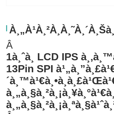
À¸„à¹à¸²à¸­à¸˜à¸´à¸š
Â
1à¸ˆà¸­ LCD IPS à¸‚à¸
13Pin SPI à¹„à¸”à¸£à¹€
´à¸™à¹€à¸•à¸­à¸£à¹Œà
à¸„à¸§à¸²à¸¡à¸¥à¸°à¹€à
à¸„à¸§à¸²à¸¡à¸ªà¸§à¹ˆà