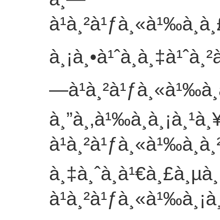
à¹à¸²à¹ƒà¸«à¹‰à¸à
à¸¡à¸•à¹ˆà¸­à¸‡à¹ˆà¸
—à¹à¸²à¹ƒà¸«à¹‰à¸
à¸”à¸‚à¹‰à¸­à¸¡à¸¹à
à¹à¸²à¹ƒà¸«à¹‰à¸à
à¸‡à¸ˆà¸­à¹€à¸£à¸µ
à¹à¸²à¹ƒà¸«à¹‰à¸¡à