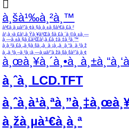

à¸šà¹‰à¸²à¸™
à¹€à¸à¸µà¹ˆà¸¢à¸§à¸à¸±à¸šà¹€à¸£à¸²
à¹‚à¸›à¸£à¹„à¸Ÿà¸¥à¹Œà¸šà¸£à¸´à¸©à¸±à¸—
à¸—à¸±à¸§à¸£à¹Œà¹‚à¸£à¸‡à¸‡à¸²à¸™
à¸à¸²à¸£à¸„à¸§à¸šà¸„à¸¸à¸¡à¸„à¸¸à¸“à¸ à¸²à¸ž
à¸„à¸³à¸–à¸²à¸¡à¸—à¸µà¹ˆà¸žà¸šà¸šà¹ˆà¸­à¸¢
à¸œà¸¥à¸´à¸•à¸ à¸±à¸“à¸‘
à¸ˆà¸­ LCD.TFT
à¸ˆà¸­à¹à¸ªà¸”à¸‡à¸œà¸¥
à¸žà¸µà¹€à¸­à¸ª