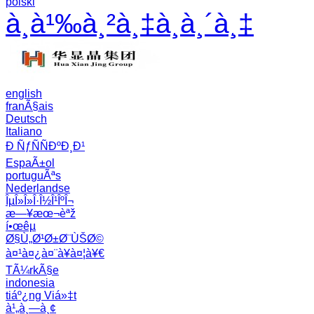
polski
à¸­à¹‰à¸²à¸‡à¸­à¸´à¸‡
english
franÃ§ais
Deutsch
Italiano
Ð ÑƒÑÑÐºÐ¸Ð¹
EspaÃ±ol
portuguÃªs
Nederlandse
ÎµÎ»Î»Î·Î½Î¹ÎºÎ¬
æ—¥æœ¬èªž
í•œêµ­
Ø§Ù„Ø¹Ø±Ø¨ÙŠØ©
à¤¹à¤¿à¤¨à¥à¤¦à¥€
TÃ¼rkÃ§e
indonesia
tiáº¿ng Viá»‡t
à¹„à¸—à¸¢