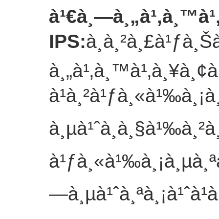
à¹€à¸—à¸„à¹‚à¸™à¹
IPS
:
à¸à¸²à¸£à¹ƒà¸
à¸„à¹‚à¸™à¹‚à¸¥à¸¢
à¹à¸²à¹ƒà¸«à¹‰à¸¡à
à¸µà¹ˆà¸à¸§à¹‰à¸²à¸
à¹ƒà¸«à¹‰à¸¡à¸µà¸ª
—à¸µà¹ˆà¸ªà¸¡à¹ˆà¹à¸