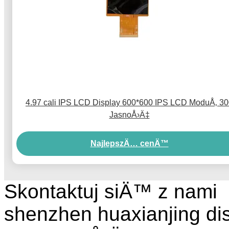
4.97 cali IPS LCD Display 600*600 IPS LCD ModuÅ‚ 3
JasnoÅ›Ä‡
NajlepszÄ… cenÄ™
Skontaktuj siÄ™ z nami
shenzhen huaxianjing di