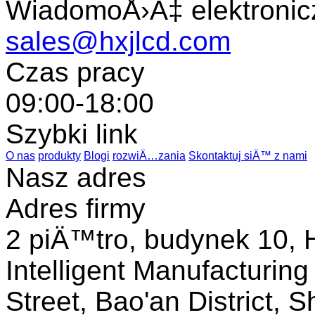
WiadomoÅ›Ä‡ elektronic
sales@hxjlcd.com
Czas pracy
09:00-18:00
Szybki link
O nas
produkty
Blogi
rozwiÄ…zania
Skontaktuj siÄ™ z nami
Nasz adres
Adres firmy
2 piÄ™tro, budynek 10, H
Intelligent Manufacturin
Street, Bao'an District, 