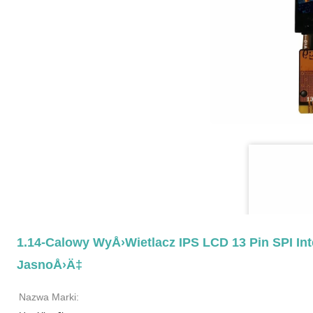
1.14-Calowy WyÅ›wietlacz IPS LCD 13 Pin SPI Int
JasnoÅ›Ä‡
Nazwa Marki: