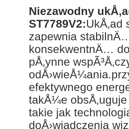
Niezawodny ukÅ‚a
ST7789V2
:
UkÅ‚ad 
zapewnia stabilnÄ
konsekwentnÄ… dok
pÅ‚ynne wspÃ³Å‚czy
odÅ›wieÅ¼ania.prz
efektywnego energe
takÅ¼e obsÅ‚uguje
takie jak technolog
doÅ›wiadczenia wiz