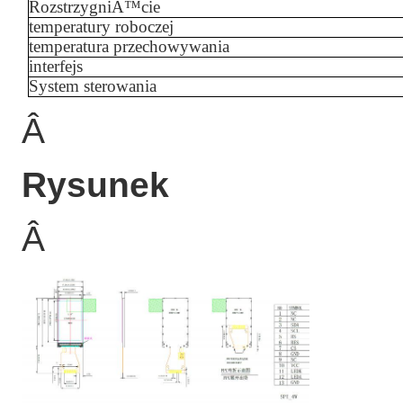
RozstrzygniÄ™cie
temperatury roboczej
temperatura przechowywania
interfejs
System sterowania
Â
Rysunek
Â