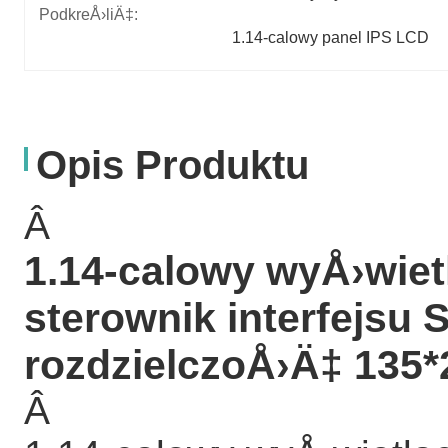
PodkreÅ›liÄ‡:
1.14-calowy panel IPS LCD
Opis Produktu
Â
1.14-calowy wyÅ›wiet
sterownik interfejsu 
rozdzielczoÅ›Ä‡ 135*
Â