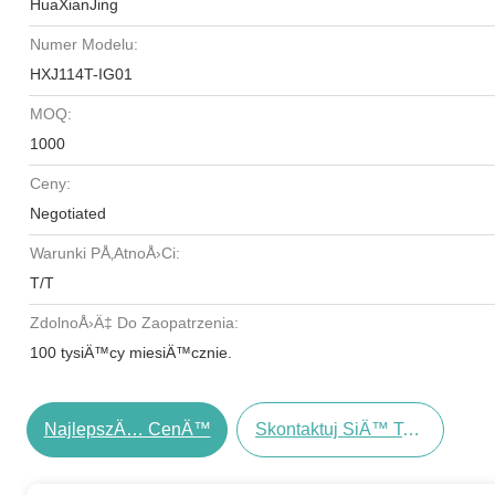
HuaXianJing
Numer Modelu:
HXJ114T-IG01
MOQ:
1000
Ceny:
Negotiated
Warunki PÅ‚atnoÅ›ci:
T/T
ZdolnoÅ›Ä‡ Do Zaopatrzenia:
100 tysiÄ™cy miesiÄ™cznie.
NajlepszÄ… CenÄ™
Skontaktuj SiÄ™ Teraz