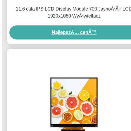
11.6 cala IPS LCD Display Module 700 JasnoÅ›Ä‡ LC
1920x1080 WyÅ›wietlacz
NajlepszÄ… cenÄ™