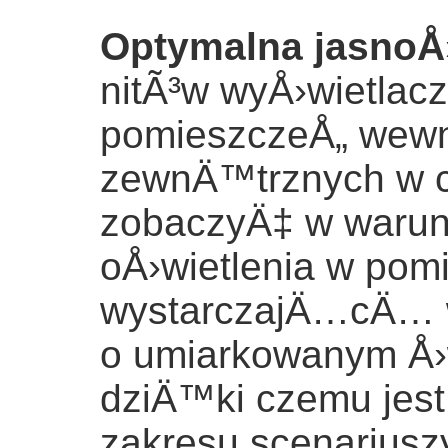
Optymalna jasnoÅ
nitÃ³w wyÅ›wietlac
pomieszczeÅ„ wewn
zewnÄ™trznych w c
zobaczyÄ‡ w warun
oÅ›wietlenia w pom
wystarczajÄ…cÄ… 
o umiarkowanym Å›
dziÄ™ki czemu jest
zakresu scenarius