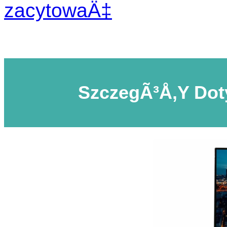
zacytowaÄ‡
SzczegÃ³Å‚y Do