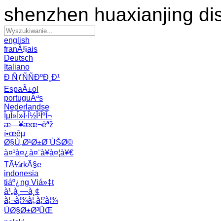
shenzhen huaxianjing di
english
franÃ§ais
Deutsch
Italiano
Ð ÑƒÑÑÐºÐ¸Ð¹
EspaÃ±ol
portuguÃªs
Nederlandse
ÎµÎ»Î»Î·Î½Î¹ÎºÎ¬
æ—¥æœ¬èªž
í•œêµ­
Ø§Ù„Ø¹Ø±Ø¨ÙŠØ©
à¤¹à¤¿à¤¨à¥à¤¦à¥€
TÃ¼rkÃ§e
indonesia
tiáº¿ng Viá»‡t
à¹„à¸—à¸¢
à¦¬à¦¾à¦‚à¦²à¦¾
ÙØ§Ø±Ø³ÛŒ