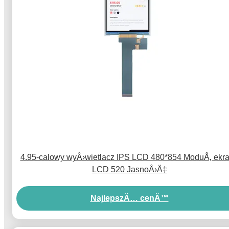
4.95-calowy wyÅ›wietlacz IPS LCD 480*854 ModuÅ‚ ekr
LCD 520 JasnoÅ›Ä‡
NajlepszÄ… cenÄ™