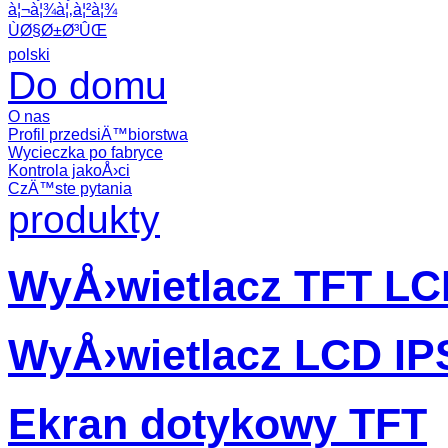
à¦¬à¦¾à¦‚à¦²à¦¾
ÙØ§Ø±Ø³ÛŒ
polski
Do domu
O nas
Profil przedsiÄ™biorstwa
Wycieczka po fabryce
Kontrola jakoÅ›ci
CzÄ™ste pytania
produkty
WyÅ›wietlacz TFT L
WyÅ›wietlacz LCD IP
Ekran dotykowy TFT