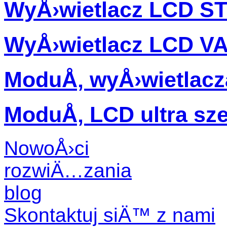
WyÅ›wietlacz LCD S
WyÅ›wietlacz LCD V
ModuÅ‚ wyÅ›wietlac
ModuÅ‚ LCD ultra sz
NowoÅ›ci
rozwiÄ…zania
blog
Skontaktuj siÄ™ z nami