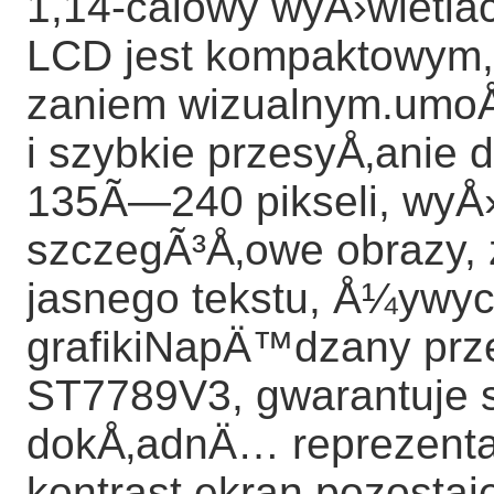
1,14-calowy wyÅ›wietlac
LCD jest kompaktowym,
zaniem wizualnym.umo
i szybkie przesyÅ‚anie
135Ã—240 pikseli, wyÅ›w
szczegÃ³Å‚owe obrazy, 
jasnego tekstu, Å¼ywyc
grafikiNapÄ™dzany prz
ST7789V3, gwarantuje 
dokÅ‚adnÄ… reprezenta
kontrast.ekran pozosta