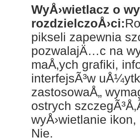
WyÅ›wietlacz o wy
rozdzielczoÅ›ci
:
Ro
pikseli zapewnia sz
pozwalajÄ…c na wy
maÅ‚ych grafiki, inf
interfejsÃ³w uÅ¼yt
zastosowaÅ„ wymag
ostrych szczegÃ³Å‚Ã
wyÅ›wietlanie ikon
Nie.