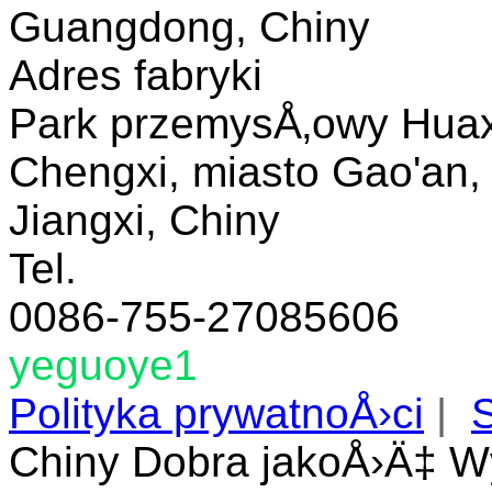
Guangdong, Chiny
Adres fabryki
Park przemysÅ‚owy Huax
Chengxi, miasto Gao'an, 
Jiangxi, Chiny
Tel.
0086-755-27085606
yeguoye1
Polityka prywatnoÅ›ci
|
Chiny Dobra jakoÅ›Ä‡ W