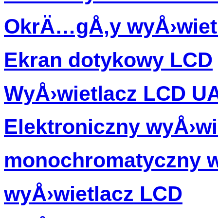
OkrÄ…gÅ‚y wyÅ›wiet
Ekran dotykowy LCD
WyÅ›wietlacz LCD U
Elektroniczny wyÅ›wi
monochromatyczny w
wyÅ›wietlacz LCD