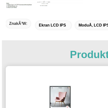
ZnakÃ³w:
Ekran LCD IPS
ModuÅ‚ LCD IP
Produk