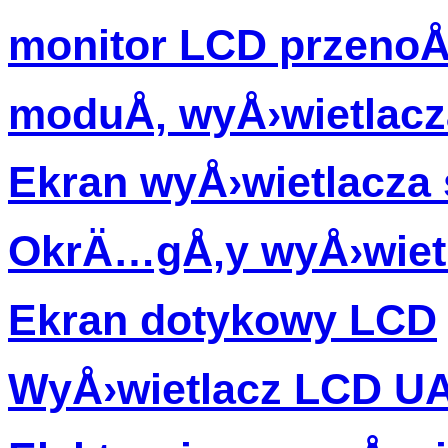
monitor LCD przenoÅ
moduÅ‚ wyÅ›wietlacz
Ekran wyÅ›wietlacz
OkrÄ…gÅ‚y wyÅ›wiet
Ekran dotykowy LCD
WyÅ›wietlacz LCD U