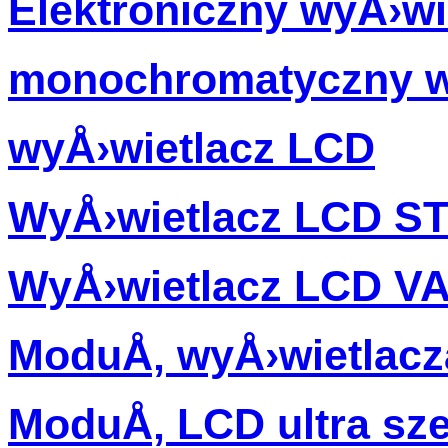
Elektroniczny wyÅ›wi
monochromatyczny w
wyÅ›wietlacz LCD
WyÅ›wietlacz LCD S
WyÅ›wietlacz LCD V
ModuÅ‚ wyÅ›wietlac
ModuÅ‚ LCD ultra sz