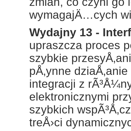
zmian, co czyni go
wymagajÄ…cych wiel
Wydajny 13 - Interf
upraszcza proces 
szybkie przesyÅ‚an
pÅ‚ynne dziaÅ‚anie
integracji z rÃ³Å¼
elektronicznymi pr
szybkich wspÃ³Å‚c
treÅ›ci dynamiczny