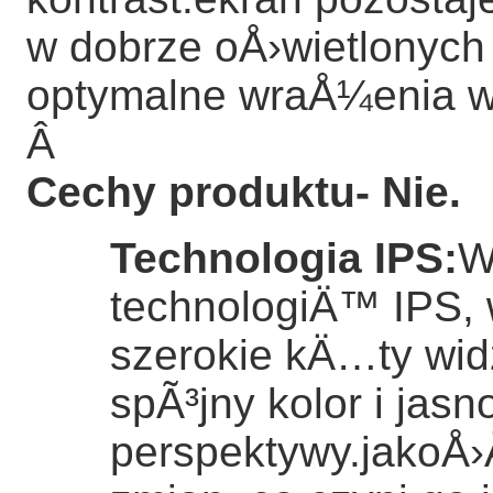
w dobrze oÅ›wietlonyc
optymalne wraÅ¼enia w
Â
Cechy produktu
- Nie.
Technologia IPS
:
W
technologiÄ™ IPS, 
szerokie kÄ…ty wi
spÃ³jny kolor i jas
perspektywy.jakoÅ›