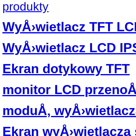
produkty
WyÅ›wietlacz TFT L
WyÅ›wietlacz LCD IP
Ekran dotykowy TFT
monitor LCD przenoÅ
moduÅ‚ wyÅ›wietlacz
Ekran wyÅ›wietlacz