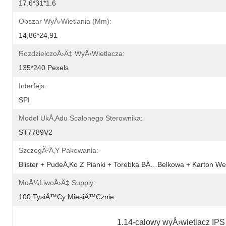
17.6*31*1.6
Obszar WyÅ›wietlania (mm):
14,86*24,91
RozdzielczoÅ›Ä‡ WyÅ›wietlacza:
135*240 Pexels
Interfejs:
SPI
Model UkÅ‚adu Scalonego Sterownika:
ST7789V2
SzczegÃ³Å‚y Pakowania:
Blister + PudeÅ‚ko Z Pianki + Torebka BÄ…belkowa + Karton 
MoÅ¼liwoÅ›Ä‡ Supply:
100 TysiÄ™cy MiesiÄ™cznie.
1.14-calowy wyÅ›wietlacz IP