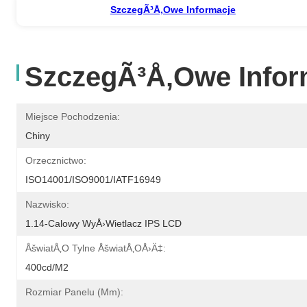
SzczegÃ³Å‚owe Informacje
SzczegÃ³Å‚owe Infor
Miejsce Pochodzenia:
Chiny
Orzecznictwo:
ISO14001/ISO9001/IATF16949
Nazwisko:
1.14-Calowy WyÅ›wietlacz IPS LCD
ÅšwiatÅ‚o Tylne ÅšwiatÅ‚oÅ›Ä‡:
400cd/m2
Rozmiar Panelu (mm):