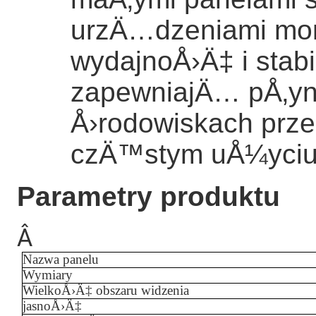
urzÄ…dzeniami mo
wydajnoÅ›Ä‡ i stabi
zapewniajÄ… pÅ‚yn
Å›rodowiskach prz
czÄ™stym uÅ¼yciu i
Parametry produktu
Â
Nazwa panelu
Wymiary
WielkoÅ›Ä‡ obszaru widzenia
jasnoÅ›Ä‡