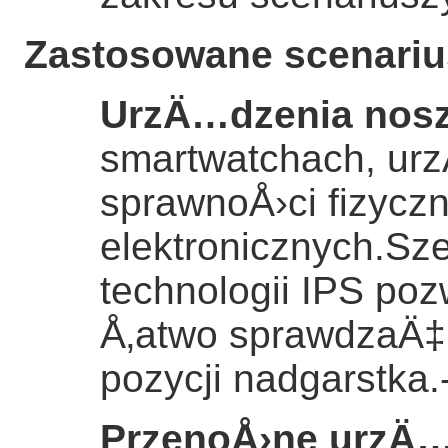
Zastosowane scenariu
UrzÄ…dzenia nos
smartwatchach, ur
sprawnoÅ›ci fizycz
elektronicznych.Sz
technologii IPS p
Å‚atwo sprawdzaÄ‡
pozycji nadgarstka.
PrzenoÅ›ne urzÄ…