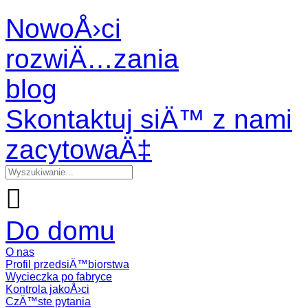
NowoÅ›ci
rozwiÄ…zania
blog
Skontaktuj siÄ™ z nami
zacytowaÄ‡

Do domu
O nas
Profil przedsiÄ™biorstwa
Wycieczka po fabryce
Kontrola jakoÅ›ci
CzÄ™ste pytania