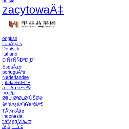
polski
zacytowaÄ‡
english
franÃ§ais
Deutsch
Italiano
Ð ÑƒÑÑÐºÐ¸Ð¹
EspaÃ±ol
portuguÃªs
Nederlandse
ÎµÎ»Î»Î·Î½Î¹ÎºÎ¬
æ—¥æœ¬èªž
í•œêµ­
Ø§Ù„Ø¹Ø±Ø¨ÙŠØ©
à¤¹à¤¿à¤¨à¥à¤¦à¥€
TÃ¼rkÃ§e
indonesia
tiáº¿ng Viá»‡t
à¹„à¸—à¸¢