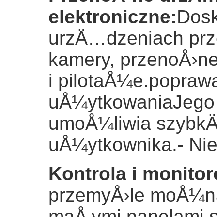
elektroniczne
:
Dosk
urzÄ…dzeniach prze
kamery, przenoÅ›ne
i pilotaÅ¼e.poprawa
uÅ¼ytkowaniaJego s
umoÅ¼liwia szybk
uÅ¼ytkownika.
- Nie
Kontrola i monit
przemyÅ›le moÅ¼na
maÅ‚ymi panelami s