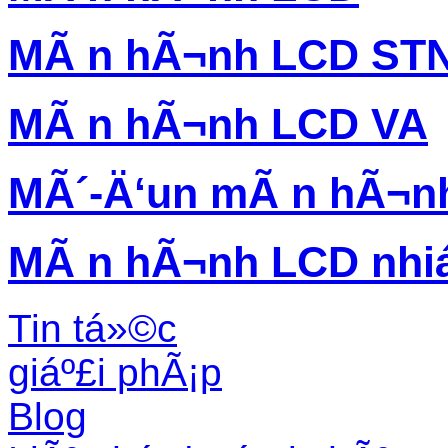
MÃ n hÃ¬nh LCD ST
MÃ n hÃ¬nh LCD VA
MÃ´-Ä‘un mÃ n hÃ¬n
MÃ n hÃ¬nh LCD nhi
Tin tá»©c
giáº£i phÃ¡p
Blog