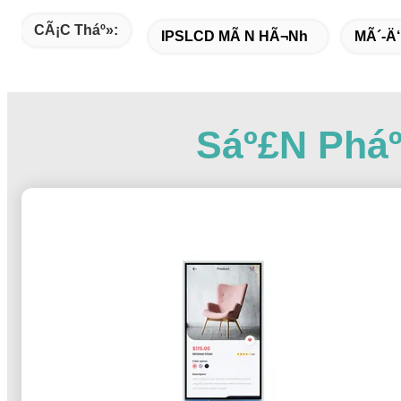
CÃ¡c Tháº»:
IPSLCD MÃ N HÃ¬nh
MÃ´-Ä
Sáº£n Phá