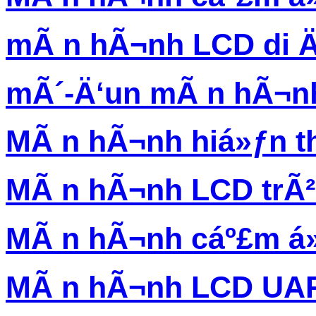
mÃ n hÃ¬nh LCD di 
mÃ´-Ä‘un mÃ n hÃ¬n
MÃ n hÃ¬nh hiá»ƒn th
MÃ n hÃ¬nh LCD trÃ
MÃ n hÃ¬nh cáº£m á
MÃ n hÃ¬nh LCD UA