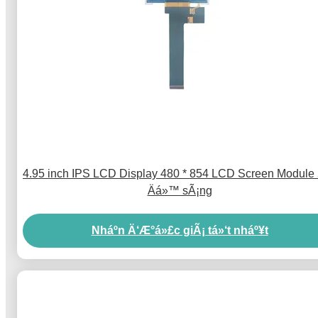
4.95 inch IPS LCD Display 480 * 854 LCD Screen Module
Äá»™ sÃ¡ng
Nháº­n Ä‘Æ°á»£c giÃ¡ tá»‘t nháº¥t