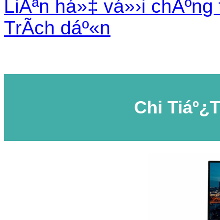
LiÃªn há»‡ vá»›i chÃºng 
TrÃ­ch dáº«n
Chi Tiáº¿