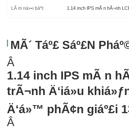
LÃ m ná»•i báº­t:
1.14 inch IPS mÃ n hÃ¬nh L
MÃ´ Táº£ Sáº£n Phá
Â
1.14 inch IPS mÃ n h
trÃ¬nh Ä‘iá»u khiá»ƒ
Ä‘á»™ phÃ¢n giáº£i 1
Â