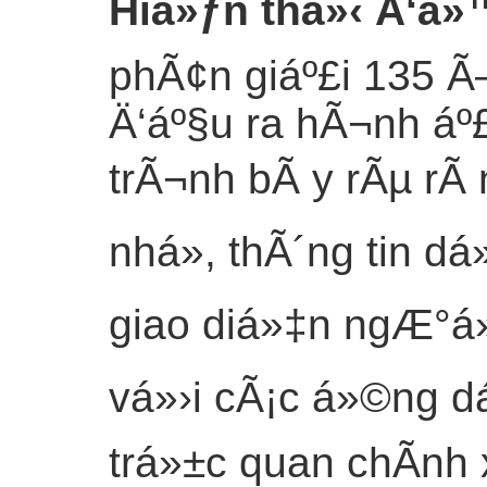
Hiá»ƒn thá»‹ Ä‘á»
phÃ¢n giáº£i 135 Ã
Ä‘áº§u ra hÃ¬nh áº£
trÃ¬nh bÃ y rÃµ rÃ 
nhá», thÃ´ng tin d
giao diá»‡n ngÆ°á»
vá»›i cÃ¡c á»©ng dá»
trá»±c quan chÃ­nh