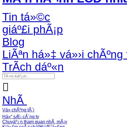
Tin tá»©c
giáº£i phÃ¡p
Blog
LiÃªn há»‡ vá»›i chÃºng 
TrÃ­ch dáº«n

NhÃ
Vá» chÃºng tÃ´i
Há»“ sÆ¡ cÃ´ng ty
Chuyáº¿n tham quan nhÃ mÃ¡y
Kiá»ƒm soÃ¡t cháº¥t lÆ°á»£ng