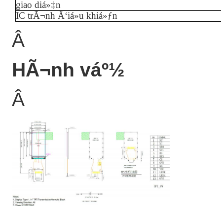
giao diá»‡n
IC trÃ¬nh Ä‘iá»u khiá»ƒn
Â
HÃ¬nh váº½
Â