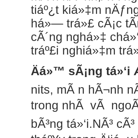
tiáº¿t kiá»‡m nÄƒ
há»— trá»£ cÃ¡c tÃ
cÃ´ng nghá»‡ chá»‘
tráº£i nghiá»‡m trá
Äá»™ sÃ¡ng tá»‘i
nits, mÃ n hÃ¬nh n
trong nhÃ vÃ ngoÃ i
bÃ³ng tá»‘i.NÃ³ cÃ