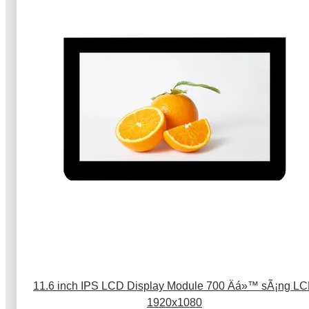
11.6 inch IPS LCD Display Module 700 Äá»™ sÃ¡ng L
1920x1080