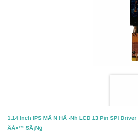
1.14 Inch IPS MÃ N HÃ¬nh LCD 13 Pin SPI Driver 
Äá»™ SÃ¡ng