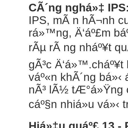
CÃ´ng nghá»‡ IPS
IPS, mÃ n hÃ¬nh c
rá»™ng, Ä‘áº£m bá
rÃµ rÃ ng nháº¥t qu
gÃ³c Ä‘á»™.cháº¥t
váº«n khÃ´ng bá»‹
nÃ³ lÃ½ tÆ°á»Ÿng 
cáº§n nhiá»u vá»‹ t
Hiá»‡u quáº£ 13 - 