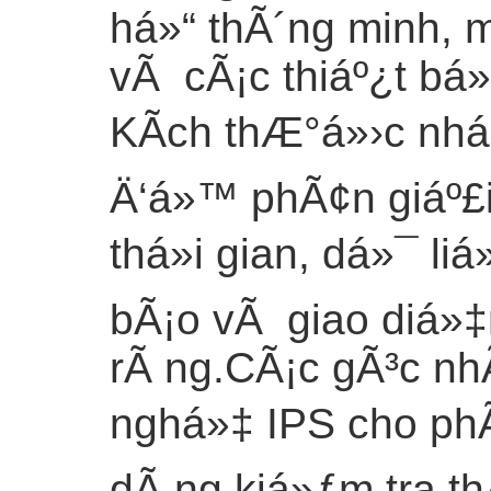
há»“ thÃ´ng minh, 
vÃ cÃ¡c thiáº¿t bá»‹
KÃ­ch thÆ°á»›c nhá
Ä‘á»™ phÃ¢n giáº£i
thá»i gian, dá»¯ li
bÃ¡o vÃ giao diá»
rÃ ng.CÃ¡c gÃ³c n
nghá»‡ IPS cho ph
dÃ ng kiá»ƒm tra th