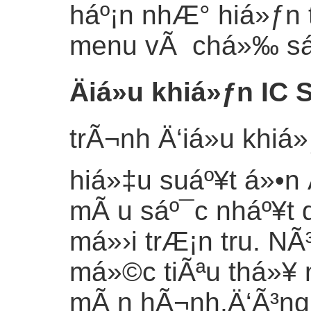
háº¡n nhÆ° hiá»ƒn 
menu vÃ chá»‰ sá»‘
Äiá»u khiá»ƒn IC 
trÃ¬nh Ä‘iá»u khi
hiá»‡u suáº¥t á»•n
mÃ u sáº¯c nháº¥t 
má»›i trÆ¡n tru. N
má»©c tiÃªu thá»¥
mÃ n hÃ¬nh,Ä‘Ã³ng