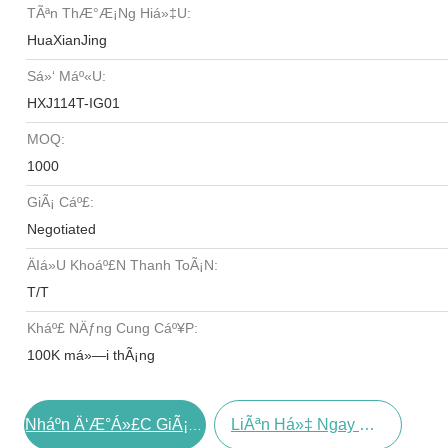
TÃªn ThÆ°Æ¡ng Hiá»‡u:
HuaXianJing
Sá»‘ Máº«u:
HXJ114T-IG01
MOQ:
1000
GiÃ¡ Cáº£:
Negotiated
Äiá»u Khoáº£n Thanh ToÃ¡n:
T/T
Kháº£ NÄƒng Cung Cáº¥p:
100K má»—i thÃ¡ng
LiÃªn Há»‡ Ngay BÃ¢y Giá»
Nháº­n Ä‘Æ°á»£c GiÃ¡ Tá»‘t Nháº¥t