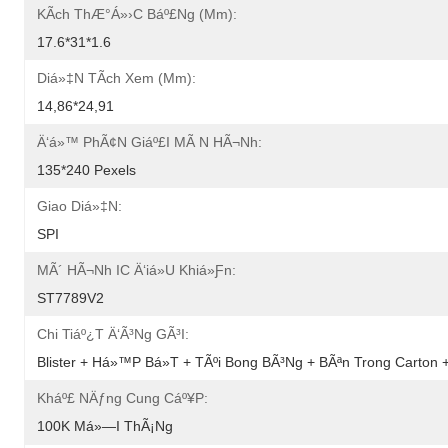
KÃ­ch ThÆ°á»›c Báº£ng (mm):
17.6*31*1.6
Diá»‡n TÃ­ch Xem (mm):
14,86*24,91
Ä‘á»™ PhÃ¢n Giáº£i MÃ N HÃ¬nh:
135*240 Pexels
Giao Diá»‡n:
SPI
MÃ´ HÃ¬nh IC Ä‘iá»u Khiá»ƒn:
ST7789V2
Chi Tiáº¿t Ä‘Ã³ng GÃ³i:
Blister + Há»™p Bá»t + TÃºi Bong BÃ³ng + BÃªn Trong Carton 
Kháº£ NÄƒng Cung Cáº¥p:
100K Má»—I ThÃ¡ng