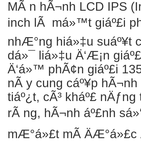
MÃ n hÃ¬nh LCD IPS (In
inch lÃ má»™t giáº£i ph
nhÆ°ng hiá»‡u suáº¥t 
dá»¯ liá»‡u Ä‘Æ¡n giáº
Ä‘á»™ phÃ¢n giáº£i 13
nÃ y cung cáº¥p hÃ¬nh 
tiáº¿t, cÃ³ kháº£ nÄƒng
rÃ ng, hÃ¬nh áº£nh sá»
mÆ°á»£t mÃ ÄÆ°á»£c Ä