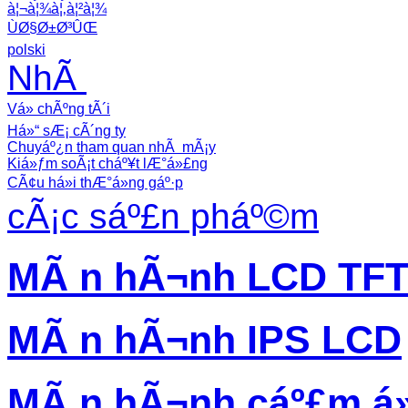
à¦¬à¦¾à¦‚à¦²à¦¾
ÙØ§Ø±Ø³ÛŒ
polski
NhÃ
Vá» chÃºng tÃ´i
Há»“ sÆ¡ cÃ´ng ty
Chuyáº¿n tham quan nhÃ mÃ¡y
Kiá»ƒm soÃ¡t cháº¥t lÆ°á»£ng
CÃ¢u há»i thÆ°á»ng gáº·p
cÃ¡c sáº£n pháº©m
MÃ n hÃ¬nh LCD TF
MÃ n hÃ¬nh IPS LCD
MÃ n hÃ¬nh cáº£m á