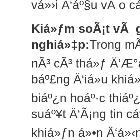
vá»›i Ä‘áº§u vÃ o c
Kiá»ƒm soÃ¡t vÃ g
nghiá»‡p
:
Trong mÃ
nÃ³ cÃ³ thá»ƒ Ä‘Æ°
báº£ng Ä‘iá»u khiá
biáº¿n hoáº·c thiáº
suáº¥t Ä‘Ã¡ng tin cá
khiá»ƒn á»•n Ä‘á»‹