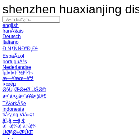
shenzhen huaxianjing di
english
franÃ§ais
Deutsch
Italiano
Ð ÑƒÑÑÐºÐ¸Ð¹
EspaÃ±ol
portuguÃªs
Nederlandse
ÎµÎ»Î»Î·Î½Î¹ÎºÎ¬
æ—¥æœ¬èªž
í•œêµ­
Ø§Ù„Ø¹Ø±Ø¨ÙŠØ©
à¤¹à¤¿à¤¨à¥à¤¦à¥€
TÃ¼rkÃ§e
indonesia
tiáº¿ng Viá»‡t
à¹„à¸—à¸¢
à¦¬à¦¾à¦‚à¦²à¦¾
ÙØ§Ø±Ø³ÛŒ