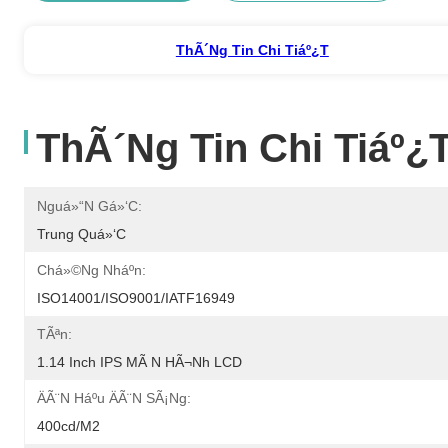
ThÃ´ng Tin Chi Tiáº¿t
ThÃ´ng Tin Chi Tiáº¿
Nguá»“n Gá»‘c:
Trung Quá»‘c
Chá»©ng Nháº­n:
ISO14001/ISO9001/IATF16949
TÃªn:
1.14 Inch IPS MÃ N HÃ¬nh LCD
ÄÃ¨n Háº­u ÄÃ¨n SÃ¡ng:
400cd/m2