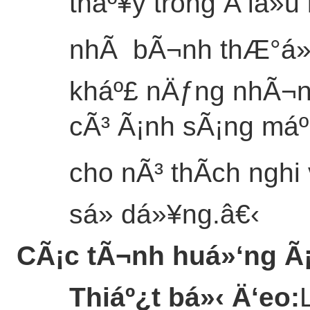
tháº¥y trong Ä‘iá»
nhÃ bÃ¬nh thÆ°á»
kháº£ nÄƒng nhÃ¬n
cÃ³ Ã¡nh sÃ¡ng máº·t
cho nÃ³ thÃ­ch nghi
sá»­ dá»¥ng.
â€‹
CÃ¡c tÃ¬nh huá»‘ng Ã
Thiáº¿t bá»‹ Ä‘eo
: