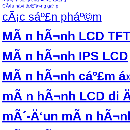
CÃ¢u há»i thÆ°á»ng gáº·p
cÃ¡c sáº£n pháº©m
MÃ n hÃ¬nh LCD TF
MÃ n hÃ¬nh IPS LCD
MÃ n hÃ¬nh cáº£m á
mÃ n hÃ¬nh LCD di 
mÃ´-Ä‘un mÃ n hÃ¬n