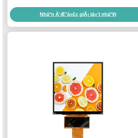
Nháº­n Ä‘Æ°á»£c giÃ¡ tá»‘t nháº¥t