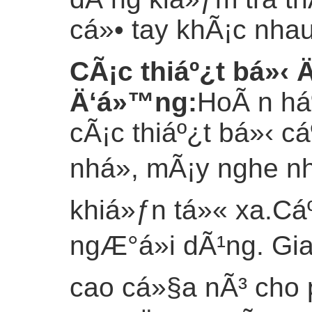
cá»• tay khÃ¡c nhau
CÃ¡c thiáº¿t bá»‹ Ä
Ä‘á»™ng
:
HoÃ n há
cÃ¡c thiáº¿t bá»‹ 
nhá», mÃ¡y nghe n
khiá»ƒn tá»« xa.Cáº
ngÆ°á»i dÃ¹ng. Gi
cao cá»§a nÃ³ cho