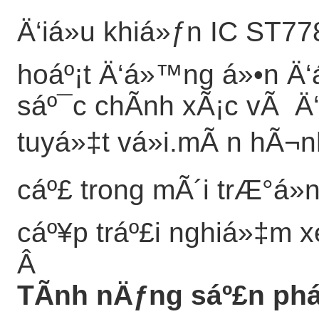
Ä‘iá»u khiá»ƒn IC ST7
hoáº¡t Ä‘á»™ng á»•n Ä‘á
sáº¯c chÃ­nh xÃ¡c vÃ 
tuyá»‡t vá»i.mÃ n hÃ¬n
cáº£ trong mÃ´i trÆ°á»
cáº¥p tráº£i nghiá»‡m x
Â
TÃ­nh nÄƒng sáº£n ph