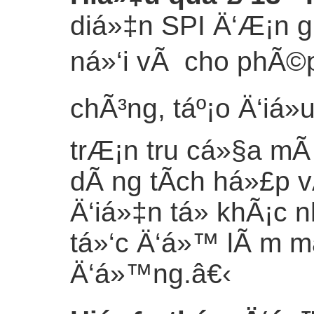
diá»‡n SPI Ä‘Æ¡n g
ná»‘i vÃ cho phÃ©p
chÃ³ng, táº¡o Ä‘iá»
trÆ¡n tru cá»§a m
dÃ ng tÃ­ch há»£p 
Ä‘iá»‡n tá»­ khÃ¡c 
tá»‘c Ä‘á»™ lÃ m m
Ä‘á»™ng.
â€‹