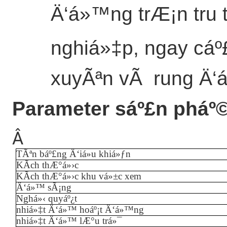
Ä‘á»™ng trÆ¡n tru 
nghiá»‡p, ngay cáº
xuyÃªn vÃ rung Ä‘
Parameter sáº£n pháº
Â
TÃªn báº£ng Ä‘iá»u khiá»ƒn
KÃ­ch thÆ°á»›c
KÃ­ch thÆ°á»›c khu vá»±c xem
Ä‘á»™ sÃ¡ng
Nghá»‹ quyáº¿t
nhiá»‡t Ä‘á»™ hoáº¡t Ä‘á»™ng
nhiá»‡t Ä‘á»™ lÆ°u trá»¯