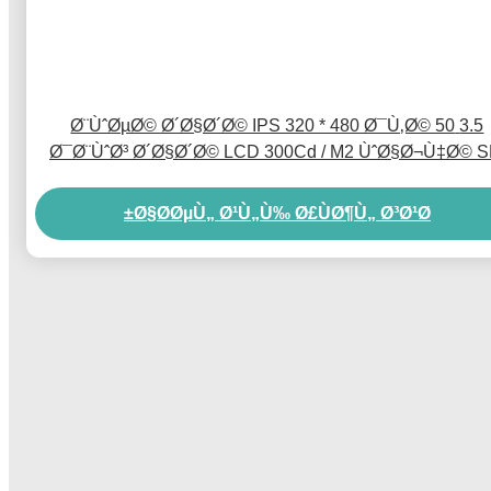
3.5 Ø¨ÙˆØµØ© Ø´Ø§Ø´Ø© IPS 320 * 480 Ø¯Ù‚Ø© 50
Ø¯Ø¨ÙˆØ³ Ø´Ø§Ø´Ø© LCD 300Cd / M2 ÙˆØ§Ø¬Ù‡Ø© 
Ø§Ø­ØµÙ„ Ø¹Ù„Ù‰ Ø£ÙØ¶Ù„ Ø³Ø¹Ø±