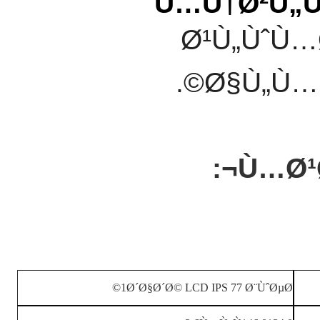
Ù…Ù†Ø²Ù„
Ø¹Ù„ÙˆÙ…
Ø§Ù„Ù…
Ù…Ø¹
1Ø´Ø§Ø´Ø© LCD IPS 77 Ø¨ÙˆØµØ©