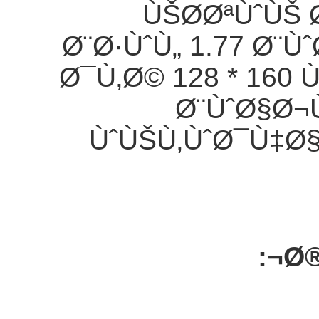
ÙŠØ­ØªÙˆÙŠ
Ø¨Ø·ÙˆÙ„ 1.77 Ø¨
Ø¯Ù‚Ø© 128 * 160 
Ø¨ÙˆØ§Ø¬
ÙˆÙŠÙ‚ÙˆØ¯Ù‡Ø
Ø