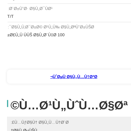
Ø´Ø±ÙˆØ· Ø§Ù„Ø¯ÙØ¹:
T/T
Ø§Ù„Ù‚Ø¯Ø±Ø© Ø¹Ù„Ù‰ Ø§Ù„ØªÙˆØ±ÙŠØ¯:
100 Ø£Ù„Ù ÙÙŠ Ø§Ù„Ø´Ù‡Ø±
ÙˆØµÙ Ø§Ù„Ù…Ù†ØªØ¬
Ù…Ø¹Ù„ÙˆÙ…Ø§Øª 
Ù…ÙƒØ§Ù† Ø§Ù„Ù…Ù†Ø´Ø£:
Ø§Ù„ØµÙŠÙ†