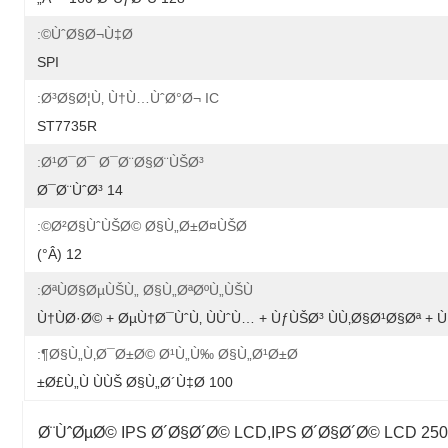
ÙˆØ§Ø¬Ù‡Ø©:
SPI
Ø³Ø§Ø¦Ù‚ Ù†Ù…ÙˆØ°Ø¬ IC:
ST7735R
Ø¹Ø¯Ø¯ Ø¯Ø¨Ø§Ø¨ÙŠØ³:
14 Ø¯Ø¨ÙˆØ³
Ø²Ø§ÙˆÙŠØ© Ø§Ù„Ø±Ø¤ÙŠØ©:
12 (Â°)
ØªÙØ§ØµÙŠÙ„ Ø§Ù„ØªØºÙ„ÙŠÙ:
Ù†ÙØ·Ø© + ØµÙ†Ø¯ÙˆÙ‚ ÙÙˆÙ… + ÙƒÙŠØ³ ÙÙ‚Ø§Ø¹Ø§Øª 
Ø§Ù„Ù‚Ø¯Ø±Ø© Ø¹Ù„Ù‰ Ø§Ù„Ø¹Ø±Ø¶:
100 Ø£Ù„Ù ÙÙŠ Ø§Ù„Ø´Ù‡Ø±
1.77 Ø¨ÙˆØµØ© IPS Ø´Ø§Ø´Ø© LCD,IPS Ø´Ø§Ø´Ø© LCD 2