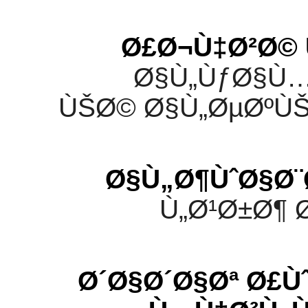
Ø£Ø¬Ù‡Ø²Ø©
Ø§Ù„ÙƒØ§Ù…
ÙŠØ© Ø§Ù„ØµØºÙŠ
Ø§Ù„Ø¶ÙˆØ§Ø
Ù„Ø¹Ø±Ø¶ 
Ø´Ø§Ø´Ø§Øª Ø£