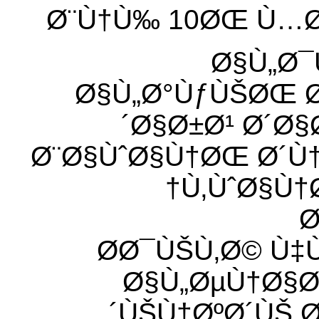
Ø¨Ù†Ù‰ 10ØŒ Ù…Ø
Ø§Ù„Ø¯
Ø§Ù„Ø°ÙƒÙŠØŒ Ø
´Ø§Ø±Ø¹ Ø´Ø
Ø¨Ø§ÙˆØ§Ù†ØŒ Ø´Ù
Ù‚ÙˆØ§Ù†
Ø­Ø¯ÙŠÙ‚Ø© Ù
Ø§Ù„ØµÙ†Ø§Ø
´ÙŠÙ†ØºØ´ÙŠ