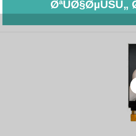
ØªÙØ§ØµÙŠÙ„