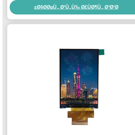
Ø§Ø­ØµÙ„ Ø¹Ù„Ù‰ Ø£ÙØ¶Ù„ Ø³Ø¹Ø±