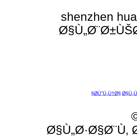
shenzhen huax
Ø§Ù„Ø¨Ø±ÙŠ
Ø­ÙˆÙ„Ù†Ø§
Ø§Ù„
Ø§Ù„Ø·Ø§Ø¨Ù‚