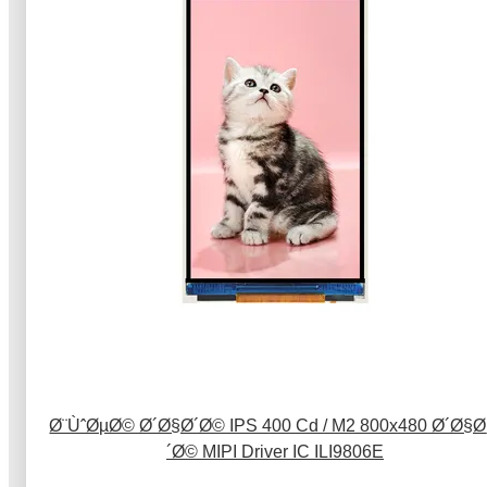
4 Ø¨ÙˆØµØ© Ø´Ø§Ø´Ø© IPS 400 Cd / M2 800x480 Ø´Ø§
´Ø© MIPI Driver IC ILI9806E