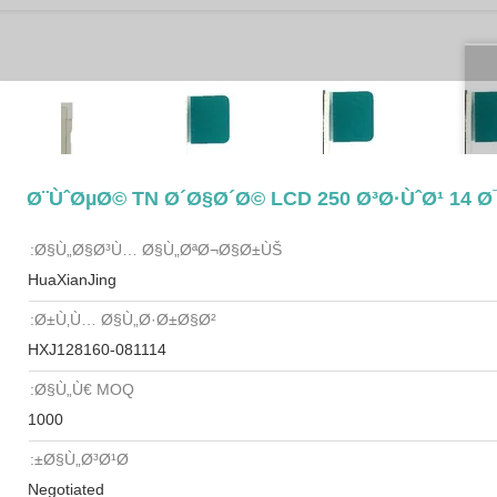
Ø§Ù„Ø§Ø³Ù… Ø§Ù„ØªØ¬Ø§Ø±ÙŠ:
HuaXianJing
Ø±Ù‚Ù… Ø§Ù„Ø·Ø±Ø§Ø²:
HXJ128160-081114
Ø§Ù„Ù€ MOQ:
1000
Ø§Ù„Ø³Ø¹Ø±:
Negotiated