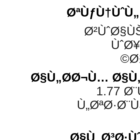
ØªÙƒÙ†ÙˆÙ
Ø²ÙˆØ§Ù
ÙˆØ
Ø
Ø§Ù„Ø­Ø¬Ù… Ø§Ù
1.77 
Ù„ØªØ·Ø¨
Ø§Ù„Ø³Ø·Ù