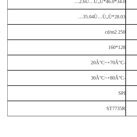
34.0*46.0*2.6Ù…Ù„Ù…
28.03*35.04Ù…Ù„Ù…
250 cd/m2
128*160
-20Â°C~+70Â°C
-30Â°C~+80Â°C
SPI
ST7735R