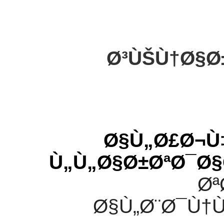
Ø³ÙŠÙ†Ø§Ø
Ø§Ù„Ø£Ø¬Ù
Ù„Ù„Ø§Ø±ØªØ¯Ø§
Øª
Ø§Ù„Ø¨Ø¯Ù†