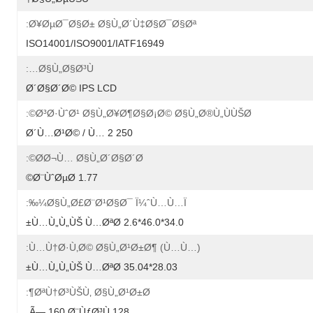
Ø¥ØµØ¯Ø§Ø± Ø§Ù„Ø´Ù‡Ø§Ø¯Ø§Øª:
ISO14001/ISO9001/IATF16949
Ø§Ù„Ø§Ø³Ù…:
Ø´Ø§Ø´Ø© IPS LCD
Ø³Ø·ÙˆØ¹ Ø§Ù„Ø¥Ø¶Ø§Ø¡Ø© Ø§Ù„Ø®Ù„ÙÙŠØ©:
250 Ø´Ù…Ø¹Ø© / Ù… 2
Ø­Ø¬Ù… Ø§Ù„Ø´Ø§Ø´Ø©:
1.77 Ø¨ÙˆØµØ©
Ø§Ù„Ø£Ø¨Ø¹Ø§Ø¯ Ï¼ˆÙ…Ù…ï¼‰:
34.0*46.0*2.6 Ù…Ù„Ù„ÙŠ Ù…ØªØ±
Ù…Ù†Ø·Ù‚Ø© Ø§Ù„Ø¹Ø±Ø¶ (Ù…Ù…):
28.03*35.04 Ù…Ù„Ù„ÙŠ Ù…ØªØ±
ØªÙ†Ø³ÙŠÙ‚ Ø§Ù„Ø¹Ø±Ø¶:
128 Ã— 160 Ø¨ÙƒØ³Ù„