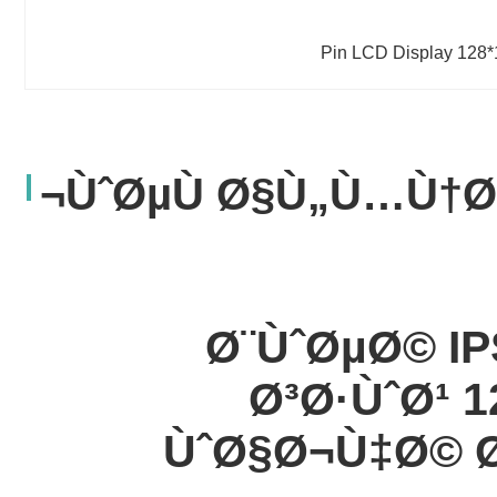
ÙˆØµÙ Ø§Ù„Ù…Ù†Ø
1.77 Ø¨ÙˆØµØ
Ø³Ø·ÙˆØ¹ 1
ÙˆØ§Ø¬Ù‡Ø© Ø