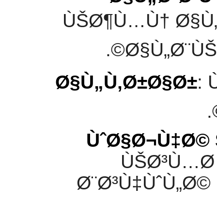
ÙŠØ¶Ù…Ù† Ø§Ù„
Ø§Ù„Ø¨ÙŠ
:
ÙˆØ§Ø¬Ù‡Ø© S
ÙŠØ³Ù…Ø
Ø¨Ø³Ù‡ÙˆÙ„Ø