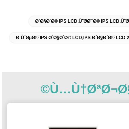
Ø´Ø§Ø´Ø© IPS LCD,ÙˆØ­Ø¯Ø© IPS LCD,Ùˆ
Ù…Ù†ØªØ¬Ø§