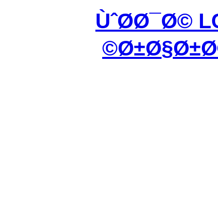
ÙˆØ­Ø¯Ø© 
Ø±Ø§Ø±Ø©