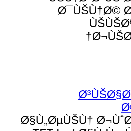
Ø¯ÙŠÙ†Ø© 
ÙŠÙŠØ
Ø¬ÙŠØ
Ø³ÙŠØ§Ø
Ø
Ø§Ù„ØµÙŠÙ† Ø¬Ùˆ