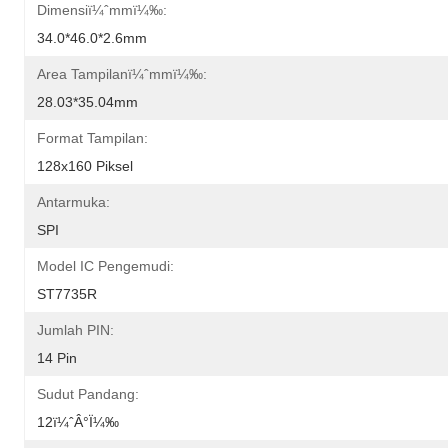
Dimensiï¼ˆmmï¼‰:
34.0*46.0*2.6mm
Area Tampilanï¼ˆmmï¼‰:
28.03*35.04mm
Format Tampilan:
128x160 Piksel
Antarmuka:
SPI
Model IC Pengemudi:
ST7735R
Jumlah PIN:
14 Pin
Sudut Pandang:
12ï¼ˆÂ°ï¼‰