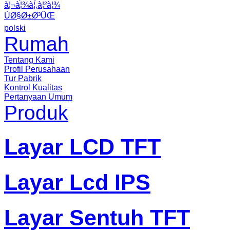
à¦¬à¦¾à¦‚à¦²à¦¾
ÙØ§Ø±Ø³ÛŒ
polski
Rumah
Tentang Kami
Profil Perusahaan
Tur Pabrik
Kontrol Kualitas
Pertanyaan Umum
Produk
Layar LCD TFT
Layar Lcd IPS
Layar Sentuh TFT