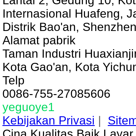
Lantai 2, Gedung 10, Ko
Internasional Huafeng, J
Distrik Bao'an, Shenzhe
Alamat pabrik
Taman Industri Huaxianji
Kota Gao'an, Kota Yichun
Telp
0086-755-27085606
yeguoye1
Kebijakan Privasi
|
Site
Cina Kualitas Baik Laya