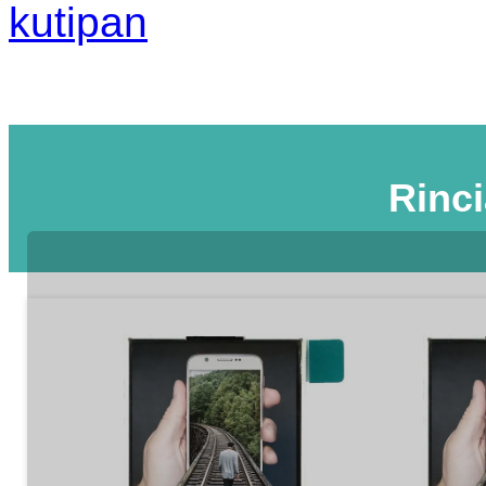
kutipan
Rinc