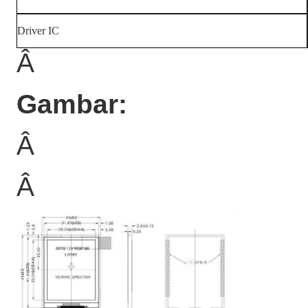
Driver IC
Â
Gambar:
Â
Â