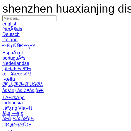
shenzhen huaxianjing di
english
franÃ§ais
Deutsch
Italiano
Ð ÑƒÑÑÐºÐ¸Ð¹
EspaÃ±ol
portuguÃªs
Nederlandse
ÎµÎ»Î»Î·Î½Î¹ÎºÎ¬
æ—¥æœ¬èªž
í•œêµ­
Ø§Ù„Ø¹Ø±Ø¨ÙŠØ©
à¤¹à¤¿à¤¨à¥à¤¦à¥€
TÃ¼rkÃ§e
indonesia
tiáº¿ng Viá»‡t
à¹„à¸—à¸¢
à¦¬à¦¾à¦‚à¦²à¦¾
ÙØ§Ø±Ø³ÛŒ