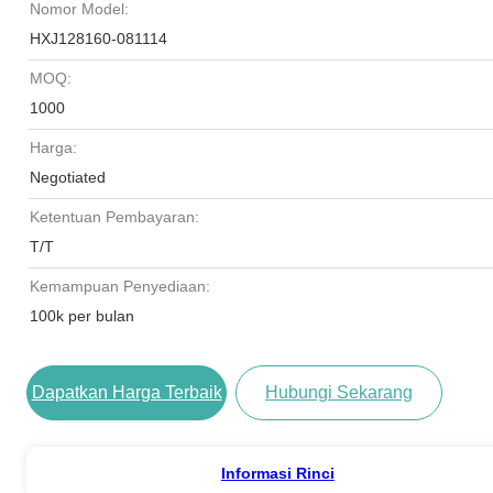
Nomor Model:
HXJ128160-081114
MOQ:
1000
Harga:
Negotiated
Ketentuan Pembayaran:
T/T
Kemampuan Penyediaan:
100k per bulan
Dapatkan Harga Terbaik
Hubungi Sekarang
Informasi Rinci