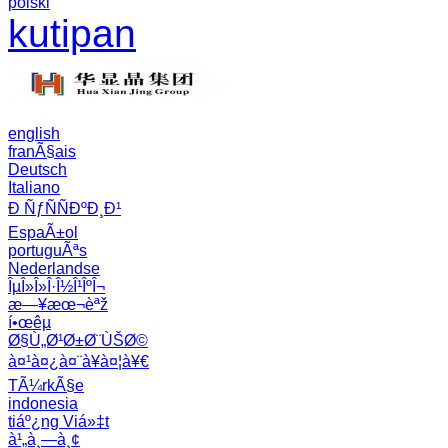
polski
kutipan
english
franÃ§ais
Deutsch
Italiano
Ð ÑƒÑÑÐºÐ¸Ð¹
EspaÃ±ol
portuguÃªs
Nederlandse
ÎµÎ»Î»Î·Î½Î¹ÎºÎ¬
æ—¥æœ¬èªž
í•œêµ­
Ø§Ù„Ø¹Ø±Ø¨ÙŠØ©
à¤¹à¤¿à¤¨à¥à¤¦à¥€
TÃ¼rkÃ§e
indonesia
tiáº¿ng Viá»‡t
à¹„à¸—à¸¢