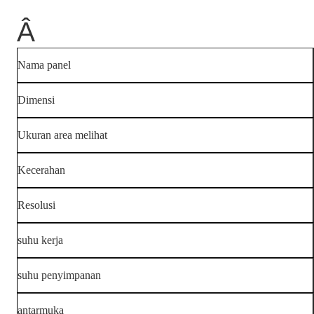
Â
Nama panel
Dimensi
Ukuran area melihat
Kecerahan
Resolusi
suhu kerja
suhu penyimpanan
antarmuka